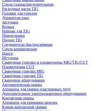
Сопла газораспределительные
Расходные части TIG
Головки для горелок
Держатели цанг
Заглушки
Кольца
Наборы для TIG
Переходники
Прочее TIG
Соединители быстросъёмные
Сопла керамические
Цанги
Штуцеры
Сварочные горелки и плазмотроны MIG/TIG/CUT
Плазмотроны CUT
Сварочные горелки MIG
Сварочные горелки TIG
Сварочное оборудование
Автоматическая сварка
Аппараты для сварки пластиковых труб
Дополнительное электросварочное оборудование
Контактная сварка
Аппараты для приварки шпилек
Клещи контактной сварки