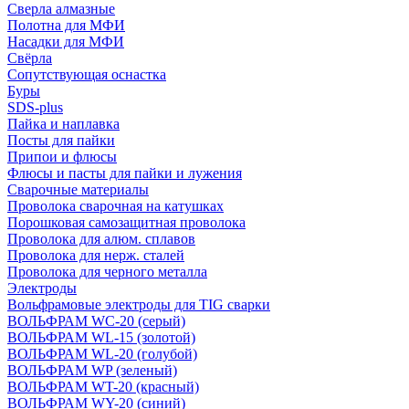
Сверла алмазные
Полотна для МФИ
Насадки для МФИ
Свёрла
Сопутствующая оснастка
Буры
SDS-plus
Пайка и наплавка
Посты для пайки
Припои и флюсы
Флюсы и пасты для пайки и лужения
Сварочные материалы
Проволока сварочная на катушках
Порошковая самозащитная проволока
Проволока для алюм. сплавов
Проволока для нерж. сталей
Проволока для черного металла
Электроды
Вольфрамовые электроды для TIG сварки
ВОЛЬФРАМ WC-20 (серый)
ВОЛЬФРАМ WL-15 (золотой)
ВОЛЬФРАМ WL-20 (голубой)
ВОЛЬФРАМ WP (зеленый)
ВОЛЬФРАМ WT-20 (красный)
ВОЛЬФРАМ WY-20 (синий)