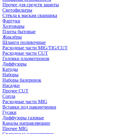
Прочее для средств защиты
Светофильтры
Стёкла к маскам сварщика
Фартуки
Хозтовары
Плиты бытовые
Жиклёры
Шланги поливочные
Расходные части MIG/TIG/CUT
Расходные части CUT
Головки плазмотронов
Диффузоры
Катоды
Наборы
Наборы балеринок
Насадки
Прочее CUT
Сопла
Расходные части MIG
Вставки под наконечники
Гусаки
Диффузоры газовые
Каналы направляющие
Прочее MIG
Сварочные наконечники