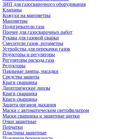
ЗИП для газосварочного оборудования
Клапаны
Кожухи на манометры
Манометры
Подогреватели газа
Прочее для газосварочных работ
Рукава для газовой сварки
Смесители газов, ротаметры
Устройства для перекачки газов
Редукторы и регуляторы
Регуляторы расхода газа
Редукторы
Паяльные лампы, насадки
Средства защиты
Краги сварщика
Диоптрические линзы
Краги сварщика
Краги сварщика
Защита органов дыхания
Маски с автоматическим светофильтром
Маски сварщика и защитные щитки
Очки защитные
Перчатки
Пластины защитные
Пожарная безопасность