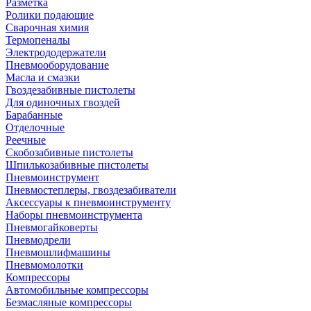
Разметка
Ролики подающие
Сварочная химия
Термопеналы
Электрододержатели
Пневмооборудование
Масла и смазки
Гвоздезабивные пистолеты
Для одиночных гвоздей
Барабанные
Отделочные
Реечные
Скобозабивные пистолеты
Шпилькозабивные пистолеты
Пневмоинструмент
Пневмостеплеры, гвоздезабиватели
Аксессуары к пневмоинструменту
Наборы пневмоинструмента
Пневмогайковерты
Пневмодрели
Пневмошлифмашины
Пневмомолотки
Компрессоры
Автомобильные компрессоры
Безмасляные компрессоры