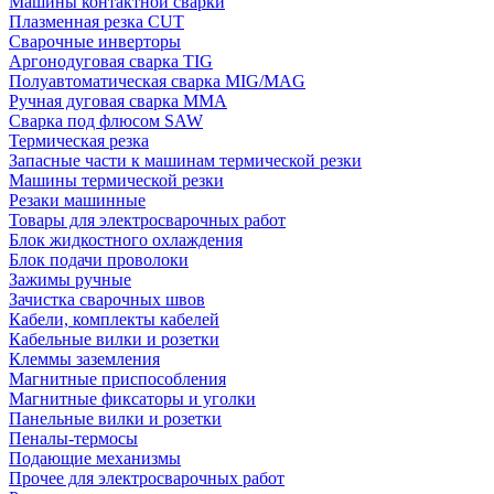
Машины контактной сварки
Плазменная резка CUT
Сварочные инверторы
Аргонодуговая сварка TIG
Полуавтоматическая сварка MIG/MAG
Ручная дуговая сварка MMA
Сварка под флюсом SAW
Термическая резка
Запасные части к машинам термической резки
Машины термической резки
Резаки машинные
Товары для электросварочных работ
Блок жидкостного охлаждения
Блок подачи проволоки
Зажимы ручные
Зачистка сварочных швов
Кабели, комплекты кабелей
Кабельные вилки и розетки
Клеммы заземления
Магнитные приспособления
Магнитные фиксаторы и уголки
Панельные вилки и розетки
Пеналы-термосы
Подающие механизмы
Прочее для электросварочных работ