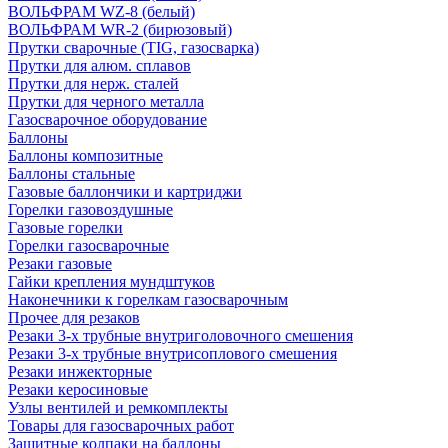
ВОЛЬФРАМ WZ-8 (белый)
ВОЛЬФРАМ WR-2 (бирюзовый)
Прутки сварочные (TIG, газосварка)
Прутки для алюм. сплавов
Прутки для нерж. сталей
Прутки для черного металла
Газосварочное оборудование
Баллоны
Баллоны композитные
Баллоны стальные
Газовые баллончики и картриджи
Горелки газовоздушные
Газовые горелки
Горелки газосварочные
Резаки газовые
Гайки крепления мундштуков
Наконечники к горелкам газосварочным
Прочее для резаков
Резаки 3-х трубные внутриголовочного смешения
Резаки 3-х трубные внутрисоплового смешения
Резаки инжекторные
Резаки керосиновые
Узлы вентилей и ремкомплекты
Товары для газосварочных работ
Защитные колпаки на баллоны