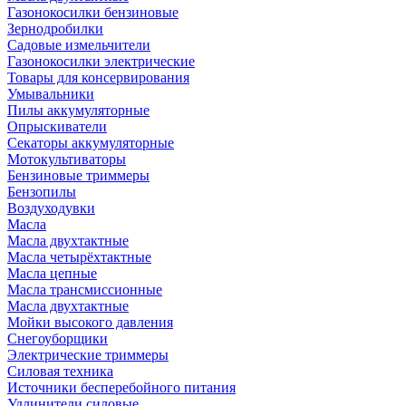
Газонокосилки бензиновые
Зернодробилки
Садовые измельчители
Газонокосилки электрические
Товары для консервирования
Умывальники
Пилы аккумуляторные
Опрыскиватели
Секаторы аккумуляторные
Мотокультиваторы
Бензиновые триммеры
Бензопилы
Воздуходувки
Масла
Масла двухтактные
Масла четырёхтактные
Масла цепные
Масла трансмиссионные
Масла двухтактные
Мойки высокого давления
Снегоуборщики
Электрические триммеры
Силовая техника
Источники бесперебойного питания
Удлинители силовые