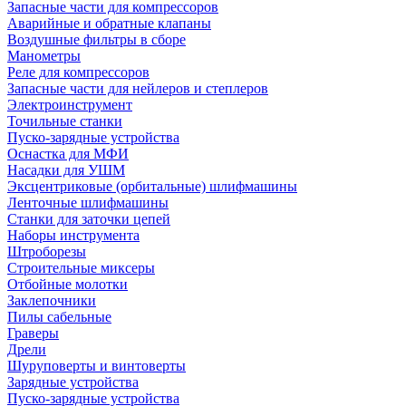
Запасные части для компрессоров
Аварийные и обратные клапаны
Воздушные фильтры в сборе
Манометры
Реле для компрессоров
Запасные части для нейлеров и степлеров
Электроинструмент
Точильные станки
Пуско-зарядные устройства
Оснастка для МФИ
Насадки для УШМ
Эксцентриковые (орбитальные) шлифмашины
Ленточные шлифмашины
Станки для заточки цепей
Наборы инструмента
Штроборезы
Строительные миксеры
Отбойные молотки
Заклепочники
Пилы сабельные
Граверы
Дрели
Шуруповерты и винтоверты
Зарядные устройства
Пуско-зарядные устройства