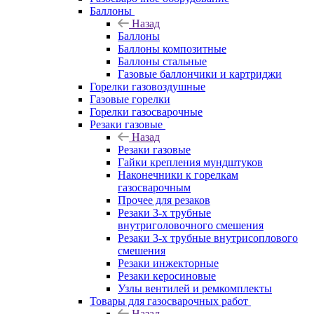
Баллоны
Назад
Баллоны
Баллоны композитные
Баллоны стальные
Газовые баллончики и картриджи
Горелки газовоздушные
Газовые горелки
Горелки газосварочные
Резаки газовые
Назад
Резаки газовые
Гайки крепления мундштуков
Наконечники к горелкам
газосварочным
Прочее для резаков
Резаки 3-х трубные
внутриголовочного смешения
Резаки 3-х трубные внутрисоплового
смешения
Резаки инжекторные
Резаки керосиновые
Узлы вентилей и ремкомплекты
Товары для газосварочных работ
Назад