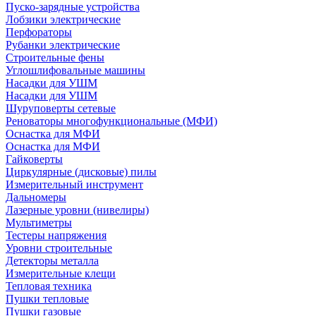
Пуско-зарядные устройства
Лобзики электрические
Перфораторы
Рубанки электрические
Строительные фены
Углошлифовальные машины
Насадки для УШМ
Насадки для УШМ
Шуруповерты сетевые
Реноваторы многофункциональные (МФИ)
Оснастка для МФИ
Оснастка для МФИ
Гайковерты
Циркулярные (дисковые) пилы
Измерительный инструмент
Дальномеры
Лазерные уровни (нивелиры)
Мультиметры
Тестеры напряжения
Уровни строительные
Детекторы металла
Измерительные клещи
Тепловая техника
Пушки тепловые
Пушки газовые