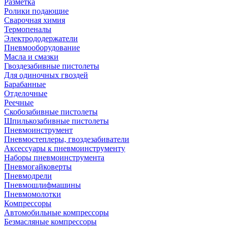
Разметка
Ролики подающие
Сварочная химия
Термопеналы
Электрододержатели
Пневмооборудование
Масла и смазки
Гвоздезабивные пистолеты
Для одиночных гвоздей
Барабанные
Отделочные
Реечные
Скобозабивные пистолеты
Шпилькозабивные пистолеты
Пневмоинструмент
Пневмостеплеры, гвоздезабиватели
Аксессуары к пневмоинструменту
Наборы пневмоинструмента
Пневмогайковерты
Пневмодрели
Пневмошлифмашины
Пневмомолотки
Компрессоры
Автомобильные компрессоры
Безмасляные компрессоры