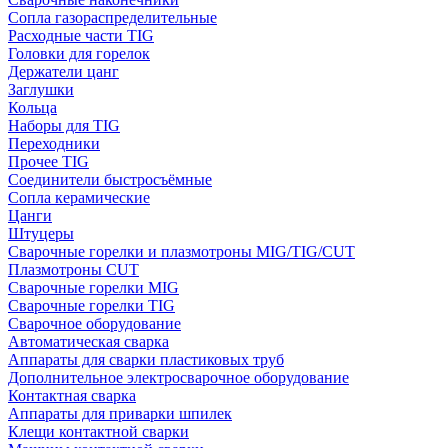
Сопла газораспределительные
Расходные части TIG
Головки для горелок
Держатели цанг
Заглушки
Кольца
Наборы для TIG
Переходники
Прочее TIG
Соединители быстросъёмные
Сопла керамические
Цанги
Штуцеры
Сварочные горелки и плазмотроны MIG/TIG/CUT
Плазмотроны CUT
Сварочные горелки MIG
Сварочные горелки TIG
Сварочное оборудование
Автоматическая сварка
Аппараты для сварки пластиковых труб
Дополнительное электросварочное оборудование
Контактная сварка
Аппараты для приварки шпилек
Клещи контактной сварки