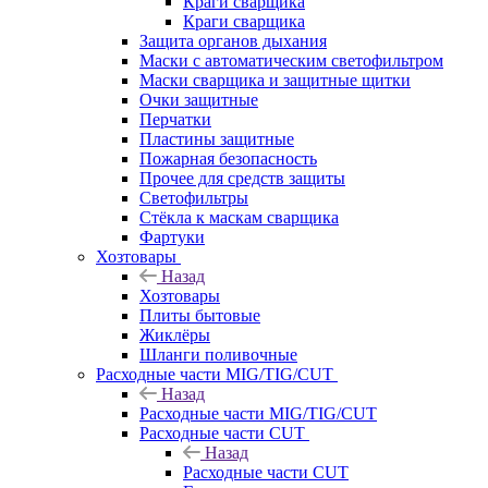
Краги сварщика
Краги сварщика
Защита органов дыхания
Маски с автоматическим светофильтром
Маски сварщика и защитные щитки
Очки защитные
Перчатки
Пластины защитные
Пожарная безопасность
Прочее для средств защиты
Светофильтры
Стёкла к маскам сварщика
Фартуки
Хозтовары
Назад
Хозтовары
Плиты бытовые
Жиклёры
Шланги поливочные
Расходные части MIG/TIG/CUT
Назад
Расходные части MIG/TIG/CUT
Расходные части CUT
Назад
Расходные части CUT