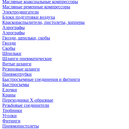
Масляные коаксиальные компрессоры
Масляные ременные компрессоры
Электродвигатели
Блоки подготовки воздуха
Краскораспылители, пистолеты, хопперы
Аэрографы
Аэрографы
Гвозди, шпильки, скобы
Гвозди
Скобы
Шпильки
Шланги пневматические
Витые шланги
Резиновые шланги
Пневмотрубки
Быстросъемные соединения и фитинги
Быстросъемы
Елочки
Краны
Переходники Х-образные
Резьбовые соединители
Тройники
Уголки
Фитинги
Пневмопистолеты