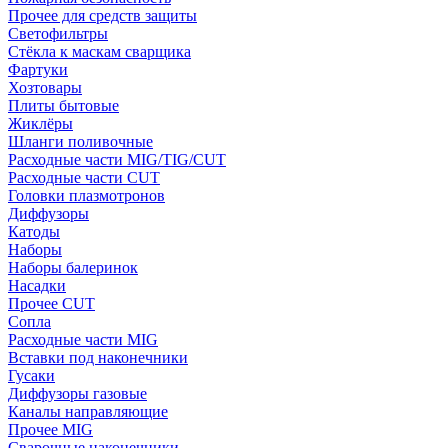
Прочее для средств защиты
Светофильтры
Стёкла к маскам сварщика
Фартуки
Хозтовары
Плиты бытовые
Жиклёры
Шланги поливочные
Расходные части MIG/TIG/CUT
Расходные части CUT
Головки плазмотронов
Диффузоры
Катоды
Наборы
Наборы балеринок
Насадки
Прочее CUT
Сопла
Расходные части MIG
Вставки под наконечники
Гусаки
Диффузоры газовые
Каналы направляющие
Прочее MIG
Сварочные наконечники