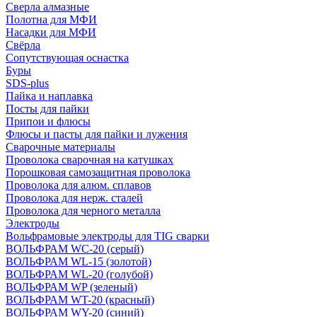
Сверла алмазные
Полотна для МФИ
Насадки для МФИ
Свёрла
Сопутствующая оснастка
Буры
SDS-plus
Пайка и наплавка
Посты для пайки
Припои и флюсы
Флюсы и пасты для пайки и лужения
Сварочные материалы
Проволока сварочная на катушках
Порошковая самозащитная проволока
Проволока для алюм. сплавов
Проволока для нерж. сталей
Проволока для черного металла
Электроды
Вольфрамовые электроды для TIG сварки
ВОЛЬФРАМ WC-20 (серый)
ВОЛЬФРАМ WL-15 (золотой)
ВОЛЬФРАМ WL-20 (голубой)
ВОЛЬФРАМ WP (зеленый)
ВОЛЬФРАМ WT-20 (красный)
ВОЛЬФРАМ WY-20 (синий)