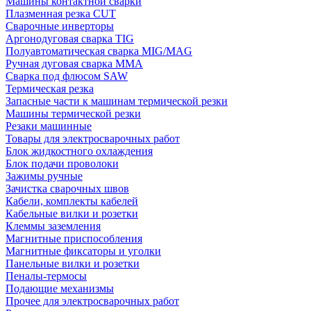
Машины контактной сварки
Плазменная резка CUT
Сварочные инверторы
Аргонодуговая сварка TIG
Полуавтоматическая сварка MIG/MAG
Ручная дуговая сварка MMA
Сварка под флюсом SAW
Термическая резка
Запасные части к машинам термической резки
Машины термической резки
Резаки машинные
Товары для электросварочных работ
Блок жидкостного охлаждения
Блок подачи проволоки
Зажимы ручные
Зачистка сварочных швов
Кабели, комплекты кабелей
Кабельные вилки и розетки
Клеммы заземления
Магнитные приспособления
Магнитные фиксаторы и уголки
Панельные вилки и розетки
Пеналы-термосы
Подающие механизмы
Прочее для электросварочных работ