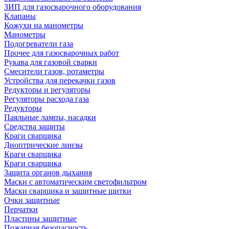
ЗИП для газосварочного оборудования
Клапаны
Кожухи на манометры
Манометры
Подогреватели газа
Прочее для газосварочных работ
Рукава для газовой сварки
Смесители газов, ротаметры
Устройства для перекачки газов
Редукторы и регуляторы
Регуляторы расхода газа
Редукторы
Паяльные лампы, насадки
Средства защиты
Краги сварщика
Диоптрические линзы
Краги сварщика
Краги сварщика
Защита органов дыхания
Маски с автоматическим светофильтром
Маски сварщика и защитные щитки
Очки защитные
Перчатки
Пластины защитные
Пожарная безопасность