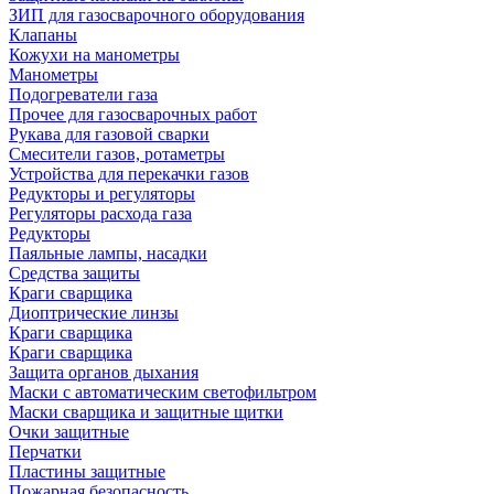
ЗИП для газосварочного оборудования
Клапаны
Кожухи на манометры
Манометры
Подогреватели газа
Прочее для газосварочных работ
Рукава для газовой сварки
Смесители газов, ротаметры
Устройства для перекачки газов
Редукторы и регуляторы
Регуляторы расхода газа
Редукторы
Паяльные лампы, насадки
Средства защиты
Краги сварщика
Диоптрические линзы
Краги сварщика
Краги сварщика
Защита органов дыхания
Маски с автоматическим светофильтром
Маски сварщика и защитные щитки
Очки защитные
Перчатки
Пластины защитные
Пожарная безопасность