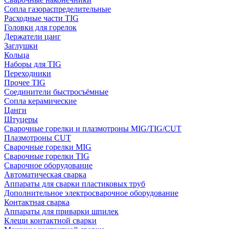
Сопла газораспределительные
Расходные части TIG
Головки для горелок
Держатели цанг
Заглушки
Кольца
Наборы для TIG
Переходники
Прочее TIG
Соединители быстросъёмные
Сопла керамические
Цанги
Штуцеры
Сварочные горелки и плазмотроны MIG/TIG/CUT
Плазмотроны CUT
Сварочные горелки MIG
Сварочные горелки TIG
Сварочное оборудование
Автоматическая сварка
Аппараты для сварки пластиковых труб
Дополнительное электросварочное оборудование
Контактная сварка
Аппараты для приварки шпилек
Клещи контактной сварки