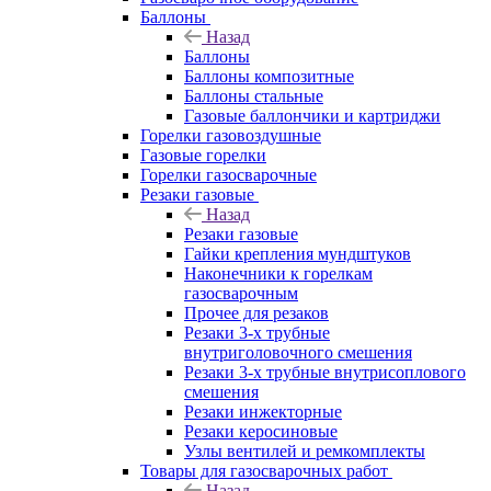
Баллоны
Назад
Баллоны
Баллоны композитные
Баллоны стальные
Газовые баллончики и картриджи
Горелки газовоздушные
Газовые горелки
Горелки газосварочные
Резаки газовые
Назад
Резаки газовые
Гайки крепления мундштуков
Наконечники к горелкам
газосварочным
Прочее для резаков
Резаки 3-х трубные
внутриголовочного смешения
Резаки 3-х трубные внутрисоплового
смешения
Резаки инжекторные
Резаки керосиновые
Узлы вентилей и ремкомплекты
Товары для газосварочных работ
Назад