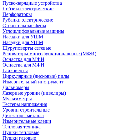
Пуско-зарядные устройства
Лобзики электрические
Перфораторы
Рубанки электрические
Строительные фены
Углошлифовальные машины
Насадки для УШМ
Насадки для УШМ
Шуруповерты сетевые
Реноваторы многофункциональные (МФИ)
Оснастка для МФИ
Оснастка для МФИ
Гайковерты
Циркулярные (дисковые) пилы
Измерительный инструмент
Дальномеры
Лазерные уровни (нивелиры)
Мультиметры
Тестеры напряжения
Уровни строительные
Детекторы металла
Измерительные клещи
Тепловая техника
Пушки тепловые
Пушки газовые