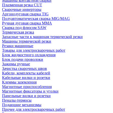
Машины контактной сварки
Плазменная резка CUT
Сварочные инверторы
Аргонодуговая сварка TIG
Полуавтоматическая сварка MIG/MAG
Ручная дуговая сварка MMA
Сварка под флюсом SAW
Термическая резка
Запасные части к машинам термической резки
Машины термической резки
Резаки машинные
Товары для электросварочных работ
Блок жидкостного охлаждения
Блок подачи проволоки
Зажимы ручные
Зачистка сварочных швов
Кабели, комплекты кабелей
Кабельные вилки и розетки
Клеммы заземления
Магнитные приспособления
Магнитные фиксаторы и уголки
Панельные вилки и розетки
Пеналы-термосы
Подающие механизмы
Прочее для электросварочных работ