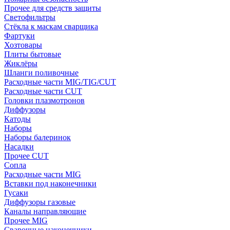
Прочее для средств защиты
Светофильтры
Стёкла к маскам сварщика
Фартуки
Хозтовары
Плиты бытовые
Жиклёры
Шланги поливочные
Расходные части MIG/TIG/CUT
Расходные части CUT
Головки плазмотронов
Диффузоры
Катоды
Наборы
Наборы балеринок
Насадки
Прочее CUT
Сопла
Расходные части MIG
Вставки под наконечники
Гусаки
Диффузоры газовые
Каналы направляющие
Прочее MIG
Сварочные наконечники