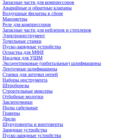
Запасные части для компрессоров
Аварийные и обратные клапаны
Воздушные фильтры в сборе
Манометры
Реле для компрессоров
Запасные части для нейлеров и степлеров
Электроинструмент
Точильные станки
Пуско-зарядные устройства
Оснастка для МФИ
Насадки для УШМ
Эксцентриковые (орбитальные) шлифмашины
Ленточные шлифмашины
Станки для заточки цепей
Наборы инструмента
Штроборезы
Строительные миксеры
Отбойные молотки
Заклепочники
Пилы сабельные
Граверы
Дрели
Шуруповерты и винтоверты
Зарядные устройства
Пуско-зарядные устройства