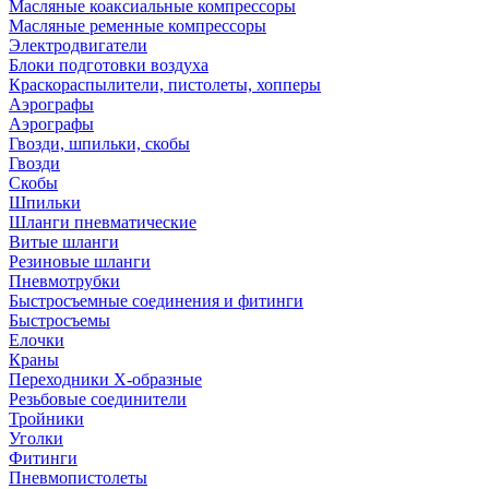
Масляные коаксиальные компрессоры
Масляные ременные компрессоры
Электродвигатели
Блоки подготовки воздуха
Краскораспылители, пистолеты, хопперы
Аэрографы
Аэрографы
Гвозди, шпильки, скобы
Гвозди
Скобы
Шпильки
Шланги пневматические
Витые шланги
Резиновые шланги
Пневмотрубки
Быстросъемные соединения и фитинги
Быстросъемы
Елочки
Краны
Переходники Х-образные
Резьбовые соединители
Тройники
Уголки
Фитинги
Пневмопистолеты