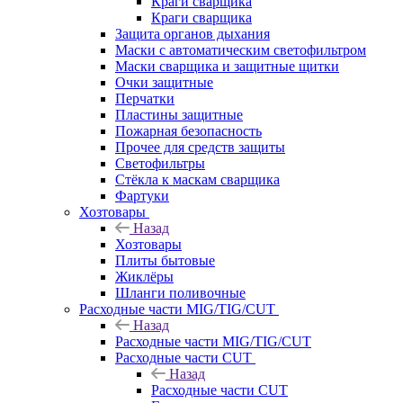
Краги сварщика
Краги сварщика
Защита органов дыхания
Маски с автоматическим светофильтром
Маски сварщика и защитные щитки
Очки защитные
Перчатки
Пластины защитные
Пожарная безопасность
Прочее для средств защиты
Светофильтры
Стёкла к маскам сварщика
Фартуки
Хозтовары
Назад
Хозтовары
Плиты бытовые
Жиклёры
Шланги поливочные
Расходные части MIG/TIG/CUT
Назад
Расходные части MIG/TIG/CUT
Расходные части CUT
Назад
Расходные части CUT