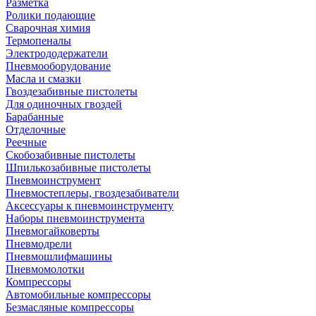
Разметка
Ролики подающие
Сварочная химия
Термопеналы
Электрододержатели
Пневмооборудование
Масла и смазки
Гвоздезабивные пистолеты
Для одиночных гвоздей
Барабанные
Отделочные
Реечные
Скобозабивные пистолеты
Шпилькозабивные пистолеты
Пневмоинструмент
Пневмостеплеры, гвоздезабиватели
Аксессуары к пневмоинструменту
Наборы пневмоинструмента
Пневмогайковерты
Пневмодрели
Пневмошлифмашины
Пневмомолотки
Компрессоры
Автомобильные компрессоры
Безмасляные компрессоры