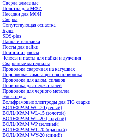
Сверла алмазные
Полотна для МФИ
Насадки для МФИ
Свёрла
Сопутствующая оснастка
Буры
SDS-plus
Пайка и наплавка
Посты для пайки
Припои и флюсы
Флюсы и пасты для пайки и лужения
Сварочные материалы
Проволока сварочная на катушках
Порошковая самозащитная проволока
Проволока для алюм. сплавов
Проволока для нерж. сталей
Проволока для черного металла
Электроды
Вольфрамовые электроды для TIG сварки
ВОЛЬФРАМ WC-20 (серый)
ВОЛЬФРАМ WL-15 (золотой)
ВОЛЬФРАМ WL-20 (голубой)
ВОЛЬФРАМ WP (зеленый)
ВОЛЬФРАМ WT-20 (красный)
ВОЛЬФРАМ WY-20 (синий)