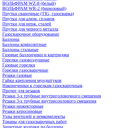
ВОЛЬФРАМ WZ-8 (белый)
ВОЛЬФРАМ WR-2 (бирюзовый)
Прутки сварочные (TIG, газосварка)
Прутки для алюм. сплавов
Прутки для нерж. сталей
Прутки для черного металла
Газосварочное оборудование
Баллоны
Баллоны композитные
Баллоны стальные
Газовые баллончики и картриджи
Горелки газовоздушные
Газовые горелки
Горелки газосварочные
Резаки газовые
Гайки крепления мундштуков
Наконечники к горелкам газосварочным
Прочее для резаков
Резаки 3-х трубные внутриголовочного смешения
Резаки 3-х трубные внутрисоплового смешения
Резаки инжекторные
Резаки керосиновые
Узлы вентилей и ремкомплекты
Товары для газосварочных работ
Защитные колпаки на баллоны