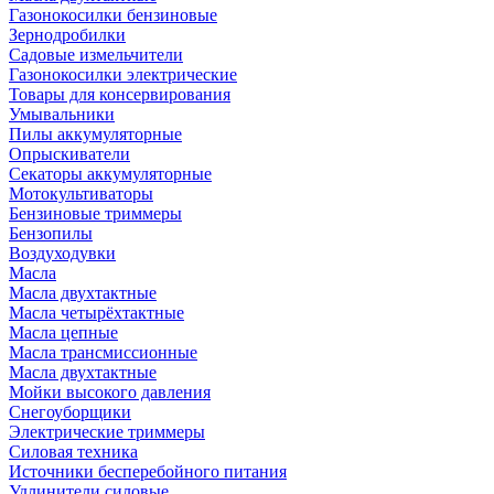
Газонокосилки бензиновые
Зернодробилки
Садовые измельчители
Газонокосилки электрические
Товары для консервирования
Умывальники
Пилы аккумуляторные
Опрыскиватели
Секаторы аккумуляторные
Мотокультиваторы
Бензиновые триммеры
Бензопилы
Воздуходувки
Масла
Масла двухтактные
Масла четырёхтактные
Масла цепные
Масла трансмиссионные
Масла двухтактные
Мойки высокого давления
Снегоуборщики
Электрические триммеры
Силовая техника
Источники бесперебойного питания
Удлинители силовые