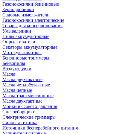
Газонокосилки бензиновые
Зернодробилки
Садовые измельчители
Газонокосилки электрические
Товары для консервирования
Умывальники
Пилы аккумуляторные
Опрыскиватели
Секаторы аккумуляторные
Мотокультиваторы
Бензиновые триммеры
Бензопилы
Воздуходувки
Масла
Масла двухтактные
Масла четырёхтактные
Масла цепные
Масла трансмиссионные
Масла двухтактные
Мойки высокого давления
Снегоуборщики
Электрические триммеры
Силовая техника
Источники бесперебойного питания
Удлинители силовые