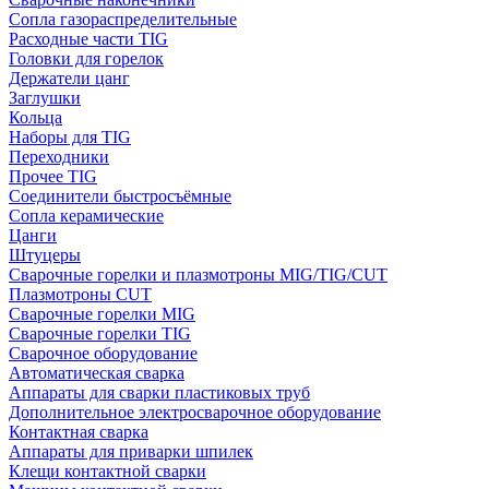
Сопла газораспределительные
Расходные части TIG
Головки для горелок
Держатели цанг
Заглушки
Кольца
Наборы для TIG
Переходники
Прочее TIG
Соединители быстросъёмные
Сопла керамические
Цанги
Штуцеры
Сварочные горелки и плазмотроны MIG/TIG/CUT
Плазмотроны CUT
Сварочные горелки MIG
Сварочные горелки TIG
Сварочное оборудование
Автоматическая сварка
Аппараты для сварки пластиковых труб
Дополнительное электросварочное оборудование
Контактная сварка
Аппараты для приварки шпилек
Клещи контактной сварки