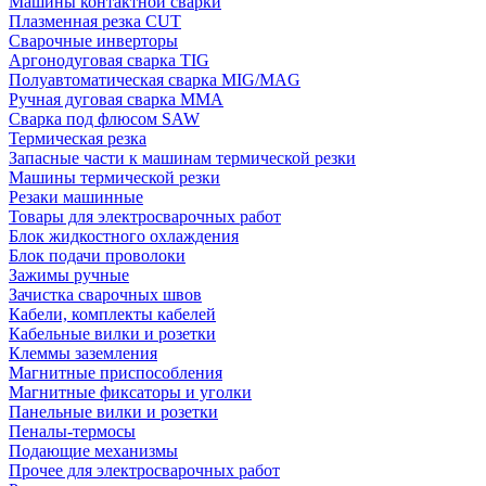
Машины контактной сварки
Плазменная резка CUT
Сварочные инверторы
Аргонодуговая сварка TIG
Полуавтоматическая сварка MIG/MAG
Ручная дуговая сварка MMA
Сварка под флюсом SAW
Термическая резка
Запасные части к машинам термической резки
Машины термической резки
Резаки машинные
Товары для электросварочных работ
Блок жидкостного охлаждения
Блок подачи проволоки
Зажимы ручные
Зачистка сварочных швов
Кабели, комплекты кабелей
Кабельные вилки и розетки
Клеммы заземления
Магнитные приспособления
Магнитные фиксаторы и уголки
Панельные вилки и розетки
Пеналы-термосы
Подающие механизмы
Прочее для электросварочных работ