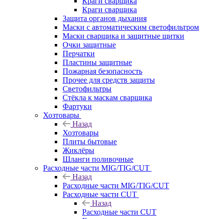
Краги сварщика
Краги сварщика
Защита органов дыхания
Маски с автоматическим светофильтром
Маски сварщика и защитные щитки
Очки защитные
Перчатки
Пластины защитные
Пожарная безопасность
Прочее для средств защиты
Светофильтры
Стёкла к маскам сварщика
Фартуки
Хозтовары
Назад
Хозтовары
Плиты бытовые
Жиклёры
Шланги поливочные
Расходные части MIG/TIG/CUT
Назад
Расходные части MIG/TIG/CUT
Расходные части CUT
Назад
Расходные части CUT