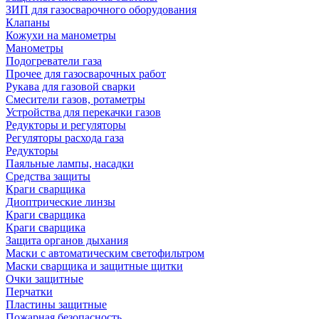
ЗИП для газосварочного оборудования
Клапаны
Кожухи на манометры
Манометры
Подогреватели газа
Прочее для газосварочных работ
Рукава для газовой сварки
Смесители газов, ротаметры
Устройства для перекачки газов
Редукторы и регуляторы
Регуляторы расхода газа
Редукторы
Паяльные лампы, насадки
Средства защиты
Краги сварщика
Диоптрические линзы
Краги сварщика
Краги сварщика
Защита органов дыхания
Маски с автоматическим светофильтром
Маски сварщика и защитные щитки
Очки защитные
Перчатки
Пластины защитные
Пожарная безопасность