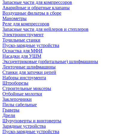
Запасные части для компрессоров
Аварийные и обратные клапаны
Воздушные фильтры в сборе
Манометры
Реле для компрессоров
Запасные части для нейлеров и степлеров
Электроинструмент
Точильные станки
Пуско-зарядные устройства
Оснастка для МФИ
Насадки для УШМ
Эксцентриковые (орбитальные) шлифмашины
Ленточные шлифмашины
Станки для заточки цепей
Наборы инструмента
Штроборезы
Строительные миксеры
Отбойные молотки
Заклепочники
Пилы сабельные
Граверы
Дрели
Шуруповерты и винтоверты
Зарядные устройства
Пуско-зарядные устройства