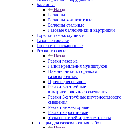
Баллоны
Назад
Баллоны
Баллоны композитные
Баллоны стальные
Газовые баллончики и картриджи
Горелки газовоздушные
Газовые горелки
Горелки газосварочные
Резаки газовые
Назад
Резаки газовые
Гайки крепления мундштуков
Наконечники к горелкам
газосварочным
Прочее для резаков
Резаки 3-х трубные
внутриголовочного смешения
Резаки 3-х трубные внутрисоплового
смешения
Резаки инжекторные
Резаки керосиновые
Узлы вентилей и ремкомплекты
Товары для газосварочных работ
Назад