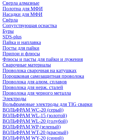
Сверла алмазные
Полотна для МФИ
Насадки для МФИ
Свёрла
Сопутствующая оснастка
Буры
SDS-plus
Пайка и наплавка
Посты для пайки
Припои и флюсы
Флюсы и пасты для пайки и лужения
Сварочные материалы
Проволока сварочная на катушках
Порошковая самозащитная проволока
Проволока для алюм. сплавов
Проволока для нерж. сталей
Проволока для черного металла
Электроды
Вольфрамовые электроды для TIG сварки
ВОЛЬФРАМ WC-20 (серый)
ВОЛЬФРАМ WL-15 (золотой)
ВОЛЬФРАМ WL-20 (голубой)
ВОЛЬФРАМ WP (зеленый)
ВОЛЬФРАМ WT-20 (красный)
ВОЛЬФРАМ WY-20 (синий)