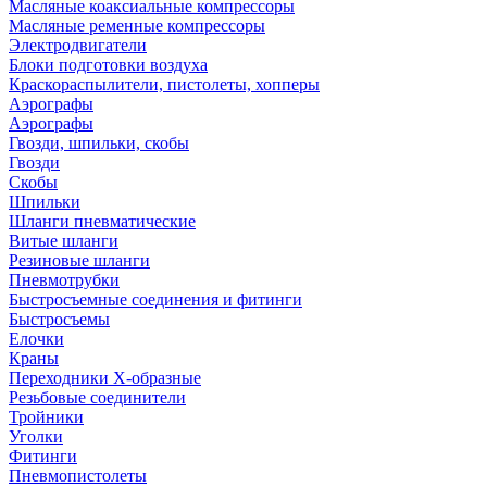
Масляные коаксиальные компрессоры
Масляные ременные компрессоры
Электродвигатели
Блоки подготовки воздуха
Краскораспылители, пистолеты, хопперы
Аэрографы
Аэрографы
Гвозди, шпильки, скобы
Гвозди
Скобы
Шпильки
Шланги пневматические
Витые шланги
Резиновые шланги
Пневмотрубки
Быстросъемные соединения и фитинги
Быстросъемы
Елочки
Краны
Переходники Х-образные
Резьбовые соединители
Тройники
Уголки
Фитинги
Пневмопистолеты