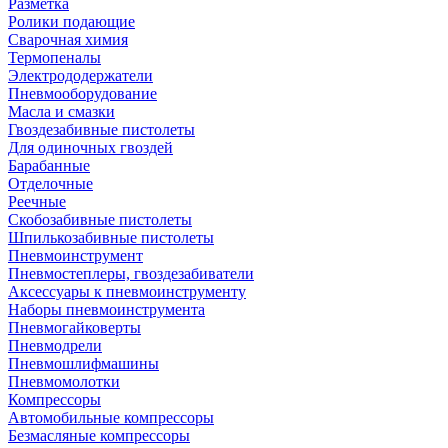
Разметка
Ролики подающие
Сварочная химия
Термопеналы
Электрододержатели
Пневмооборудование
Масла и смазки
Гвоздезабивные пистолеты
Для одиночных гвоздей
Барабанные
Отделочные
Реечные
Скобозабивные пистолеты
Шпилькозабивные пистолеты
Пневмоинструмент
Пневмостеплеры, гвоздезабиватели
Аксессуары к пневмоинструменту
Наборы пневмоинструмента
Пневмогайковерты
Пневмодрели
Пневмошлифмашины
Пневмомолотки
Компрессоры
Автомобильные компрессоры
Безмасляные компрессоры