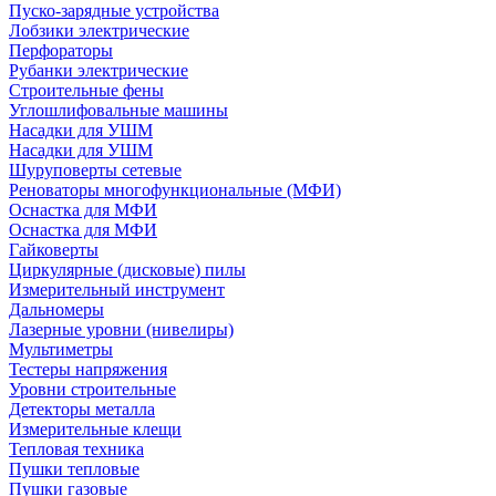
Пуско-зарядные устройства
Лобзики электрические
Перфораторы
Рубанки электрические
Строительные фены
Углошлифовальные машины
Насадки для УШМ
Насадки для УШМ
Шуруповерты сетевые
Реноваторы многофункциональные (МФИ)
Оснастка для МФИ
Оснастка для МФИ
Гайковерты
Циркулярные (дисковые) пилы
Измерительный инструмент
Дальномеры
Лазерные уровни (нивелиры)
Мультиметры
Тестеры напряжения
Уровни строительные
Детекторы металла
Измерительные клещи
Тепловая техника
Пушки тепловые
Пушки газовые