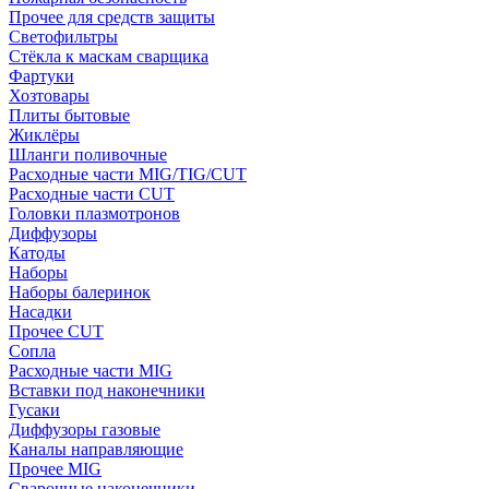
Прочее для средств защиты
Светофильтры
Стёкла к маскам сварщика
Фартуки
Хозтовары
Плиты бытовые
Жиклёры
Шланги поливочные
Расходные части MIG/TIG/CUT
Расходные части CUT
Головки плазмотронов
Диффузоры
Катоды
Наборы
Наборы балеринок
Насадки
Прочее CUT
Сопла
Расходные части MIG
Вставки под наконечники
Гусаки
Диффузоры газовые
Каналы направляющие
Прочее MIG
Сварочные наконечники