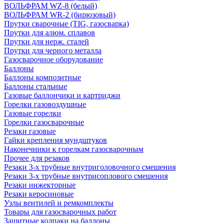
ВОЛЬФРАМ WZ-8 (белый)
ВОЛЬФРАМ WR-2 (бирюзовый)
Прутки сварочные (TIG, газосварка)
Прутки для алюм. сплавов
Прутки для нерж. сталей
Прутки для черного металла
Газосварочное оборудование
Баллоны
Баллоны композитные
Баллоны стальные
Газовые баллончики и картриджи
Горелки газовоздушные
Газовые горелки
Горелки газосварочные
Резаки газовые
Гайки крепления мундштуков
Наконечники к горелкам газосварочным
Прочее для резаков
Резаки 3-х трубные внутриголовочного смешения
Резаки 3-х трубные внутрисоплового смешения
Резаки инжекторные
Резаки керосиновые
Узлы вентилей и ремкомплекты
Товары для газосварочных работ
Защитные колпаки на баллоны