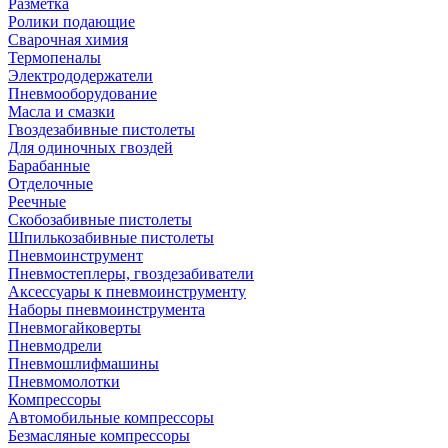
Разметка
Ролики подающие
Сварочная химия
Термопеналы
Электрододержатели
Пневмооборудование
Масла и смазки
Гвоздезабивные пистолеты
Для одиночных гвоздей
Барабанные
Отделочные
Реечные
Скобозабивные пистолеты
Шпилькозабивные пистолеты
Пневмоинструмент
Пневмостеплеры, гвоздезабиватели
Аксессуары к пневмоинструменту
Наборы пневмоинструмента
Пневмогайковерты
Пневмодрели
Пневмошлифмашины
Пневмомолотки
Компрессоры
Автомобильные компрессоры
Безмасляные компрессоры