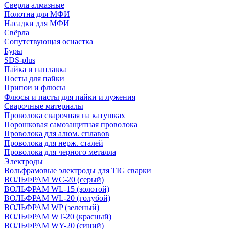
Сверла алмазные
Полотна для МФИ
Насадки для МФИ
Свёрла
Сопутствующая оснастка
Буры
SDS-plus
Пайка и наплавка
Посты для пайки
Припои и флюсы
Флюсы и пасты для пайки и лужения
Сварочные материалы
Проволока сварочная на катушках
Порошковая самозащитная проволока
Проволока для алюм. сплавов
Проволока для нерж. сталей
Проволока для черного металла
Электроды
Вольфрамовые электроды для TIG сварки
ВОЛЬФРАМ WC-20 (серый)
ВОЛЬФРАМ WL-15 (золотой)
ВОЛЬФРАМ WL-20 (голубой)
ВОЛЬФРАМ WP (зеленый)
ВОЛЬФРАМ WT-20 (красный)
ВОЛЬФРАМ WY-20 (синий)