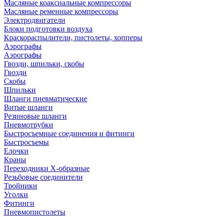
Масляные коаксиальные компрессоры
Масляные ременные компрессоры
Электродвигатели
Блоки подготовки воздуха
Краскораспылители, пистолеты, хопперы
Аэрографы
Аэрографы
Гвозди, шпильки, скобы
Гвозди
Скобы
Шпильки
Шланги пневматические
Витые шланги
Резиновые шланги
Пневмотрубки
Быстросъемные соединения и фитинги
Быстросъемы
Елочки
Краны
Переходники Х-образные
Резьбовые соединители
Тройники
Уголки
Фитинги
Пневмопистолеты