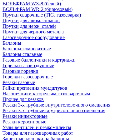
ВОЛЬФРАМ WZ-8 (белый)
ВОЛЬФРАМ WR-2 (бирюзовый)
Прутки сварочные (TIG, газосварка)
Прутки для алюм. сплавов
Прутки для нерж. сталей
Прутки для черного металла
Газосварочное оборудование
Баллоны
Баллоны композитные
Баллоны стальные
Газовые баллончики и картриджи
Горелки газовоздушные
Газовые горелки
Горелки газосварочные
Резаки газовые
Гайки крепления мундштуков
Наконечники к горелкам газосварочным
Прочее для резаков
Резаки 3-х трубные внутриголовочного смешения
Резаки 3-х трубные внутрисоплового смешения
Резаки инжекторные
Резаки керосиновые
Узлы вентилей и ремкомплекты
Товары для газосварочных работ
Защитные колпаки на баллоны