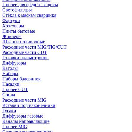
Прочее для средств защиты
Светофильтры
Стёкла к маскам сварщика
Фартуки
Хозтовары
Плиты бытовые
Жиклёры
Шланги поливочные
Расходные части MIG/TIG/CUT
Расходные части CUT
Головки плазмотронов
Диффузоры
Катоды
Наборы
Наборы балеринок
Насадки
Прочее CUT
Сопла
Расходные части MIG
Вставки под наконечники
Гусаки
Диффузоры газовые
Каналы направляющие
Прочее MIG
Сварочные наконечники