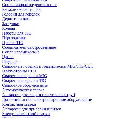
Сопла газораспределительные
Расходные части TIG
Головки для горелок
Держатели цанг
Заглушки
Кольца
Наборы для TIG
Переходники
Прочее TIG
Соединители быстросъёмные
Сопла керамические
Цанги
Штуцеры
Сварочные горелки и плазмотроны MIG/TIG/CUT
Плазмотроны CUT
Сварочные горелки MIG
Сварочные горелки TIG
Сварочное оборудование
Автоматическая сварка
Аппараты для сварки пластиковых труб
Дополнительное электросварочное оборудование
Контактная сварка
Аппараты для приварки шпилек
Клещи контактной сварки