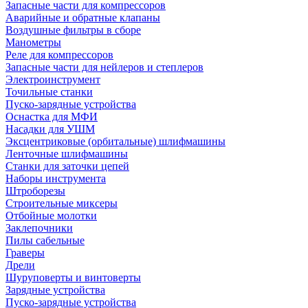
Запасные части для компрессоров
Аварийные и обратные клапаны
Воздушные фильтры в сборе
Манометры
Реле для компрессоров
Запасные части для нейлеров и степлеров
Электроинструмент
Точильные станки
Пуско-зарядные устройства
Оснастка для МФИ
Насадки для УШМ
Эксцентриковые (орбитальные) шлифмашины
Ленточные шлифмашины
Станки для заточки цепей
Наборы инструмента
Штроборезы
Строительные миксеры
Отбойные молотки
Заклепочники
Пилы сабельные
Граверы
Дрели
Шуруповерты и винтоверты
Зарядные устройства
Пуско-зарядные устройства