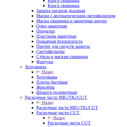
Краги сварщика
Краги сварщика
Защита органов дыхания
Маски с автоматическим светофильтром
Маски сварщика и защитные щитки
Очки защитные
Перчатки
Пластины защитные
Пожарная безопасность
Прочее для средств защиты
Светофильтры
Стёкла к маскам сварщика
Фартуки
Хозтовары
Назад
Хозтовары
Плиты бытовые
Жиклёры
Шланги поливочные
Расходные части MIG/TIG/CUT
Назад
Расходные части MIG/TIG/CUT
Расходные части CUT
Назад
Расходные части CUT