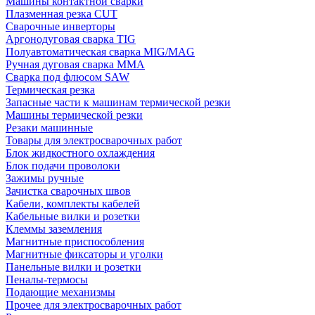
Машины контактной сварки
Плазменная резка CUT
Сварочные инверторы
Аргонодуговая сварка TIG
Полуавтоматическая сварка MIG/MAG
Ручная дуговая сварка MMA
Сварка под флюсом SAW
Термическая резка
Запасные части к машинам термической резки
Машины термической резки
Резаки машинные
Товары для электросварочных работ
Блок жидкостного охлаждения
Блок подачи проволоки
Зажимы ручные
Зачистка сварочных швов
Кабели, комплекты кабелей
Кабельные вилки и розетки
Клеммы заземления
Магнитные приспособления
Магнитные фиксаторы и уголки
Панельные вилки и розетки
Пеналы-термосы
Подающие механизмы
Прочее для электросварочных работ