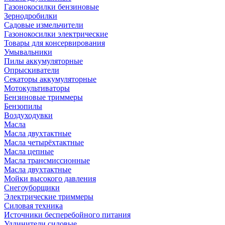
Газонокосилки бензиновые
Зернодробилки
Садовые измельчители
Газонокосилки электрические
Товары для консервирования
Умывальники
Пилы аккумуляторные
Опрыскиватели
Секаторы аккумуляторные
Мотокультиваторы
Бензиновые триммеры
Бензопилы
Воздуходувки
Масла
Масла двухтактные
Масла четырёхтактные
Масла цепные
Масла трансмиссионные
Масла двухтактные
Мойки высокого давления
Снегоуборщики
Электрические триммеры
Силовая техника
Источники бесперебойного питания
Удлинители силовые