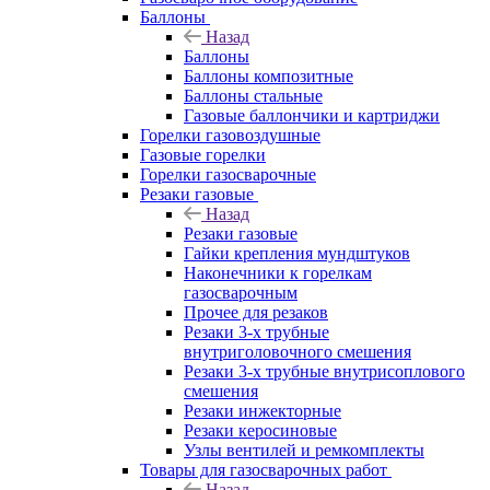
Баллоны
Назад
Баллоны
Баллоны композитные
Баллоны стальные
Газовые баллончики и картриджи
Горелки газовоздушные
Газовые горелки
Горелки газосварочные
Резаки газовые
Назад
Резаки газовые
Гайки крепления мундштуков
Наконечники к горелкам
газосварочным
Прочее для резаков
Резаки 3-х трубные
внутриголовочного смешения
Резаки 3-х трубные внутрисоплового
смешения
Резаки инжекторные
Резаки керосиновые
Узлы вентилей и ремкомплекты
Товары для газосварочных работ
Назад