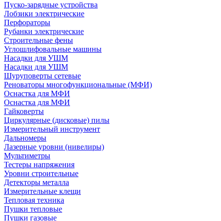
Пуско-зарядные устройства
Лобзики электрические
Перфораторы
Рубанки электрические
Строительные фены
Углошлифовальные машины
Насадки для УШМ
Насадки для УШМ
Шуруповерты сетевые
Реноваторы многофункциональные (МФИ)
Оснастка для МФИ
Оснастка для МФИ
Гайковерты
Циркулярные (дисковые) пилы
Измерительный инструмент
Дальномеры
Лазерные уровни (нивелиры)
Мультиметры
Тестеры напряжения
Уровни строительные
Детекторы металла
Измерительные клещи
Тепловая техника
Пушки тепловые
Пушки газовые