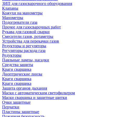
ЗИП для газосварочного оборудования
Клапаны
Кожухи на манометры
Манометры
Подогреватели газа
Прочее для газосварочных работ
Рукава для газовой сварки
Смесители газов, ротаметры
Устройства для перекачки газов
Редукторы и регуляторы
Регуляторы расхода газа
Редукторы
Паяльные лампы, насадки
Средства защиты
Краги сварщика
Диоптрические линзы
Краги сварщика
Краги сварщика
Защита органов дыхания
Маски с автоматическим светофильтром
Маски сварщика и защитные щитки
Очки защитные
Перчатки
Пластины защитные
Пожарная безопасность