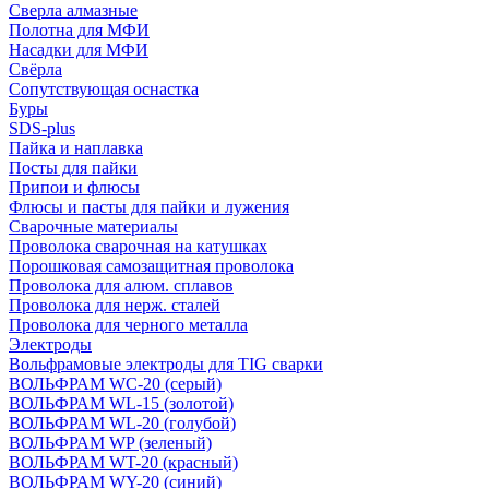
Сверла алмазные
Полотна для МФИ
Насадки для МФИ
Свёрла
Сопутствующая оснастка
Буры
SDS-plus
Пайка и наплавка
Посты для пайки
Припои и флюсы
Флюсы и пасты для пайки и лужения
Сварочные материалы
Проволока сварочная на катушках
Порошковая самозащитная проволока
Проволока для алюм. сплавов
Проволока для нерж. сталей
Проволока для черного металла
Электроды
Вольфрамовые электроды для TIG сварки
ВОЛЬФРАМ WC-20 (серый)
ВОЛЬФРАМ WL-15 (золотой)
ВОЛЬФРАМ WL-20 (голубой)
ВОЛЬФРАМ WP (зеленый)
ВОЛЬФРАМ WT-20 (красный)
ВОЛЬФРАМ WY-20 (синий)