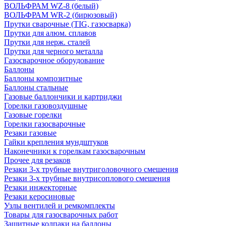
ВОЛЬФРАМ WZ-8 (белый)
ВОЛЬФРАМ WR-2 (бирюзовый)
Прутки сварочные (TIG, газосварка)
Прутки для алюм. сплавов
Прутки для нерж. сталей
Прутки для черного металла
Газосварочное оборудование
Баллоны
Баллоны композитные
Баллоны стальные
Газовые баллончики и картриджи
Горелки газовоздушные
Газовые горелки
Горелки газосварочные
Резаки газовые
Гайки крепления мундштуков
Наконечники к горелкам газосварочным
Прочее для резаков
Резаки 3-х трубные внутриголовочного смешения
Резаки 3-х трубные внутрисоплового смешения
Резаки инжекторные
Резаки керосиновые
Узлы вентилей и ремкомплекты
Товары для газосварочных работ
Защитные колпаки на баллоны