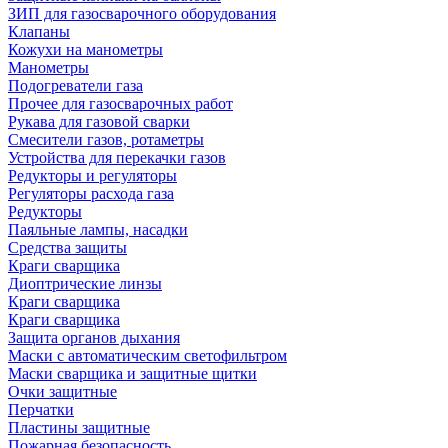
ЗИП для газосварочного оборудования
Клапаны
Кожухи на манометры
Манометры
Подогреватели газа
Прочее для газосварочных работ
Рукава для газовой сварки
Смесители газов, ротаметры
Устройства для перекачки газов
Редукторы и регуляторы
Регуляторы расхода газа
Редукторы
Паяльные лампы, насадки
Средства защиты
Краги сварщика
Диоптрические линзы
Краги сварщика
Краги сварщика
Защита органов дыхания
Маски с автоматическим светофильтром
Маски сварщика и защитные щитки
Очки защитные
Перчатки
Пластины защитные
Пожарная безопасность