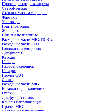
Прочее для средств защиты
Светофильтры
Стёкла к маскам сварщика
Фартуки
Хозтовары
Плиты бытовые
Жиклёры
Шланги поливочные
Расходные части MIG/TIG/CUT
Расходные части CUT
Головки плазмотронов
Диффузоры
Катоды
Наборы
Наборы балеринок
Насадки
Прочее CUT
Сопла
Расходные части MIG
Вставки под наконечники
Гусаки
Диффузоры газовые
Каналы направляющие
Прочее MIG
Сварочные наконечники