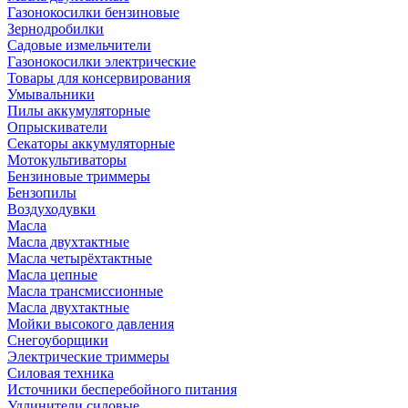
Газонокосилки бензиновые
Зернодробилки
Садовые измельчители
Газонокосилки электрические
Товары для консервирования
Умывальники
Пилы аккумуляторные
Опрыскиватели
Секаторы аккумуляторные
Мотокультиваторы
Бензиновые триммеры
Бензопилы
Воздуходувки
Масла
Масла двухтактные
Масла четырёхтактные
Масла цепные
Масла трансмиссионные
Масла двухтактные
Мойки высокого давления
Снегоуборщики
Электрические триммеры
Силовая техника
Источники бесперебойного питания
Удлинители силовые