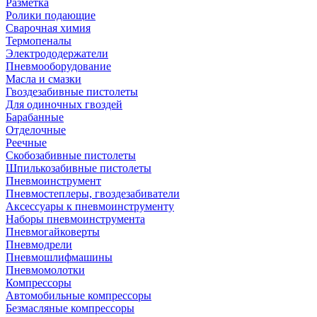
Разметка
Ролики подающие
Сварочная химия
Термопеналы
Электрододержатели
Пневмооборудование
Масла и смазки
Гвоздезабивные пистолеты
Для одиночных гвоздей
Барабанные
Отделочные
Реечные
Скобозабивные пистолеты
Шпилькозабивные пистолеты
Пневмоинструмент
Пневмостеплеры, гвоздезабиватели
Аксессуары к пневмоинструменту
Наборы пневмоинструмента
Пневмогайковерты
Пневмодрели
Пневмошлифмашины
Пневмомолотки
Компрессоры
Автомобильные компрессоры
Безмасляные компрессоры