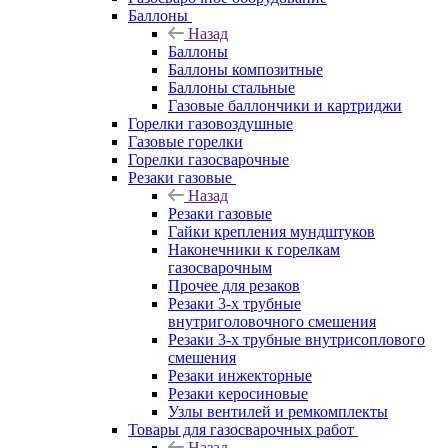
Баллоны
Назад
Баллоны
Баллоны композитные
Баллоны стальные
Газовые баллончики и картриджи
Горелки газовоздушные
Газовые горелки
Горелки газосварочные
Резаки газовые
Назад
Резаки газовые
Гайки крепления мундштуков
Наконечники к горелкам
газосварочным
Прочее для резаков
Резаки 3-х трубные
внутриголовочного смешения
Резаки 3-х трубные внутрисоплового
смешения
Резаки инжекторные
Резаки керосиновые
Узлы вентилей и ремкомплекты
Товары для газосварочных работ
Назад