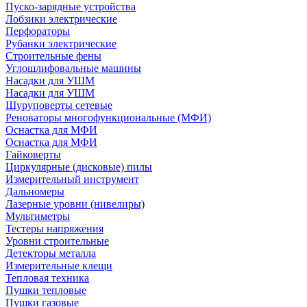
Пуско-зарядные устройства
Лобзики электрические
Перфораторы
Рубанки электрические
Строительные фены
Углошлифовальные машины
Насадки для УШМ
Насадки для УШМ
Шуруповерты сетевые
Реноваторы многофункциональные (МФИ)
Оснастка для МФИ
Оснастка для МФИ
Гайковерты
Циркулярные (дисковые) пилы
Измерительный инструмент
Дальномеры
Лазерные уровни (нивелиры)
Мультиметры
Тестеры напряжения
Уровни строительные
Детекторы металла
Измерительные клещи
Тепловая техника
Пушки тепловые
Пушки газовые