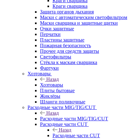
Краги сварщика
Краги сварщика
Защита органов дыхания
Маски с автоматическим светофильтром
Маски сварщика и защитные щитки
Очки защитные
Перчатки
Пластины защитные
Пожарная безопасность
Прочее для средств защиты
Светофильтры
Стёкла к маскам сварщика
Фартуки
Хозтовары
Назад
Хозтовары
Плиты бытовые
Жиклёры
Шланги поливочные
Расходные части MIG/TIG/CUT
Назад
Расходные части MIG/TIG/CUT
Расходные части CUT
Назад
Расходные части CUT