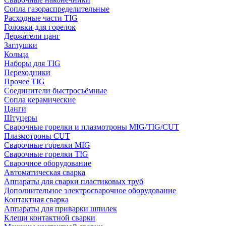
Сопла газораспределительные
Расходные части TIG
Головки для горелок
Держатели цанг
Заглушки
Кольца
Наборы для TIG
Переходники
Прочее TIG
Соединители быстросъёмные
Сопла керамические
Цанги
Штуцеры
Сварочные горелки и плазмотроны MIG/TIG/CUT
Плазмотроны CUT
Сварочные горелки MIG
Сварочные горелки TIG
Сварочное оборудование
Автоматическая сварка
Аппараты для сварки пластиковых труб
Дополнительное электросварочное оборудование
Контактная сварка
Аппараты для приварки шпилек
Клещи контактной сварки