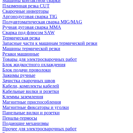
Машины контактной сварки
Плазменная резка CUT
Сварочные инверторы
Аргонодуговая сварка TIG
Полуавтоматическая сварка MIG/MAG
Ручная дуговая сварка MMA
Сварка под флюсом SAW
Термическая резка
Запасные части к машинам термической резки
Машины термической резки
Резаки машинные
Товары для электросварочных работ
Блок жидкостного охлаждения
Блок подачи проволоки
Зажимы ручные
Зачистка сварочных швов
Кабели, комплекты кабелей
Кабельные вилки и розетки
Клеммы заземления
Магнитные приспособления
Магнитные фиксаторы и уголки
Панельные вилки и розетки
Пеналы-термосы
Подающие механизмы
Прочее для электросварочных работ