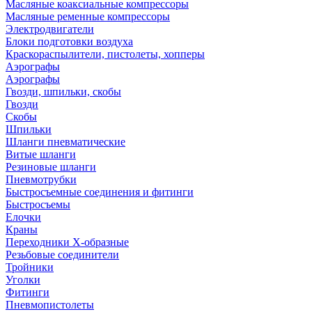
Масляные коаксиальные компрессоры
Масляные ременные компрессоры
Электродвигатели
Блоки подготовки воздуха
Краскораспылители, пистолеты, хопперы
Аэрографы
Аэрографы
Гвозди, шпильки, скобы
Гвозди
Скобы
Шпильки
Шланги пневматические
Витые шланги
Резиновые шланги
Пневмотрубки
Быстросъемные соединения и фитинги
Быстросъемы
Елочки
Краны
Переходники Х-образные
Резьбовые соединители
Тройники
Уголки
Фитинги
Пневмопистолеты