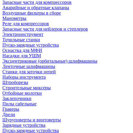
Запасные части для компрессоров
Аварийные и обратные клапаны
Воздушные фильтры в сборе
Манометры
Реле для компрессоров
Запасные части для нейлеров и степлеров
Электроинструмент
Точильные станки
Пуско-зарядные устройства
Оснастка для МФИ
Насадки для УШМ
Эксцентриковые (орбитальные) шлифмашины
Ленточные шлифмашины
Станки для заточки цепей
Наборы инструмента
Штроборезы
Строительные миксеры
Отбойные молотки
Заклепочники
Пилы сабельные
Граверы
Дрели
Шуруповерты и винтоверты
Зарядные устройства
Пуско-зарядные устройства