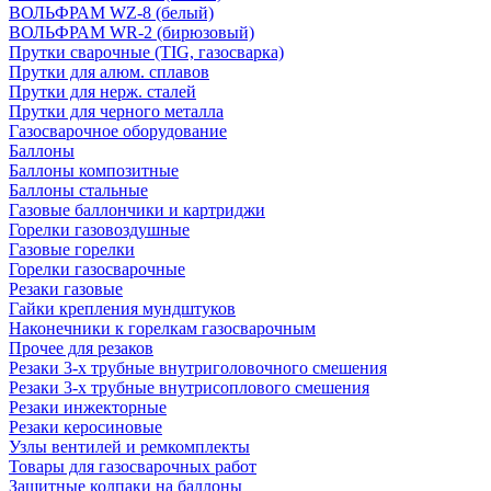
ВОЛЬФРАМ WZ-8 (белый)
ВОЛЬФРАМ WR-2 (бирюзовый)
Прутки сварочные (TIG, газосварка)
Прутки для алюм. сплавов
Прутки для нерж. сталей
Прутки для черного металла
Газосварочное оборудование
Баллоны
Баллоны композитные
Баллоны стальные
Газовые баллончики и картриджи
Горелки газовоздушные
Газовые горелки
Горелки газосварочные
Резаки газовые
Гайки крепления мундштуков
Наконечники к горелкам газосварочным
Прочее для резаков
Резаки 3-х трубные внутриголовочного смешения
Резаки 3-х трубные внутрисоплового смешения
Резаки инжекторные
Резаки керосиновые
Узлы вентилей и ремкомплекты
Товары для газосварочных работ
Защитные колпаки на баллоны