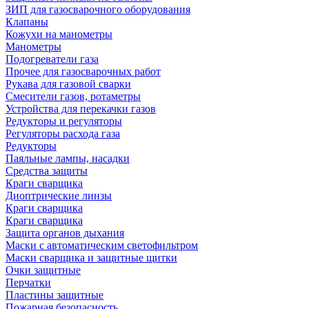
ЗИП для газосварочного оборудования
Клапаны
Кожухи на манометры
Манометры
Подогреватели газа
Прочее для газосварочных работ
Рукава для газовой сварки
Смесители газов, ротаметры
Устройства для перекачки газов
Редукторы и регуляторы
Регуляторы расхода газа
Редукторы
Паяльные лампы, насадки
Средства защиты
Краги сварщика
Диоптрические линзы
Краги сварщика
Краги сварщика
Защита органов дыхания
Маски с автоматическим светофильтром
Маски сварщика и защитные щитки
Очки защитные
Перчатки
Пластины защитные
Пожарная безопасность