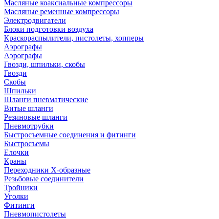
Масляные коаксиальные компрессоры
Масляные ременные компрессоры
Электродвигатели
Блоки подготовки воздуха
Краскораспылители, пистолеты, хопперы
Аэрографы
Аэрографы
Гвозди, шпильки, скобы
Гвозди
Скобы
Шпильки
Шланги пневматические
Витые шланги
Резиновые шланги
Пневмотрубки
Быстросъемные соединения и фитинги
Быстросъемы
Елочки
Краны
Переходники Х-образные
Резьбовые соединители
Тройники
Уголки
Фитинги
Пневмопистолеты