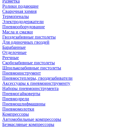
Разметка
Ролики подающие
Сварочная химия
Термопеналы
Электрододержатели
Пневмооборудование
Масла и смазки
Гвоздезабивные пистолеты
Для одиночных гвоздей
Барабанные
Отделочные
Реечные
Скобозабивные пистолеты
Шпилькозабивные пистолеты
Пневмоинструмент
Пневмостеплеры, гвоздезабиватели
Аксессуары к пневмоинструменту
Наборы пневмоинструмента
Пневмогайковерты
Пневмодрели
Пневмошлифмашины
Пневмомолотки
Компрессоры
Автомобильные компрессоры
Безмасляные компрессоры