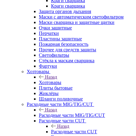
Краги сварщика
Краги сварщика
Защита органов дыхания
Маски с автоматическим светофильтром
Маски сварщика и защитные щитки
Очки защитные
Перчатки
Пластины защитные
Пожарная безопасность
Прочее для средств защиты
Светофильтры
Стёкла к маскам сварщика
Фартуки
Хозтовары
Назад
Хозтовары
Плиты бытовые
Жиклёры
Шланги поливочные
Расходные части MIG/TIG/CUT
Назад
Расходные части MIG/TIG/CUT
Расходные части CUT
Назад
Расходные части CUT