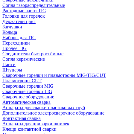
Сопла газораспределительные
Расходные части TIG
Головки для горелок
Держатели цанг
Заглушки
Кольца
Наборы для TIG
Переходники
Прочее TIG
Соединители быстросъёмные
Сопла керамические
Цанги
Штуцеры
Сварочные горелки и плазмотроны MIG/TIG/CUT
Плазмотроны CUT
Сварочные горелки MIG
Сварочные горелки TIG
Сварочное оборудование
Автоматическая сварка
Аппараты для сварки пластиковых труб
Дополнительное электросварочное оборудование
Контактная сварка
Аппараты для приварки шпилек
Клещи контактной сварки