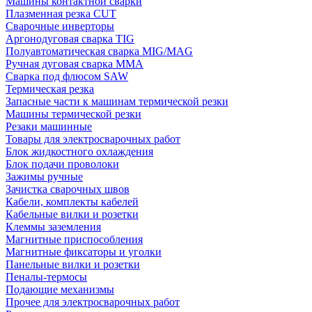
Машины контактной сварки
Плазменная резка CUT
Сварочные инверторы
Аргонодуговая сварка TIG
Полуавтоматическая сварка MIG/MAG
Ручная дуговая сварка MMA
Сварка под флюсом SAW
Термическая резка
Запасные части к машинам термической резки
Машины термической резки
Резаки машинные
Товары для электросварочных работ
Блок жидкостного охлаждения
Блок подачи проволоки
Зажимы ручные
Зачистка сварочных швов
Кабели, комплекты кабелей
Кабельные вилки и розетки
Клеммы заземления
Магнитные приспособления
Магнитные фиксаторы и уголки
Панельные вилки и розетки
Пеналы-термосы
Подающие механизмы
Прочее для электросварочных работ