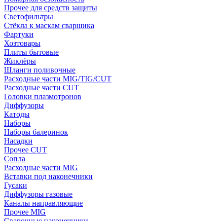
Прочее для средств защиты
Светофильтры
Стёкла к маскам сварщика
Фартуки
Хозтовары
Плиты бытовые
Жиклёры
Шланги поливочные
Расходные части MIG/TIG/CUT
Расходные части CUT
Головки плазмотронов
Диффузоры
Катоды
Наборы
Наборы балеринок
Насадки
Прочее CUT
Сопла
Расходные части MIG
Вставки под наконечники
Гусаки
Диффузоры газовые
Каналы направляющие
Прочее MIG
Сварочные наконечники