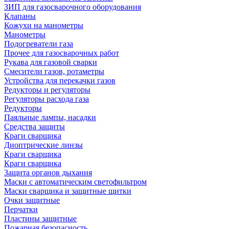
ЗИП для газосварочного оборудования
Клапаны
Кожухи на манометры
Манометры
Подогреватели газа
Прочее для газосварочных работ
Рукава для газовой сварки
Смесители газов, ротаметры
Устройства для перекачки газов
Редукторы и регуляторы
Регуляторы расхода газа
Редукторы
Паяльные лампы, насадки
Средства защиты
Краги сварщика
Диоптрические линзы
Краги сварщика
Краги сварщика
Защита органов дыхания
Маски с автоматическим светофильтром
Маски сварщика и защитные щитки
Очки защитные
Перчатки
Пластины защитные
Пожарная безопасность