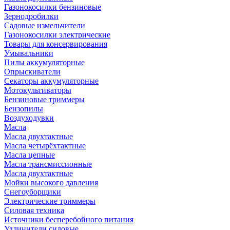
Газонокосилки бензиновые
Зернодробилки
Садовые измельчители
Газонокосилки электрические
Товары для консервирования
Умывальники
Пилы аккумуляторные
Опрыскиватели
Секаторы аккумуляторные
Мотокультиваторы
Бензиновые триммеры
Бензопилы
Воздуходувки
Масла
Масла двухтактные
Масла четырёхтактные
Масла цепные
Масла трансмиссионные
Масла двухтактные
Мойки высокого давления
Снегоуборщики
Электрические триммеры
Силовая техника
Источники бесперебойного питания
Удлинители силовые