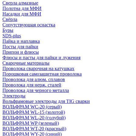
Сверла алмазные
Полотна для МФИ
Насадки для МФИ
Свёрла
Сопутствующая оснастка
Буры
SDS-plus
Пайка и наплавка
Посты для пайки
Припои и флюсы
Флюсы и пасты для пайки и лужения
Сварочные материалы
Проволока сварочная на катушках
Порошковая самозащитная проволока
Проволока для алюм. сплавов
Проволока для нерж. сталей
Проволока для черного металла
Электроды
Вольфрамовые электроды для TIG сварки
ВОЛЬФРАМ WC-20 (серый)
ВОЛЬФРАМ WL-15 (золотой)
ВОЛЬФРАМ WL-20 (голубой)
ВОЛЬФРАМ WP (зеленый)
ВОЛЬФРАМ WT-20 (красный)
ВОЛЬФРАМ WY-20 (синий)