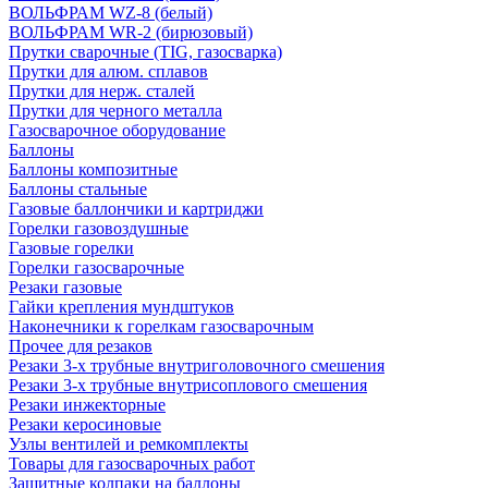
ВОЛЬФРАМ WZ-8 (белый)
ВОЛЬФРАМ WR-2 (бирюзовый)
Прутки сварочные (TIG, газосварка)
Прутки для алюм. сплавов
Прутки для нерж. сталей
Прутки для черного металла
Газосварочное оборудование
Баллоны
Баллоны композитные
Баллоны стальные
Газовые баллончики и картриджи
Горелки газовоздушные
Газовые горелки
Горелки газосварочные
Резаки газовые
Гайки крепления мундштуков
Наконечники к горелкам газосварочным
Прочее для резаков
Резаки 3-х трубные внутриголовочного смешения
Резаки 3-х трубные внутрисоплового смешения
Резаки инжекторные
Резаки керосиновые
Узлы вентилей и ремкомплекты
Товары для газосварочных работ
Защитные колпаки на баллоны