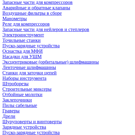
Запасные части для компрессоров
Аварийные и обратные клапаны
Воздушные фильтры в сборе
Манометры
Реле для компрессоров
Запасные части для нейлеров и степлеров
Электроинструмент
Точильные станки
Пуско-зарядные устройства
Оснастка для МФИ
Насадки для УШМ
Эксцентриковые (орбитальные) шлифмашины
Ленточные шлифмашины
Станки для заточки цепей
Наборы инструмента
Штроборезы
Строительные миксеры
Отбойные молотки
Заклепочники
Пилы сабельные
Граверы
Дрели
Шуруповерты и винтоверты
Зарядные устройства
Пуско-зарядные устройства