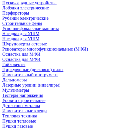
Пуско-зарядные устройства
Лобзики электрические
Перфораторы
Рубанки электрические
Строительные фены
Углошлифовальные машины
Насадки для УШМ
Насадки для УШМ
Шуруповерты сетевые
Реноваторы многофункциональные (МФИ)
Оснастка для МФИ
Оснастка для МФИ
Гайковерты
Циркулярные (дисковые) пилы
Измерительный инструмент
Дальномеры
Лазерные уровни (нивелиры)
Мультиметры
Тестеры напряжения
Уровни строительные
Детекторы металла
Измерительные клещи
Тепловая техника
Пушки тепловые
Пушки газовые