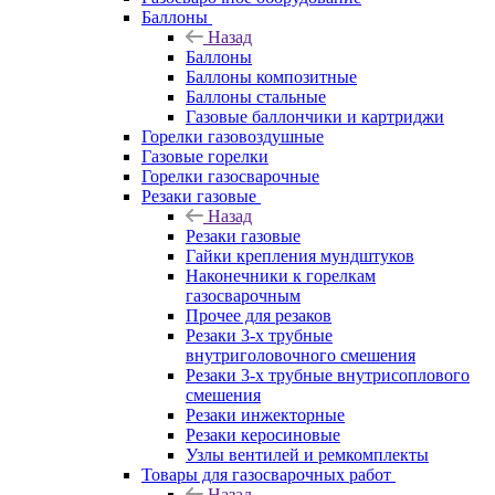
Баллоны
Назад
Баллоны
Баллоны композитные
Баллоны стальные
Газовые баллончики и картриджи
Горелки газовоздушные
Газовые горелки
Горелки газосварочные
Резаки газовые
Назад
Резаки газовые
Гайки крепления мундштуков
Наконечники к горелкам
газосварочным
Прочее для резаков
Резаки 3-х трубные
внутриголовочного смешения
Резаки 3-х трубные внутрисоплового
смешения
Резаки инжекторные
Резаки керосиновые
Узлы вентилей и ремкомплекты
Товары для газосварочных работ
Назад