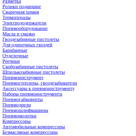
Разметка
Ролики подающие
Сварочная химия
Термопеналы
Электрододержатели
Пневмооборудование
Масла и смазки
Гвоздезабивные пистолеты
Для одиночных гвоздей
Барабанные
Отделочные
Реечные
Скобозабивные пистолеты
Шпилькозабивные пистолеты
Пневмоинструмент
Пневмостеплеры, гвоздезабиватели
Аксессуары к пневмоинструменту
Наборы пневмоинструмента
Пневмогайковерты
Пневмодрели
Пневмошлифмашины
Пневмомолотки
Компрессоры
Автомобильные компрессоры
Безмасляные компрессоры