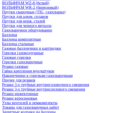
ВОЛЬФРАМ WZ-8 (белый)
ВОЛЬФРАМ WR-2 (бирюзовый)
Прутки сварочные (TIG, газосварка)
Прутки для алюм. сплавов
Прутки для нерж. сталей
Прутки для черного металла
Газосварочное оборудование
Баллоны
Баллоны композитные
Баллоны стальные
Газовые баллончики и картриджи
Горелки газовоздушные
Газовые горелки
Горелки газосварочные
Резаки газовые
Гайки крепления мундштуков
Наконечники к горелкам газосварочным
Прочее для резаков
Резаки 3-х трубные внутриголовочного смешения
Резаки 3-х трубные внутрисоплового смешения
Резаки инжекторные
Резаки керосиновые
Узлы вентилей и ремкомплекты
Товары для газосварочных работ
Защитные колпаки на баллоны