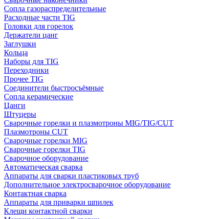
Сопла газораспределительные
Расходные части TIG
Головки для горелок
Держатели цанг
Заглушки
Кольца
Наборы для TIG
Переходники
Прочее TIG
Соединители быстросъёмные
Сопла керамические
Цанги
Штуцеры
Сварочные горелки и плазмотроны MIG/TIG/CUT
Плазмотроны CUT
Сварочные горелки MIG
Сварочные горелки TIG
Сварочное оборудование
Автоматическая сварка
Аппараты для сварки пластиковых труб
Дополнительное электросварочное оборудование
Контактная сварка
Аппараты для приварки шпилек
Клещи контактной сварки