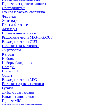
Прочее для средств защиты
Светофильтры
Стёкла к маскам сварщика
Фартуки
Хозтовары
Плиты бытовые
Жиклёры
Шланги поливочные
Расходные части MIG/TIG/CUT
Расходные части CUT
Головки плазмотронов
Диффузоры
Катоды
Наборы
Наборы балеринок
Насадки
Прочее CUT
Сопла
Расходные части MIG
Вставки под наконечники
Гусаки
Диффузоры газовые
Каналы направляющие
Прочее MIG
Сварочные наконечники