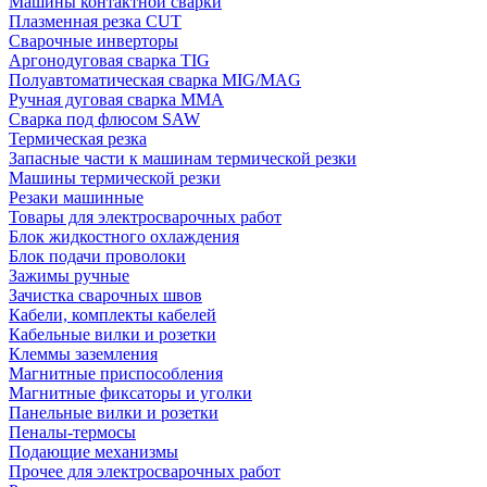
Машины контактной сварки
Плазменная резка CUT
Сварочные инверторы
Аргонодуговая сварка TIG
Полуавтоматическая сварка MIG/MAG
Ручная дуговая сварка MMA
Сварка под флюсом SAW
Термическая резка
Запасные части к машинам термической резки
Машины термической резки
Резаки машинные
Товары для электросварочных работ
Блок жидкостного охлаждения
Блок подачи проволоки
Зажимы ручные
Зачистка сварочных швов
Кабели, комплекты кабелей
Кабельные вилки и розетки
Клеммы заземления
Магнитные приспособления
Магнитные фиксаторы и уголки
Панельные вилки и розетки
Пеналы-термосы
Подающие механизмы
Прочее для электросварочных работ