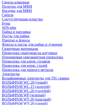
Сверла алмазные
Полотна для МФИ
Насадки для МФИ
Свёрла
Сопутствующая оснастка
Буры
SDS-plus
Пайка и наплавка
Посты для пайки
Припои и флюсы
Флюсы и пасты для пайки и лужения
Сварочные материалы
Проволока сварочная на катушках
Порошковая самозащитная проволока
Проволока для алюм. сплавов
Проволока для нерж. сталей
Проволока для черного металла
Электроды
Вольфрамовые электроды для TIG сварки
ВОЛЬФРАМ WC-20 (серый)
ВОЛЬФРАМ WL-15 (золотой)
ВОЛЬФРАМ WL-20 (голубой)
ВОЛЬФРАМ WP (зеленый)
ВОЛЬФРАМ WT-20 (красный)
ВОЛЬФРАМ WY-20 (синий)