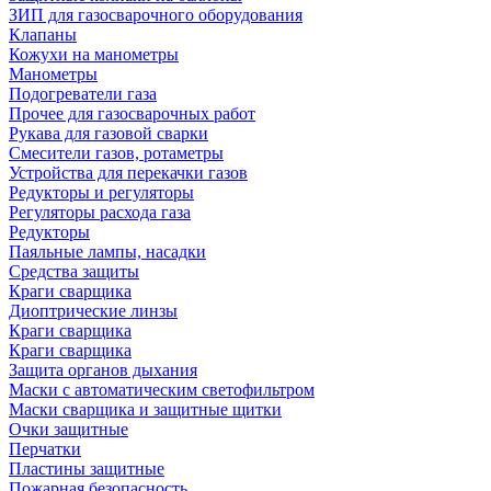
ЗИП для газосварочного оборудования
Клапаны
Кожухи на манометры
Манометры
Подогреватели газа
Прочее для газосварочных работ
Рукава для газовой сварки
Смесители газов, ротаметры
Устройства для перекачки газов
Редукторы и регуляторы
Регуляторы расхода газа
Редукторы
Паяльные лампы, насадки
Средства защиты
Краги сварщика
Диоптрические линзы
Краги сварщика
Краги сварщика
Защита органов дыхания
Маски с автоматическим светофильтром
Маски сварщика и защитные щитки
Очки защитные
Перчатки
Пластины защитные
Пожарная безопасность