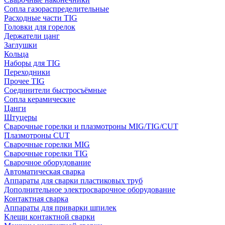
Сопла газораспределительные
Расходные части TIG
Головки для горелок
Держатели цанг
Заглушки
Кольца
Наборы для TIG
Переходники
Прочее TIG
Соединители быстросъёмные
Сопла керамические
Цанги
Штуцеры
Сварочные горелки и плазмотроны MIG/TIG/CUT
Плазмотроны CUT
Сварочные горелки MIG
Сварочные горелки TIG
Сварочное оборудование
Автоматическая сварка
Аппараты для сварки пластиковых труб
Дополнительное электросварочное оборудование
Контактная сварка
Аппараты для приварки шпилек
Клещи контактной сварки