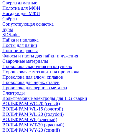
Сверла алмазные
Полотна для МФИ
Насадки для МФИ
Свёрла
Сопутствующая оснастка
Буры
SDS-plus
Пайка и наплавка
Посты для пайки
Припои и флюсы
Флюсы и пасты для пайки и лужения
Сварочные материалы
Проволока сварочная на катушках
Порошковая самозащитная проволока
Проволока для алюм. сплавов
Проволока для нерж. сталей
Проволока для черного металла
Электроды
Вольфрамовые электроды для TIG сварки
ВОЛЬФРАМ WC-20 (серый)
ВОЛЬФРАМ WL-15 (золотой)
ВОЛЬФРАМ WL-20 (голубой)
ВОЛЬФРАМ WP (зеленый)
ВОЛЬФРАМ WT-20 (красный)
ВОЛЬФРАМ WY-20 (синий)