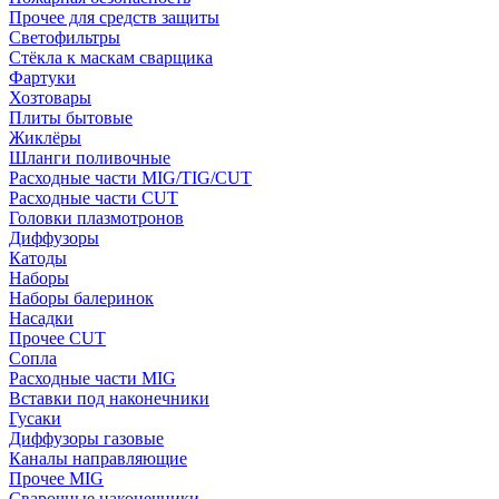
Прочее для средств защиты
Светофильтры
Стёкла к маскам сварщика
Фартуки
Хозтовары
Плиты бытовые
Жиклёры
Шланги поливочные
Расходные части MIG/TIG/CUT
Расходные части CUT
Головки плазмотронов
Диффузоры
Катоды
Наборы
Наборы балеринок
Насадки
Прочее CUT
Сопла
Расходные части MIG
Вставки под наконечники
Гусаки
Диффузоры газовые
Каналы направляющие
Прочее MIG
Сварочные наконечники