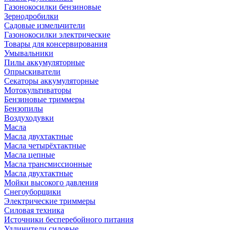
Газонокосилки бензиновые
Зернодробилки
Садовые измельчители
Газонокосилки электрические
Товары для консервирования
Умывальники
Пилы аккумуляторные
Опрыскиватели
Секаторы аккумуляторные
Мотокультиваторы
Бензиновые триммеры
Бензопилы
Воздуходувки
Масла
Масла двухтактные
Масла четырёхтактные
Масла цепные
Масла трансмиссионные
Масла двухтактные
Мойки высокого давления
Снегоуборщики
Электрические триммеры
Силовая техника
Источники бесперебойного питания
Удлинители силовые