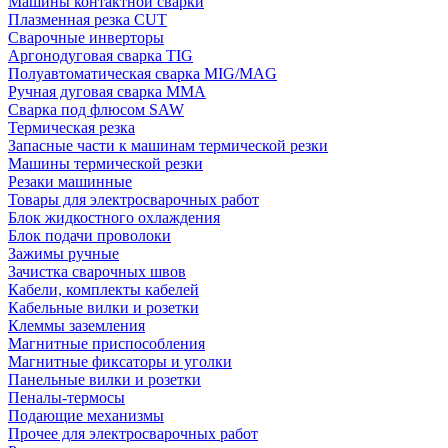
Машины контактной сварки
Плазменная резка CUT
Сварочные инверторы
Аргонодуговая сварка TIG
Полуавтоматическая сварка MIG/MAG
Ручная дуговая сварка MMA
Сварка под флюсом SAW
Термическая резка
Запасные части к машинам термической резки
Машины термической резки
Резаки машинные
Товары для электросварочных работ
Блок жидкостного охлаждения
Блок подачи проволоки
Зажимы ручные
Зачистка сварочных швов
Кабели, комплекты кабелей
Кабельные вилки и розетки
Клеммы заземления
Магнитные приспособления
Магнитные фиксаторы и уголки
Панельные вилки и розетки
Пеналы-термосы
Подающие механизмы
Прочее для электросварочных работ