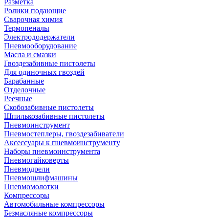
Разметка
Ролики подающие
Сварочная химия
Термопеналы
Электрододержатели
Пневмооборудование
Масла и смазки
Гвоздезабивные пистолеты
Для одиночных гвоздей
Барабанные
Отделочные
Реечные
Скобозабивные пистолеты
Шпилькозабивные пистолеты
Пневмоинструмент
Пневмостеплеры, гвоздезабиватели
Аксессуары к пневмоинструменту
Наборы пневмоинструмента
Пневмогайковерты
Пневмодрели
Пневмошлифмашины
Пневмомолотки
Компрессоры
Автомобильные компрессоры
Безмасляные компрессоры