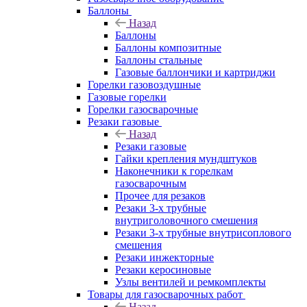
Баллоны
Назад
Баллоны
Баллоны композитные
Баллоны стальные
Газовые баллончики и картриджи
Горелки газовоздушные
Газовые горелки
Горелки газосварочные
Резаки газовые
Назад
Резаки газовые
Гайки крепления мундштуков
Наконечники к горелкам
газосварочным
Прочее для резаков
Резаки 3-х трубные
внутриголовочного смешения
Резаки 3-х трубные внутрисоплового
смешения
Резаки инжекторные
Резаки керосиновые
Узлы вентилей и ремкомплекты
Товары для газосварочных работ
Назад