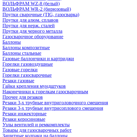
ВОЛЬФРАМ WZ-8 (белый)
ВОЛЬФРАМ WR-2 (бирюзовый)
Прутки сварочные (TIG, газосварка)
Прутки для алюм. сплавов
Прутки для нерж. сталей
Прутки для черного металла
Газосварочное оборудование
Баллоны
Баллоны композитные
Баллоны стальные
Газовые баллончики и картриджи
Горелки газовоздушные
Газовые горелки
Горелки газосварочные
Резаки газовые
Гайки крепления мундштуков
Наконечники к горелкам газосварочным
Прочее для резаков
Резаки 3-х трубные внутриголовочного смешения
Резаки 3-х трубные внутрисоплового смешения
Резаки инжекторные
Резаки керосиновые
Узлы вентилей и ремкомплекты
Товары для газосварочных работ
Защитные колпаки на баллоны