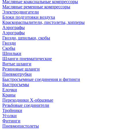
Масляные коаксиальные компрессоры
Масляные ременные компрессоры
Электродвигатели
Блоки подготовки воздуха
Краскораспылители, пистолеты, хопперы
Аэрографы
Аэрографы
Гвозди, шпильки, скобы
Гвозди
Скобы
Шпильки
Шланги пневматические
Витые шланги
Резиновые шланги
Пневмотрубки
Быстросъемные соединения и фитинги
Быстросъемы
Елочки
Краны
Переходники Х-образные
Резьбовые соединители
Тройники
Уголки
Фитинги
Пневмопистолеты