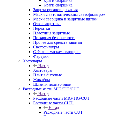
Краги сварщика
Краги сварщика
Защита органов дыхания
Маски с автоматическим светофильтром
Маски сварщика и защитные щитки
Очки защитные
Перчатки
Пластины защитные
Пожарная безопасность
Прочее для средств защиты
Светофильтры
Стёкла к маскам сварщика
Фартуки
Хозтовары
Назад
Хозтовары
Плиты бытовые
Жиклёры
Шланги поливочные
Расходные части MIG/TIG/CUT
Назад
Расходные части MIG/TIG/CUT
Расходные части CUT
Назад
Расходные части CUT