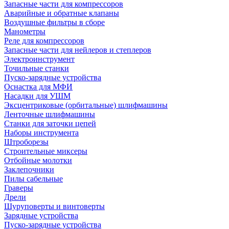
Запасные части для компрессоров
Аварийные и обратные клапаны
Воздушные фильтры в сборе
Манометры
Реле для компрессоров
Запасные части для нейлеров и степлеров
Электроинструмент
Точильные станки
Пуско-зарядные устройства
Оснастка для МФИ
Насадки для УШМ
Эксцентриковые (орбитальные) шлифмашины
Ленточные шлифмашины
Станки для заточки цепей
Наборы инструмента
Штроборезы
Строительные миксеры
Отбойные молотки
Заклепочники
Пилы сабельные
Граверы
Дрели
Шуруповерты и винтоверты
Зарядные устройства
Пуско-зарядные устройства