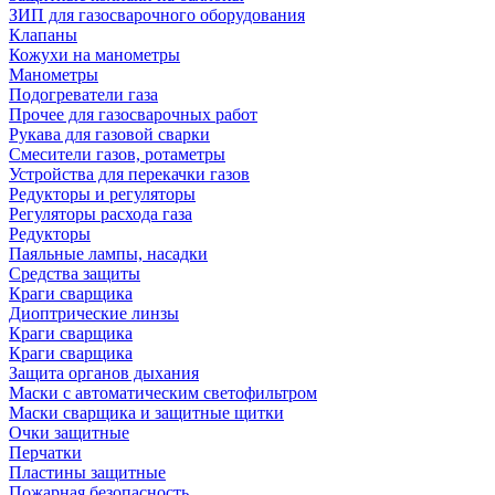
ЗИП для газосварочного оборудования
Клапаны
Кожухи на манометры
Манометры
Подогреватели газа
Прочее для газосварочных работ
Рукава для газовой сварки
Смесители газов, ротаметры
Устройства для перекачки газов
Редукторы и регуляторы
Регуляторы расхода газа
Редукторы
Паяльные лампы, насадки
Средства защиты
Краги сварщика
Диоптрические линзы
Краги сварщика
Краги сварщика
Защита органов дыхания
Маски с автоматическим светофильтром
Маски сварщика и защитные щитки
Очки защитные
Перчатки
Пластины защитные
Пожарная безопасность