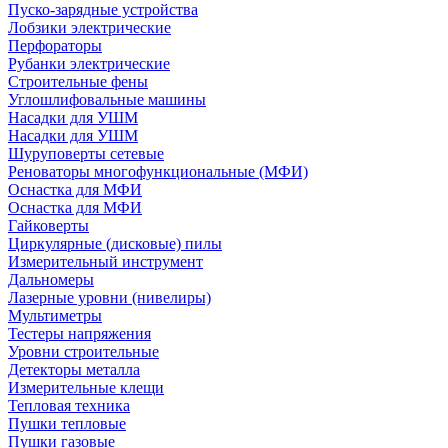
Пуско-зарядные устройства
Лобзики электрические
Перфораторы
Рубанки электрические
Строительные фены
Углошлифовальные машины
Насадки для УШМ
Насадки для УШМ
Шуруповерты сетевые
Реноваторы многофункциональные (МФИ)
Оснастка для МФИ
Оснастка для МФИ
Гайковерты
Циркулярные (дисковые) пилы
Измерительный инструмент
Дальномеры
Лазерные уровни (нивелиры)
Мультиметры
Тестеры напряжения
Уровни строительные
Детекторы металла
Измерительные клещи
Тепловая техника
Пушки тепловые
Пушки газовые