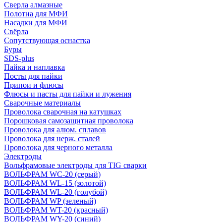
Сверла алмазные
Полотна для МФИ
Насадки для МФИ
Свёрла
Сопутствующая оснастка
Буры
SDS-plus
Пайка и наплавка
Посты для пайки
Припои и флюсы
Флюсы и пасты для пайки и лужения
Сварочные материалы
Проволока сварочная на катушках
Порошковая самозащитная проволока
Проволока для алюм. сплавов
Проволока для нерж. сталей
Проволока для черного металла
Электроды
Вольфрамовые электроды для TIG сварки
ВОЛЬФРАМ WC-20 (серый)
ВОЛЬФРАМ WL-15 (золотой)
ВОЛЬФРАМ WL-20 (голубой)
ВОЛЬФРАМ WP (зеленый)
ВОЛЬФРАМ WT-20 (красный)
ВОЛЬФРАМ WY-20 (синий)