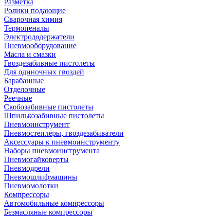
Разметка
Ролики подающие
Сварочная химия
Термопеналы
Электрододержатели
Пневмооборудование
Масла и смазки
Гвоздезабивные пистолеты
Для одиночных гвоздей
Барабанные
Отделочные
Реечные
Скобозабивные пистолеты
Шпилькозабивные пистолеты
Пневмоинструмент
Пневмостеплеры, гвоздезабиватели
Аксессуары к пневмоинструменту
Наборы пневмоинструмента
Пневмогайковерты
Пневмодрели
Пневмошлифмашины
Пневмомолотки
Компрессоры
Автомобильные компрессоры
Безмасляные компрессоры