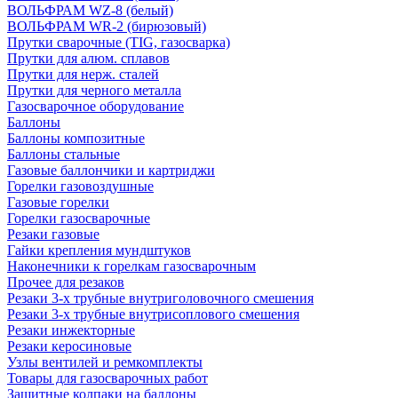
ВОЛЬФРАМ WZ-8 (белый)
ВОЛЬФРАМ WR-2 (бирюзовый)
Прутки сварочные (TIG, газосварка)
Прутки для алюм. сплавов
Прутки для нерж. сталей
Прутки для черного металла
Газосварочное оборудование
Баллоны
Баллоны композитные
Баллоны стальные
Газовые баллончики и картриджи
Горелки газовоздушные
Газовые горелки
Горелки газосварочные
Резаки газовые
Гайки крепления мундштуков
Наконечники к горелкам газосварочным
Прочее для резаков
Резаки 3-х трубные внутриголовочного смешения
Резаки 3-х трубные внутрисоплового смешения
Резаки инжекторные
Резаки керосиновые
Узлы вентилей и ремкомплекты
Товары для газосварочных работ
Защитные колпаки на баллоны