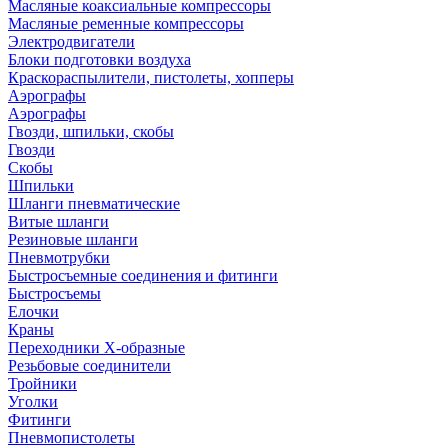
Масляные коаксиальные компрессоры
Масляные ременные компрессоры
Электродвигатели
Блоки подготовки воздуха
Краскораспылители, пистолеты, хопперы
Аэрографы
Аэрографы
Гвозди, шпильки, скобы
Гвозди
Скобы
Шпильки
Шланги пневматические
Витые шланги
Резиновые шланги
Пневмотрубки
Быстросъемные соединения и фитинги
Быстросъемы
Елочки
Краны
Переходники Х-образные
Резьбовые соединители
Тройники
Уголки
Фитинги
Пневмопистолеты