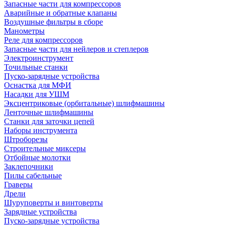
Запасные части для компрессоров
Аварийные и обратные клапаны
Воздушные фильтры в сборе
Манометры
Реле для компрессоров
Запасные части для нейлеров и степлеров
Электроинструмент
Точильные станки
Пуско-зарядные устройства
Оснастка для МФИ
Насадки для УШМ
Эксцентриковые (орбитальные) шлифмашины
Ленточные шлифмашины
Станки для заточки цепей
Наборы инструмента
Штроборезы
Строительные миксеры
Отбойные молотки
Заклепочники
Пилы сабельные
Граверы
Дрели
Шуруповерты и винтоверты
Зарядные устройства
Пуско-зарядные устройства