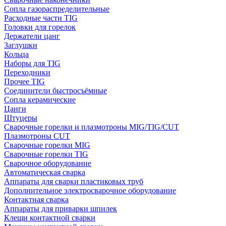
Сопла газораспределительные
Расходные части TIG
Головки для горелок
Держатели цанг
Заглушки
Кольца
Наборы для TIG
Переходники
Прочее TIG
Соединители быстросъёмные
Сопла керамические
Цанги
Штуцеры
Сварочные горелки и плазмотроны MIG/TIG/CUT
Плазмотроны CUT
Сварочные горелки MIG
Сварочные горелки TIG
Сварочное оборудование
Автоматическая сварка
Аппараты для сварки пластиковых труб
Дополнительное электросварочное оборудование
Контактная сварка
Аппараты для приварки шпилек
Клещи контактной сварки