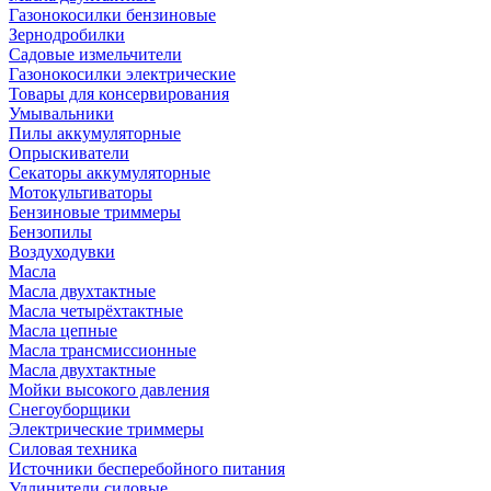
Газонокосилки бензиновые
Зернодробилки
Садовые измельчители
Газонокосилки электрические
Товары для консервирования
Умывальники
Пилы аккумуляторные
Опрыскиватели
Секаторы аккумуляторные
Мотокультиваторы
Бензиновые триммеры
Бензопилы
Воздуходувки
Масла
Масла двухтактные
Масла четырёхтактные
Масла цепные
Масла трансмиссионные
Масла двухтактные
Мойки высокого давления
Снегоуборщики
Электрические триммеры
Силовая техника
Источники бесперебойного питания
Удлинители силовые