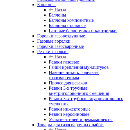
Баллоны
Назад
Баллоны
Баллоны композитные
Баллоны стальные
Газовые баллончики и картриджи
Горелки газовоздушные
Газовые горелки
Горелки газосварочные
Резаки газовые
Назад
Резаки газовые
Гайки крепления мундштуков
Наконечники к горелкам
газосварочным
Прочее для резаков
Резаки 3-х трубные
внутриголовочного смешения
Резаки 3-х трубные внутрисоплового
смешения
Резаки инжекторные
Резаки керосиновые
Узлы вентилей и ремкомплекты
Товары для газосварочных работ
Назад