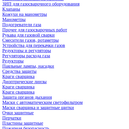
ЗИП для газосварочного оборудования
Клапаны
Кожухи на манометры
Манометры
Подогреватели газа
Прочее для газосварочных работ
Рукава для газовой сварки
Смесители газов, ротаметры
Устройства для перекачки газов
Редукторы и регуляторы
Регуляторы расхода газа
Редукторы
Паяльные лампы, насадки
Средства защиты
Краги сварщика
Диоптрические линзы
Краги сварщика
Краги сварщика
Защита органов дыхания
Маски с автоматическим светофильтром
Маски сварщика и защитные щитки
Очки защитные
Перчатки
Пластины защитные
Пожарная безопасность