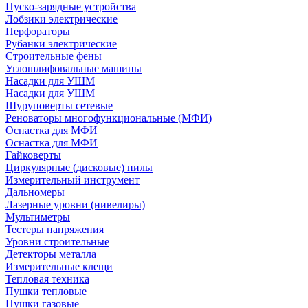
Пуско-зарядные устройства
Лобзики электрические
Перфораторы
Рубанки электрические
Строительные фены
Углошлифовальные машины
Насадки для УШМ
Насадки для УШМ
Шуруповерты сетевые
Реноваторы многофункциональные (МФИ)
Оснастка для МФИ
Оснастка для МФИ
Гайковерты
Циркулярные (дисковые) пилы
Измерительный инструмент
Дальномеры
Лазерные уровни (нивелиры)
Мультиметры
Тестеры напряжения
Уровни строительные
Детекторы металла
Измерительные клещи
Тепловая техника
Пушки тепловые
Пушки газовые