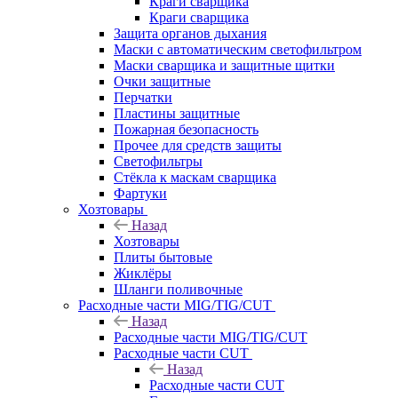
Краги сварщика
Краги сварщика
Защита органов дыхания
Маски с автоматическим светофильтром
Маски сварщика и защитные щитки
Очки защитные
Перчатки
Пластины защитные
Пожарная безопасность
Прочее для средств защиты
Светофильтры
Стёкла к маскам сварщика
Фартуки
Хозтовары
Назад
Хозтовары
Плиты бытовые
Жиклёры
Шланги поливочные
Расходные части MIG/TIG/CUT
Назад
Расходные части MIG/TIG/CUT
Расходные части CUT
Назад
Расходные части CUT