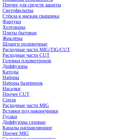
Прочее для средств защиты
Светофильтры
Стёкла к маскам сварщика
Фартуки
Хозтовары
Плиты бытовые
Жиклёры
Шланги поливочные
Расходные части MIG/TIG/CUT
Расходные части CUT
Головки плазмотронов
Диффузоры
Катоды
Наборы
Наборы балеринок
Насадки
Прочее CUT
Сопла
Расходные части MIG
Вставки под наконечники
Гусаки
Диффузоры газовые
Каналы направляющие
Прочее MIG
Сварочные наконечники