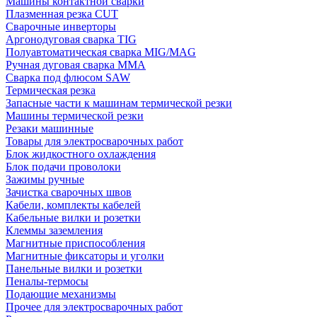
Машины контактной сварки
Плазменная резка CUT
Сварочные инверторы
Аргонодуговая сварка TIG
Полуавтоматическая сварка MIG/MAG
Ручная дуговая сварка MMA
Сварка под флюсом SAW
Термическая резка
Запасные части к машинам термической резки
Машины термической резки
Резаки машинные
Товары для электросварочных работ
Блок жидкостного охлаждения
Блок подачи проволоки
Зажимы ручные
Зачистка сварочных швов
Кабели, комплекты кабелей
Кабельные вилки и розетки
Клеммы заземления
Магнитные приспособления
Магнитные фиксаторы и уголки
Панельные вилки и розетки
Пеналы-термосы
Подающие механизмы
Прочее для электросварочных работ