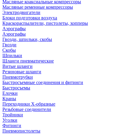
Масляные коаксиальные компрессоры
Масляные ременные компрессоры
Электродвигатели
Блоки подготовки воздуха
Краскораспылители, пистолеты, хопперы
Аэрографы
Аэрографы
Гвозди, шпильки, скобы
Гвозди
Скобы
Шпильки
Шланги пневматические
Витые шланги
Резиновые шланги
Пневмотрубки
Быстросъемные соединения и фитинги
Быстросъемы
Елочки
Краны
Переходники Х-образные
Резьбовые соединители
Тройники
Уголки
Фитинги
Пневмопистолеты