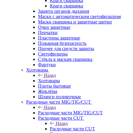
Краги сварщика
Краги сварщика
Защита органов дыхания
Маски с автоматическим светофильтром
Маски сварщика и защитные щитки
Очки защитные
Перчатки
Пластины защитные
Пожарная безопасность
Прочее для средств защиты
Светофильтры
Стёкла к маскам сварщика
Фартуки
Хозтовары
Назад
Хозтовары
Плиты бытовые
Жиклёры
Шланги поливочные
Расходные части MIG/TIG/CUT
Назад
Расходные части MIG/TIG/CUT
Расходные части CUT
Назад
Расходные части CUT