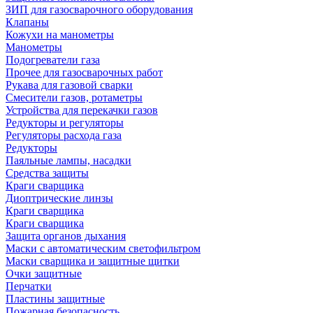
ЗИП для газосварочного оборудования
Клапаны
Кожухи на манометры
Манометры
Подогреватели газа
Прочее для газосварочных работ
Рукава для газовой сварки
Смесители газов, ротаметры
Устройства для перекачки газов
Редукторы и регуляторы
Регуляторы расхода газа
Редукторы
Паяльные лампы, насадки
Средства защиты
Краги сварщика
Диоптрические линзы
Краги сварщика
Краги сварщика
Защита органов дыхания
Маски с автоматическим светофильтром
Маски сварщика и защитные щитки
Очки защитные
Перчатки
Пластины защитные
Пожарная безопасность