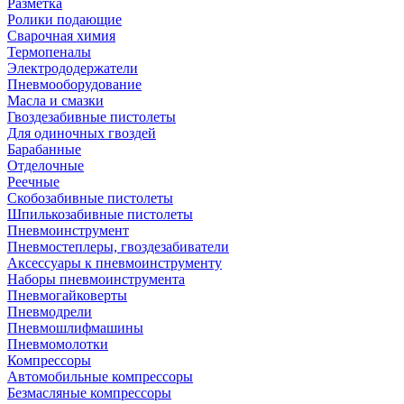
Разметка
Ролики подающие
Сварочная химия
Термопеналы
Электрододержатели
Пневмооборудование
Масла и смазки
Гвоздезабивные пистолеты
Для одиночных гвоздей
Барабанные
Отделочные
Реечные
Скобозабивные пистолеты
Шпилькозабивные пистолеты
Пневмоинструмент
Пневмостеплеры, гвоздезабиватели
Аксессуары к пневмоинструменту
Наборы пневмоинструмента
Пневмогайковерты
Пневмодрели
Пневмошлифмашины
Пневмомолотки
Компрессоры
Автомобильные компрессоры
Безмасляные компрессоры