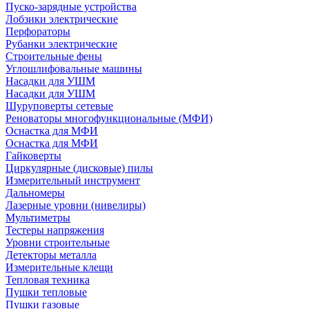
Пуско-зарядные устройства
Лобзики электрические
Перфораторы
Рубанки электрические
Строительные фены
Углошлифовальные машины
Насадки для УШМ
Насадки для УШМ
Шуруповерты сетевые
Реноваторы многофункциональные (МФИ)
Оснастка для МФИ
Оснастка для МФИ
Гайковерты
Циркулярные (дисковые) пилы
Измерительный инструмент
Дальномеры
Лазерные уровни (нивелиры)
Мультиметры
Тестеры напряжения
Уровни строительные
Детекторы металла
Измерительные клещи
Тепловая техника
Пушки тепловые
Пушки газовые