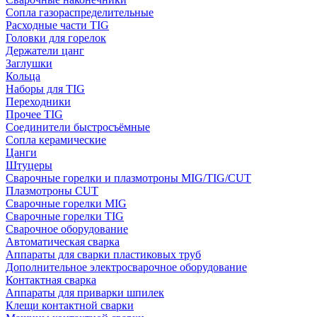
Сопла газораспределительные
Расходные части TIG
Головки для горелок
Держатели цанг
Заглушки
Кольца
Наборы для TIG
Переходники
Прочее TIG
Соединители быстросъёмные
Сопла керамические
Цанги
Штуцеры
Сварочные горелки и плазмотроны MIG/TIG/CUT
Плазмотроны CUT
Сварочные горелки MIG
Сварочные горелки TIG
Сварочное оборудование
Автоматическая сварка
Аппараты для сварки пластиковых труб
Дополнительное электросварочное оборудование
Контактная сварка
Аппараты для приварки шпилек
Клещи контактной сварки