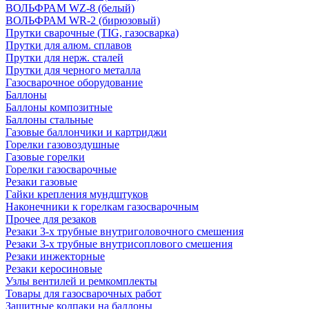
ВОЛЬФРАМ WZ-8 (белый)
ВОЛЬФРАМ WR-2 (бирюзовый)
Прутки сварочные (TIG, газосварка)
Прутки для алюм. сплавов
Прутки для нерж. сталей
Прутки для черного металла
Газосварочное оборудование
Баллоны
Баллоны композитные
Баллоны стальные
Газовые баллончики и картриджи
Горелки газовоздушные
Газовые горелки
Горелки газосварочные
Резаки газовые
Гайки крепления мундштуков
Наконечники к горелкам газосварочным
Прочее для резаков
Резаки 3-х трубные внутриголовочного смешения
Резаки 3-х трубные внутрисоплового смешения
Резаки инжекторные
Резаки керосиновые
Узлы вентилей и ремкомплекты
Товары для газосварочных работ
Защитные колпаки на баллоны