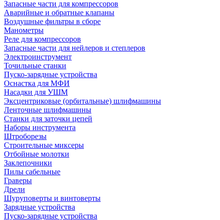
Запасные части для компрессоров
Аварийные и обратные клапаны
Воздушные фильтры в сборе
Манометры
Реле для компрессоров
Запасные части для нейлеров и степлеров
Электроинструмент
Точильные станки
Пуско-зарядные устройства
Оснастка для МФИ
Насадки для УШМ
Эксцентриковые (орбитальные) шлифмашины
Ленточные шлифмашины
Станки для заточки цепей
Наборы инструмента
Штроборезы
Строительные миксеры
Отбойные молотки
Заклепочники
Пилы сабельные
Граверы
Дрели
Шуруповерты и винтоверты
Зарядные устройства
Пуско-зарядные устройства