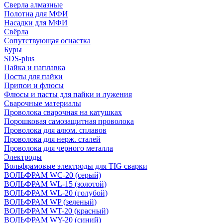
Сверла алмазные
Полотна для МФИ
Насадки для МФИ
Свёрла
Сопутствующая оснастка
Буры
SDS-plus
Пайка и наплавка
Посты для пайки
Припои и флюсы
Флюсы и пасты для пайки и лужения
Сварочные материалы
Проволока сварочная на катушках
Порошковая самозащитная проволока
Проволока для алюм. сплавов
Проволока для нерж. сталей
Проволока для черного металла
Электроды
Вольфрамовые электроды для TIG сварки
ВОЛЬФРАМ WC-20 (серый)
ВОЛЬФРАМ WL-15 (золотой)
ВОЛЬФРАМ WL-20 (голубой)
ВОЛЬФРАМ WP (зеленый)
ВОЛЬФРАМ WT-20 (красный)
ВОЛЬФРАМ WY-20 (синий)