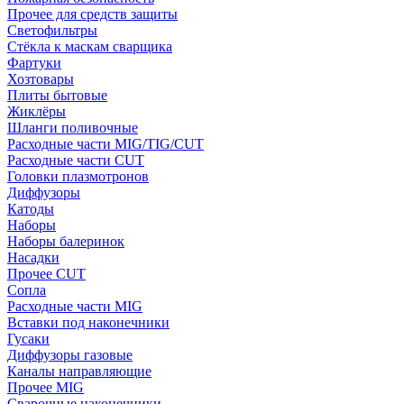
Прочее для средств защиты
Светофильтры
Стёкла к маскам сварщика
Фартуки
Хозтовары
Плиты бытовые
Жиклёры
Шланги поливочные
Расходные части MIG/TIG/CUT
Расходные части CUT
Головки плазмотронов
Диффузоры
Катоды
Наборы
Наборы балеринок
Насадки
Прочее CUT
Сопла
Расходные части MIG
Вставки под наконечники
Гусаки
Диффузоры газовые
Каналы направляющие
Прочее MIG
Сварочные наконечники