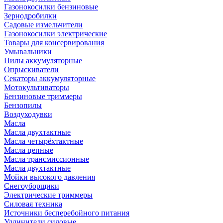
Газонокосилки бензиновые
Зернодробилки
Садовые измельчители
Газонокосилки электрические
Товары для консервирования
Умывальники
Пилы аккумуляторные
Опрыскиватели
Секаторы аккумуляторные
Мотокультиваторы
Бензиновые триммеры
Бензопилы
Воздуходувки
Масла
Масла двухтактные
Масла четырёхтактные
Масла цепные
Масла трансмиссионные
Масла двухтактные
Мойки высокого давления
Снегоуборщики
Электрические триммеры
Силовая техника
Источники бесперебойного питания
Удлинители силовые