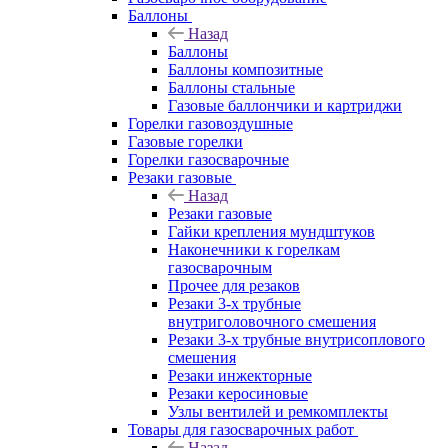
Баллоны
Назад
Баллоны
Баллоны композитные
Баллоны стальные
Газовые баллончики и картриджи
Горелки газовоздушные
Газовые горелки
Горелки газосварочные
Резаки газовые
Назад
Резаки газовые
Гайки крепления мундштуков
Наконечники к горелкам
газосварочным
Прочее для резаков
Резаки 3-х трубные
внутриголовочного смешения
Резаки 3-х трубные внутрисоплового
смешения
Резаки инжекторные
Резаки керосиновые
Узлы вентилей и ремкомплекты
Товары для газосварочных работ
Назад