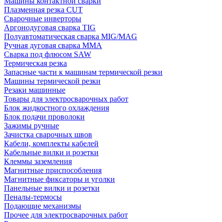
Машины контактной сварки
Плазменная резка CUT
Сварочные инверторы
Аргонодуговая сварка TIG
Полуавтоматическая сварка MIG/MAG
Ручная дуговая сварка MMA
Сварка под флюсом SAW
Термическая резка
Запасные части к машинам термической резки
Машины термической резки
Резаки машинные
Товары для электросварочных работ
Блок жидкостного охлаждения
Блок подачи проволоки
Зажимы ручные
Зачистка сварочных швов
Кабели, комплекты кабелей
Кабельные вилки и розетки
Клеммы заземления
Магнитные приспособления
Магнитные фиксаторы и уголки
Панельные вилки и розетки
Пеналы-термосы
Подающие механизмы
Прочее для электросварочных работ