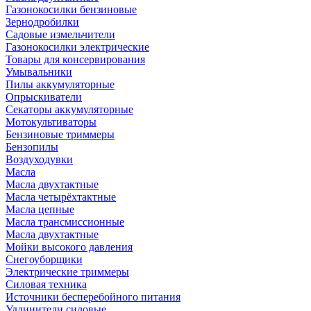
Газонокосилки бензиновые
Зернодробилки
Садовые измельчители
Газонокосилки электрические
Товары для консервирования
Умывальники
Пилы аккумуляторные
Опрыскиватели
Секаторы аккумуляторные
Мотокультиваторы
Бензиновые триммеры
Бензопилы
Воздуходувки
Масла
Масла двухтактные
Масла четырёхтактные
Масла цепные
Масла трансмиссионные
Масла двухтактные
Мойки высокого давления
Снегоуборщики
Электрические триммеры
Силовая техника
Источники бесперебойного питания
Удлинители силовые