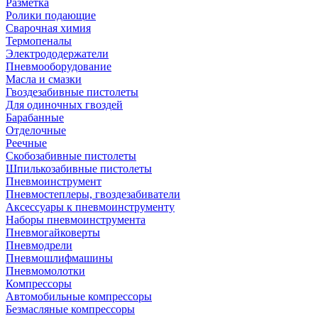
Разметка
Ролики подающие
Сварочная химия
Термопеналы
Электрододержатели
Пневмооборудование
Масла и смазки
Гвоздезабивные пистолеты
Для одиночных гвоздей
Барабанные
Отделочные
Реечные
Скобозабивные пистолеты
Шпилькозабивные пистолеты
Пневмоинструмент
Пневмостеплеры, гвоздезабиватели
Аксессуары к пневмоинструменту
Наборы пневмоинструмента
Пневмогайковерты
Пневмодрели
Пневмошлифмашины
Пневмомолотки
Компрессоры
Автомобильные компрессоры
Безмасляные компрессоры