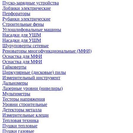
Пуско-зарядные устройства
Лобзики электрические
Перфораторы
Рубанки электрические
Строительные фены
Углошлифовальные машины
Насадки для УШМ
Насадки для УШМ
Шуруповерты сетевые
Реноваторы многофункциональные (МФИ)
Оснастка для МФИ
Оснастка для МФИ
Гайковерты
Циркулярные (дисковые) пилы
Измерительный инструмент
Дальномеры
Лазерные уровни (нивелиры)
Мультиметры
Тестеры напряжения
Уровни строительные
Детекторы металла
Измерительные клещи
Тепловая техника
Пушки тепловые
Пушки газовые