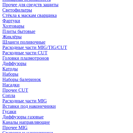
Прочее для средств защиты
Светофильтры
Стёкла к маскам сварщика
Фартуки
Хозтовары
Плиты бытовые
Жиклёры
Шланги поливочные
Расходные части MIG/TIG/CUT
Расходные части CUT
Головки плазмотронов
Диффузоры
Катоды
Наборы
Наборы балеринок
Насадки
Прочее CUT
Сопла
Расходные части MIG
Вставки под наконечники
Гусаки
Диффузоры газовые
Каналы направляющие
Прочее MIG
Сварочные наконечники