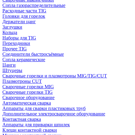
Сопла газораспределительные
Расходные части TIG
Головки для горелок
Держатели цанг
Заглушки
Кольца
Наборы для TIG
Переходники
Прочее TIG
Соединители быстросъёмные
Сопла керамические
Цанги
Штуцеры
Сварочные горелки и плазмотроны MIG/TIG/CUT
Плазмотроны CUT
Сварочные горелки MIG
Сварочные горелки TIG
Сварочное оборудование
Автоматическая сварка
Аппараты для сварки пластиковых труб
Дополнительное электросварочное оборудование
Контактная сварка
Аппараты для приварки шпилек
Клещи контактной сварки