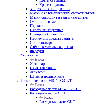
Краги сварщика
Краги сварщика
Защита органов дыхания
Маски с автоматическим светофильтром
Маски сварщика и защитные щитки
Очки защитные
Перчатки
Пластины защитные
Пожарная безопасность
Прочее для средств защиты
Светофильтры
Стёкла к маскам сварщика
Фартуки
Хозтовары
Назад
Хозтовары
Плиты бытовые
Жиклёры
Шланги поливочные
Расходные части MIG/TIG/CUT
Назад
Расходные части MIG/TIG/CUT
Расходные части CUT
Назад
Расходные части CUT