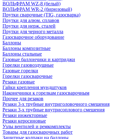
ВОЛЬФРАМ WZ-8 (белый)
ВОЛЬФРАМ WR-2 (бирюзовый)
Прутки сварочные (TIG, газосварка)
Прутки для алюм. сплавов
Прутки для нерж. сталей
Прутки для черного металла
Газосварочное оборудование
Баллоны
Баллоны композитные
Баллоны стальные
Газовые баллончики и картриджи
Горелки газовоздушные
Газовые горелки
Горелки газосварочные
Резаки газовые
Гайки крепления мундштуков
Наконечники к горелкам газосварочным
Прочее для резаков
Резаки 3-х трубные внутриголовочного смешения
Резаки 3-х трубные внутрисоплового смешения
Резаки инжекторные
Резаки керосиновые
Узлы вентилей и ремкомплекты
Товары для газосварочных работ
Защитные колпаки на баллоны