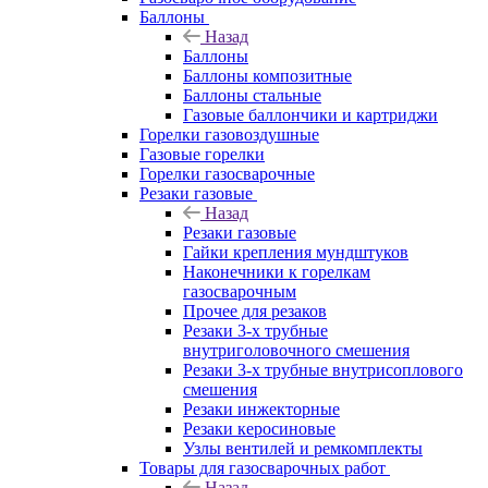
Баллоны
Назад
Баллоны
Баллоны композитные
Баллоны стальные
Газовые баллончики и картриджи
Горелки газовоздушные
Газовые горелки
Горелки газосварочные
Резаки газовые
Назад
Резаки газовые
Гайки крепления мундштуков
Наконечники к горелкам
газосварочным
Прочее для резаков
Резаки 3-х трубные
внутриголовочного смешения
Резаки 3-х трубные внутрисоплового
смешения
Резаки инжекторные
Резаки керосиновые
Узлы вентилей и ремкомплекты
Товары для газосварочных работ
Назад