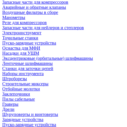
Запасные части для компрессоров
Аварийные и обратные клапаны
Воздушные фильтры в сборе
Манометры
Реле для компрессоров
Запасные части для нейлеров и степлеров
Электроинструмент
Точильные станки
Пуско-зарядные устройства
Оснастка для МФИ
Насадки для УШМ
Эксцентриковые (орбитальные) шлифмашины
Ленточные шлифмашины
Станки для заточки цепей
Наборы инструмента
Штроборезы
Строительные миксеры
Отбойные молотки
Заклепочники
Пилы сабельные
Граверы
Дрели
Шуруповерты и винтоверты
Зарядные устройства
Пуско-зарядные устройства