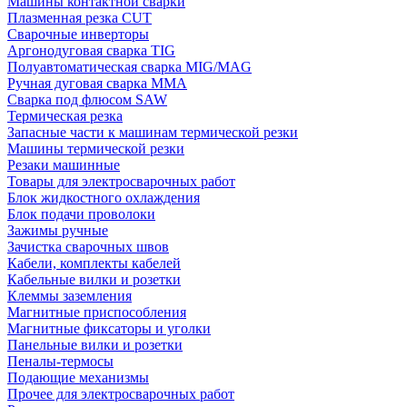
Машины контактной сварки
Плазменная резка CUT
Сварочные инверторы
Аргонодуговая сварка TIG
Полуавтоматическая сварка MIG/MAG
Ручная дуговая сварка MMA
Сварка под флюсом SAW
Термическая резка
Запасные части к машинам термической резки
Машины термической резки
Резаки машинные
Товары для электросварочных работ
Блок жидкостного охлаждения
Блок подачи проволоки
Зажимы ручные
Зачистка сварочных швов
Кабели, комплекты кабелей
Кабельные вилки и розетки
Клеммы заземления
Магнитные приспособления
Магнитные фиксаторы и уголки
Панельные вилки и розетки
Пеналы-термосы
Подающие механизмы
Прочее для электросварочных работ