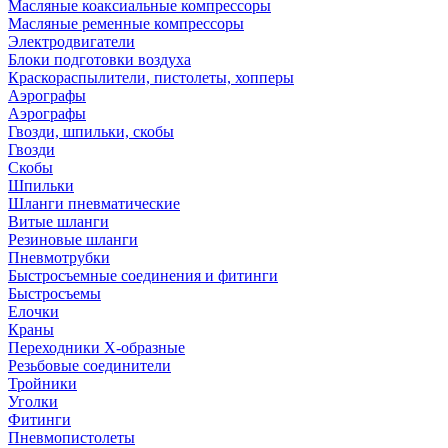
Масляные коаксиальные компрессоры
Масляные ременные компрессоры
Электродвигатели
Блоки подготовки воздуха
Краскораспылители, пистолеты, хопперы
Аэрографы
Аэрографы
Гвозди, шпильки, скобы
Гвозди
Скобы
Шпильки
Шланги пневматические
Витые шланги
Резиновые шланги
Пневмотрубки
Быстросъемные соединения и фитинги
Быстросъемы
Елочки
Краны
Переходники Х-образные
Резьбовые соединители
Тройники
Уголки
Фитинги
Пневмопистолеты