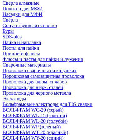
Сверла алмазные
Полотна для МФИ
Насадки для МФИ
Свёрла
Сопутствующая оснастка
Буры
SDS-plus
Пайка и наплавка
Посты для пайки
Припои и флюсы
Флюсы и пасты для пайки и лужения
Сварочные материалы
Проволока сварочная на катушках
Порошковая самозащитная проволока
Проволока для алюм. сплавов
Проволока для нерж. сталей
Проволока для черного металла
Электроды
Вольфрамовые электроды для TIG сварки
ВОЛЬФРАМ WC-20 (серый)
ВОЛЬФРАМ WL-15 (золотой)
ВОЛЬФРАМ WL-20 (голубой)
ВОЛЬФРАМ WP (зеленый)
ВОЛЬФРАМ WT-20 (красный)
ВОЛЬФРАМ WY-20 (синий)