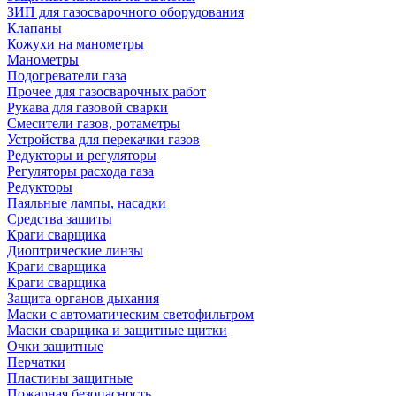
ЗИП для газосварочного оборудования
Клапаны
Кожухи на манометры
Манометры
Подогреватели газа
Прочее для газосварочных работ
Рукава для газовой сварки
Смесители газов, ротаметры
Устройства для перекачки газов
Редукторы и регуляторы
Регуляторы расхода газа
Редукторы
Паяльные лампы, насадки
Средства защиты
Краги сварщика
Диоптрические линзы
Краги сварщика
Краги сварщика
Защита органов дыхания
Маски с автоматическим светофильтром
Маски сварщика и защитные щитки
Очки защитные
Перчатки
Пластины защитные
Пожарная безопасность