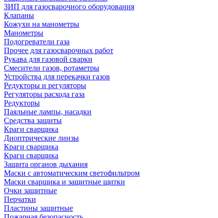
ЗИП для газосварочного оборудования
Клапаны
Кожухи на манометры
Манометры
Подогреватели газа
Прочее для газосварочных работ
Рукава для газовой сварки
Смесители газов, ротаметры
Устройства для перекачки газов
Редукторы и регуляторы
Регуляторы расхода газа
Редукторы
Паяльные лампы, насадки
Средства защиты
Краги сварщика
Диоптрические линзы
Краги сварщика
Краги сварщика
Защита органов дыхания
Маски с автоматическим светофильтром
Маски сварщика и защитные щитки
Очки защитные
Перчатки
Пластины защитные
Пожарная безопасность