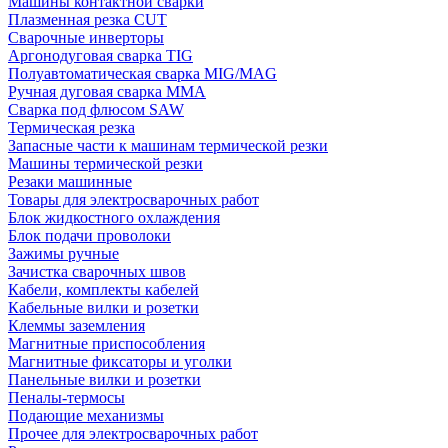
Машины контактной сварки
Плазменная резка CUT
Сварочные инверторы
Аргонодуговая сварка TIG
Полуавтоматическая сварка MIG/MAG
Ручная дуговая сварка MMA
Сварка под флюсом SAW
Термическая резка
Запасные части к машинам термической резки
Машины термической резки
Резаки машинные
Товары для электросварочных работ
Блок жидкостного охлаждения
Блок подачи проволоки
Зажимы ручные
Зачистка сварочных швов
Кабели, комплекты кабелей
Кабельные вилки и розетки
Клеммы заземления
Магнитные приспособления
Магнитные фиксаторы и уголки
Панельные вилки и розетки
Пеналы-термосы
Подающие механизмы
Прочее для электросварочных работ