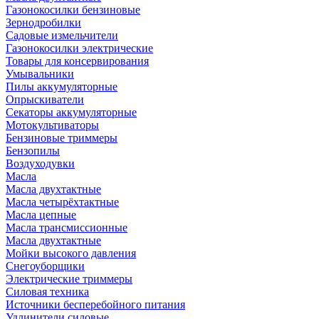
Газонокосилки бензиновые
Зернодробилки
Садовые измельчители
Газонокосилки электрические
Товары для консервирования
Умывальники
Пилы аккумуляторные
Опрыскиватели
Секаторы аккумуляторные
Мотокультиваторы
Бензиновые триммеры
Бензопилы
Воздуходувки
Масла
Масла двухтактные
Масла четырёхтактные
Масла цепные
Масла трансмиссионные
Масла двухтактные
Мойки высокого давления
Снегоуборщики
Электрические триммеры
Силовая техника
Источники бесперебойного питания
Удлинители силовые