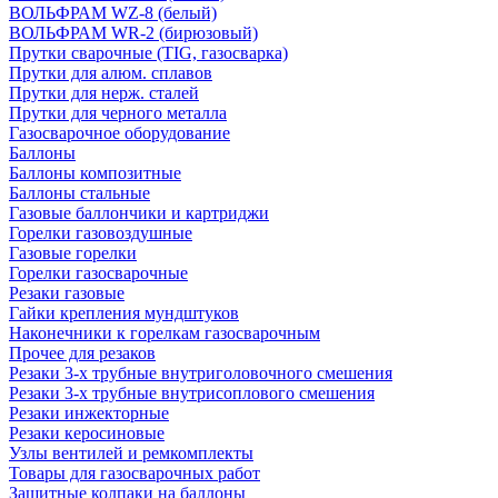
ВОЛЬФРАМ WZ-8 (белый)
ВОЛЬФРАМ WR-2 (бирюзовый)
Прутки сварочные (TIG, газосварка)
Прутки для алюм. сплавов
Прутки для нерж. сталей
Прутки для черного металла
Газосварочное оборудование
Баллоны
Баллоны композитные
Баллоны стальные
Газовые баллончики и картриджи
Горелки газовоздушные
Газовые горелки
Горелки газосварочные
Резаки газовые
Гайки крепления мундштуков
Наконечники к горелкам газосварочным
Прочее для резаков
Резаки 3-х трубные внутриголовочного смешения
Резаки 3-х трубные внутрисоплового смешения
Резаки инжекторные
Резаки керосиновые
Узлы вентилей и ремкомплекты
Товары для газосварочных работ
Защитные колпаки на баллоны