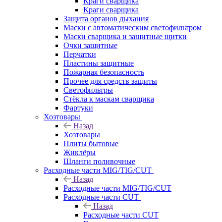
Краги сварщика
Краги сварщика
Защита органов дыхания
Маски с автоматическим светофильтром
Маски сварщика и защитные щитки
Очки защитные
Перчатки
Пластины защитные
Пожарная безопасность
Прочее для средств защиты
Светофильтры
Стёкла к маскам сварщика
Фартуки
Хозтовары
Назад
Хозтовары
Плиты бытовые
Жиклёры
Шланги поливочные
Расходные части MIG/TIG/CUT
Назад
Расходные части MIG/TIG/CUT
Расходные части CUT
Назад
Расходные части CUT