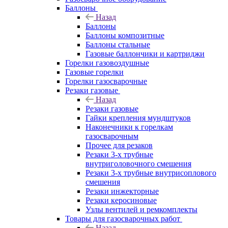
Баллоны
Назад
Баллоны
Баллоны композитные
Баллоны стальные
Газовые баллончики и картриджи
Горелки газовоздушные
Газовые горелки
Горелки газосварочные
Резаки газовые
Назад
Резаки газовые
Гайки крепления мундштуков
Наконечники к горелкам
газосварочным
Прочее для резаков
Резаки 3-х трубные
внутриголовочного смешения
Резаки 3-х трубные внутрисоплового
смешения
Резаки инжекторные
Резаки керосиновые
Узлы вентилей и ремкомплекты
Товары для газосварочных работ
Назад