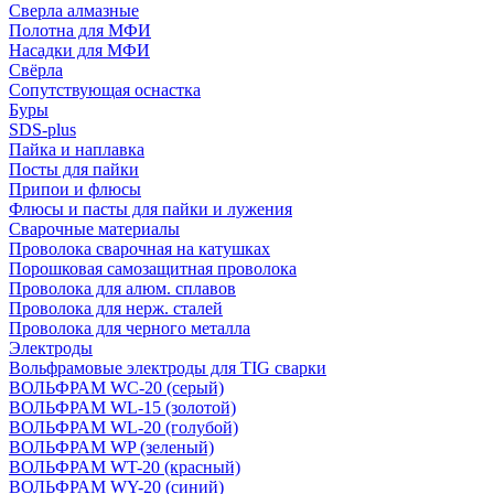
Сверла алмазные
Полотна для МФИ
Насадки для МФИ
Свёрла
Сопутствующая оснастка
Буры
SDS-plus
Пайка и наплавка
Посты для пайки
Припои и флюсы
Флюсы и пасты для пайки и лужения
Сварочные материалы
Проволока сварочная на катушках
Порошковая самозащитная проволока
Проволока для алюм. сплавов
Проволока для нерж. сталей
Проволока для черного металла
Электроды
Вольфрамовые электроды для TIG сварки
ВОЛЬФРАМ WC-20 (серый)
ВОЛЬФРАМ WL-15 (золотой)
ВОЛЬФРАМ WL-20 (голубой)
ВОЛЬФРАМ WP (зеленый)
ВОЛЬФРАМ WT-20 (красный)
ВОЛЬФРАМ WY-20 (синий)