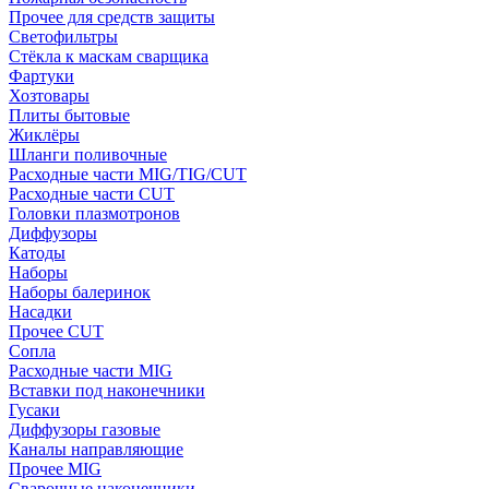
Прочее для средств защиты
Светофильтры
Стёкла к маскам сварщика
Фартуки
Хозтовары
Плиты бытовые
Жиклёры
Шланги поливочные
Расходные части MIG/TIG/CUT
Расходные части CUT
Головки плазмотронов
Диффузоры
Катоды
Наборы
Наборы балеринок
Насадки
Прочее CUT
Сопла
Расходные части MIG
Вставки под наконечники
Гусаки
Диффузоры газовые
Каналы направляющие
Прочее MIG
Сварочные наконечники