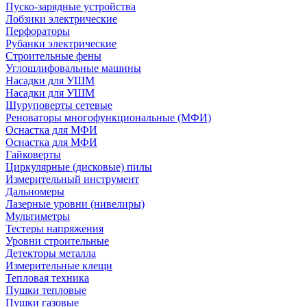
Пуско-зарядные устройства
Лобзики электрические
Перфораторы
Рубанки электрические
Строительные фены
Углошлифовальные машины
Насадки для УШМ
Насадки для УШМ
Шуруповерты сетевые
Реноваторы многофункциональные (МФИ)
Оснастка для МФИ
Оснастка для МФИ
Гайковерты
Циркулярные (дисковые) пилы
Измерительный инструмент
Дальномеры
Лазерные уровни (нивелиры)
Мультиметры
Тестеры напряжения
Уровни строительные
Детекторы металла
Измерительные клещи
Тепловая техника
Пушки тепловые
Пушки газовые