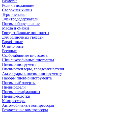
Разметка
Ролики подающие
Сварочная химия
Термопеналы
Электрододержатели
Пневмооборудование
Масла и смазки
Гвоздезабивные пистолеты
Для одиночных гвоздей
Барабанные
Отделочные
Реечные
Скобозабивные пистолеты
Шпилькозабивные пистолеты
Пневмоинструмент
Пневмостеплеры, гвоздезабиватели
Аксессуары к пневмоинструменту
Наборы пневмоинструмента
Пневмогайковерты
Пневмодрели
Пневмошлифмашины
Пневмомолотки
Компрессоры
Автомобильные компрессоры
Безмасляные компрессоры