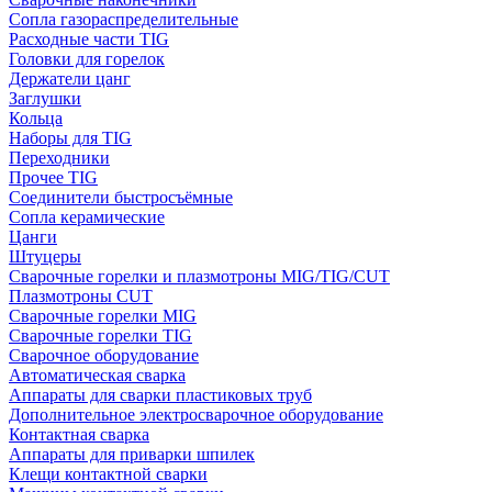
Сопла газораспределительные
Расходные части TIG
Головки для горелок
Держатели цанг
Заглушки
Кольца
Наборы для TIG
Переходники
Прочее TIG
Соединители быстросъёмные
Сопла керамические
Цанги
Штуцеры
Сварочные горелки и плазмотроны MIG/TIG/CUT
Плазмотроны CUT
Сварочные горелки MIG
Сварочные горелки TIG
Сварочное оборудование
Автоматическая сварка
Аппараты для сварки пластиковых труб
Дополнительное электросварочное оборудование
Контактная сварка
Аппараты для приварки шпилек
Клещи контактной сварки