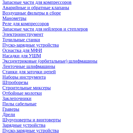
Запасные части для компрессоров
Аварийные и обратные клапаны
Воздушные фильтры в сборе
Манометры
Реле для компрессоров
Запасные части для нейлеров и степлеров
Электроинструмент
Точильные станки
Пуско-зарядные устройства
Оснастка для МФИ
Насадки для УШМ
Эксцентриковые (орбитальные) шлифмашины
Ленточные шлифмашины
Станки для заточки цепей
Наборы инструмента
Штроборезы
Строительные миксеры
Отбойные молотки
Заклепочники
Пилы сабельные
Граверы
Дрели
Шуруповерты и винтоверты
Зарядные устройства
Пуско-зарядные устройства