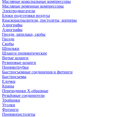
Масляные коаксиальные компрессоры
Масляные ременные компрессоры
Электродвигатели
Блоки подготовки воздуха
Краскораспылители, пистолеты, хопперы
Аэрографы
Аэрографы
Гвозди, шпильки, скобы
Гвозди
Скобы
Шпильки
Шланги пневматические
Витые шланги
Резиновые шланги
Пневмотрубки
Быстросъемные соединения и фитинги
Быстросъемы
Елочки
Краны
Переходники Х-образные
Резьбовые соединители
Тройники
Уголки
Фитинги
Пневмопистолеты