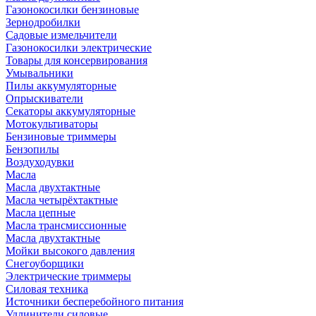
Газонокосилки бензиновые
Зернодробилки
Садовые измельчители
Газонокосилки электрические
Товары для консервирования
Умывальники
Пилы аккумуляторные
Опрыскиватели
Секаторы аккумуляторные
Мотокультиваторы
Бензиновые триммеры
Бензопилы
Воздуходувки
Масла
Масла двухтактные
Масла четырёхтактные
Масла цепные
Масла трансмиссионные
Масла двухтактные
Мойки высокого давления
Снегоуборщики
Электрические триммеры
Силовая техника
Источники бесперебойного питания
Удлинители силовые