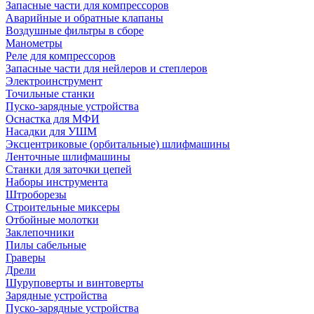
Запасные части для компрессоров
Аварийные и обратные клапаны
Воздушные фильтры в сборе
Манометры
Реле для компрессоров
Запасные части для нейлеров и степлеров
Электроинструмент
Точильные станки
Пуско-зарядные устройства
Оснастка для МФИ
Насадки для УШМ
Эксцентриковые (орбитальные) шлифмашины
Ленточные шлифмашины
Станки для заточки цепей
Наборы инструмента
Штроборезы
Строительные миксеры
Отбойные молотки
Заклепочники
Пилы сабельные
Граверы
Дрели
Шуруповерты и винтоверты
Зарядные устройства
Пуско-зарядные устройства