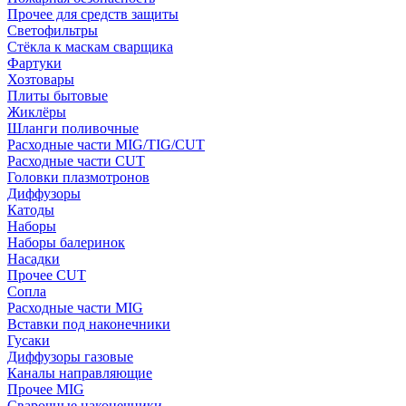
Прочее для средств защиты
Светофильтры
Стёкла к маскам сварщика
Фартуки
Хозтовары
Плиты бытовые
Жиклёры
Шланги поливочные
Расходные части MIG/TIG/CUT
Расходные части CUT
Головки плазмотронов
Диффузоры
Катоды
Наборы
Наборы балеринок
Насадки
Прочее CUT
Сопла
Расходные части MIG
Вставки под наконечники
Гусаки
Диффузоры газовые
Каналы направляющие
Прочее MIG
Сварочные наконечники