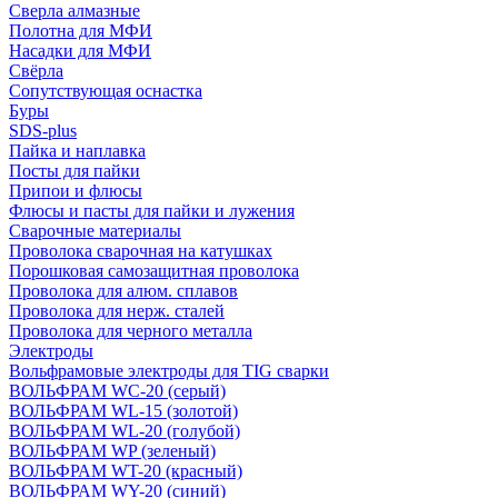
Сверла алмазные
Полотна для МФИ
Насадки для МФИ
Свёрла
Сопутствующая оснастка
Буры
SDS-plus
Пайка и наплавка
Посты для пайки
Припои и флюсы
Флюсы и пасты для пайки и лужения
Сварочные материалы
Проволока сварочная на катушках
Порошковая самозащитная проволока
Проволока для алюм. сплавов
Проволока для нерж. сталей
Проволока для черного металла
Электроды
Вольфрамовые электроды для TIG сварки
ВОЛЬФРАМ WC-20 (серый)
ВОЛЬФРАМ WL-15 (золотой)
ВОЛЬФРАМ WL-20 (голубой)
ВОЛЬФРАМ WP (зеленый)
ВОЛЬФРАМ WT-20 (красный)
ВОЛЬФРАМ WY-20 (синий)