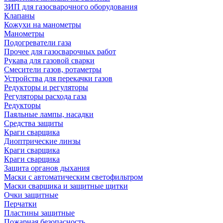
ЗИП для газосварочного оборудования
Клапаны
Кожухи на манометры
Манометры
Подогреватели газа
Прочее для газосварочных работ
Рукава для газовой сварки
Смесители газов, ротаметры
Устройства для перекачки газов
Редукторы и регуляторы
Регуляторы расхода газа
Редукторы
Паяльные лампы, насадки
Средства защиты
Краги сварщика
Диоптрические линзы
Краги сварщика
Краги сварщика
Защита органов дыхания
Маски с автоматическим светофильтром
Маски сварщика и защитные щитки
Очки защитные
Перчатки
Пластины защитные
Пожарная безопасность