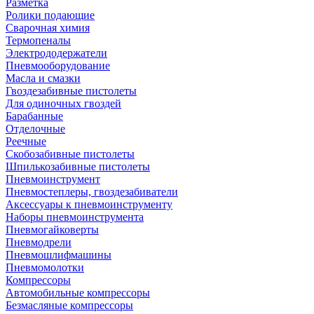
Разметка
Ролики подающие
Сварочная химия
Термопеналы
Электрододержатели
Пневмооборудование
Масла и смазки
Гвоздезабивные пистолеты
Для одиночных гвоздей
Барабанные
Отделочные
Реечные
Скобозабивные пистолеты
Шпилькозабивные пистолеты
Пневмоинструмент
Пневмостеплеры, гвоздезабиватели
Аксессуары к пневмоинструменту
Наборы пневмоинструмента
Пневмогайковерты
Пневмодрели
Пневмошлифмашины
Пневмомолотки
Компрессоры
Автомобильные компрессоры
Безмасляные компрессоры