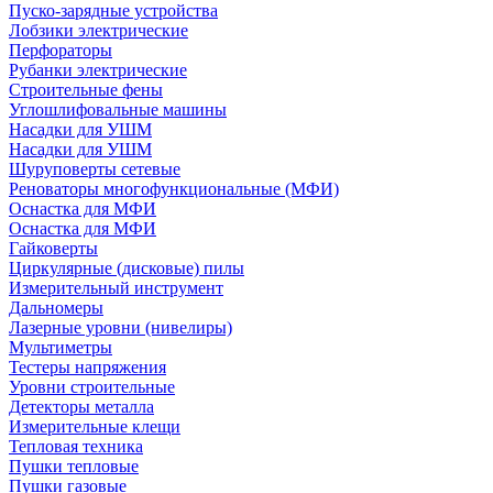
Пуско-зарядные устройства
Лобзики электрические
Перфораторы
Рубанки электрические
Строительные фены
Углошлифовальные машины
Насадки для УШМ
Насадки для УШМ
Шуруповерты сетевые
Реноваторы многофункциональные (МФИ)
Оснастка для МФИ
Оснастка для МФИ
Гайковерты
Циркулярные (дисковые) пилы
Измерительный инструмент
Дальномеры
Лазерные уровни (нивелиры)
Мультиметры
Тестеры напряжения
Уровни строительные
Детекторы металла
Измерительные клещи
Тепловая техника
Пушки тепловые
Пушки газовые