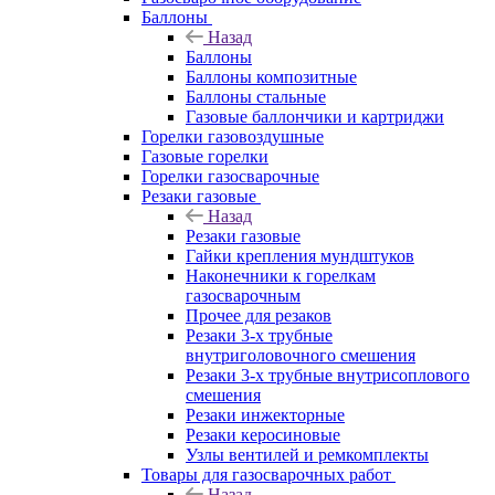
Баллоны
Назад
Баллоны
Баллоны композитные
Баллоны стальные
Газовые баллончики и картриджи
Горелки газовоздушные
Газовые горелки
Горелки газосварочные
Резаки газовые
Назад
Резаки газовые
Гайки крепления мундштуков
Наконечники к горелкам
газосварочным
Прочее для резаков
Резаки 3-х трубные
внутриголовочного смешения
Резаки 3-х трубные внутрисоплового
смешения
Резаки инжекторные
Резаки керосиновые
Узлы вентилей и ремкомплекты
Товары для газосварочных работ
Назад