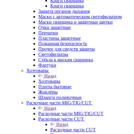
Краги сварщика
Краги сварщика
Защита органов дыхания
Маски с автоматическим светофильтром
Маски сварщика и защитные щитки
Очки защитные
Перчатки
Пластины защитные
Пожарная безопасность
Прочее для средств защиты
Светофильтры
Стёкла к маскам сварщика
Фартуки
Хозтовары
Назад
Хозтовары
Плиты бытовые
Жиклёры
Шланги поливочные
Расходные части MIG/TIG/CUT
Назад
Расходные части MIG/TIG/CUT
Расходные части CUT
Назад
Расходные части CUT