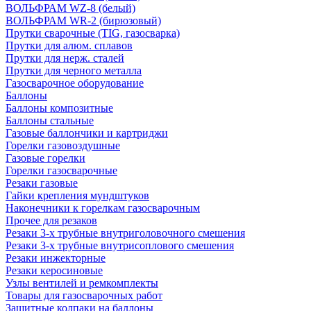
ВОЛЬФРАМ WZ-8 (белый)
ВОЛЬФРАМ WR-2 (бирюзовый)
Прутки сварочные (TIG, газосварка)
Прутки для алюм. сплавов
Прутки для нерж. сталей
Прутки для черного металла
Газосварочное оборудование
Баллоны
Баллоны композитные
Баллоны стальные
Газовые баллончики и картриджи
Горелки газовоздушные
Газовые горелки
Горелки газосварочные
Резаки газовые
Гайки крепления мундштуков
Наконечники к горелкам газосварочным
Прочее для резаков
Резаки 3-х трубные внутриголовочного смешения
Резаки 3-х трубные внутрисоплового смешения
Резаки инжекторные
Резаки керосиновые
Узлы вентилей и ремкомплекты
Товары для газосварочных работ
Защитные колпаки на баллоны