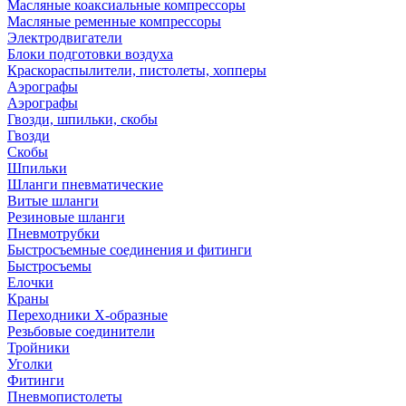
Масляные коаксиальные компрессоры
Масляные ременные компрессоры
Электродвигатели
Блоки подготовки воздуха
Краскораспылители, пистолеты, хопперы
Аэрографы
Аэрографы
Гвозди, шпильки, скобы
Гвозди
Скобы
Шпильки
Шланги пневматические
Витые шланги
Резиновые шланги
Пневмотрубки
Быстросъемные соединения и фитинги
Быстросъемы
Елочки
Краны
Переходники Х-образные
Резьбовые соединители
Тройники
Уголки
Фитинги
Пневмопистолеты