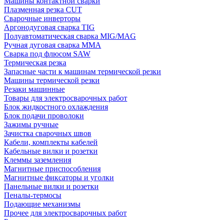
Машины контактной сварки
Плазменная резка CUT
Сварочные инверторы
Аргонодуговая сварка TIG
Полуавтоматическая сварка MIG/MAG
Ручная дуговая сварка MMA
Сварка под флюсом SAW
Термическая резка
Запасные части к машинам термической резки
Машины термической резки
Резаки машинные
Товары для электросварочных работ
Блок жидкостного охлаждения
Блок подачи проволоки
Зажимы ручные
Зачистка сварочных швов
Кабели, комплекты кабелей
Кабельные вилки и розетки
Клеммы заземления
Магнитные приспособления
Магнитные фиксаторы и уголки
Панельные вилки и розетки
Пеналы-термосы
Подающие механизмы
Прочее для электросварочных работ