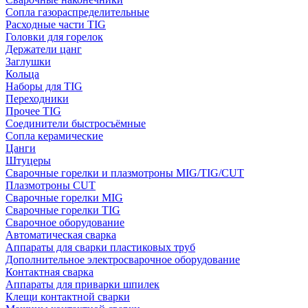
Сопла газораспределительные
Расходные части TIG
Головки для горелок
Держатели цанг
Заглушки
Кольца
Наборы для TIG
Переходники
Прочее TIG
Соединители быстросъёмные
Сопла керамические
Цанги
Штуцеры
Сварочные горелки и плазмотроны MIG/TIG/CUT
Плазмотроны CUT
Сварочные горелки MIG
Сварочные горелки TIG
Сварочное оборудование
Автоматическая сварка
Аппараты для сварки пластиковых труб
Дополнительное электросварочное оборудование
Контактная сварка
Аппараты для приварки шпилек
Клещи контактной сварки