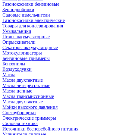
Газонокосилки бензиновые
Зернодробилки
Садовые измельчители
Газонокосилки электрические
Товары для консервирования
Умывальники
Пилы аккумуляторные
Опрыскиватели
Секаторы аккумуляторные
Мотокультиваторы
Бензиновые триммеры
Бензопилы
Воздуходувки
Масла
Масла двухтактные
Масла четырёхтактные
Масла цепные
Масла трансмиссионные
Масла двухтактные
Мойки высокого давления
Снегоуборщики
Электрические триммеры
Силовая техника
Источники бесперебойного питания
Удлинители силовые