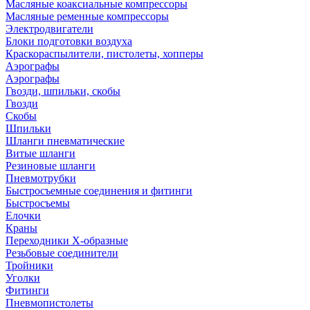
Масляные коаксиальные компрессоры
Масляные ременные компрессоры
Электродвигатели
Блоки подготовки воздуха
Краскораспылители, пистолеты, хопперы
Аэрографы
Аэрографы
Гвозди, шпильки, скобы
Гвозди
Скобы
Шпильки
Шланги пневматические
Витые шланги
Резиновые шланги
Пневмотрубки
Быстросъемные соединения и фитинги
Быстросъемы
Елочки
Краны
Переходники Х-образные
Резьбовые соединители
Тройники
Уголки
Фитинги
Пневмопистолеты