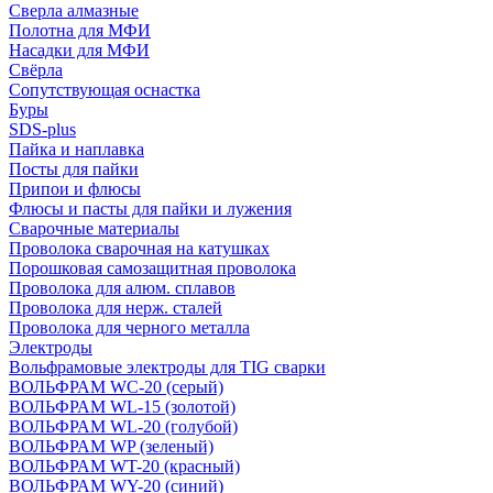
Сверла алмазные
Полотна для МФИ
Насадки для МФИ
Свёрла
Сопутствующая оснастка
Буры
SDS-plus
Пайка и наплавка
Посты для пайки
Припои и флюсы
Флюсы и пасты для пайки и лужения
Сварочные материалы
Проволока сварочная на катушках
Порошковая самозащитная проволока
Проволока для алюм. сплавов
Проволока для нерж. сталей
Проволока для черного металла
Электроды
Вольфрамовые электроды для TIG сварки
ВОЛЬФРАМ WC-20 (серый)
ВОЛЬФРАМ WL-15 (золотой)
ВОЛЬФРАМ WL-20 (голубой)
ВОЛЬФРАМ WP (зеленый)
ВОЛЬФРАМ WT-20 (красный)
ВОЛЬФРАМ WY-20 (синий)