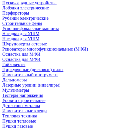
Пуско-зарядные устройства
Лобзики электрические
Перфораторы
Рубанки электрические
Строительные фены
Углошлифовальные машины
Насадки для УШМ
Насадки для УШМ
Шуруповерты сетевые
Реноваторы многофункциональные (МФИ)
Оснастка для МФИ
Оснастка для МФИ
Гайковерты
Циркулярные (дисковые) пилы
Измерительный инструмент
Дальномеры
Лазерные уровни (нивелиры)
Мультиметры
Тестеры напряжения
Уровни строительные
Детекторы металла
Измерительные клещи
Тепловая техника
Пушки тепловые
Пушки газовые