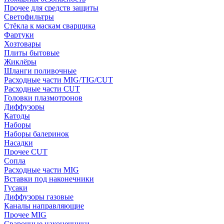
Прочее для средств защиты
Светофильтры
Стёкла к маскам сварщика
Фартуки
Хозтовары
Плиты бытовые
Жиклёры
Шланги поливочные
Расходные части MIG/TIG/CUT
Расходные части CUT
Головки плазмотронов
Диффузоры
Катоды
Наборы
Наборы балеринок
Насадки
Прочее CUT
Сопла
Расходные части MIG
Вставки под наконечники
Гусаки
Диффузоры газовые
Каналы направляющие
Прочее MIG
Сварочные наконечники