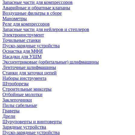
Запасные части для компрессоров
Аварийные и обратные клапаны
Воздушные фильтры в сборе
Манометры
Реле для компрессоров
Запасные части для нейлеров и степлеров
Электроинструмент
Точильные станки
Пуско-зарядные устройства
Оснастка для МФИ
Насадки для УШМ
Эксцентриковые (орбитальные) шлифмашины
Ленточные шлифмашины
Станки для заточки цепей
Наборы инструмента
Штроборезы
Строительные миксеры
Отбойные молотки
Заклепочники
Пилы сабельные
Граверы
Дрели
Шуруповерты и винтоверты
Зарядные устройства
Пуско-зарядные устройства