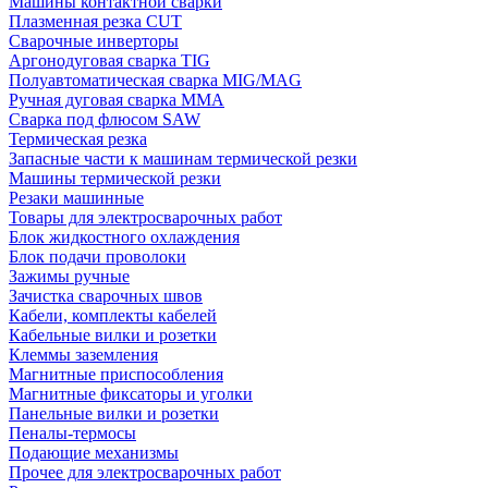
Машины контактной сварки
Плазменная резка CUT
Сварочные инверторы
Аргонодуговая сварка TIG
Полуавтоматическая сварка MIG/MAG
Ручная дуговая сварка MMA
Сварка под флюсом SAW
Термическая резка
Запасные части к машинам термической резки
Машины термической резки
Резаки машинные
Товары для электросварочных работ
Блок жидкостного охлаждения
Блок подачи проволоки
Зажимы ручные
Зачистка сварочных швов
Кабели, комплекты кабелей
Кабельные вилки и розетки
Клеммы заземления
Магнитные приспособления
Магнитные фиксаторы и уголки
Панельные вилки и розетки
Пеналы-термосы
Подающие механизмы
Прочее для электросварочных работ