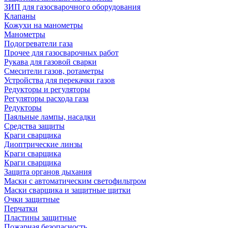
ЗИП для газосварочного оборудования
Клапаны
Кожухи на манометры
Манометры
Подогреватели газа
Прочее для газосварочных работ
Рукава для газовой сварки
Смесители газов, ротаметры
Устройства для перекачки газов
Редукторы и регуляторы
Регуляторы расхода газа
Редукторы
Паяльные лампы, насадки
Средства защиты
Краги сварщика
Диоптрические линзы
Краги сварщика
Краги сварщика
Защита органов дыхания
Маски с автоматическим светофильтром
Маски сварщика и защитные щитки
Очки защитные
Перчатки
Пластины защитные
Пожарная безопасность