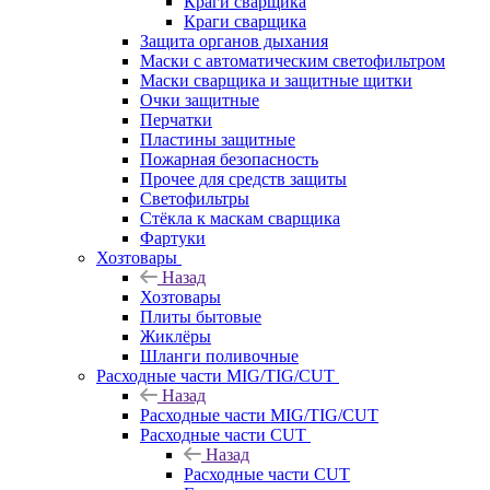
Краги сварщика
Краги сварщика
Защита органов дыхания
Маски с автоматическим светофильтром
Маски сварщика и защитные щитки
Очки защитные
Перчатки
Пластины защитные
Пожарная безопасность
Прочее для средств защиты
Светофильтры
Стёкла к маскам сварщика
Фартуки
Хозтовары
Назад
Хозтовары
Плиты бытовые
Жиклёры
Шланги поливочные
Расходные части MIG/TIG/CUT
Назад
Расходные части MIG/TIG/CUT
Расходные части CUT
Назад
Расходные части CUT