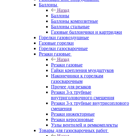
Баллоны
Назад
Баллоны
Баллоны композитные
Баллоны стальные
Газовые баллончики и картриджи
Горелки газовоздушные
Газовые горелки
Горелки газосварочные
Резаки газовые
Назад
Резаки газовые
Гайки крепления мундштуков
Наконечники к горелкам
газосварочным
Прочее для резаков
Резаки 3-х трубные
внутриголовочного смешения
Резаки 3-х трубные внутрисоплового
смешения
Резаки инжекторные
Резаки керосиновые
Узлы вентилей и ремкомплекты
Товары для газосварочных работ
Назад