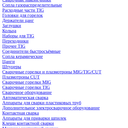
Сопла газораспределительные
Расходные части TIG
Головки для горелок
Держатели цанг
Заглушки
Кольца
Наборы для TIG
Переходники
Прочее TIG
Соединители быстросъёмные
Сопла керамические
Цанги
Штуцеры
Сварочные горелки и плазмотроны MIG/TIG/CUT
Плазмотроны CUT
Сварочные горелки MIG
Сварочные горелки TIG
Сварочное оборудование
Автоматическая сварка
Аппараты для сварки пластиковых труб
Дополнительное электросварочное оборудование
Контактная сварка
Аппараты для приварки шпилек
Клещи контактной сварки