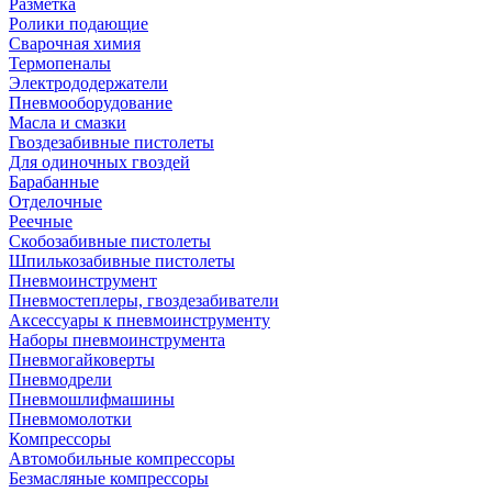
Разметка
Ролики подающие
Сварочная химия
Термопеналы
Электрододержатели
Пневмооборудование
Масла и смазки
Гвоздезабивные пистолеты
Для одиночных гвоздей
Барабанные
Отделочные
Реечные
Скобозабивные пистолеты
Шпилькозабивные пистолеты
Пневмоинструмент
Пневмостеплеры, гвоздезабиватели
Аксессуары к пневмоинструменту
Наборы пневмоинструмента
Пневмогайковерты
Пневмодрели
Пневмошлифмашины
Пневмомолотки
Компрессоры
Автомобильные компрессоры
Безмасляные компрессоры