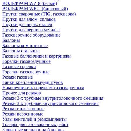
ВОЛЬФРАМ WZ-8 (белый)
ВОЛЬФРАМ WR-2 (бирюзовый)
Прутки сварочные (TIG, газосварка)
Прутки для алюм. сплавов
Прутки для нерж. сталей
Прутки для черного металла
Газосварочное оборудование
Баллоны
Баллоны композитные
Баллоны стальные
Газовые баллончики и картриджи
Горелки газовоздушные
Газовые горелки
Горелки газосварочные
Резаки газовые
Гайки крепления мундштуков
Наконечники к горелкам газосварочным
Прочее для резаков
Резаки 3-х трубные внутриголовочного смешения
Резаки 3-х трубные внутрисоплового смешения
Резаки инжекторные
Резаки керосиновые
Узлы вентилей и ремкомплекты
Товары для газосварочных работ
Защитные колпаки на баллоны