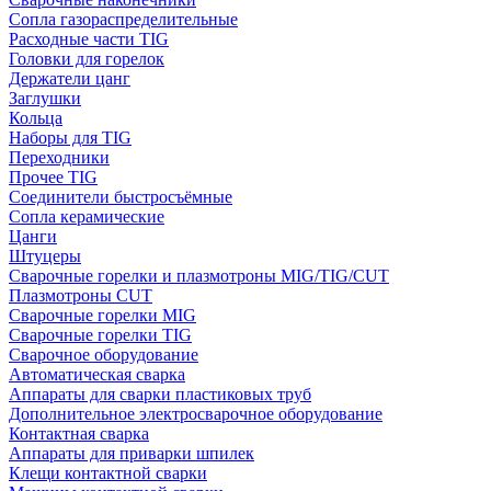
Сопла газораспределительные
Расходные части TIG
Головки для горелок
Держатели цанг
Заглушки
Кольца
Наборы для TIG
Переходники
Прочее TIG
Соединители быстросъёмные
Сопла керамические
Цанги
Штуцеры
Сварочные горелки и плазмотроны MIG/TIG/CUT
Плазмотроны CUT
Сварочные горелки MIG
Сварочные горелки TIG
Сварочное оборудование
Автоматическая сварка
Аппараты для сварки пластиковых труб
Дополнительное электросварочное оборудование
Контактная сварка
Аппараты для приварки шпилек
Клещи контактной сварки