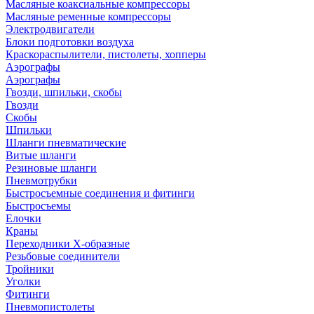
Масляные коаксиальные компрессоры
Масляные ременные компрессоры
Электродвигатели
Блоки подготовки воздуха
Краскораспылители, пистолеты, хопперы
Аэрографы
Аэрографы
Гвозди, шпильки, скобы
Гвозди
Скобы
Шпильки
Шланги пневматические
Витые шланги
Резиновые шланги
Пневмотрубки
Быстросъемные соединения и фитинги
Быстросъемы
Елочки
Краны
Переходники Х-образные
Резьбовые соединители
Тройники
Уголки
Фитинги
Пневмопистолеты