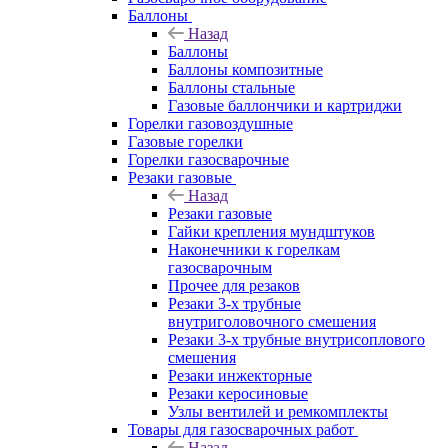
Баллоны
Назад
Баллоны
Баллоны композитные
Баллоны стальные
Газовые баллончики и картриджи
Горелки газовоздушные
Газовые горелки
Горелки газосварочные
Резаки газовые
Назад
Резаки газовые
Гайки крепления мундштуков
Наконечники к горелкам
газосварочным
Прочее для резаков
Резаки 3-х трубные
внутриголовочного смешения
Резаки 3-х трубные внутрисоплового
смешения
Резаки инжекторные
Резаки керосиновые
Узлы вентилей и ремкомплекты
Товары для газосварочных работ
Назад