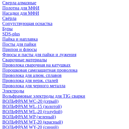
Сверла алмазные
Полотна для МФИ
Насадки для МФИ
Свёрла
Сопутствующая оснастка
Буры
SDS-plus
Пайка и наплавка
Посты для пайки
Припои и флюсы
Флюсы и пасты для пайки и лужения
Сварочные материалы
Проволока сварочная на катушках
Порошковая самозащитная проволока
Проволока для алюм. сплавов
Проволока для нерж. сталей
Проволока для черного металла
Электроды
Вольфрамовые электроды для TIG сварки
ВОЛЬФРАМ WC-20 (серый)
ВОЛЬФРАМ WL-15 (золотой)
ВОЛЬФРАМ WL-20 (голубой)
ВОЛЬФРАМ WP (зеленый)
ВОЛЬФРАМ WT-20 (красный)
ВОЛЬФРАМ WY-20 (синий)