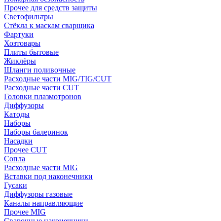
Прочее для средств защиты
Светофильтры
Стёкла к маскам сварщика
Фартуки
Хозтовары
Плиты бытовые
Жиклёры
Шланги поливочные
Расходные части MIG/TIG/CUT
Расходные части CUT
Головки плазмотронов
Диффузоры
Катоды
Наборы
Наборы балеринок
Насадки
Прочее CUT
Сопла
Расходные части MIG
Вставки под наконечники
Гусаки
Диффузоры газовые
Каналы направляющие
Прочее MIG
Сварочные наконечники