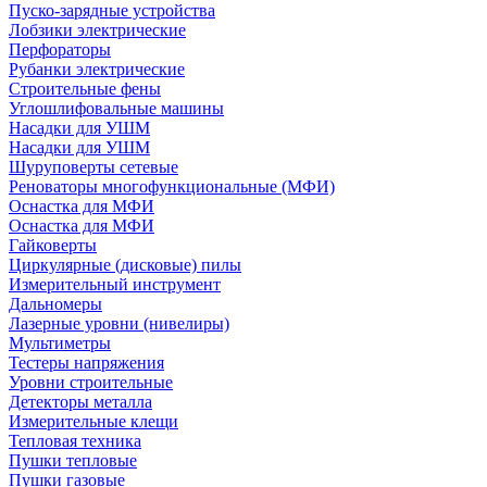
Пуско-зарядные устройства
Лобзики электрические
Перфораторы
Рубанки электрические
Строительные фены
Углошлифовальные машины
Насадки для УШМ
Насадки для УШМ
Шуруповерты сетевые
Реноваторы многофункциональные (МФИ)
Оснастка для МФИ
Оснастка для МФИ
Гайковерты
Циркулярные (дисковые) пилы
Измерительный инструмент
Дальномеры
Лазерные уровни (нивелиры)
Мультиметры
Тестеры напряжения
Уровни строительные
Детекторы металла
Измерительные клещи
Тепловая техника
Пушки тепловые
Пушки газовые