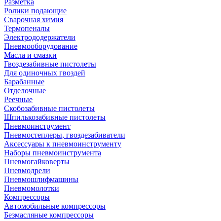
Разметка
Ролики подающие
Сварочная химия
Термопеналы
Электрододержатели
Пневмооборудование
Масла и смазки
Гвоздезабивные пистолеты
Для одиночных гвоздей
Барабанные
Отделочные
Реечные
Скобозабивные пистолеты
Шпилькозабивные пистолеты
Пневмоинструмент
Пневмостеплеры, гвоздезабиватели
Аксессуары к пневмоинструменту
Наборы пневмоинструмента
Пневмогайковерты
Пневмодрели
Пневмошлифмашины
Пневмомолотки
Компрессоры
Автомобильные компрессоры
Безмасляные компрессоры