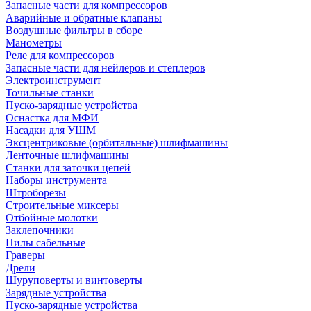
Запасные части для компрессоров
Аварийные и обратные клапаны
Воздушные фильтры в сборе
Манометры
Реле для компрессоров
Запасные части для нейлеров и степлеров
Электроинструмент
Точильные станки
Пуско-зарядные устройства
Оснастка для МФИ
Насадки для УШМ
Эксцентриковые (орбитальные) шлифмашины
Ленточные шлифмашины
Станки для заточки цепей
Наборы инструмента
Штроборезы
Строительные миксеры
Отбойные молотки
Заклепочники
Пилы сабельные
Граверы
Дрели
Шуруповерты и винтоверты
Зарядные устройства
Пуско-зарядные устройства