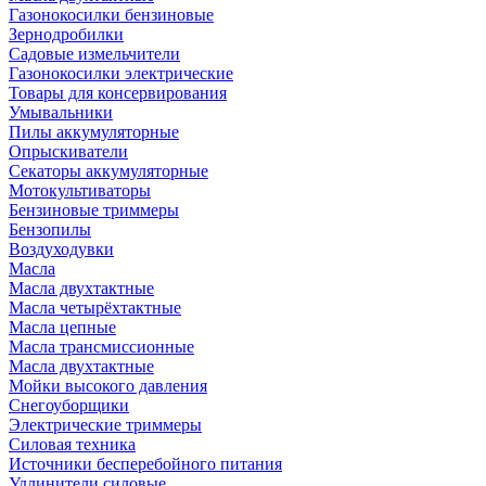
Газонокосилки бензиновые
Зернодробилки
Садовые измельчители
Газонокосилки электрические
Товары для консервирования
Умывальники
Пилы аккумуляторные
Опрыскиватели
Секаторы аккумуляторные
Мотокультиваторы
Бензиновые триммеры
Бензопилы
Воздуходувки
Масла
Масла двухтактные
Масла четырёхтактные
Масла цепные
Масла трансмиссионные
Масла двухтактные
Мойки высокого давления
Снегоуборщики
Электрические триммеры
Силовая техника
Источники бесперебойного питания
Удлинители силовые