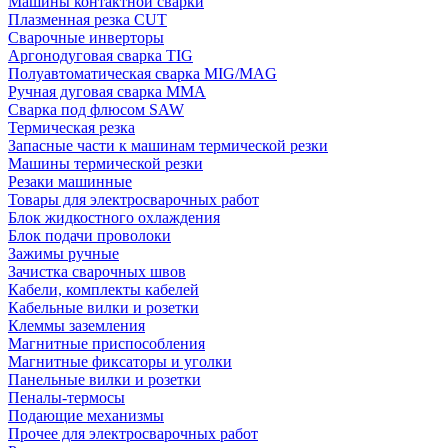
Машины контактной сварки
Плазменная резка CUT
Сварочные инверторы
Аргонодуговая сварка TIG
Полуавтоматическая сварка MIG/MAG
Ручная дуговая сварка MMA
Сварка под флюсом SAW
Термическая резка
Запасные части к машинам термической резки
Машины термической резки
Резаки машинные
Товары для электросварочных работ
Блок жидкостного охлаждения
Блок подачи проволоки
Зажимы ручные
Зачистка сварочных швов
Кабели, комплекты кабелей
Кабельные вилки и розетки
Клеммы заземления
Магнитные приспособления
Магнитные фиксаторы и уголки
Панельные вилки и розетки
Пеналы-термосы
Подающие механизмы
Прочее для электросварочных работ