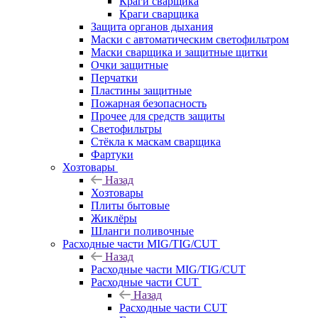
Краги сварщика
Краги сварщика
Защита органов дыхания
Маски с автоматическим светофильтром
Маски сварщика и защитные щитки
Очки защитные
Перчатки
Пластины защитные
Пожарная безопасность
Прочее для средств защиты
Светофильтры
Стёкла к маскам сварщика
Фартуки
Хозтовары
Назад
Хозтовары
Плиты бытовые
Жиклёры
Шланги поливочные
Расходные части MIG/TIG/CUT
Назад
Расходные части MIG/TIG/CUT
Расходные части CUT
Назад
Расходные части CUT