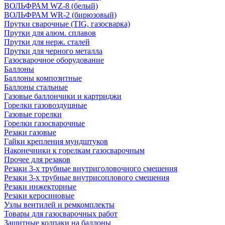
ВОЛЬФРАМ WZ-8 (белый)
ВОЛЬФРАМ WR-2 (бирюзовый)
Прутки сварочные (TIG, газосварка)
Прутки для алюм. сплавов
Прутки для нерж. сталей
Прутки для черного металла
Газосварочное оборудование
Баллоны
Баллоны композитные
Баллоны стальные
Газовые баллончики и картриджи
Горелки газовоздушные
Газовые горелки
Горелки газосварочные
Резаки газовые
Гайки крепления мундштуков
Наконечники к горелкам газосварочным
Прочее для резаков
Резаки 3-х трубные внутриголовочного смешения
Резаки 3-х трубные внутрисоплового смешения
Резаки инжекторные
Резаки керосиновые
Узлы вентилей и ремкомплекты
Товары для газосварочных работ
Защитные колпаки на баллоны