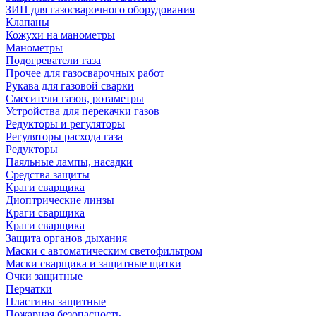
ЗИП для газосварочного оборудования
Клапаны
Кожухи на манометры
Манометры
Подогреватели газа
Прочее для газосварочных работ
Рукава для газовой сварки
Смесители газов, ротаметры
Устройства для перекачки газов
Редукторы и регуляторы
Регуляторы расхода газа
Редукторы
Паяльные лампы, насадки
Средства защиты
Краги сварщика
Диоптрические линзы
Краги сварщика
Краги сварщика
Защита органов дыхания
Маски с автоматическим светофильтром
Маски сварщика и защитные щитки
Очки защитные
Перчатки
Пластины защитные
Пожарная безопасность