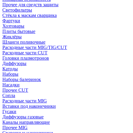
Прочее для средств защиты
Светофильтры
Стёкла к маскам сварщика
Фартуки
Хозтовары
Плиты бытовые
Жиклёры
Шланги поливочные
Расходные части MIG/TIG/CUT
Расходные части CUT
Головки плазмотронов
Диффузоры
Катоды
Наборы
Наборы балеринок
Насадки
Прочее CUT
Сопла
Расходные части MIG
Вставки под наконечники
Гусаки
Диффузоры газовые
Каналы направляющие
Прочее MIG
Сварочные наконечники