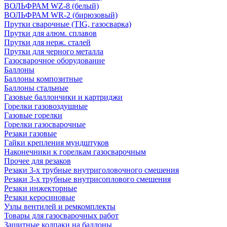
ВОЛЬФРАМ WZ-8 (белый)
ВОЛЬФРАМ WR-2 (бирюзовый)
Прутки сварочные (TIG, газосварка)
Прутки для алюм. сплавов
Прутки для нерж. сталей
Прутки для черного металла
Газосварочное оборудование
Баллоны
Баллоны композитные
Баллоны стальные
Газовые баллончики и картриджи
Горелки газовоздушные
Газовые горелки
Горелки газосварочные
Резаки газовые
Гайки крепления мундштуков
Наконечники к горелкам газосварочным
Прочее для резаков
Резаки 3-х трубные внутриголовочного смешения
Резаки 3-х трубные внутрисоплового смешения
Резаки инжекторные
Резаки керосиновые
Узлы вентилей и ремкомплекты
Товары для газосварочных работ
Защитные колпаки на баллоны