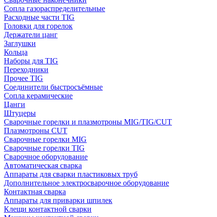
Сопла газораспределительные
Расходные части TIG
Головки для горелок
Держатели цанг
Заглушки
Кольца
Наборы для TIG
Переходники
Прочее TIG
Соединители быстросъёмные
Сопла керамические
Цанги
Штуцеры
Сварочные горелки и плазмотроны MIG/TIG/CUT
Плазмотроны CUT
Сварочные горелки MIG
Сварочные горелки TIG
Сварочное оборудование
Автоматическая сварка
Аппараты для сварки пластиковых труб
Дополнительное электросварочное оборудование
Контактная сварка
Аппараты для приварки шпилек
Клещи контактной сварки