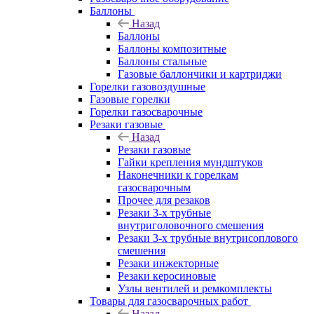
Баллоны
Назад
Баллоны
Баллоны композитные
Баллоны стальные
Газовые баллончики и картриджи
Горелки газовоздушные
Газовые горелки
Горелки газосварочные
Резаки газовые
Назад
Резаки газовые
Гайки крепления мундштуков
Наконечники к горелкам
газосварочным
Прочее для резаков
Резаки 3-х трубные
внутриголовочного смешения
Резаки 3-х трубные внутрисоплового
смешения
Резаки инжекторные
Резаки керосиновые
Узлы вентилей и ремкомплекты
Товары для газосварочных работ
Назад