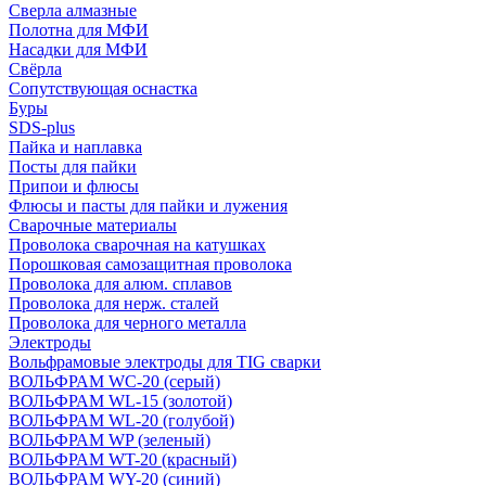
Сверла алмазные
Полотна для МФИ
Насадки для МФИ
Свёрла
Сопутствующая оснастка
Буры
SDS-plus
Пайка и наплавка
Посты для пайки
Припои и флюсы
Флюсы и пасты для пайки и лужения
Сварочные материалы
Проволока сварочная на катушках
Порошковая самозащитная проволока
Проволока для алюм. сплавов
Проволока для нерж. сталей
Проволока для черного металла
Электроды
Вольфрамовые электроды для TIG сварки
ВОЛЬФРАМ WC-20 (серый)
ВОЛЬФРАМ WL-15 (золотой)
ВОЛЬФРАМ WL-20 (голубой)
ВОЛЬФРАМ WP (зеленый)
ВОЛЬФРАМ WT-20 (красный)
ВОЛЬФРАМ WY-20 (синий)