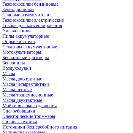
Газонокосилки бензиновые
Зернодробилки
Садовые измельчители
Газонокосилки электрические
Товары для консервирования
Умывальники
Пилы аккумуляторные
Опрыскиватели
Секаторы аккумуляторные
Мотокультиваторы
Бензиновые триммеры
Бензопилы
Воздуходувки
Масла
Масла двухтактные
Масла четырёхтактные
Масла цепные
Масла трансмиссионные
Масла двухтактные
Мойки высокого давления
Снегоуборщики
Электрические триммеры
Силовая техника
Источники бесперебойного питания
Удлинители силовые