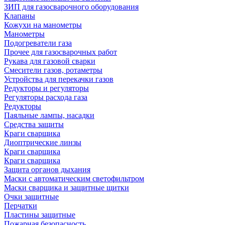
ЗИП для газосварочного оборудования
Клапаны
Кожухи на манометры
Манометры
Подогреватели газа
Прочее для газосварочных работ
Рукава для газовой сварки
Смесители газов, ротаметры
Устройства для перекачки газов
Редукторы и регуляторы
Регуляторы расхода газа
Редукторы
Паяльные лампы, насадки
Средства защиты
Краги сварщика
Диоптрические линзы
Краги сварщика
Краги сварщика
Защита органов дыхания
Маски с автоматическим светофильтром
Маски сварщика и защитные щитки
Очки защитные
Перчатки
Пластины защитные
Пожарная безопасность