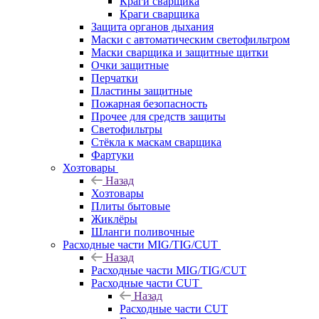
Краги сварщика
Краги сварщика
Защита органов дыхания
Маски с автоматическим светофильтром
Маски сварщика и защитные щитки
Очки защитные
Перчатки
Пластины защитные
Пожарная безопасность
Прочее для средств защиты
Светофильтры
Стёкла к маскам сварщика
Фартуки
Хозтовары
Назад
Хозтовары
Плиты бытовые
Жиклёры
Шланги поливочные
Расходные части MIG/TIG/CUT
Назад
Расходные части MIG/TIG/CUT
Расходные части CUT
Назад
Расходные части CUT