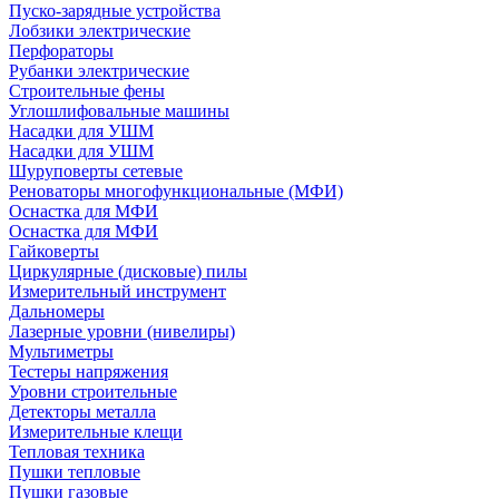
Пуско-зарядные устройства
Лобзики электрические
Перфораторы
Рубанки электрические
Строительные фены
Углошлифовальные машины
Насадки для УШМ
Насадки для УШМ
Шуруповерты сетевые
Реноваторы многофункциональные (МФИ)
Оснастка для МФИ
Оснастка для МФИ
Гайковерты
Циркулярные (дисковые) пилы
Измерительный инструмент
Дальномеры
Лазерные уровни (нивелиры)
Мультиметры
Тестеры напряжения
Уровни строительные
Детекторы металла
Измерительные клещи
Тепловая техника
Пушки тепловые
Пушки газовые