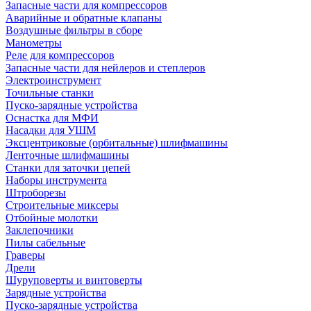
Запасные части для компрессоров
Аварийные и обратные клапаны
Воздушные фильтры в сборе
Манометры
Реле для компрессоров
Запасные части для нейлеров и степлеров
Электроинструмент
Точильные станки
Пуско-зарядные устройства
Оснастка для МФИ
Насадки для УШМ
Эксцентриковые (орбитальные) шлифмашины
Ленточные шлифмашины
Станки для заточки цепей
Наборы инструмента
Штроборезы
Строительные миксеры
Отбойные молотки
Заклепочники
Пилы сабельные
Граверы
Дрели
Шуруповерты и винтоверты
Зарядные устройства
Пуско-зарядные устройства