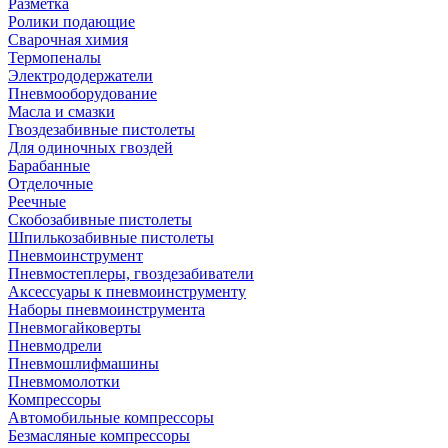
Разметка
Ролики подающие
Сварочная химия
Термопеналы
Электрододержатели
Пневмооборудование
Масла и смазки
Гвоздезабивные пистолеты
Для одиночных гвоздей
Барабанные
Отделочные
Реечные
Скобозабивные пистолеты
Шпилькозабивные пистолеты
Пневмоинструмент
Пневмостеплеры, гвоздезабиватели
Аксессуары к пневмоинструменту
Наборы пневмоинструмента
Пневмогайковерты
Пневмодрели
Пневмошлифмашины
Пневмомолотки
Компрессоры
Автомобильные компрессоры
Безмасляные компрессоры