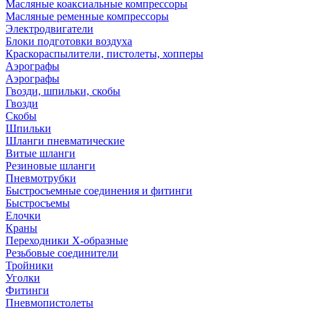
Масляные коаксиальные компрессоры
Масляные ременные компрессоры
Электродвигатели
Блоки подготовки воздуха
Краскораспылители, пистолеты, хопперы
Аэрографы
Аэрографы
Гвозди, шпильки, скобы
Гвозди
Скобы
Шпильки
Шланги пневматические
Витые шланги
Резиновые шланги
Пневмотрубки
Быстросъемные соединения и фитинги
Быстросъемы
Елочки
Краны
Переходники Х-образные
Резьбовые соединители
Тройники
Уголки
Фитинги
Пневмопистолеты