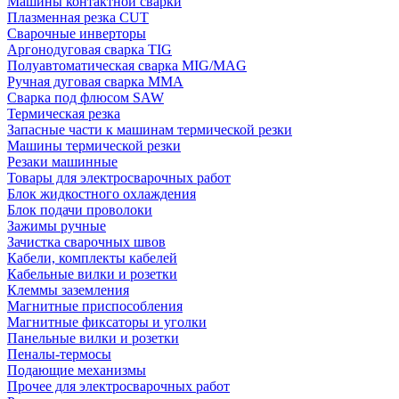
Машины контактной сварки
Плазменная резка CUT
Сварочные инверторы
Аргонодуговая сварка TIG
Полуавтоматическая сварка MIG/MAG
Ручная дуговая сварка MMA
Сварка под флюсом SAW
Термическая резка
Запасные части к машинам термической резки
Машины термической резки
Резаки машинные
Товары для электросварочных работ
Блок жидкостного охлаждения
Блок подачи проволоки
Зажимы ручные
Зачистка сварочных швов
Кабели, комплекты кабелей
Кабельные вилки и розетки
Клеммы заземления
Магнитные приспособления
Магнитные фиксаторы и уголки
Панельные вилки и розетки
Пеналы-термосы
Подающие механизмы
Прочее для электросварочных работ