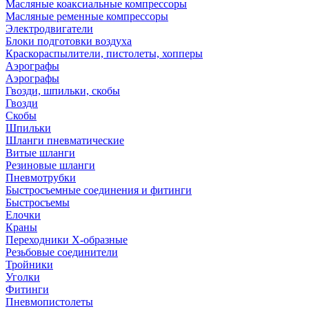
Масляные коаксиальные компрессоры
Масляные ременные компрессоры
Электродвигатели
Блоки подготовки воздуха
Краскораспылители, пистолеты, хопперы
Аэрографы
Аэрографы
Гвозди, шпильки, скобы
Гвозди
Скобы
Шпильки
Шланги пневматические
Витые шланги
Резиновые шланги
Пневмотрубки
Быстросъемные соединения и фитинги
Быстросъемы
Елочки
Краны
Переходники Х-образные
Резьбовые соединители
Тройники
Уголки
Фитинги
Пневмопистолеты