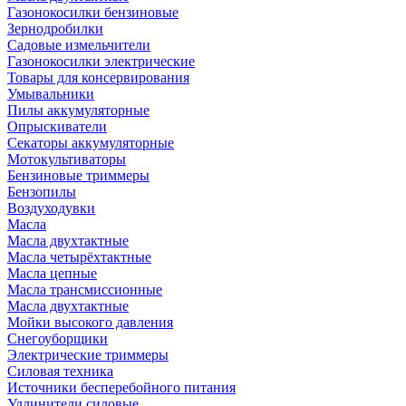
Газонокосилки бензиновые
Зернодробилки
Садовые измельчители
Газонокосилки электрические
Товары для консервирования
Умывальники
Пилы аккумуляторные
Опрыскиватели
Секаторы аккумуляторные
Мотокультиваторы
Бензиновые триммеры
Бензопилы
Воздуходувки
Масла
Масла двухтактные
Масла четырёхтактные
Масла цепные
Масла трансмиссионные
Масла двухтактные
Мойки высокого давления
Снегоуборщики
Электрические триммеры
Силовая техника
Источники бесперебойного питания
Удлинители силовые