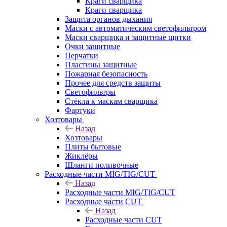
Краги сварщика
Краги сварщика
Защита органов дыхания
Маски с автоматическим светофильтром
Маски сварщика и защитные щитки
Очки защитные
Перчатки
Пластины защитные
Пожарная безопасность
Прочее для средств защиты
Светофильтры
Стёкла к маскам сварщика
Фартуки
Хозтовары
Назад
Хозтовары
Плиты бытовые
Жиклёры
Шланги поливочные
Расходные части MIG/TIG/CUT
Назад
Расходные части MIG/TIG/CUT
Расходные части CUT
Назад
Расходные части CUT