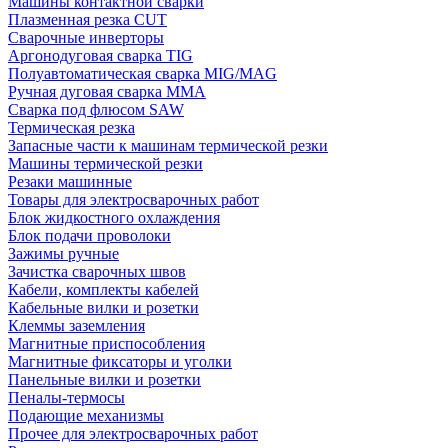
Машины контактной сварки
Плазменная резка CUT
Сварочные инверторы
Аргонодуговая сварка TIG
Полуавтоматическая сварка MIG/MAG
Ручная дуговая сварка MMA
Сварка под флюсом SAW
Термическая резка
Запасные части к машинам термической резки
Машины термической резки
Резаки машинные
Товары для электросварочных работ
Блок жидкостного охлаждения
Блок подачи проволоки
Зажимы ручные
Зачистка сварочных швов
Кабели, комплекты кабелей
Кабельные вилки и розетки
Клеммы заземления
Магнитные приспособления
Магнитные фиксаторы и уголки
Панельные вилки и розетки
Пеналы-термосы
Подающие механизмы
Прочее для электросварочных работ