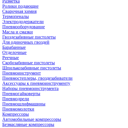
Разметка
Ролики подающие
Сварочная химия
Термопеналы
Электрододержатели
Пневмооборудование
Масла и смазки
Гвоздезабивные пистолеты
Для одиночных гвоздей
Барабанные
Отделочные
Реечные
Скобозабивные пистолеты
Шпилькозабивные пистолеты
Пневмоинструмент
Пневмостеплеры, гвоздезабиватели
Аксессуары к пневмоинструменту
Наборы пневмоинструмента
Пневмогайковерты
Пневмодрели
Пневмошлифмашины
Пневмомолотки
Компрессоры
Автомобильные компрессоры
Безмасляные компрессоры