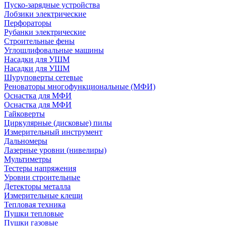
Пуско-зарядные устройства
Лобзики электрические
Перфораторы
Рубанки электрические
Строительные фены
Углошлифовальные машины
Насадки для УШМ
Насадки для УШМ
Шуруповерты сетевые
Реноваторы многофункциональные (МФИ)
Оснастка для МФИ
Оснастка для МФИ
Гайковерты
Циркулярные (дисковые) пилы
Измерительный инструмент
Дальномеры
Лазерные уровни (нивелиры)
Мультиметры
Тестеры напряжения
Уровни строительные
Детекторы металла
Измерительные клещи
Тепловая техника
Пушки тепловые
Пушки газовые