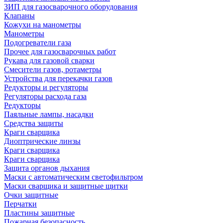
ЗИП для газосварочного оборудования
Клапаны
Кожухи на манометры
Манометры
Подогреватели газа
Прочее для газосварочных работ
Рукава для газовой сварки
Смесители газов, ротаметры
Устройства для перекачки газов
Редукторы и регуляторы
Регуляторы расхода газа
Редукторы
Паяльные лампы, насадки
Средства защиты
Краги сварщика
Диоптрические линзы
Краги сварщика
Краги сварщика
Защита органов дыхания
Маски с автоматическим светофильтром
Маски сварщика и защитные щитки
Очки защитные
Перчатки
Пластины защитные
Пожарная безопасность