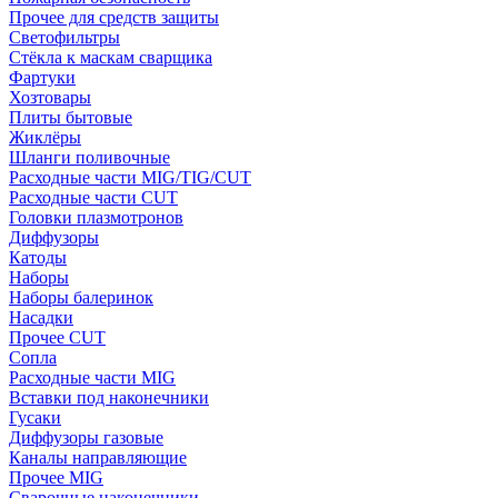
Прочее для средств защиты
Светофильтры
Стёкла к маскам сварщика
Фартуки
Хозтовары
Плиты бытовые
Жиклёры
Шланги поливочные
Расходные части MIG/TIG/CUT
Расходные части CUT
Головки плазмотронов
Диффузоры
Катоды
Наборы
Наборы балеринок
Насадки
Прочее CUT
Сопла
Расходные части MIG
Вставки под наконечники
Гусаки
Диффузоры газовые
Каналы направляющие
Прочее MIG
Сварочные наконечники