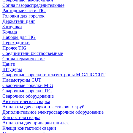
Сопла газораспределительные
Расходные части TIG
Головки для горелок
Держатели цанг
Заглушки
Кольца
Наборы для TIG
Переходники
Прочее TIG
Соединители быстросъёмные
Сопла керамические
Цанги
Штуцеры
Сварочные горелки и плазмотроны MIG/TIG/CUT
Плазмотроны CUT
Сварочные горелки MIG
Сварочные горелки TIG
Сварочное оборудование
Автоматическая сварка
Аппараты для сварки пластиковых труб
Дополнительное электросварочное оборудование
Контактная сварка
Аппараты для приварки шпилек
Клещи контактной сварки