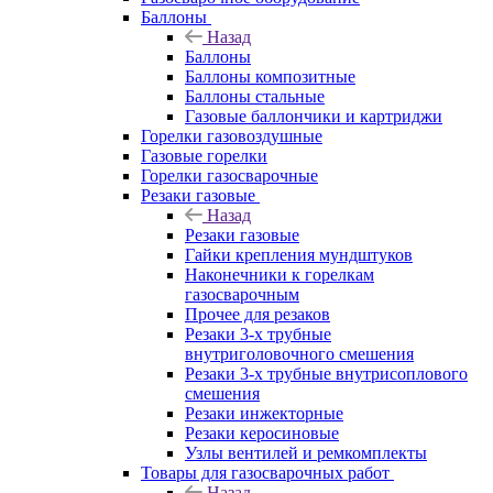
Баллоны
Назад
Баллоны
Баллоны композитные
Баллоны стальные
Газовые баллончики и картриджи
Горелки газовоздушные
Газовые горелки
Горелки газосварочные
Резаки газовые
Назад
Резаки газовые
Гайки крепления мундштуков
Наконечники к горелкам
газосварочным
Прочее для резаков
Резаки 3-х трубные
внутриголовочного смешения
Резаки 3-х трубные внутрисоплового
смешения
Резаки инжекторные
Резаки керосиновые
Узлы вентилей и ремкомплекты
Товары для газосварочных работ
Назад