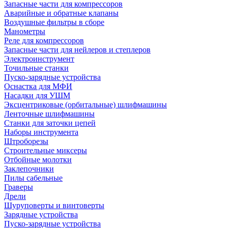
Запасные части для компрессоров
Аварийные и обратные клапаны
Воздушные фильтры в сборе
Манометры
Реле для компрессоров
Запасные части для нейлеров и степлеров
Электроинструмент
Точильные станки
Пуско-зарядные устройства
Оснастка для МФИ
Насадки для УШМ
Эксцентриковые (орбитальные) шлифмашины
Ленточные шлифмашины
Станки для заточки цепей
Наборы инструмента
Штроборезы
Строительные миксеры
Отбойные молотки
Заклепочники
Пилы сабельные
Граверы
Дрели
Шуруповерты и винтоверты
Зарядные устройства
Пуско-зарядные устройства