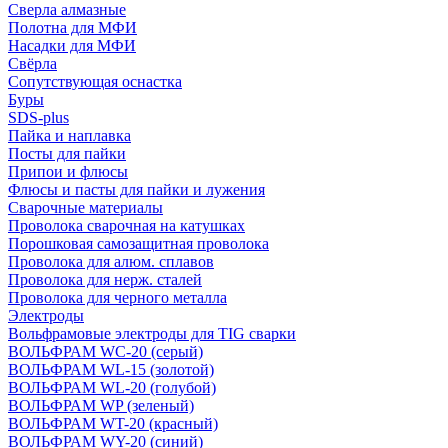
Сверла алмазные
Полотна для МФИ
Насадки для МФИ
Свёрла
Сопутствующая оснастка
Буры
SDS-plus
Пайка и наплавка
Посты для пайки
Припои и флюсы
Флюсы и пасты для пайки и лужения
Сварочные материалы
Проволока сварочная на катушках
Порошковая самозащитная проволока
Проволока для алюм. сплавов
Проволока для нерж. сталей
Проволока для черного металла
Электроды
Вольфрамовые электроды для TIG сварки
ВОЛЬФРАМ WC-20 (серый)
ВОЛЬФРАМ WL-15 (золотой)
ВОЛЬФРАМ WL-20 (голубой)
ВОЛЬФРАМ WP (зеленый)
ВОЛЬФРАМ WT-20 (красный)
ВОЛЬФРАМ WY-20 (синий)