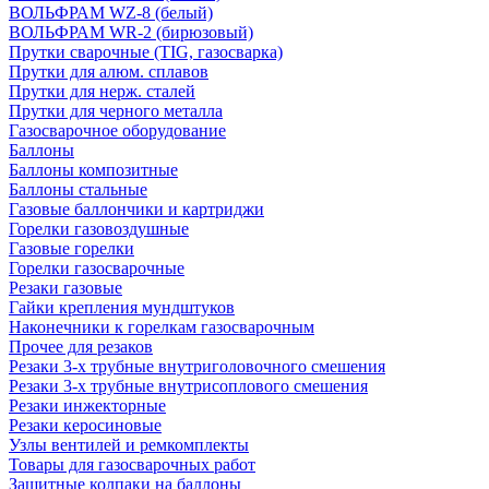
ВОЛЬФРАМ WZ-8 (белый)
ВОЛЬФРАМ WR-2 (бирюзовый)
Прутки сварочные (TIG, газосварка)
Прутки для алюм. сплавов
Прутки для нерж. сталей
Прутки для черного металла
Газосварочное оборудование
Баллоны
Баллоны композитные
Баллоны стальные
Газовые баллончики и картриджи
Горелки газовоздушные
Газовые горелки
Горелки газосварочные
Резаки газовые
Гайки крепления мундштуков
Наконечники к горелкам газосварочным
Прочее для резаков
Резаки 3-х трубные внутриголовочного смешения
Резаки 3-х трубные внутрисоплового смешения
Резаки инжекторные
Резаки керосиновые
Узлы вентилей и ремкомплекты
Товары для газосварочных работ
Защитные колпаки на баллоны