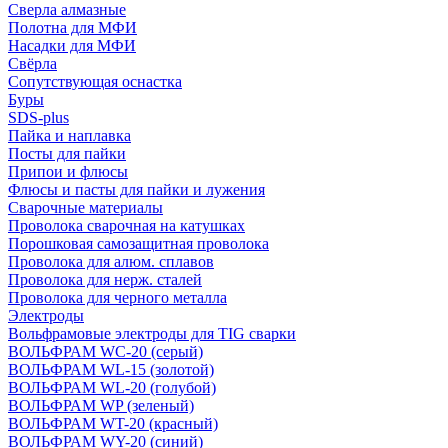
Сверла алмазные
Полотна для МФИ
Насадки для МФИ
Свёрла
Сопутствующая оснастка
Буры
SDS-plus
Пайка и наплавка
Посты для пайки
Припои и флюсы
Флюсы и пасты для пайки и лужения
Сварочные материалы
Проволока сварочная на катушках
Порошковая самозащитная проволока
Проволока для алюм. сплавов
Проволока для нерж. сталей
Проволока для черного металла
Электроды
Вольфрамовые электроды для TIG сварки
ВОЛЬФРАМ WC-20 (серый)
ВОЛЬФРАМ WL-15 (золотой)
ВОЛЬФРАМ WL-20 (голубой)
ВОЛЬФРАМ WP (зеленый)
ВОЛЬФРАМ WT-20 (красный)
ВОЛЬФРАМ WY-20 (синий)