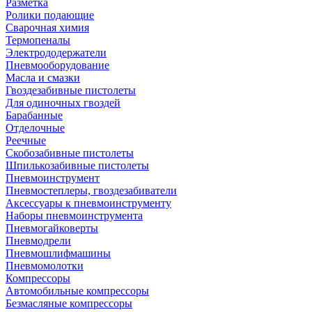
Разметка
Ролики подающие
Сварочная химия
Термопеналы
Электрододержатели
Пневмооборудование
Масла и смазки
Гвоздезабивные пистолеты
Для одиночных гвоздей
Барабанные
Отделочные
Реечные
Скобозабивные пистолеты
Шпилькозабивные пистолеты
Пневмоинструмент
Пневмостеплеры, гвоздезабиватели
Аксессуары к пневмоинструменту
Наборы пневмоинструмента
Пневмогайковерты
Пневмодрели
Пневмошлифмашины
Пневмомолотки
Компрессоры
Автомобильные компрессоры
Безмасляные компрессоры