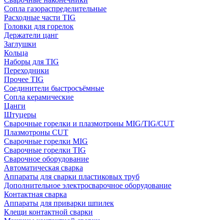
Сопла газораспределительные
Расходные части TIG
Головки для горелок
Держатели цанг
Заглушки
Кольца
Наборы для TIG
Переходники
Прочее TIG
Соединители быстросъёмные
Сопла керамические
Цанги
Штуцеры
Сварочные горелки и плазмотроны MIG/TIG/CUT
Плазмотроны CUT
Сварочные горелки MIG
Сварочные горелки TIG
Сварочное оборудование
Автоматическая сварка
Аппараты для сварки пластиковых труб
Дополнительное электросварочное оборудование
Контактная сварка
Аппараты для приварки шпилек
Клещи контактной сварки