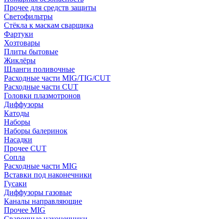
Прочее для средств защиты
Светофильтры
Стёкла к маскам сварщика
Фартуки
Хозтовары
Плиты бытовые
Жиклёры
Шланги поливочные
Расходные части MIG/TIG/CUT
Расходные части CUT
Головки плазмотронов
Диффузоры
Катоды
Наборы
Наборы балеринок
Насадки
Прочее CUT
Сопла
Расходные части MIG
Вставки под наконечники
Гусаки
Диффузоры газовые
Каналы направляющие
Прочее MIG
Сварочные наконечники