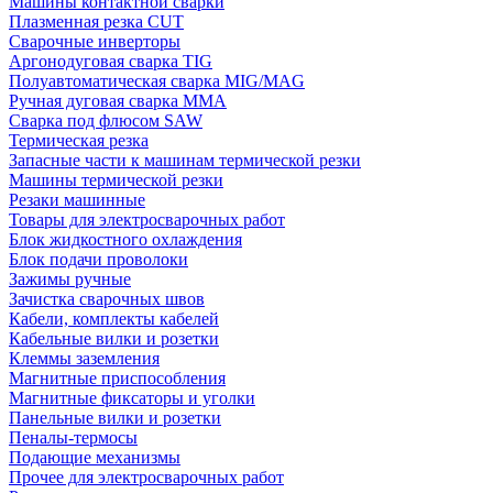
Машины контактной сварки
Плазменная резка CUT
Сварочные инверторы
Аргонодуговая сварка TIG
Полуавтоматическая сварка MIG/MAG
Ручная дуговая сварка MMA
Сварка под флюсом SAW
Термическая резка
Запасные части к машинам термической резки
Машины термической резки
Резаки машинные
Товары для электросварочных работ
Блок жидкостного охлаждения
Блок подачи проволоки
Зажимы ручные
Зачистка сварочных швов
Кабели, комплекты кабелей
Кабельные вилки и розетки
Клеммы заземления
Магнитные приспособления
Магнитные фиксаторы и уголки
Панельные вилки и розетки
Пеналы-термосы
Подающие механизмы
Прочее для электросварочных работ