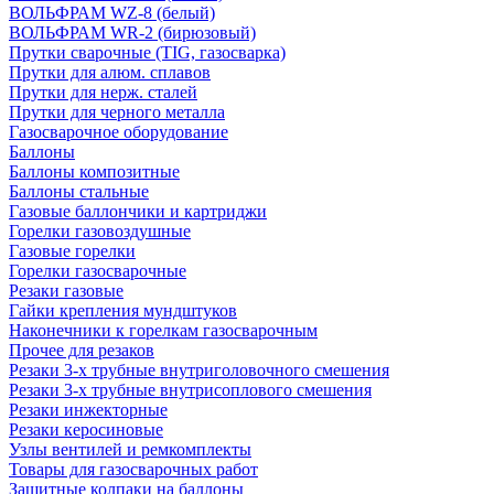
ВОЛЬФРАМ WZ-8 (белый)
ВОЛЬФРАМ WR-2 (бирюзовый)
Прутки сварочные (TIG, газосварка)
Прутки для алюм. сплавов
Прутки для нерж. сталей
Прутки для черного металла
Газосварочное оборудование
Баллоны
Баллоны композитные
Баллоны стальные
Газовые баллончики и картриджи
Горелки газовоздушные
Газовые горелки
Горелки газосварочные
Резаки газовые
Гайки крепления мундштуков
Наконечники к горелкам газосварочным
Прочее для резаков
Резаки 3-х трубные внутриголовочного смешения
Резаки 3-х трубные внутрисоплового смешения
Резаки инжекторные
Резаки керосиновые
Узлы вентилей и ремкомплекты
Товары для газосварочных работ
Защитные колпаки на баллоны