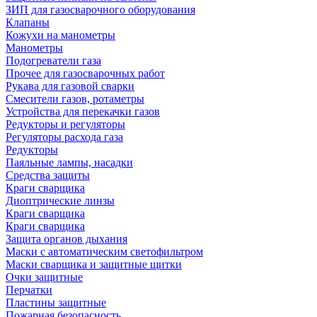
ЗИП для газосварочного оборудования
Клапаны
Кожухи на манометры
Манометры
Подогреватели газа
Прочее для газосварочных работ
Рукава для газовой сварки
Смесители газов, ротаметры
Устройства для перекачки газов
Редукторы и регуляторы
Регуляторы расхода газа
Редукторы
Паяльные лампы, насадки
Средства защиты
Краги сварщика
Диоптрические линзы
Краги сварщика
Краги сварщика
Защита органов дыхания
Маски с автоматическим светофильтром
Маски сварщика и защитные щитки
Очки защитные
Перчатки
Пластины защитные
Пожарная безопасность