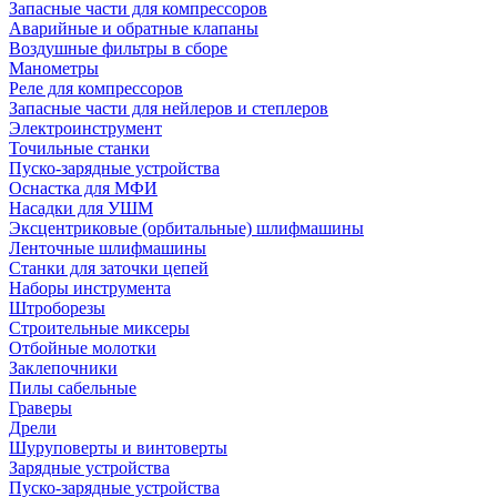
Запасные части для компрессоров
Аварийные и обратные клапаны
Воздушные фильтры в сборе
Манометры
Реле для компрессоров
Запасные части для нейлеров и степлеров
Электроинструмент
Точильные станки
Пуско-зарядные устройства
Оснастка для МФИ
Насадки для УШМ
Эксцентриковые (орбитальные) шлифмашины
Ленточные шлифмашины
Станки для заточки цепей
Наборы инструмента
Штроборезы
Строительные миксеры
Отбойные молотки
Заклепочники
Пилы сабельные
Граверы
Дрели
Шуруповерты и винтоверты
Зарядные устройства
Пуско-зарядные устройства