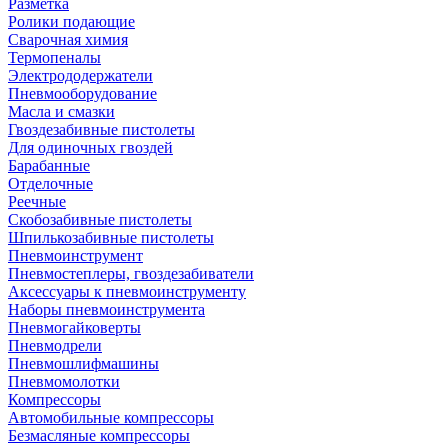
Разметка
Ролики подающие
Сварочная химия
Термопеналы
Электрододержатели
Пневмооборудование
Масла и смазки
Гвоздезабивные пистолеты
Для одиночных гвоздей
Барабанные
Отделочные
Реечные
Скобозабивные пистолеты
Шпилькозабивные пистолеты
Пневмоинструмент
Пневмостеплеры, гвоздезабиватели
Аксессуары к пневмоинструменту
Наборы пневмоинструмента
Пневмогайковерты
Пневмодрели
Пневмошлифмашины
Пневмомолотки
Компрессоры
Автомобильные компрессоры
Безмасляные компрессоры