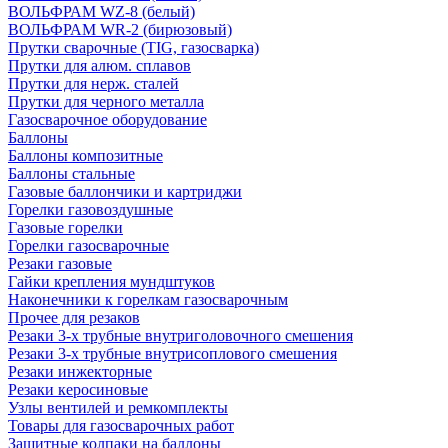
ВОЛЬФРАМ WZ-8 (белый)
ВОЛЬФРАМ WR-2 (бирюзовый)
Прутки сварочные (TIG, газосварка)
Прутки для алюм. сплавов
Прутки для нерж. сталей
Прутки для черного металла
Газосварочное оборудование
Баллоны
Баллоны композитные
Баллоны стальные
Газовые баллончики и картриджи
Горелки газовоздушные
Газовые горелки
Горелки газосварочные
Резаки газовые
Гайки крепления мундштуков
Наконечники к горелкам газосварочным
Прочее для резаков
Резаки 3-х трубные внутриголовочного смешения
Резаки 3-х трубные внутрисоплового смешения
Резаки инжекторные
Резаки керосиновые
Узлы вентилей и ремкомплекты
Товары для газосварочных работ
Защитные колпаки на баллоны