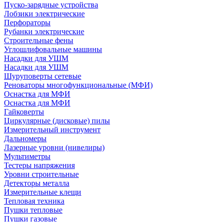
Пуско-зарядные устройства
Лобзики электрические
Перфораторы
Рубанки электрические
Строительные фены
Углошлифовальные машины
Насадки для УШМ
Насадки для УШМ
Шуруповерты сетевые
Реноваторы многофункциональные (МФИ)
Оснастка для МФИ
Оснастка для МФИ
Гайковерты
Циркулярные (дисковые) пилы
Измерительный инструмент
Дальномеры
Лазерные уровни (нивелиры)
Мультиметры
Тестеры напряжения
Уровни строительные
Детекторы металла
Измерительные клещи
Тепловая техника
Пушки тепловые
Пушки газовые