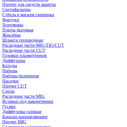
Прочее для средств защиты
Светофильтры
Стёкла к маскам сварщика
Фартуки
Хозтовары
Плиты бытовые
Жиклёры
Шланги поливочные
Расходные части MIG/TIG/CUT
Расходные части CUT
Головки плазмотронов
Диффузоры
Катоды
Наборы
Наборы балеринок
Насадки
Прочее CUT
Сопла
Расходные части MIG
Вставки под наконечники
Гусаки
Диффузоры газовые
Каналы направляющие
Прочее MIG
Сварочные наконечники