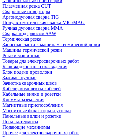
Машины контактной сварки
Плазменная резка CUT
Сварочные инверторы
Аргонодуговая сварка TIG
Полуавтоматическая сварка MIG/MAG
Ручная дуговая сварка MMA
Сварка под флюсом SAW
Термическая резка
Запасные части к машинам термической резки
Машины термической резки
Резаки машинные
Товары для электросварочных работ
Блок жидкостного охлаждения
Блок подачи проволоки
Зажимы ручные
Зачистка сварочных швов
Кабели, комплекты кабелей
Кабельные вилки и розетки
Клеммы заземления
Магнитные приспособления
Магнитные фиксаторы и уголки
Панельные вилки и розетки
Пеналы-термосы
Подающие механизмы
Прочее для электросварочных работ