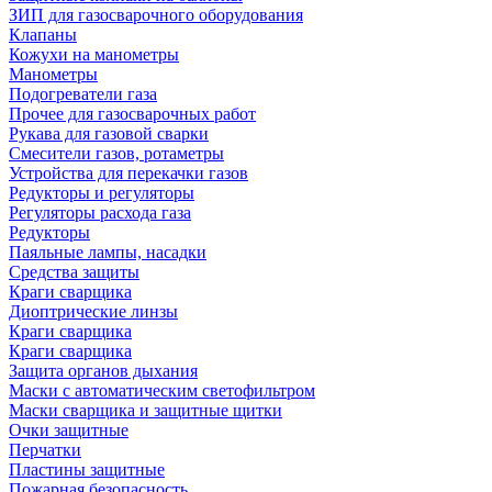
ЗИП для газосварочного оборудования
Клапаны
Кожухи на манометры
Манометры
Подогреватели газа
Прочее для газосварочных работ
Рукава для газовой сварки
Смесители газов, ротаметры
Устройства для перекачки газов
Редукторы и регуляторы
Регуляторы расхода газа
Редукторы
Паяльные лампы, насадки
Средства защиты
Краги сварщика
Диоптрические линзы
Краги сварщика
Краги сварщика
Защита органов дыхания
Маски с автоматическим светофильтром
Маски сварщика и защитные щитки
Очки защитные
Перчатки
Пластины защитные
Пожарная безопасность