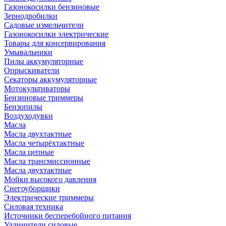
Газонокосилки бензиновые
Зернодробилки
Садовые измельчители
Газонокосилки электрические
Товары для консервирования
Умывальники
Пилы аккумуляторные
Опрыскиватели
Секаторы аккумуляторные
Мотокультиваторы
Бензиновые триммеры
Бензопилы
Воздуходувки
Масла
Масла двухтактные
Масла четырёхтактные
Масла цепные
Масла трансмиссионные
Масла двухтактные
Мойки высокого давления
Снегоуборщики
Электрические триммеры
Силовая техника
Источники бесперебойного питания
Удлинители силовые