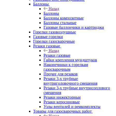
Баллоны
Назад
Баллоны
Баллоны композитные
Баллоны стальные
Газовые баллончики и картриджи
Горелки газовоздушные
Газовые горелки
Горелки газосварочные
Резаки газовые
Назад
Резаки газовые
Гайки крепления мундштуков
Наконечники к горелкам
газосварочным
Прочее для резаков
Резаки 3-х трубные
внутриголовочного смешения
Резаки 3-х трубные внутрисоплового
смешения
Резаки инжекторные
Резаки керосиновые
Узлы вентилей и ремкомплекты
Товары для газосварочных работ
Назад