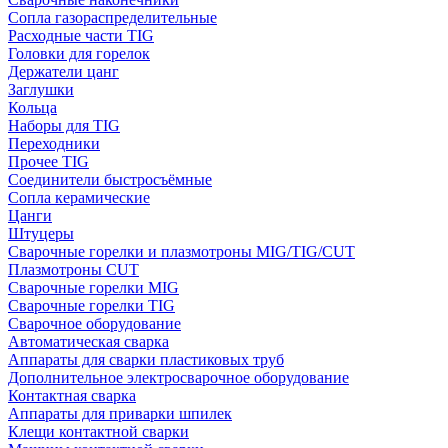
Сопла газораспределительные
Расходные части TIG
Головки для горелок
Держатели цанг
Заглушки
Кольца
Наборы для TIG
Переходники
Прочее TIG
Соединители быстросъёмные
Сопла керамические
Цанги
Штуцеры
Сварочные горелки и плазмотроны MIG/TIG/CUT
Плазмотроны CUT
Сварочные горелки MIG
Сварочные горелки TIG
Сварочное оборудование
Автоматическая сварка
Аппараты для сварки пластиковых труб
Дополнительное электросварочное оборудование
Контактная сварка
Аппараты для приварки шпилек
Клещи контактной сварки