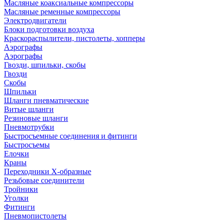
Масляные коаксиальные компрессоры
Масляные ременные компрессоры
Электродвигатели
Блоки подготовки воздуха
Краскораспылители, пистолеты, хопперы
Аэрографы
Аэрографы
Гвозди, шпильки, скобы
Гвозди
Скобы
Шпильки
Шланги пневматические
Витые шланги
Резиновые шланги
Пневмотрубки
Быстросъемные соединения и фитинги
Быстросъемы
Елочки
Краны
Переходники Х-образные
Резьбовые соединители
Тройники
Уголки
Фитинги
Пневмопистолеты