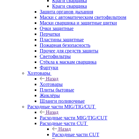
Краги сварщика
Краги сварщика
Защита органов дыхания
Маски с автоматическим светофильтром
Маски сварщика и защитные щитки
Очки защитные
Перчатки
Пластины защитные
Пожарная безопасность
Прочее для средств защиты
Светофильтры
Стёкла к маскам сварщика
Фартуки
Хозтовары
Назад
Хозтовары
Плиты бытовые
Жиклёры
Шланги поливочные
Расходные части MIG/TIG/CUT
Назад
Расходные части MIG/TIG/CUT
Расходные части CUT
Назад
Расходные части CUT