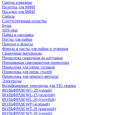
Сверла алмазные
Полотна для МФИ
Насадки для МФИ
Свёрла
Сопутствующая оснастка
Буры
SDS-plus
Пайка и наплавка
Посты для пайки
Припои и флюсы
Флюсы и пасты для пайки и лужения
Сварочные материалы
Проволока сварочная на катушках
Порошковая самозащитная проволока
Проволока для алюм. сплавов
Проволока для нерж. сталей
Проволока для черного металла
Электроды
Вольфрамовые электроды для TIG сварки
ВОЛЬФРАМ WC-20 (серый)
ВОЛЬФРАМ WL-15 (золотой)
ВОЛЬФРАМ WL-20 (голубой)
ВОЛЬФРАМ WP (зеленый)
ВОЛЬФРАМ WT-20 (красный)
ВОЛЬФРАМ WY-20 (синий)