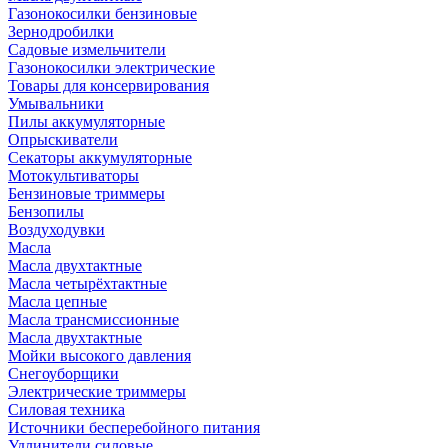
Газонокосилки бензиновые
Зернодробилки
Садовые измельчители
Газонокосилки электрические
Товары для консервирования
Умывальники
Пилы аккумуляторные
Опрыскиватели
Секаторы аккумуляторные
Мотокультиваторы
Бензиновые триммеры
Бензопилы
Воздуходувки
Масла
Масла двухтактные
Масла четырёхтактные
Масла цепные
Масла трансмиссионные
Масла двухтактные
Мойки высокого давления
Снегоуборщики
Электрические триммеры
Силовая техника
Источники бесперебойного питания
Удлинители силовые