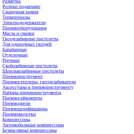
Разметка
Ролики подающие
Сварочная химия
Термопеналы
Электрододержатели
Пневмооборудование
Масла и смазки
Гвоздезабивные пистолеты
Для одиночных гвоздей
Барабанные
Отделочные
Реечные
Скобозабивные пистолеты
Шпилькозабивные пистолеты
Пневмоинструмент
Пневмостеплеры, гвоздезабиватели
Аксессуары к пневмоинструменту
Наборы пневмоинструмента
Пневмогайковерты
Пневмодрели
Пневмошлифмашины
Пневмомолотки
Компрессоры
Автомобильные компрессоры
Безмасляные компрессоры