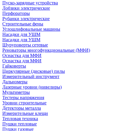
Пуско-зарядные устройства
Лобзики электрические
Перфораторы
Рубанки электрические
Строительные фены
Углошлифовальные машины
Насадки для УШМ
Насадки для УШМ
Шуруповерты сетевые
Реноваторы многофункциональные (МФИ)
Оснастка для МФИ
Оснастка для МФИ
Гайковерты
Циркулярные (дисковые) пилы
Измерительный инструмент
Дальномеры
Лазерные уровни (нивелиры)
Мультиметры
Тестеры напряжения
Уровни строительные
Детекторы металла
Измерительные клещи
Тепловая техника
Пушки тепловые
Пушки газовые