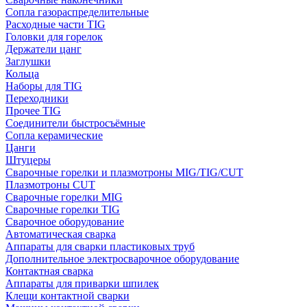
Сопла газораспределительные
Расходные части TIG
Головки для горелок
Держатели цанг
Заглушки
Кольца
Наборы для TIG
Переходники
Прочее TIG
Соединители быстросъёмные
Сопла керамические
Цанги
Штуцеры
Сварочные горелки и плазмотроны MIG/TIG/CUT
Плазмотроны CUT
Сварочные горелки MIG
Сварочные горелки TIG
Сварочное оборудование
Автоматическая сварка
Аппараты для сварки пластиковых труб
Дополнительное электросварочное оборудование
Контактная сварка
Аппараты для приварки шпилек
Клещи контактной сварки