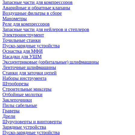
Запасные части для компрессоров
Аварийные и обратные клапаны
Воздушные фильтры в сборе
Манометры
Реле для компрессоров
Запасные части для нейлеров и степлеров
Электроинструмент
Точильные станки
Пуско-зарядные устройства
Оснастка для МФИ
Насадки для УШМ
Эксцентриковые (орбитальные) шлифмашины
Ленточные шлифмашины
Станки для заточки цепей
Наборы инструмента
Штроборезы
Строительные миксеры
Отбойные молотки
Заклепочники
Пилы сабельные
Граверы
Дрели
Шуруповерты и винтоверты
Зарядные устройства
Пуско-зарядные устройства