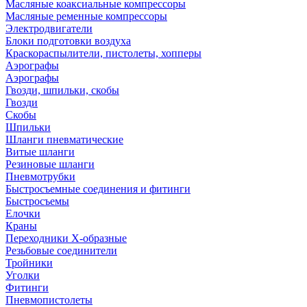
Масляные коаксиальные компрессоры
Масляные ременные компрессоры
Электродвигатели
Блоки подготовки воздуха
Краскораспылители, пистолеты, хопперы
Аэрографы
Аэрографы
Гвозди, шпильки, скобы
Гвозди
Скобы
Шпильки
Шланги пневматические
Витые шланги
Резиновые шланги
Пневмотрубки
Быстросъемные соединения и фитинги
Быстросъемы
Елочки
Краны
Переходники Х-образные
Резьбовые соединители
Тройники
Уголки
Фитинги
Пневмопистолеты