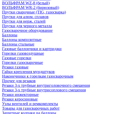
ВОЛЬФРАМ WZ-8 (белый)
ВОЛЬФРАМ WR-2 (бирюзовый)
Прутки сварочные (TIG, газосварка)
Прутки для алюм. сплавов
Прутки для нерж. сталей
Прутки для черного металла
Газосварочное оборудование
Баллоны
Баллоны композитные
Баллоны стальные
Газовые баллончики и картриджи
Горелки газовоздушные
Газовые горелки
Горелки газосварочные
Резаки газовые
Гайки крепления мундштуков
Наконечники к горелкам газосварочным
Прочее для резаков
Резаки 3-х трубные внутриголовочного смешения
Резаки 3-х трубные внутрисоплового смешения
Резаки инжекторные
Резаки керосиновые
Узлы вентилей и ремкомплекты
Товары для газосварочных работ
Защитные колпаки на баллоны