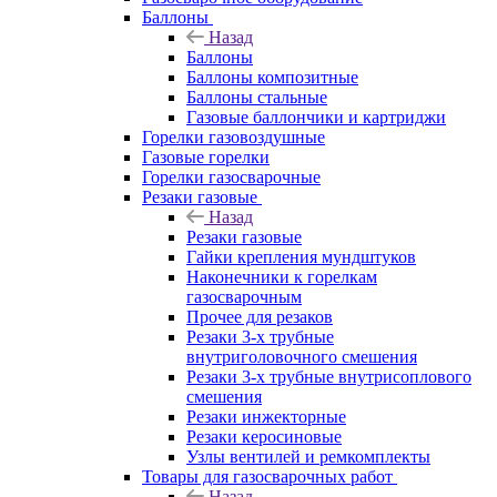
Баллоны
Назад
Баллоны
Баллоны композитные
Баллоны стальные
Газовые баллончики и картриджи
Горелки газовоздушные
Газовые горелки
Горелки газосварочные
Резаки газовые
Назад
Резаки газовые
Гайки крепления мундштуков
Наконечники к горелкам
газосварочным
Прочее для резаков
Резаки 3-х трубные
внутриголовочного смешения
Резаки 3-х трубные внутрисоплового
смешения
Резаки инжекторные
Резаки керосиновые
Узлы вентилей и ремкомплекты
Товары для газосварочных работ
Назад