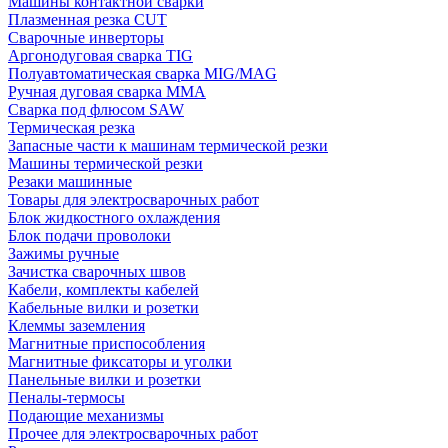
Машины контактной сварки
Плазменная резка CUT
Сварочные инверторы
Аргонодуговая сварка TIG
Полуавтоматическая сварка MIG/MAG
Ручная дуговая сварка MMA
Сварка под флюсом SAW
Термическая резка
Запасные части к машинам термической резки
Машины термической резки
Резаки машинные
Товары для электросварочных работ
Блок жидкостного охлаждения
Блок подачи проволоки
Зажимы ручные
Зачистка сварочных швов
Кабели, комплекты кабелей
Кабельные вилки и розетки
Клеммы заземления
Магнитные приспособления
Магнитные фиксаторы и уголки
Панельные вилки и розетки
Пеналы-термосы
Подающие механизмы
Прочее для электросварочных работ