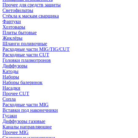
Прочее для средств защиты
Светофильтры
Стёкла к маскам сварщика
Фартуки
Хозтовары
Плиты бытовые
Жиклёры
Шланги поливочные
Расходные части MIG/TIG/CUT
Расходные части CUT
Головки плазмотронов
Диффузоры
Катоды
Наборы
Наборы балеринок
Насадки
Прочее CUT
Сопла
Расходные части MIG
Вставки под наконечники
Гусаки
Диффузоры газовые
Каналы направляющие
Прочее MIG
Сварочные наконечники