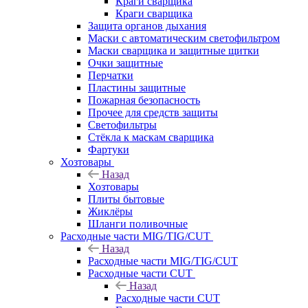
Краги сварщика
Краги сварщика
Защита органов дыхания
Маски с автоматическим светофильтром
Маски сварщика и защитные щитки
Очки защитные
Перчатки
Пластины защитные
Пожарная безопасность
Прочее для средств защиты
Светофильтры
Стёкла к маскам сварщика
Фартуки
Хозтовары
Назад
Хозтовары
Плиты бытовые
Жиклёры
Шланги поливочные
Расходные части MIG/TIG/CUT
Назад
Расходные части MIG/TIG/CUT
Расходные части CUT
Назад
Расходные части CUT