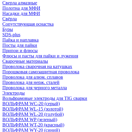
Сверла алмазные
Полотна для МФИ
Насадки для МФИ
Свёрла
Сопутствующая оснастка
Буры
SDS-plus
Пайка и наплавка
Посты для пайки
Припои и флюсы
Флюсы и пасты для пайки и лужения
Сварочные материалы
Проволока сварочная на катушках
Порошковая самозащитная проволока
Проволока для алюм. сплавов
Проволока для нерж. сталей
Проволока для черного металла
Электроды
Вольфрамовые электроды для TIG сварки
ВОЛЬФРАМ WC-20 (серый)
ВОЛЬФРАМ WL-15 (золотой)
ВОЛЬФРАМ WL-20 (голубой)
ВОЛЬФРАМ WP (зеленый)
ВОЛЬФРАМ WT-20 (красный)
ВОЛЬФРАМ WY-20 (синий)