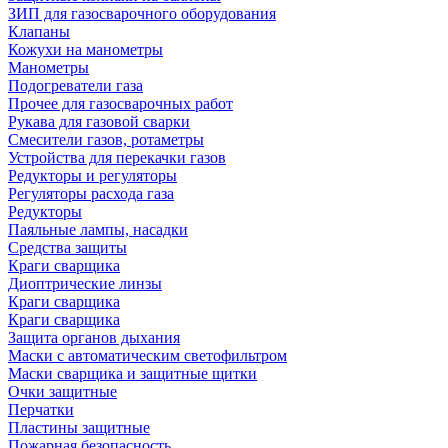
ЗИП для газосварочного оборудования
Клапаны
Кожухи на манометры
Манометры
Подогреватели газа
Прочее для газосварочных работ
Рукава для газовой сварки
Смесители газов, ротаметры
Устройства для перекачки газов
Редукторы и регуляторы
Регуляторы расхода газа
Редукторы
Паяльные лампы, насадки
Средства защиты
Краги сварщика
Диоптрические линзы
Краги сварщика
Краги сварщика
Защита органов дыхания
Маски с автоматическим светофильтром
Маски сварщика и защитные щитки
Очки защитные
Перчатки
Пластины защитные
Пожарная безопасность