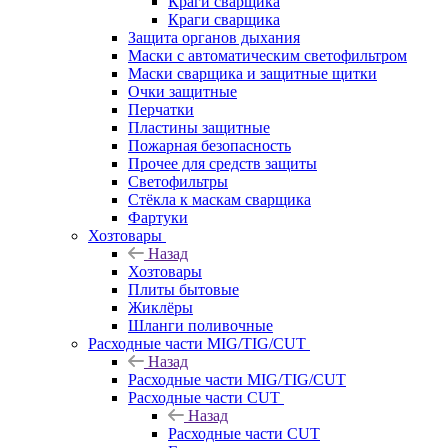
Краги сварщика
Краги сварщика
Защита органов дыхания
Маски с автоматическим светофильтром
Маски сварщика и защитные щитки
Очки защитные
Перчатки
Пластины защитные
Пожарная безопасность
Прочее для средств защиты
Светофильтры
Стёкла к маскам сварщика
Фартуки
Хозтовары
Назад
Хозтовары
Плиты бытовые
Жиклёры
Шланги поливочные
Расходные части MIG/TIG/CUT
Назад
Расходные части MIG/TIG/CUT
Расходные части CUT
Назад
Расходные части CUT