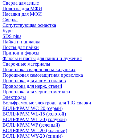
Сверла алмазные
Полотна для МФИ
Насадки для МФИ
Свёрла
Сопутствующая оснастка
Буры
SDS-plus
Пайка и наплавка
Посты для пайки
Припои и флюсы
Флюсы и пасты для пайки и лужения
Сварочные материалы
Проволока сварочная на катушках
Порошковая самозащитная проволока
Проволока для алюм. сплавов
Проволока для нерж. сталей
Проволока для черного металла
Электроды
Вольфрамовые электроды для TIG сварки
ВОЛЬФРАМ WC-20 (серый)
ВОЛЬФРАМ WL-15 (золотой)
ВОЛЬФРАМ WL-20 (голубой)
ВОЛЬФРАМ WP (зеленый)
ВОЛЬФРАМ WT-20 (красный)
ВОЛЬФРАМ WY-20 (синий)