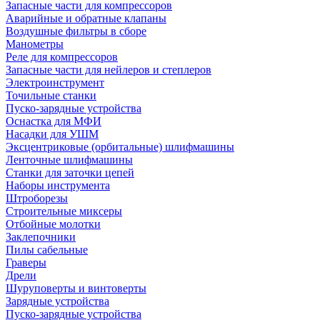
Запасные части для компрессоров
Аварийные и обратные клапаны
Воздушные фильтры в сборе
Манометры
Реле для компрессоров
Запасные части для нейлеров и степлеров
Электроинструмент
Точильные станки
Пуско-зарядные устройства
Оснастка для МФИ
Насадки для УШМ
Эксцентриковые (орбитальные) шлифмашины
Ленточные шлифмашины
Станки для заточки цепей
Наборы инструмента
Штроборезы
Строительные миксеры
Отбойные молотки
Заклепочники
Пилы сабельные
Граверы
Дрели
Шуруповерты и винтоверты
Зарядные устройства
Пуско-зарядные устройства