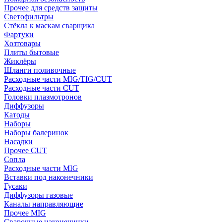
Прочее для средств защиты
Светофильтры
Стёкла к маскам сварщика
Фартуки
Хозтовары
Плиты бытовые
Жиклёры
Шланги поливочные
Расходные части MIG/TIG/CUT
Расходные части CUT
Головки плазмотронов
Диффузоры
Катоды
Наборы
Наборы балеринок
Насадки
Прочее CUT
Сопла
Расходные части MIG
Вставки под наконечники
Гусаки
Диффузоры газовые
Каналы направляющие
Прочее MIG
Сварочные наконечники