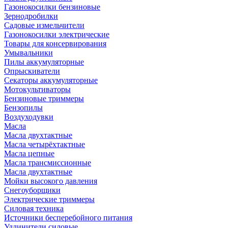
Газонокосилки бензиновые
Зернодробилки
Садовые измельчители
Газонокосилки электрические
Товары для консервирования
Умывальники
Пилы аккумуляторные
Опрыскиватели
Секаторы аккумуляторные
Мотокультиваторы
Бензиновые триммеры
Бензопилы
Воздуходувки
Масла
Масла двухтактные
Масла четырёхтактные
Масла цепные
Масла трансмиссионные
Масла двухтактные
Мойки высокого давления
Снегоуборщики
Электрические триммеры
Силовая техника
Источники бесперебойного питания
Удлинители силовые