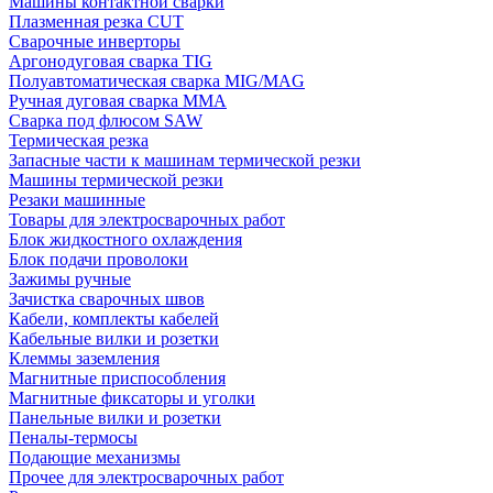
Машины контактной сварки
Плазменная резка CUT
Сварочные инверторы
Аргонодуговая сварка TIG
Полуавтоматическая сварка MIG/MAG
Ручная дуговая сварка MMA
Сварка под флюсом SAW
Термическая резка
Запасные части к машинам термической резки
Машины термической резки
Резаки машинные
Товары для электросварочных работ
Блок жидкостного охлаждения
Блок подачи проволоки
Зажимы ручные
Зачистка сварочных швов
Кабели, комплекты кабелей
Кабельные вилки и розетки
Клеммы заземления
Магнитные приспособления
Магнитные фиксаторы и уголки
Панельные вилки и розетки
Пеналы-термосы
Подающие механизмы
Прочее для электросварочных работ