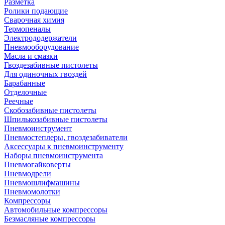
Разметка
Ролики подающие
Сварочная химия
Термопеналы
Электрододержатели
Пневмооборудование
Масла и смазки
Гвоздезабивные пистолеты
Для одиночных гвоздей
Барабанные
Отделочные
Реечные
Скобозабивные пистолеты
Шпилькозабивные пистолеты
Пневмоинструмент
Пневмостеплеры, гвоздезабиватели
Аксессуары к пневмоинструменту
Наборы пневмоинструмента
Пневмогайковерты
Пневмодрели
Пневмошлифмашины
Пневмомолотки
Компрессоры
Автомобильные компрессоры
Безмасляные компрессоры