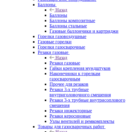
Баллоны
Назад
Баллоны
Баллоны композитные
Баллоны стальные
Газовые баллончики и картриджи
Горелки газовоздушные
Газовые горелки
Горелки газосварочные
Резаки газовые
Назад
Резаки газовые
Гайки крепления мундштуков
Наконечники к горелкам
газосварочным
Прочее для резаков
Резаки 3-х трубные
внутриголовочного смешения
Резаки 3-х трубные внутрисоплового
смешения
Резаки инжекторные
Резаки керосиновые
Узлы вентилей и ремкомплекты
Товары для газосварочных работ
Назад