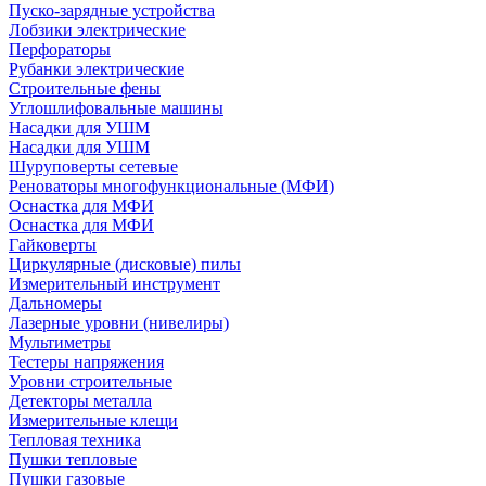
Пуско-зарядные устройства
Лобзики электрические
Перфораторы
Рубанки электрические
Строительные фены
Углошлифовальные машины
Насадки для УШМ
Насадки для УШМ
Шуруповерты сетевые
Реноваторы многофункциональные (МФИ)
Оснастка для МФИ
Оснастка для МФИ
Гайковерты
Циркулярные (дисковые) пилы
Измерительный инструмент
Дальномеры
Лазерные уровни (нивелиры)
Мультиметры
Тестеры напряжения
Уровни строительные
Детекторы металла
Измерительные клещи
Тепловая техника
Пушки тепловые
Пушки газовые