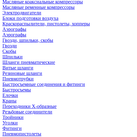
Масляные коаксиальные компрессоры
Масляные ременные компрессоры
Электродвигатели
Блоки подготовки воздуха
Краскораспылители, пистолеты, хопперы
Аэрографы
Аэрографы
Гвозди, шпильки, скобы
Гвозди
Скобы
Шпильки
Шланги пневматические
Витые шланги
Резиновые шланги
Пневмотрубки
Быстросъемные соединения и фитинги
Быстросъемы
Елочки
Краны
Переходники Х-образные
Резьбовые соединители
Тройники
Уголки
Фитинги
Пневмопистолеты