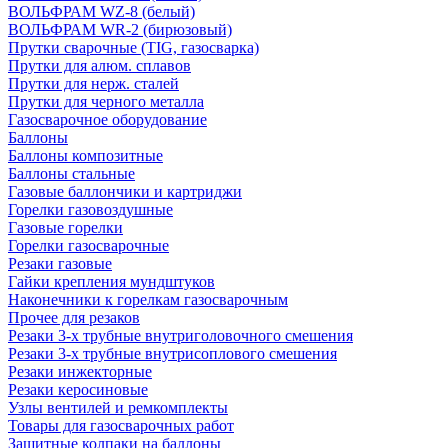
ВОЛЬФРАМ WZ-8 (белый)
ВОЛЬФРАМ WR-2 (бирюзовый)
Прутки сварочные (TIG, газосварка)
Прутки для алюм. сплавов
Прутки для нерж. сталей
Прутки для черного металла
Газосварочное оборудование
Баллоны
Баллоны композитные
Баллоны стальные
Газовые баллончики и картриджи
Горелки газовоздушные
Газовые горелки
Горелки газосварочные
Резаки газовые
Гайки крепления мундштуков
Наконечники к горелкам газосварочным
Прочее для резаков
Резаки 3-х трубные внутриголовочного смешения
Резаки 3-х трубные внутрисоплового смешения
Резаки инжекторные
Резаки керосиновые
Узлы вентилей и ремкомплекты
Товары для газосварочных работ
Защитные колпаки на баллоны