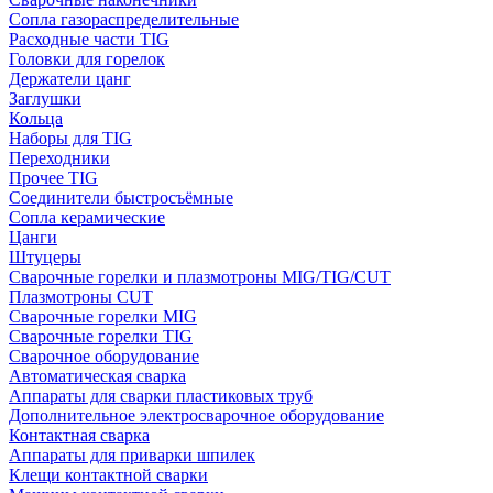
Сопла газораспределительные
Расходные части TIG
Головки для горелок
Держатели цанг
Заглушки
Кольца
Наборы для TIG
Переходники
Прочее TIG
Соединители быстросъёмные
Сопла керамические
Цанги
Штуцеры
Сварочные горелки и плазмотроны MIG/TIG/CUT
Плазмотроны CUT
Сварочные горелки MIG
Сварочные горелки TIG
Сварочное оборудование
Автоматическая сварка
Аппараты для сварки пластиковых труб
Дополнительное электросварочное оборудование
Контактная сварка
Аппараты для приварки шпилек
Клещи контактной сварки