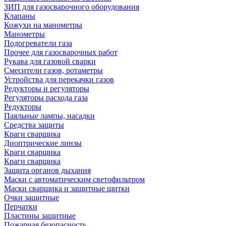
ЗИП для газосварочного оборудования
Клапаны
Кожухи на манометры
Манометры
Подогреватели газа
Прочее для газосварочных работ
Рукава для газовой сварки
Смесители газов, ротаметры
Устройства для перекачки газов
Редукторы и регуляторы
Регуляторы расхода газа
Редукторы
Паяльные лампы, насадки
Средства защиты
Краги сварщика
Диоптрические линзы
Краги сварщика
Краги сварщика
Защита органов дыхания
Маски с автоматическим светофильтром
Маски сварщика и защитные щитки
Очки защитные
Перчатки
Пластины защитные
Пожарная безопасность