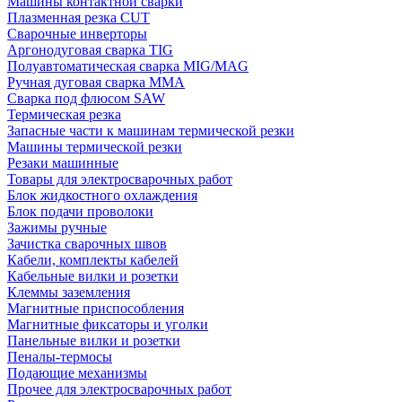
Машины контактной сварки
Плазменная резка CUT
Сварочные инверторы
Аргонодуговая сварка TIG
Полуавтоматическая сварка MIG/MAG
Ручная дуговая сварка MMA
Сварка под флюсом SAW
Термическая резка
Запасные части к машинам термической резки
Машины термической резки
Резаки машинные
Товары для электросварочных работ
Блок жидкостного охлаждения
Блок подачи проволоки
Зажимы ручные
Зачистка сварочных швов
Кабели, комплекты кабелей
Кабельные вилки и розетки
Клеммы заземления
Магнитные приспособления
Магнитные фиксаторы и уголки
Панельные вилки и розетки
Пеналы-термосы
Подающие механизмы
Прочее для электросварочных работ