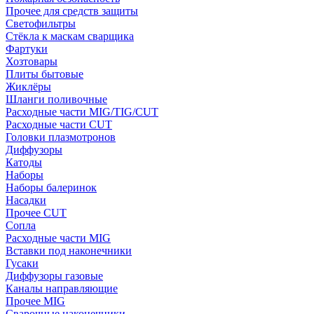
Прочее для средств защиты
Светофильтры
Стёкла к маскам сварщика
Фартуки
Хозтовары
Плиты бытовые
Жиклёры
Шланги поливочные
Расходные части MIG/TIG/CUT
Расходные части CUT
Головки плазмотронов
Диффузоры
Катоды
Наборы
Наборы балеринок
Насадки
Прочее CUT
Сопла
Расходные части MIG
Вставки под наконечники
Гусаки
Диффузоры газовые
Каналы направляющие
Прочее MIG
Сварочные наконечники