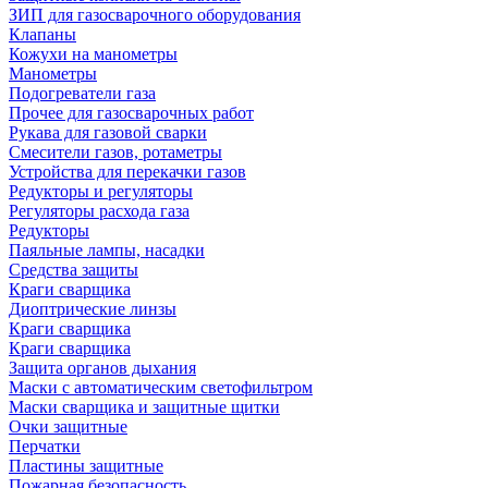
ЗИП для газосварочного оборудования
Клапаны
Кожухи на манометры
Манометры
Подогреватели газа
Прочее для газосварочных работ
Рукава для газовой сварки
Смесители газов, ротаметры
Устройства для перекачки газов
Редукторы и регуляторы
Регуляторы расхода газа
Редукторы
Паяльные лампы, насадки
Средства защиты
Краги сварщика
Диоптрические линзы
Краги сварщика
Краги сварщика
Защита органов дыхания
Маски с автоматическим светофильтром
Маски сварщика и защитные щитки
Очки защитные
Перчатки
Пластины защитные
Пожарная безопасность