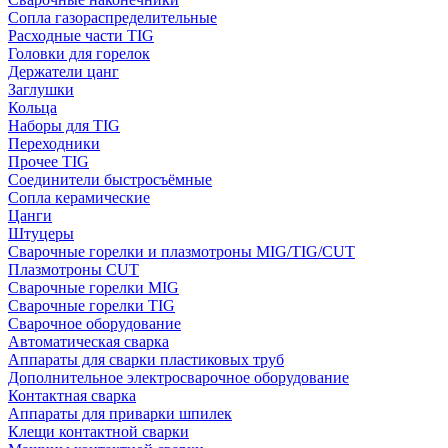
Сопла газораспределительные
Расходные части TIG
Головки для горелок
Держатели цанг
Заглушки
Кольца
Наборы для TIG
Переходники
Прочее TIG
Соединители быстросъёмные
Сопла керамические
Цанги
Штуцеры
Сварочные горелки и плазмотроны MIG/TIG/CUT
Плазмотроны CUT
Сварочные горелки MIG
Сварочные горелки TIG
Сварочное оборудование
Автоматическая сварка
Аппараты для сварки пластиковых труб
Дополнительное электросварочное оборудование
Контактная сварка
Аппараты для приварки шпилек
Клещи контактной сварки