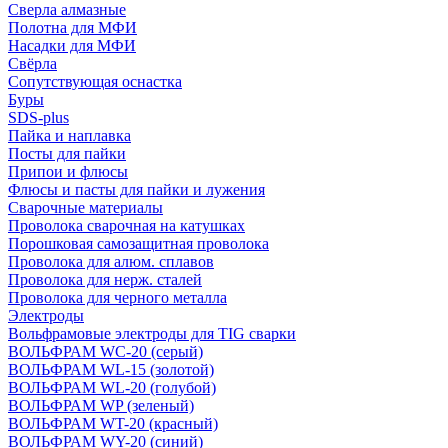
Сверла алмазные
Полотна для МФИ
Насадки для МФИ
Свёрла
Сопутствующая оснастка
Буры
SDS-plus
Пайка и наплавка
Посты для пайки
Припои и флюсы
Флюсы и пасты для пайки и лужения
Сварочные материалы
Проволока сварочная на катушках
Порошковая самозащитная проволока
Проволока для алюм. сплавов
Проволока для нерж. сталей
Проволока для черного металла
Электроды
Вольфрамовые электроды для TIG сварки
ВОЛЬФРАМ WC-20 (серый)
ВОЛЬФРАМ WL-15 (золотой)
ВОЛЬФРАМ WL-20 (голубой)
ВОЛЬФРАМ WP (зеленый)
ВОЛЬФРАМ WT-20 (красный)
ВОЛЬФРАМ WY-20 (синий)