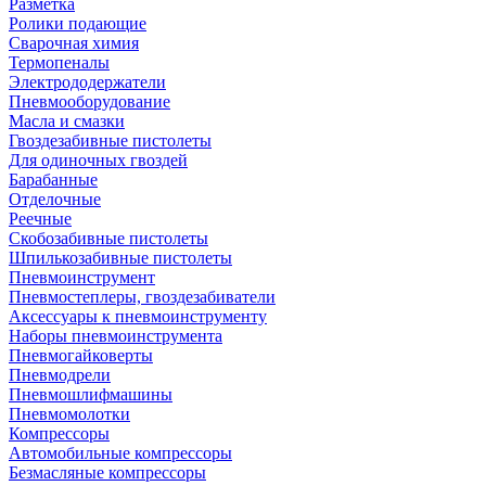
Разметка
Ролики подающие
Сварочная химия
Термопеналы
Электрододержатели
Пневмооборудование
Масла и смазки
Гвоздезабивные пистолеты
Для одиночных гвоздей
Барабанные
Отделочные
Реечные
Скобозабивные пистолеты
Шпилькозабивные пистолеты
Пневмоинструмент
Пневмостеплеры, гвоздезабиватели
Аксессуары к пневмоинструменту
Наборы пневмоинструмента
Пневмогайковерты
Пневмодрели
Пневмошлифмашины
Пневмомолотки
Компрессоры
Автомобильные компрессоры
Безмасляные компрессоры