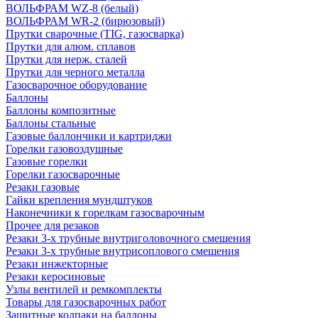
ВОЛЬФРАМ WZ-8 (белый)
ВОЛЬФРАМ WR-2 (бирюзовый)
Прутки сварочные (TIG, газосварка)
Прутки для алюм. сплавов
Прутки для нерж. сталей
Прутки для черного металла
Газосварочное оборудование
Баллоны
Баллоны композитные
Баллоны стальные
Газовые баллончики и картриджи
Горелки газовоздушные
Газовые горелки
Горелки газосварочные
Резаки газовые
Гайки крепления мундштуков
Наконечники к горелкам газосварочным
Прочее для резаков
Резаки 3-х трубные внутриголовочного смешения
Резаки 3-х трубные внутрисоплового смешения
Резаки инжекторные
Резаки керосиновые
Узлы вентилей и ремкомплекты
Товары для газосварочных работ
Защитные колпаки на баллоны