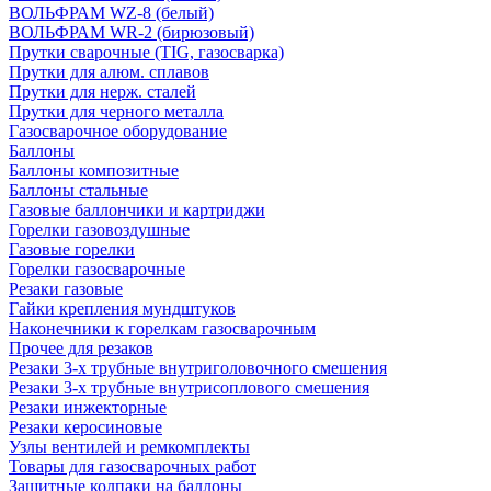
ВОЛЬФРАМ WZ-8 (белый)
ВОЛЬФРАМ WR-2 (бирюзовый)
Прутки сварочные (TIG, газосварка)
Прутки для алюм. сплавов
Прутки для нерж. сталей
Прутки для черного металла
Газосварочное оборудование
Баллоны
Баллоны композитные
Баллоны стальные
Газовые баллончики и картриджи
Горелки газовоздушные
Газовые горелки
Горелки газосварочные
Резаки газовые
Гайки крепления мундштуков
Наконечники к горелкам газосварочным
Прочее для резаков
Резаки 3-х трубные внутриголовочного смешения
Резаки 3-х трубные внутрисоплового смешения
Резаки инжекторные
Резаки керосиновые
Узлы вентилей и ремкомплекты
Товары для газосварочных работ
Защитные колпаки на баллоны