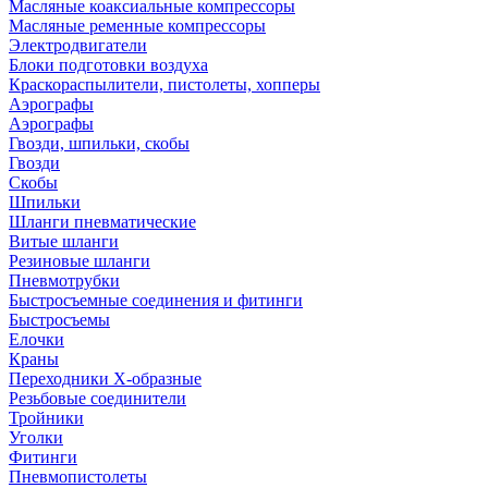
Масляные коаксиальные компрессоры
Масляные ременные компрессоры
Электродвигатели
Блоки подготовки воздуха
Краскораспылители, пистолеты, хопперы
Аэрографы
Аэрографы
Гвозди, шпильки, скобы
Гвозди
Скобы
Шпильки
Шланги пневматические
Витые шланги
Резиновые шланги
Пневмотрубки
Быстросъемные соединения и фитинги
Быстросъемы
Елочки
Краны
Переходники Х-образные
Резьбовые соединители
Тройники
Уголки
Фитинги
Пневмопистолеты