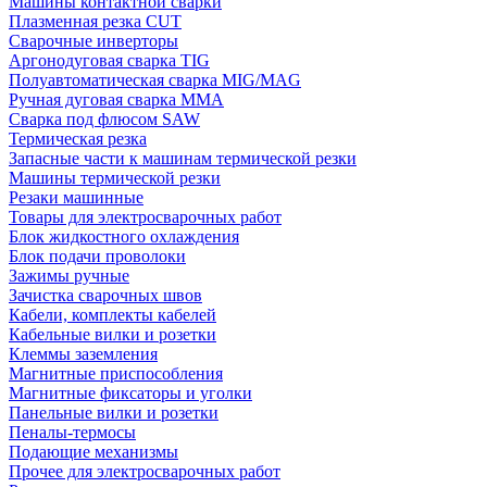
Машины контактной сварки
Плазменная резка CUT
Сварочные инверторы
Аргонодуговая сварка TIG
Полуавтоматическая сварка MIG/MAG
Ручная дуговая сварка MMA
Сварка под флюсом SAW
Термическая резка
Запасные части к машинам термической резки
Машины термической резки
Резаки машинные
Товары для электросварочных работ
Блок жидкостного охлаждения
Блок подачи проволоки
Зажимы ручные
Зачистка сварочных швов
Кабели, комплекты кабелей
Кабельные вилки и розетки
Клеммы заземления
Магнитные приспособления
Магнитные фиксаторы и уголки
Панельные вилки и розетки
Пеналы-термосы
Подающие механизмы
Прочее для электросварочных работ