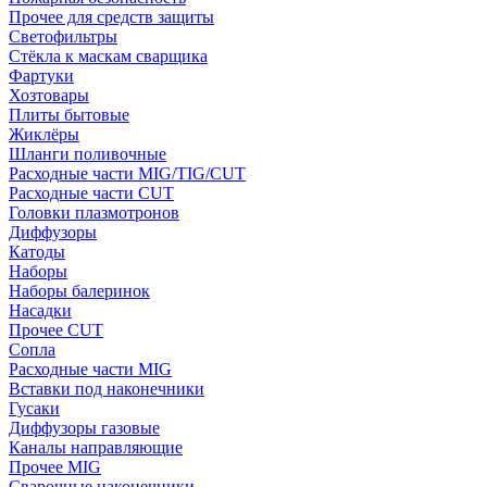
Прочее для средств защиты
Светофильтры
Стёкла к маскам сварщика
Фартуки
Хозтовары
Плиты бытовые
Жиклёры
Шланги поливочные
Расходные части MIG/TIG/CUT
Расходные части CUT
Головки плазмотронов
Диффузоры
Катоды
Наборы
Наборы балеринок
Насадки
Прочее CUT
Сопла
Расходные части MIG
Вставки под наконечники
Гусаки
Диффузоры газовые
Каналы направляющие
Прочее MIG
Сварочные наконечники