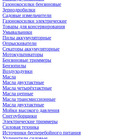
Газонокосилки бензиновые
Зернодробилки
Садовые измельчители
Газонокосилки электрические
Товары для консервирования
Умывальники
Пилы аккумуляторные
Опрыскиватели
Секаторы аккумуляторные
Мотокультиваторы
Бензиновые триммеры
Бензопилы
Воздуходувки
Масла
Масла двухтактные
Масла четырёхтактные
Масла цепные
Масла трансмиссионные
Масла двухтактные
Мойки высокого давления
Снегоуборщики
Электрические триммеры
Силовая техника
Источники бесперебойного питания
Удлинители силовые