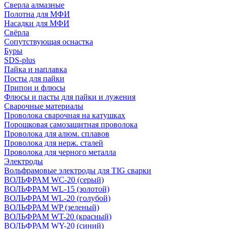
Сверла алмазные
Полотна для МФИ
Насадки для МФИ
Свёрла
Сопутствующая оснастка
Буры
SDS-plus
Пайка и наплавка
Посты для пайки
Припои и флюсы
Флюсы и пасты для пайки и лужения
Сварочные материалы
Проволока сварочная на катушках
Порошковая самозащитная проволока
Проволока для алюм. сплавов
Проволока для нерж. сталей
Проволока для черного металла
Электроды
Вольфрамовые электроды для TIG сварки
ВОЛЬФРАМ WC-20 (серый)
ВОЛЬФРАМ WL-15 (золотой)
ВОЛЬФРАМ WL-20 (голубой)
ВОЛЬФРАМ WP (зеленый)
ВОЛЬФРАМ WT-20 (красный)
ВОЛЬФРАМ WY-20 (синий)