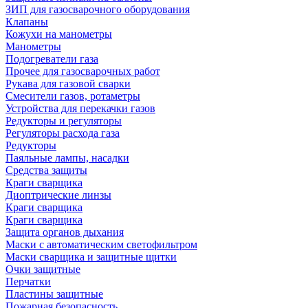
ЗИП для газосварочного оборудования
Клапаны
Кожухи на манометры
Манометры
Подогреватели газа
Прочее для газосварочных работ
Рукава для газовой сварки
Смесители газов, ротаметры
Устройства для перекачки газов
Редукторы и регуляторы
Регуляторы расхода газа
Редукторы
Паяльные лампы, насадки
Средства защиты
Краги сварщика
Диоптрические линзы
Краги сварщика
Краги сварщика
Защита органов дыхания
Маски с автоматическим светофильтром
Маски сварщика и защитные щитки
Очки защитные
Перчатки
Пластины защитные
Пожарная безопасность