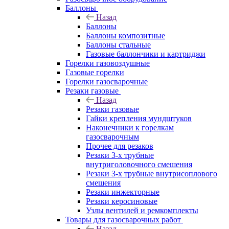
Баллоны
Назад
Баллоны
Баллоны композитные
Баллоны стальные
Газовые баллончики и картриджи
Горелки газовоздушные
Газовые горелки
Горелки газосварочные
Резаки газовые
Назад
Резаки газовые
Гайки крепления мундштуков
Наконечники к горелкам
газосварочным
Прочее для резаков
Резаки 3-х трубные
внутриголовочного смешения
Резаки 3-х трубные внутрисоплового
смешения
Резаки инжекторные
Резаки керосиновые
Узлы вентилей и ремкомплекты
Товары для газосварочных работ
Назад