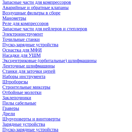
Запасные части для компрессоров
Аварийные и обратные клапаны
Воздушные фильтры в сборе
Манометры
Реле для компрессоров
Запасные части для нейлеров и степлеров
Электроинструмент
Точильные станки
Пуско-зарядные устройства
Оснастка для МФИ
Насадки для УШМ
Эксцентриковые (орбитальные) шлифмашины
Ленточные шлифмашины
Станки для заточки цепей
Наборы инструмента
Штроборезы
Строительные миксеры
Отбойные молотки
Заклепочники
Пилы сабельные
Граверы
Дрели
Шуруповерты и винтоверты
Зарядные устройства
Пуско-зарядные устройства