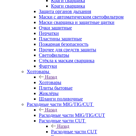
Краги сварщика
Краги сварщика
Защита органов дыхания
Маски с автоматическим светофильтром
Маски сварщика и защитные щитки
Очки защитные
Перчатки
Пластины защитные
Пожарная безопасность
Прочее для средств защиты
Светофильтры
Стёкла к маскам сварщика
Фартуки
Хозтовары
Назад
Хозтовары
Плиты бытовые
Жиклёры
Шланги поливочные
Расходные части MIG/TIG/CUT
Назад
Расходные части MIG/TIG/CUT
Расходные части CUT
Назад
Расходные части CUT