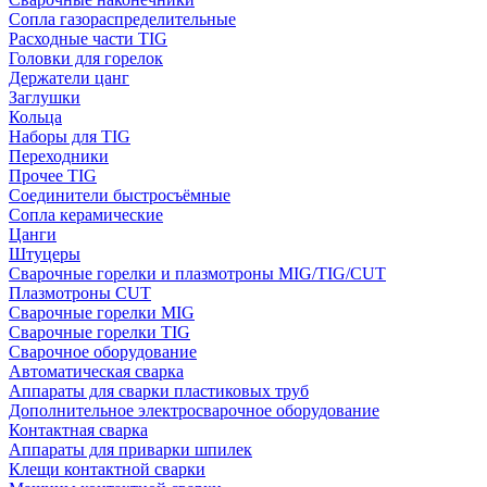
Сопла газораспределительные
Расходные части TIG
Головки для горелок
Держатели цанг
Заглушки
Кольца
Наборы для TIG
Переходники
Прочее TIG
Соединители быстросъёмные
Сопла керамические
Цанги
Штуцеры
Сварочные горелки и плазмотроны MIG/TIG/CUT
Плазмотроны CUT
Сварочные горелки MIG
Сварочные горелки TIG
Сварочное оборудование
Автоматическая сварка
Аппараты для сварки пластиковых труб
Дополнительное электросварочное оборудование
Контактная сварка
Аппараты для приварки шпилек
Клещи контактной сварки