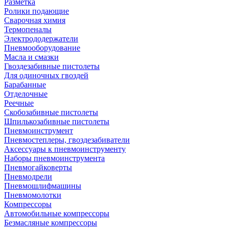
Разметка
Ролики подающие
Сварочная химия
Термопеналы
Электрододержатели
Пневмооборудование
Масла и смазки
Гвоздезабивные пистолеты
Для одиночных гвоздей
Барабанные
Отделочные
Реечные
Скобозабивные пистолеты
Шпилькозабивные пистолеты
Пневмоинструмент
Пневмостеплеры, гвоздезабиватели
Аксессуары к пневмоинструменту
Наборы пневмоинструмента
Пневмогайковерты
Пневмодрели
Пневмошлифмашины
Пневмомолотки
Компрессоры
Автомобильные компрессоры
Безмасляные компрессоры