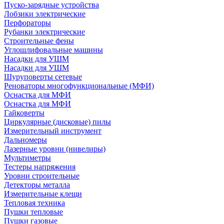
Пуско-зарядные устройства
Лобзики электрические
Перфораторы
Рубанки электрические
Строительные фены
Углошлифовальные машины
Насадки для УШМ
Насадки для УШМ
Шуруповерты сетевые
Реноваторы многофункциональные (МФИ)
Оснастка для МФИ
Оснастка для МФИ
Гайковерты
Циркулярные (дисковые) пилы
Измерительный инструмент
Дальномеры
Лазерные уровни (нивелиры)
Мультиметры
Тестеры напряжения
Уровни строительные
Детекторы металла
Измерительные клещи
Тепловая техника
Пушки тепловые
Пушки газовые