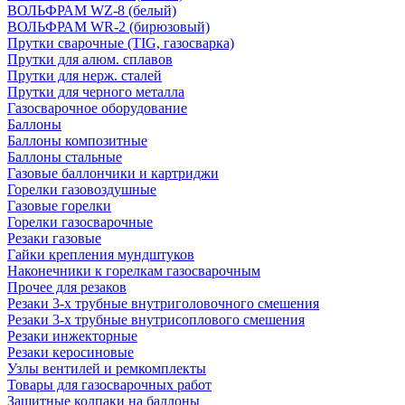
ВОЛЬФРАМ WZ-8 (белый)
ВОЛЬФРАМ WR-2 (бирюзовый)
Прутки сварочные (TIG, газосварка)
Прутки для алюм. сплавов
Прутки для нерж. сталей
Прутки для черного металла
Газосварочное оборудование
Баллоны
Баллоны композитные
Баллоны стальные
Газовые баллончики и картриджи
Горелки газовоздушные
Газовые горелки
Горелки газосварочные
Резаки газовые
Гайки крепления мундштуков
Наконечники к горелкам газосварочным
Прочее для резаков
Резаки 3-х трубные внутриголовочного смешения
Резаки 3-х трубные внутрисоплового смешения
Резаки инжекторные
Резаки керосиновые
Узлы вентилей и ремкомплекты
Товары для газосварочных работ
Защитные колпаки на баллоны