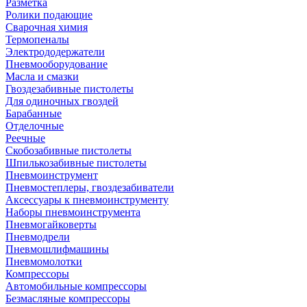
Разметка
Ролики подающие
Сварочная химия
Термопеналы
Электрододержатели
Пневмооборудование
Масла и смазки
Гвоздезабивные пистолеты
Для одиночных гвоздей
Барабанные
Отделочные
Реечные
Скобозабивные пистолеты
Шпилькозабивные пистолеты
Пневмоинструмент
Пневмостеплеры, гвоздезабиватели
Аксессуары к пневмоинструменту
Наборы пневмоинструмента
Пневмогайковерты
Пневмодрели
Пневмошлифмашины
Пневмомолотки
Компрессоры
Автомобильные компрессоры
Безмасляные компрессоры