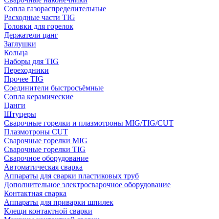
Сопла газораспределительные
Расходные части TIG
Головки для горелок
Держатели цанг
Заглушки
Кольца
Наборы для TIG
Переходники
Прочее TIG
Соединители быстросъёмные
Сопла керамические
Цанги
Штуцеры
Сварочные горелки и плазмотроны MIG/TIG/CUT
Плазмотроны CUT
Сварочные горелки MIG
Сварочные горелки TIG
Сварочное оборудование
Автоматическая сварка
Аппараты для сварки пластиковых труб
Дополнительное электросварочное оборудование
Контактная сварка
Аппараты для приварки шпилек
Клещи контактной сварки