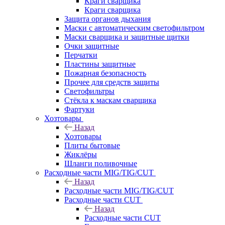
Краги сварщика
Краги сварщика
Защита органов дыхания
Маски с автоматическим светофильтром
Маски сварщика и защитные щитки
Очки защитные
Перчатки
Пластины защитные
Пожарная безопасность
Прочее для средств защиты
Светофильтры
Стёкла к маскам сварщика
Фартуки
Хозтовары
Назад
Хозтовары
Плиты бытовые
Жиклёры
Шланги поливочные
Расходные части MIG/TIG/CUT
Назад
Расходные части MIG/TIG/CUT
Расходные части CUT
Назад
Расходные части CUT