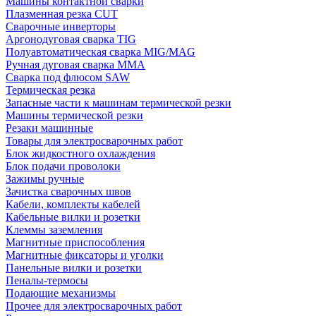
Машины контактной сварки
Плазменная резка CUT
Сварочные инверторы
Аргонодуговая сварка TIG
Полуавтоматическая сварка MIG/MAG
Ручная дуговая сварка MMA
Сварка под флюсом SAW
Термическая резка
Запасные части к машинам термической резки
Машины термической резки
Резаки машинные
Товары для электросварочных работ
Блок жидкостного охлаждения
Блок подачи проволоки
Зажимы ручные
Зачистка сварочных швов
Кабели, комплекты кабелей
Кабельные вилки и розетки
Клеммы заземления
Магнитные приспособления
Магнитные фиксаторы и уголки
Панельные вилки и розетки
Пеналы-термосы
Подающие механизмы
Прочее для электросварочных работ