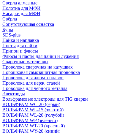
Сверла алмазные
Полотна для МФИ
Насадки для МФИ
Свёрла
Сопутствующая оснастка
Буры
SDS-plus
Пайка и наплавка
Посты для пайки
Припои и флюсы
Флюсы и пасты для пайки и лужения
Сварочные материалы
Проволока сварочная на катушках
Порошковая самозащитная проволока
Проволока для алюм. сплавов
Проволока для нерж. сталей
Проволока для черного металла
Электроды
Вольфрамовые электроды для TIG сварки
ВОЛЬФРАМ WC-20 (серый)
ВОЛЬФРАМ WL-15 (золотой)
ВОЛЬФРАМ WL-20 (голубой)
ВОЛЬФРАМ WP (зеленый)
ВОЛЬФРАМ WT-20 (красный)
ВОЛЬФРАМ WY-20 (синий)