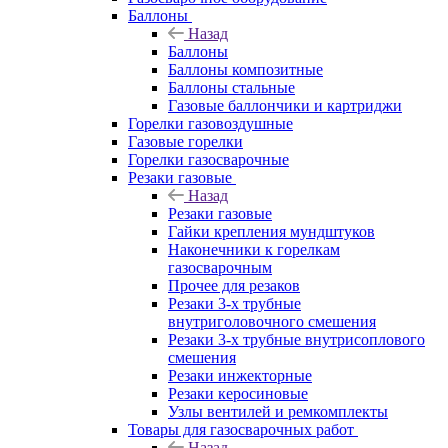
Баллоны
Назад
Баллоны
Баллоны композитные
Баллоны стальные
Газовые баллончики и картриджи
Горелки газовоздушные
Газовые горелки
Горелки газосварочные
Резаки газовые
Назад
Резаки газовые
Гайки крепления мундштуков
Наконечники к горелкам
газосварочным
Прочее для резаков
Резаки 3-х трубные
внутриголовочного смешения
Резаки 3-х трубные внутрисоплового
смешения
Резаки инжекторные
Резаки керосиновые
Узлы вентилей и ремкомплекты
Товары для газосварочных работ
Назад