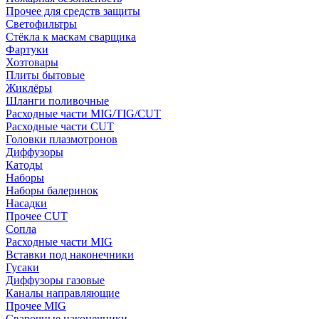
Прочее для средств защиты
Светофильтры
Стёкла к маскам сварщика
Фартуки
Хозтовары
Плиты бытовые
Жиклёры
Шланги поливочные
Расходные части MIG/TIG/CUT
Расходные части CUT
Головки плазмотронов
Диффузоры
Катоды
Наборы
Наборы балеринок
Насадки
Прочее CUT
Сопла
Расходные части MIG
Вставки под наконечники
Гусаки
Диффузоры газовые
Каналы направляющие
Прочее MIG
Сварочные наконечники