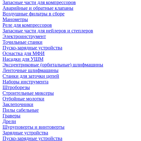
Запасные части для компрессоров
Аварийные и обратные клапаны
Воздушные фильтры в сборе
Манометры
Реле для компрессоров
Запасные части для нейлеров и степлеров
Электроинструмент
Точильные станки
Пуско-зарядные устройства
Оснастка для МФИ
Насадки для УШМ
Эксцентриковые (орбитальные) шлифмашины
Ленточные шлифмашины
Станки для заточки цепей
Наборы инструмента
Штроборезы
Строительные миксеры
Отбойные молотки
Заклепочники
Пилы сабельные
Граверы
Дрели
Шуруповерты и винтоверты
Зарядные устройства
Пуско-зарядные устройства