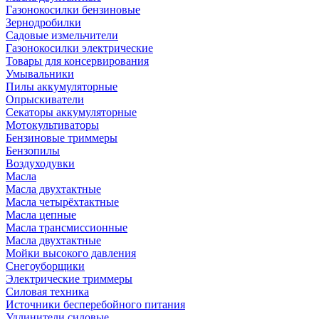
Газонокосилки бензиновые
Зернодробилки
Садовые измельчители
Газонокосилки электрические
Товары для консервирования
Умывальники
Пилы аккумуляторные
Опрыскиватели
Секаторы аккумуляторные
Мотокультиваторы
Бензиновые триммеры
Бензопилы
Воздуходувки
Масла
Масла двухтактные
Масла четырёхтактные
Масла цепные
Масла трансмиссионные
Масла двухтактные
Мойки высокого давления
Снегоуборщики
Электрические триммеры
Силовая техника
Источники бесперебойного питания
Удлинители силовые