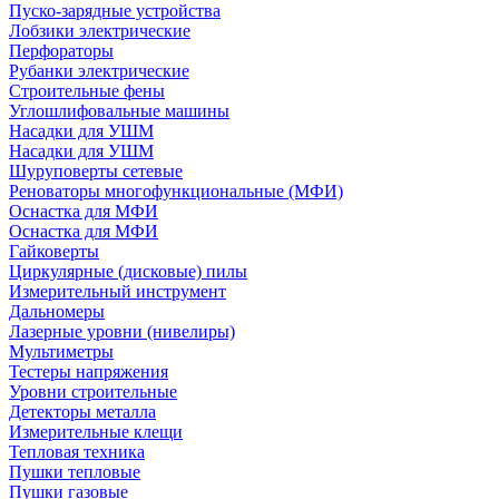
Пуско-зарядные устройства
Лобзики электрические
Перфораторы
Рубанки электрические
Строительные фены
Углошлифовальные машины
Насадки для УШМ
Насадки для УШМ
Шуруповерты сетевые
Реноваторы многофункциональные (МФИ)
Оснастка для МФИ
Оснастка для МФИ
Гайковерты
Циркулярные (дисковые) пилы
Измерительный инструмент
Дальномеры
Лазерные уровни (нивелиры)
Мультиметры
Тестеры напряжения
Уровни строительные
Детекторы металла
Измерительные клещи
Тепловая техника
Пушки тепловые
Пушки газовые