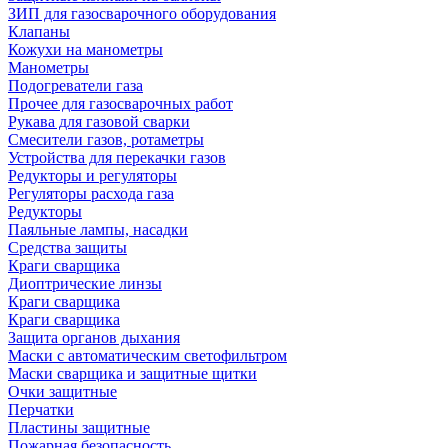
ЗИП для газосварочного оборудования
Клапаны
Кожухи на манометры
Манометры
Подогреватели газа
Прочее для газосварочных работ
Рукава для газовой сварки
Смесители газов, ротаметры
Устройства для перекачки газов
Редукторы и регуляторы
Регуляторы расхода газа
Редукторы
Паяльные лампы, насадки
Средства защиты
Краги сварщика
Диоптрические линзы
Краги сварщика
Краги сварщика
Защита органов дыхания
Маски с автоматическим светофильтром
Маски сварщика и защитные щитки
Очки защитные
Перчатки
Пластины защитные
Пожарная безопасность