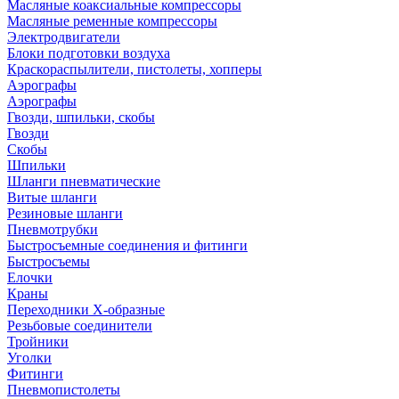
Масляные коаксиальные компрессоры
Масляные ременные компрессоры
Электродвигатели
Блоки подготовки воздуха
Краскораспылители, пистолеты, хопперы
Аэрографы
Аэрографы
Гвозди, шпильки, скобы
Гвозди
Скобы
Шпильки
Шланги пневматические
Витые шланги
Резиновые шланги
Пневмотрубки
Быстросъемные соединения и фитинги
Быстросъемы
Елочки
Краны
Переходники Х-образные
Резьбовые соединители
Тройники
Уголки
Фитинги
Пневмопистолеты