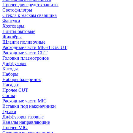
Прочее для средств защиты
Светофильтры
Стёкла к маскам сварщика
Фартуки
Хозтовары
Плиты бытовые
Жиклёры
Шланги поливочные
Расходные части MIG/TIG/CUT
Расходные части CUT
Головки плазмотронов
Диффузоры
Катоды
Наборы
Наборы балеринок
Насадки
Прочее CUT
Сопла
Расходные части MIG
Вставки под наконечники
Гусаки
Диффузоры газовые
Каналы направляющие
Прочее MIG
Сварочные наконечники