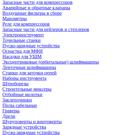
Запасные части для компрессоров
Аварийные и обратные клапаны
Воздушные фильтры в сборе
Манометры
Реле для компрессоров
Запасные части для нейлеров и степлеров
Электроинструмент
Точильные станки
Пуско-зарядные устройства
Оснастка для МФИ
Насадки для УШМ
Эксцентриковые (орбитальные) шлифмашины
Ленточные шлифмашины
Станки для заточки цепей
Наборы инструмента
Штроборезы
Строительные миксеры
Отбойные молотки
Заклепочники
Пилы сабельные
Граверы
Дрели
Шуруповерты и винтоверты
Зарядные устройства
Пуско-зарядные устройства