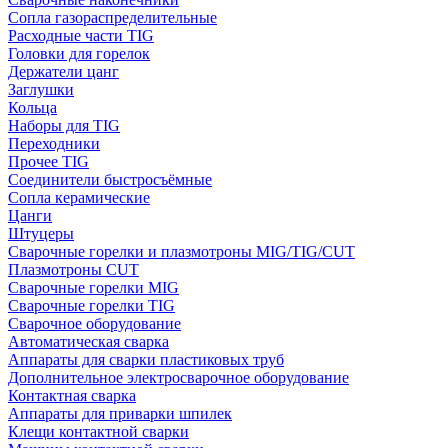
Сопла газораспределительные
Расходные части TIG
Головки для горелок
Держатели цанг
Заглушки
Кольца
Наборы для TIG
Переходники
Прочее TIG
Соединители быстросъёмные
Сопла керамические
Цанги
Штуцеры
Сварочные горелки и плазмотроны MIG/TIG/CUT
Плазмотроны CUT
Сварочные горелки MIG
Сварочные горелки TIG
Сварочное оборудование
Автоматическая сварка
Аппараты для сварки пластиковых труб
Дополнительное электросварочное оборудование
Контактная сварка
Аппараты для приварки шпилек
Клещи контактной сварки