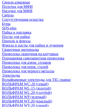
Сверла алмазные
Полотна для МФИ
Насадки для МФИ
Свёрла
Сопутствующая оснастка
Буры
SDS-plus
Пайка и наплавка
Посты для пайки
Припои и флюсы
Флюсы и пасты для пайки и лужения
Сварочные материалы
Проволока сварочная на катушках
Порошковая самозащитная проволока
Проволока для алюм. сплавов
Проволока для нерж. сталей
Проволока для черного металла
Электроды
Вольфрамовые электроды для TIG сварки
ВОЛЬФРАМ WC-20 (серый)
ВОЛЬФРАМ WL-15 (золотой)
ВОЛЬФРАМ WL-20 (голубой)
ВОЛЬФРАМ WP (зеленый)
ВОЛЬФРАМ WT-20 (красный)
ВОЛЬФРАМ WY-20 (синий)