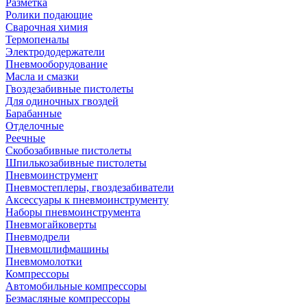
Разметка
Ролики подающие
Сварочная химия
Термопеналы
Электрододержатели
Пневмооборудование
Масла и смазки
Гвоздезабивные пистолеты
Для одиночных гвоздей
Барабанные
Отделочные
Реечные
Скобозабивные пистолеты
Шпилькозабивные пистолеты
Пневмоинструмент
Пневмостеплеры, гвоздезабиватели
Аксессуары к пневмоинструменту
Наборы пневмоинструмента
Пневмогайковерты
Пневмодрели
Пневмошлифмашины
Пневмомолотки
Компрессоры
Автомобильные компрессоры
Безмасляные компрессоры