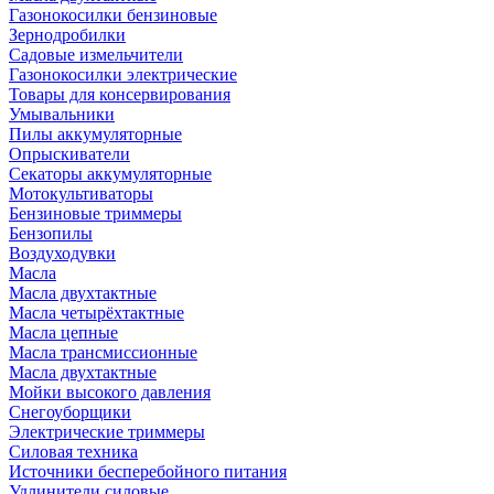
Газонокосилки бензиновые
Зернодробилки
Садовые измельчители
Газонокосилки электрические
Товары для консервирования
Умывальники
Пилы аккумуляторные
Опрыскиватели
Секаторы аккумуляторные
Мотокультиваторы
Бензиновые триммеры
Бензопилы
Воздуходувки
Масла
Масла двухтактные
Масла четырёхтактные
Масла цепные
Масла трансмиссионные
Масла двухтактные
Мойки высокого давления
Снегоуборщики
Электрические триммеры
Силовая техника
Источники бесперебойного питания
Удлинители силовые