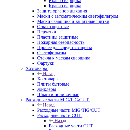
Краги сварщика
Краги сварщика
Защита органов дыхания
Маски с автоматическим светофильтром
Маски сварщика и защитные щитки
Очки защитные
Перчатки
Пластины защитные
Пожарная безопасность
Прочее для средств защиты
Светофильтры
Стёкла к маскам сварщика
Фартуки
Хозтовары
Назад
Хозтовары
Плиты бытовые
Жиклёры
Шланги поливочные
Расходные части MIG/TIG/CUT
Назад
Расходные части MIG/TIG/CUT
Расходные части CUT
Назад
Расходные части CUT