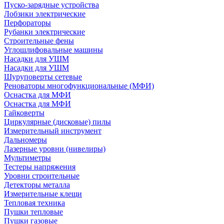
Пуско-зарядные устройства
Лобзики электрические
Перфораторы
Рубанки электрические
Строительные фены
Углошлифовальные машины
Насадки для УШМ
Насадки для УШМ
Шуруповерты сетевые
Реноваторы многофункциональные (МФИ)
Оснастка для МФИ
Оснастка для МФИ
Гайковерты
Циркулярные (дисковые) пилы
Измерительный инструмент
Дальномеры
Лазерные уровни (нивелиры)
Мультиметры
Тестеры напряжения
Уровни строительные
Детекторы металла
Измерительные клещи
Тепловая техника
Пушки тепловые
Пушки газовые