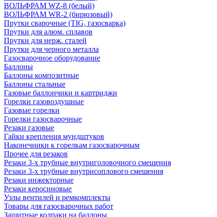
ВОЛЬФРАМ WZ-8 (белый)
ВОЛЬФРАМ WR-2 (бирюзовый)
Прутки сварочные (TIG, газосварка)
Прутки для алюм. сплавов
Прутки для нерж. сталей
Прутки для черного металла
Газосварочное оборудование
Баллоны
Баллоны композитные
Баллоны стальные
Газовые баллончики и картриджи
Горелки газовоздушные
Газовые горелки
Горелки газосварочные
Резаки газовые
Гайки крепления мундштуков
Наконечники к горелкам газосварочным
Прочее для резаков
Резаки 3-х трубные внутриголовочного смешения
Резаки 3-х трубные внутрисоплового смешения
Резаки инжекторные
Резаки керосиновые
Узлы вентилей и ремкомплекты
Товары для газосварочных работ
Защитные колпаки на баллоны