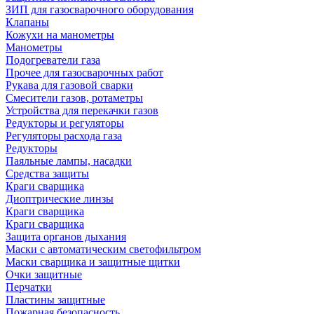
ЗИП для газосварочного оборудования
Клапаны
Кожухи на манометры
Манометры
Подогреватели газа
Прочее для газосварочных работ
Рукава для газовой сварки
Смесители газов, ротаметры
Устройства для перекачки газов
Редукторы и регуляторы
Регуляторы расхода газа
Редукторы
Паяльные лампы, насадки
Средства защиты
Краги сварщика
Диоптрические линзы
Краги сварщика
Краги сварщика
Защита органов дыхания
Маски с автоматическим светофильтром
Маски сварщика и защитные щитки
Очки защитные
Перчатки
Пластины защитные
Пожарная безопасность