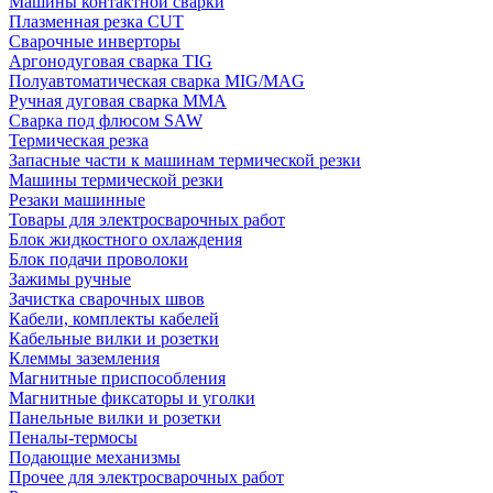
Машины контактной сварки
Плазменная резка CUT
Сварочные инверторы
Аргонодуговая сварка TIG
Полуавтоматическая сварка MIG/MAG
Ручная дуговая сварка MMA
Сварка под флюсом SAW
Термическая резка
Запасные части к машинам термической резки
Машины термической резки
Резаки машинные
Товары для электросварочных работ
Блок жидкостного охлаждения
Блок подачи проволоки
Зажимы ручные
Зачистка сварочных швов
Кабели, комплекты кабелей
Кабельные вилки и розетки
Клеммы заземления
Магнитные приспособления
Магнитные фиксаторы и уголки
Панельные вилки и розетки
Пеналы-термосы
Подающие механизмы
Прочее для электросварочных работ