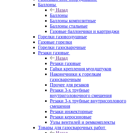
Баллоны
Назад
Баллоны
Баллоны композитные
Баллоны стальные
Газовые баллончики и картриджи
Горелки газовоздушные
Газовые горелки
Горелки газосварочные
Резаки газовые
Назад
Резаки газовые
Гайки крепления мундштуков
Наконечники к горелкам
газосварочным
Прочее для резаков
Резаки 3-х трубные
внутриголовочного смешения
Резаки 3-х трубные внутрисоплового
смешения
Резаки инжекторные
Резаки керосиновые
Узлы вентилей и ремкомплекты
Товары для газосварочных работ
Назад