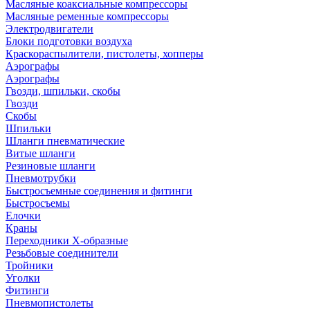
Масляные коаксиальные компрессоры
Масляные ременные компрессоры
Электродвигатели
Блоки подготовки воздуха
Краскораспылители, пистолеты, хопперы
Аэрографы
Аэрографы
Гвозди, шпильки, скобы
Гвозди
Скобы
Шпильки
Шланги пневматические
Витые шланги
Резиновые шланги
Пневмотрубки
Быстросъемные соединения и фитинги
Быстросъемы
Елочки
Краны
Переходники Х-образные
Резьбовые соединители
Тройники
Уголки
Фитинги
Пневмопистолеты