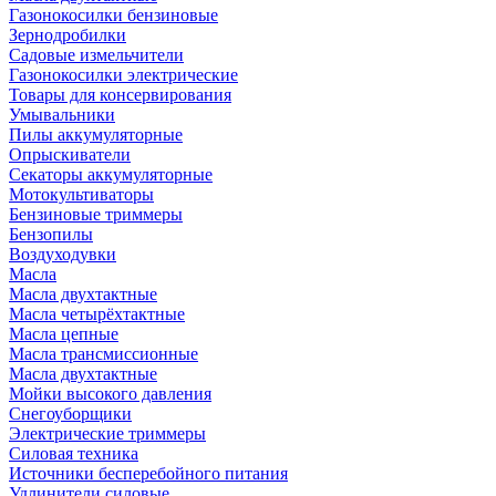
Газонокосилки бензиновые
Зернодробилки
Садовые измельчители
Газонокосилки электрические
Товары для консервирования
Умывальники
Пилы аккумуляторные
Опрыскиватели
Секаторы аккумуляторные
Мотокультиваторы
Бензиновые триммеры
Бензопилы
Воздуходувки
Масла
Масла двухтактные
Масла четырёхтактные
Масла цепные
Масла трансмиссионные
Масла двухтактные
Мойки высокого давления
Снегоуборщики
Электрические триммеры
Силовая техника
Источники бесперебойного питания
Удлинители силовые