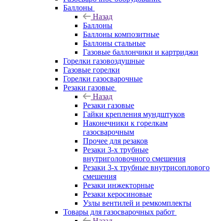
Баллоны
Назад
Баллоны
Баллоны композитные
Баллоны стальные
Газовые баллончики и картриджи
Горелки газовоздушные
Газовые горелки
Горелки газосварочные
Резаки газовые
Назад
Резаки газовые
Гайки крепления мундштуков
Наконечники к горелкам
газосварочным
Прочее для резаков
Резаки 3-х трубные
внутриголовочного смешения
Резаки 3-х трубные внутрисоплового
смешения
Резаки инжекторные
Резаки керосиновые
Узлы вентилей и ремкомплекты
Товары для газосварочных работ
Назад