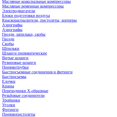
Масляные коаксиальные компрессоры
Масляные ременные компрессоры
Электродвигатели
Блоки подготовки воздуха
Краскораспылители, пистолеты, хопперы
Аэрографы
Аэрографы
Гвозди, шпильки, скобы
Гвозди
Скобы
Шпильки
Шланги пневматические
Витые шланги
Резиновые шланги
Пневмотрубки
Быстросъемные соединения и фитинги
Быстросъемы
Елочки
Краны
Переходники Х-образные
Резьбовые соединители
Тройники
Уголки
Фитинги
Пневмопистолеты