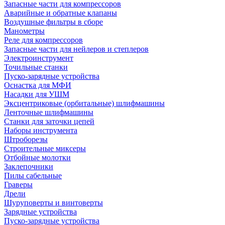
Запасные части для компрессоров
Аварийные и обратные клапаны
Воздушные фильтры в сборе
Манометры
Реле для компрессоров
Запасные части для нейлеров и степлеров
Электроинструмент
Точильные станки
Пуско-зарядные устройства
Оснастка для МФИ
Насадки для УШМ
Эксцентриковые (орбитальные) шлифмашины
Ленточные шлифмашины
Станки для заточки цепей
Наборы инструмента
Штроборезы
Строительные миксеры
Отбойные молотки
Заклепочники
Пилы сабельные
Граверы
Дрели
Шуруповерты и винтоверты
Зарядные устройства
Пуско-зарядные устройства