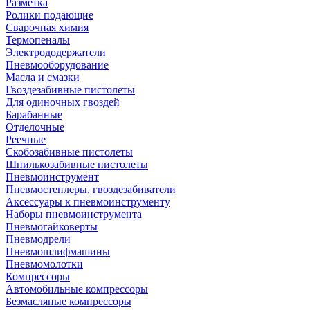
Разметка
Ролики подающие
Сварочная химия
Термопеналы
Электрододержатели
Пневмооборудование
Масла и смазки
Гвоздезабивные пистолеты
Для одиночных гвоздей
Барабанные
Отделочные
Реечные
Скобозабивные пистолеты
Шпилькозабивные пистолеты
Пневмоинструмент
Пневмостеплеры, гвоздезабиватели
Аксессуары к пневмоинструменту
Наборы пневмоинструмента
Пневмогайковерты
Пневмодрели
Пневмошлифмашины
Пневмомолотки
Компрессоры
Автомобильные компрессоры
Безмасляные компрессоры