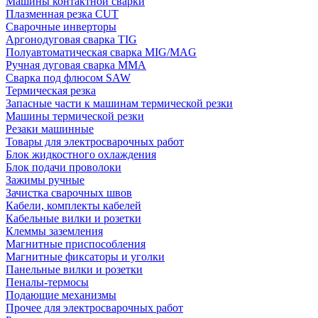
Машины контактной сварки
Плазменная резка CUT
Сварочные инверторы
Аргонодуговая сварка TIG
Полуавтоматическая сварка MIG/MAG
Ручная дуговая сварка MMA
Сварка под флюсом SAW
Термическая резка
Запасные части к машинам термической резки
Машины термической резки
Резаки машинные
Товары для электросварочных работ
Блок жидкостного охлаждения
Блок подачи проволоки
Зажимы ручные
Зачистка сварочных швов
Кабели, комплекты кабелей
Кабельные вилки и розетки
Клеммы заземления
Магнитные приспособления
Магнитные фиксаторы и уголки
Панельные вилки и розетки
Пеналы-термосы
Подающие механизмы
Прочее для электросварочных работ