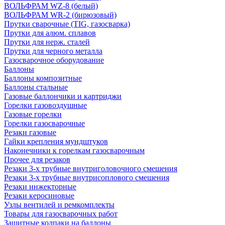
ВОЛЬФРАМ WZ-8 (белый)
ВОЛЬФРАМ WR-2 (бирюзовый)
Прутки сварочные (TIG, газосварка)
Прутки для алюм. сплавов
Прутки для нерж. сталей
Прутки для черного металла
Газосварочное оборудование
Баллоны
Баллоны композитные
Баллоны стальные
Газовые баллончики и картриджи
Горелки газовоздушные
Газовые горелки
Горелки газосварочные
Резаки газовые
Гайки крепления мундштуков
Наконечники к горелкам газосварочным
Прочее для резаков
Резаки 3-х трубные внутриголовочного смешения
Резаки 3-х трубные внутрисоплового смешения
Резаки инжекторные
Резаки керосиновые
Узлы вентилей и ремкомплекты
Товары для газосварочных работ
Защитные колпаки на баллоны