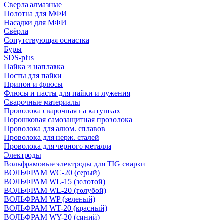
Сверла алмазные
Полотна для МФИ
Насадки для МФИ
Свёрла
Сопутствующая оснастка
Буры
SDS-plus
Пайка и наплавка
Посты для пайки
Припои и флюсы
Флюсы и пасты для пайки и лужения
Сварочные материалы
Проволока сварочная на катушках
Порошковая самозащитная проволока
Проволока для алюм. сплавов
Проволока для нерж. сталей
Проволока для черного металла
Электроды
Вольфрамовые электроды для TIG сварки
ВОЛЬФРАМ WC-20 (серый)
ВОЛЬФРАМ WL-15 (золотой)
ВОЛЬФРАМ WL-20 (голубой)
ВОЛЬФРАМ WP (зеленый)
ВОЛЬФРАМ WT-20 (красный)
ВОЛЬФРАМ WY-20 (синий)