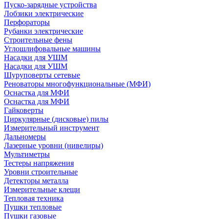
Пуско-зарядные устройства
Лобзики электрические
Перфораторы
Рубанки электрические
Строительные фены
Углошлифовальные машины
Насадки для УШМ
Насадки для УШМ
Шуруповерты сетевые
Реноваторы многофункциональные (МФИ)
Оснастка для МФИ
Оснастка для МФИ
Гайковерты
Циркулярные (дисковые) пилы
Измерительный инструмент
Дальномеры
Лазерные уровни (нивелиры)
Мультиметры
Тестеры напряжения
Уровни строительные
Детекторы металла
Измерительные клещи
Тепловая техника
Пушки тепловые
Пушки газовые