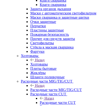
Краги сварщика
Краги сварщика
Защита органов дыхания
Маски с автоматическим светофильтром
Маски сварщика и защитные щитки
Очки защитные
Перчатки
Пластины защитные
Пожарная безопасность
Прочее для средств защиты
Светофильтры
Стёкла к маскам сварщика
Фартуки
Хозтовары
Назад
Хозтовары
Плиты бытовые
Жиклёры
Шланги поливочные
Расходные части MIG/TIG/CUT
Назад
Расходные части MIG/TIG/CUT
Расходные части CUT
Назад
Расходные части CUT