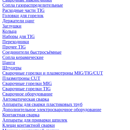
Сопла газораспределительные
Расходные части TIG
Головки для горелок
Держатели цанг
Заглушки
Кольца
Наборы для TIG
Переходники
Прочее TIG
Соединители быстросъёмные
Сопла керамические
Цанги
Штуцеры
Сварочные горелки и плазмотроны MIG/TIG/CUT
Плазмотроны CUT
Сварочные горелки MIG
Сварочные горелки TIG
Сварочное оборудование
Автоматическая сварка
Аппараты для сварки пластиковых труб
Дополнительное электросварочное оборудование
Контактная сварка
Аппараты для приварки шпилек
Клещи контактной сварки