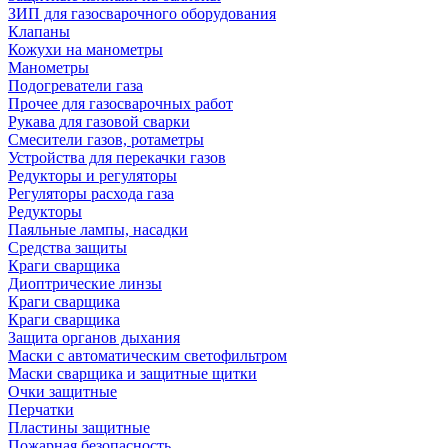
ЗИП для газосварочного оборудования
Клапаны
Кожухи на манометры
Манометры
Подогреватели газа
Прочее для газосварочных работ
Рукава для газовой сварки
Смесители газов, ротаметры
Устройства для перекачки газов
Редукторы и регуляторы
Регуляторы расхода газа
Редукторы
Паяльные лампы, насадки
Средства защиты
Краги сварщика
Диоптрические линзы
Краги сварщика
Краги сварщика
Защита органов дыхания
Маски с автоматическим светофильтром
Маски сварщика и защитные щитки
Очки защитные
Перчатки
Пластины защитные
Пожарная безопасность