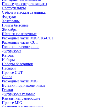
Прочее для средств защиты
Светофильтры
Стёкла к маскам сварщика
Фартуки
Хозтовары
Плиты бытовые
Жиклёры
Шланги поливочные
Расходные части MIG/TIG/CUT
Расходные части CUT
Головки плазмотронов
Диффузоры
Катоды
Наборы
Наборы балеринок
Насадки
Прочее CUT
Сопла
Расходные части MIG
Вставки под наконечники
Гусаки
Диффузоры газовые
Каналы направляющие
Прочее MIG
Сварочные наконечники