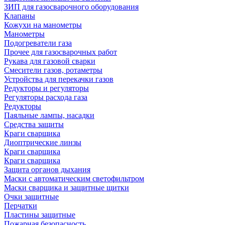
ЗИП для газосварочного оборудования
Клапаны
Кожухи на манометры
Манометры
Подогреватели газа
Прочее для газосварочных работ
Рукава для газовой сварки
Смесители газов, ротаметры
Устройства для перекачки газов
Редукторы и регуляторы
Регуляторы расхода газа
Редукторы
Паяльные лампы, насадки
Средства защиты
Краги сварщика
Диоптрические линзы
Краги сварщика
Краги сварщика
Защита органов дыхания
Маски с автоматическим светофильтром
Маски сварщика и защитные щитки
Очки защитные
Перчатки
Пластины защитные
Пожарная безопасность