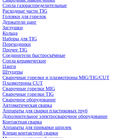
Сопла газораспределительные
Расходные части TIG
Головки для горелок
Держатели цанг
Заглушки
Кольца
Наборы для TIG
Переходники
Прочее TIG
Соединители быстросъёмные
Сопла керамические
Цанги
Штуцеры
Сварочные горелки и плазмотроны MIG/TIG/CUT
Плазмотроны CUT
Сварочные горелки MIG
Сварочные горелки TIG
Сварочное оборудование
Автоматическая сварка
Аппараты для сварки пластиковых труб
Дополнительное электросварочное оборудование
Контактная сварка
Аппараты для приварки шпилек
Клещи контактной сварки