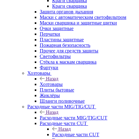
Краги сварщика
Краги сварщика
Защита органов дыхания
Маски с автоматическим светофильтром
Маски сварщика и защитные щитки
Очки защитные
Перчатки
Пластины защитные
Пожарная безопасность
Прочее для средств защиты
Светофильтры
Стёкла к маскам сварщика
Фартуки
Хозтовары
Назад
Хозтовары
Плиты бытовые
Жиклёры
Шланги поливочные
Расходные части MIG/TIG/CUT
Назад
Расходные части MIG/TIG/CUT
Расходные части CUT
Назад
Расходные части CUT