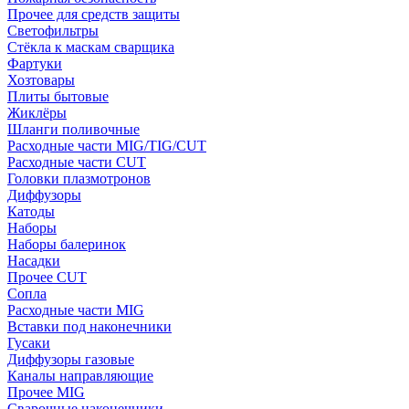
Прочее для средств защиты
Светофильтры
Стёкла к маскам сварщика
Фартуки
Хозтовары
Плиты бытовые
Жиклёры
Шланги поливочные
Расходные части MIG/TIG/CUT
Расходные части CUT
Головки плазмотронов
Диффузоры
Катоды
Наборы
Наборы балеринок
Насадки
Прочее CUT
Сопла
Расходные части MIG
Вставки под наконечники
Гусаки
Диффузоры газовые
Каналы направляющие
Прочее MIG
Сварочные наконечники