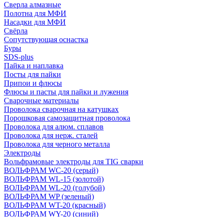
Сверла алмазные
Полотна для МФИ
Насадки для МФИ
Свёрла
Сопутствующая оснастка
Буры
SDS-plus
Пайка и наплавка
Посты для пайки
Припои и флюсы
Флюсы и пасты для пайки и лужения
Сварочные материалы
Проволока сварочная на катушках
Порошковая самозащитная проволока
Проволока для алюм. сплавов
Проволока для нерж. сталей
Проволока для черного металла
Электроды
Вольфрамовые электроды для TIG сварки
ВОЛЬФРАМ WC-20 (серый)
ВОЛЬФРАМ WL-15 (золотой)
ВОЛЬФРАМ WL-20 (голубой)
ВОЛЬФРАМ WP (зеленый)
ВОЛЬФРАМ WT-20 (красный)
ВОЛЬФРАМ WY-20 (синий)