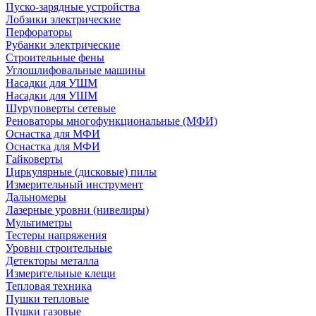
Пуско-зарядные устройства
Лобзики электрические
Перфораторы
Рубанки электрические
Строительные фены
Углошлифовальные машины
Насадки для УШМ
Насадки для УШМ
Шуруповерты сетевые
Реноваторы многофункциональные (МФИ)
Оснастка для МФИ
Оснастка для МФИ
Гайковерты
Циркулярные (дисковые) пилы
Измерительный инструмент
Дальномеры
Лазерные уровни (нивелиры)
Мультиметры
Тестеры напряжения
Уровни строительные
Детекторы металла
Измерительные клещи
Тепловая техника
Пушки тепловые
Пушки газовые