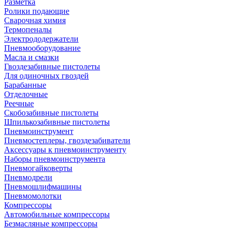
Разметка
Ролики подающие
Сварочная химия
Термопеналы
Электрододержатели
Пневмооборудование
Масла и смазки
Гвоздезабивные пистолеты
Для одиночных гвоздей
Барабанные
Отделочные
Реечные
Скобозабивные пистолеты
Шпилькозабивные пистолеты
Пневмоинструмент
Пневмостеплеры, гвоздезабиватели
Аксессуары к пневмоинструменту
Наборы пневмоинструмента
Пневмогайковерты
Пневмодрели
Пневмошлифмашины
Пневмомолотки
Компрессоры
Автомобильные компрессоры
Безмасляные компрессоры