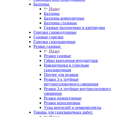
Баллоны
Назад
Баллоны
Баллоны композитные
Баллоны стальные
Газовые баллончики и картриджи
Горелки газовоздушные
Газовые горелки
Горелки газосварочные
Резаки газовые
Назад
Резаки газовые
Гайки крепления мундштуков
Наконечники к горелкам
газосварочным
Прочее для резаков
Резаки 3-х трубные
внутриголовочного смешения
Резаки 3-х трубные внутрисоплового
смешения
Резаки инжекторные
Резаки керосиновые
Узлы вентилей и ремкомплекты
Товары для газосварочных работ
Назад