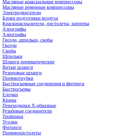
Масляные коаксиальные компрессоры
Масляные ременные компрессоры
Электродвигатели
Блоки подготовки воздуха
Краскораспылители, пистолеты, хопперы
Аэрографы
Аэрографы
Гвозди, шпильки, скобы
Гвозди
Скобы
Шпильки
Шланги пневматические
Витые шланги
Резиновые шланги
Пневмотрубки
Быстросъемные соединения и фитинги
Быстросъемы
Елочки
Краны
Переходники Х-образные
Резьбовые соединители
Тройники
Уголки
Фитинги
Пневмопистолеты