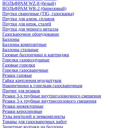
ВОЛЬФРАМ WZ-8 (белый)
ВОЛЬФРАМ WR-2 (бирюзовый)
Прутки сварочные (TIG, газосварка)
Прутки для алюм. сплавов
Прутки для нерж. сталей
Прутки для черного металла
Газосварочное оборудование
Баллоны
Баллоны композитные
Баллоны стальные
Газовые баллончики и картриджи
Горелки газовоздушные
Газовые горелки
Горелки газосварочные
Резаки газовые
Гайки крепления мундштуков
Наконечники к горелкам газосварочным
Прочее для резаков
Резаки 3-х трубные внутриголовочного смешения
Резаки 3-х трубные внутрисоплового смешения
Резаки инжекторные
Резаки керосиновые
Узлы вентилей и ремкомплекты
Товары для газосварочных работ
Защитные колпаки на баллоны