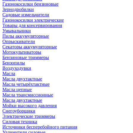
Газонокосилки бензиновые
Зернодробилки
Садовые измельчители
Газонокосилки электрические
Товары для консервирования
Умывальники
Пилы аккумуляторные
Опрыскиватели
Секаторы аккумуляторные
Мотокультиваторы
Бензиновые триммеры
Бензопилы
Воздуходувки
Масла
Масла двухтактные
Масла четырёхтактные
Масла цепные
Масла трансмиссионные
Масла двухтактные
Мойки высокого давления
Снегоуборщики
Электрические триммеры
Силовая техника
Источники бесперебойного питания
Удлинители силовые