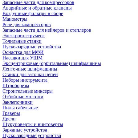
Запасные части для компрессоров
Аварийные и обратные клапаны
Воздушные фильтры в сборе
Манометры
Реле для компрессоров
Запасные части для нейлеров и степлеров
Электроинструмент
Точильные станки
Пуско-зарядные устройства
Оснастка для МФИ
Насадки для УШМ
Эксцентриковые (орбитальные) шлифмашины
Ленточные шлифмашины
Станки для заточки цепей
Наборы инструмента
Штроборезы
Строительные миксеры
Отбойные молотки
Заклепочники
Пилы сабельные
Граверы
Дрели
Шуруповерты и винтоверты
Зарядные устройства
Пуско-зарядные устройства