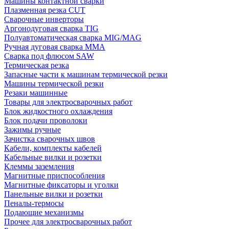
Машины контактной сварки
Плазменная резка CUT
Сварочные инверторы
Аргонодуговая сварка TIG
Полуавтоматическая сварка MIG/MAG
Ручная дуговая сварка MMA
Сварка под флюсом SAW
Термическая резка
Запасные части к машинам термической резки
Машины термической резки
Резаки машинные
Товары для электросварочных работ
Блок жидкостного охлаждения
Блок подачи проволоки
Зажимы ручные
Зачистка сварочных швов
Кабели, комплекты кабелей
Кабельные вилки и розетки
Клеммы заземления
Магнитные приспособления
Магнитные фиксаторы и уголки
Панельные вилки и розетки
Пеналы-термосы
Подающие механизмы
Прочее для электросварочных работ