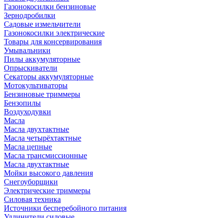
Газонокосилки бензиновые
Зернодробилки
Садовые измельчители
Газонокосилки электрические
Товары для консервирования
Умывальники
Пилы аккумуляторные
Опрыскиватели
Секаторы аккумуляторные
Мотокультиваторы
Бензиновые триммеры
Бензопилы
Воздуходувки
Масла
Масла двухтактные
Масла четырёхтактные
Масла цепные
Масла трансмиссионные
Масла двухтактные
Мойки высокого давления
Снегоуборщики
Электрические триммеры
Силовая техника
Источники бесперебойного питания
Удлинители силовые