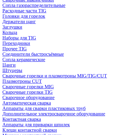
Сопла газораспределительные
Расходные части TIG
Головки для горелок
Держатели цанг
Заглушки
Кольца
Наборы для TIG
Переходники
Прочее TIG
Соединители быстросъёмные
Сопла керамические
Цанги
Штуцеры
Сварочные горелки и плазмотроны MIG/TIG/CUT
Плазмотроны CUT
Сварочные горелки MIG
Сварочные горелки TIG
Сварочное оборудование
Автоматическая сварка
Аппараты для сварки пластиковых труб
Дополнительное электросварочное оборудование
Контактная сварка
Аппараты для приварки шпилек
Клещи контактной сварки