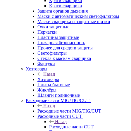
Краги сварщика
Краги сварщика
Защита органов дыхания
Маски с автоматическим светофильтром
Маски сварщика и защитные щитки
Очки защитные
Перчатки
Пластины защитные
Пожарная безопасность
Прочее для средств защиты
Светофильтры
Стёкла к маскам сварщика
Фартуки
Хозтовары
Назад
Хозтовары
Плиты бытовые
Жиклёры
Шланги поливочные
Расходные части MIG/TIG/CUT
Назад
Расходные части MIG/TIG/CUT
Расходные части CUT
Назад
Расходные части CUT