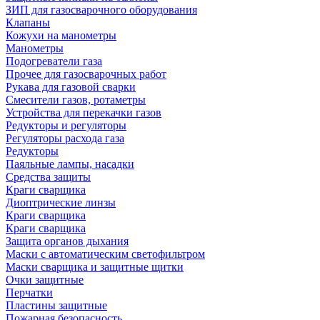
ЗИП для газосварочного оборудования
Клапаны
Кожухи на манометры
Манометры
Подогреватели газа
Прочее для газосварочных работ
Рукава для газовой сварки
Смесители газов, ротаметры
Устройства для перекачки газов
Редукторы и регуляторы
Регуляторы расхода газа
Редукторы
Паяльные лампы, насадки
Средства защиты
Краги сварщика
Диоптрические линзы
Краги сварщика
Краги сварщика
Защита органов дыхания
Маски с автоматическим светофильтром
Маски сварщика и защитные щитки
Очки защитные
Перчатки
Пластины защитные
Пожарная безопасность