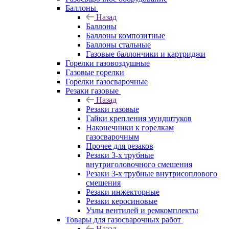
Баллоны
Назад
Баллоны
Баллоны композитные
Баллоны стальные
Газовые баллончики и картриджи
Горелки газовоздушные
Газовые горелки
Горелки газосварочные
Резаки газовые
Назад
Резаки газовые
Гайки крепления мундштуков
Наконечники к горелкам
газосварочным
Прочее для резаков
Резаки 3-х трубные
внутриголовочного смешения
Резаки 3-х трубные внутрисоплового
смешения
Резаки инжекторные
Резаки керосиновые
Узлы вентилей и ремкомплекты
Товары для газосварочных работ
Назад