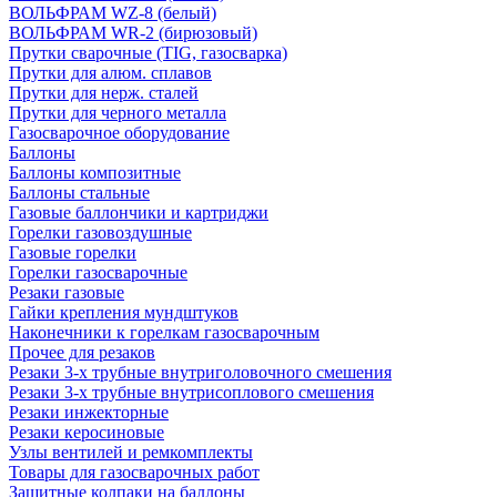
ВОЛЬФРАМ WZ-8 (белый)
ВОЛЬФРАМ WR-2 (бирюзовый)
Прутки сварочные (TIG, газосварка)
Прутки для алюм. сплавов
Прутки для нерж. сталей
Прутки для черного металла
Газосварочное оборудование
Баллоны
Баллоны композитные
Баллоны стальные
Газовые баллончики и картриджи
Горелки газовоздушные
Газовые горелки
Горелки газосварочные
Резаки газовые
Гайки крепления мундштуков
Наконечники к горелкам газосварочным
Прочее для резаков
Резаки 3-х трубные внутриголовочного смешения
Резаки 3-х трубные внутрисоплового смешения
Резаки инжекторные
Резаки керосиновые
Узлы вентилей и ремкомплекты
Товары для газосварочных работ
Защитные колпаки на баллоны