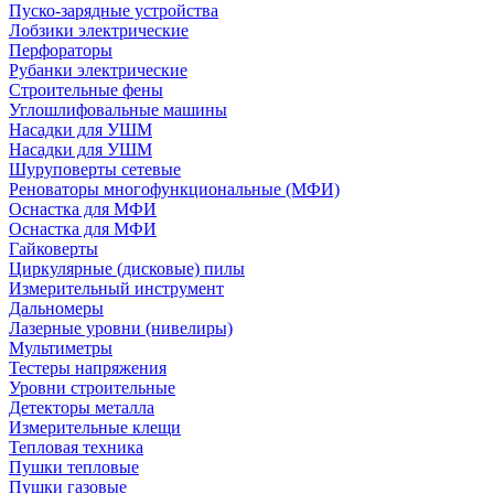
Пуско-зарядные устройства
Лобзики электрические
Перфораторы
Рубанки электрические
Строительные фены
Углошлифовальные машины
Насадки для УШМ
Насадки для УШМ
Шуруповерты сетевые
Реноваторы многофункциональные (МФИ)
Оснастка для МФИ
Оснастка для МФИ
Гайковерты
Циркулярные (дисковые) пилы
Измерительный инструмент
Дальномеры
Лазерные уровни (нивелиры)
Мультиметры
Тестеры напряжения
Уровни строительные
Детекторы металла
Измерительные клещи
Тепловая техника
Пушки тепловые
Пушки газовые