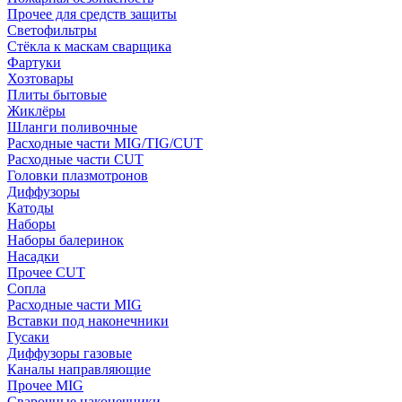
Прочее для средств защиты
Светофильтры
Стёкла к маскам сварщика
Фартуки
Хозтовары
Плиты бытовые
Жиклёры
Шланги поливочные
Расходные части MIG/TIG/CUT
Расходные части CUT
Головки плазмотронов
Диффузоры
Катоды
Наборы
Наборы балеринок
Насадки
Прочее CUT
Сопла
Расходные части MIG
Вставки под наконечники
Гусаки
Диффузоры газовые
Каналы направляющие
Прочее MIG
Сварочные наконечники