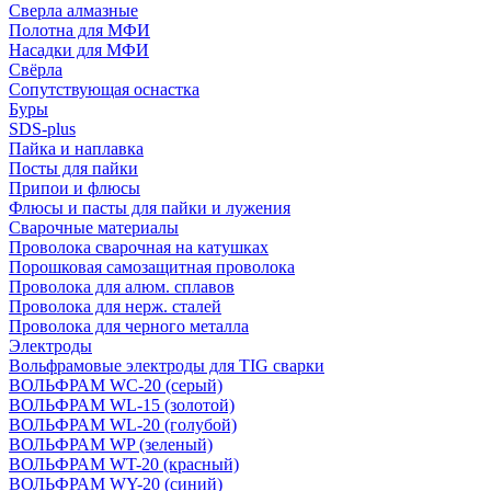
Сверла алмазные
Полотна для МФИ
Насадки для МФИ
Свёрла
Сопутствующая оснастка
Буры
SDS-plus
Пайка и наплавка
Посты для пайки
Припои и флюсы
Флюсы и пасты для пайки и лужения
Сварочные материалы
Проволока сварочная на катушках
Порошковая самозащитная проволока
Проволока для алюм. сплавов
Проволока для нерж. сталей
Проволока для черного металла
Электроды
Вольфрамовые электроды для TIG сварки
ВОЛЬФРАМ WC-20 (серый)
ВОЛЬФРАМ WL-15 (золотой)
ВОЛЬФРАМ WL-20 (голубой)
ВОЛЬФРАМ WP (зеленый)
ВОЛЬФРАМ WT-20 (красный)
ВОЛЬФРАМ WY-20 (синий)