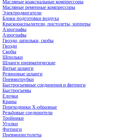
Масляные коаксиальные компрессоры
Масляные ременные компрессоры
Электродвигатели
Блоки подготовки воздуха
Краскораспылители, пистолеты, хопперы
Аэрографы
Аэрографы
Гвозди, шпильки, скобы
Гвозди
Скобы
Шпильки
Шланги пневматические
Витые шланги
Резиновые шланги
Пневмотрубки
Быстросъемные соединения и фитинги
Быстросъемы
Елочки
Краны
Переходники Х-образные
Резьбовые соединители
Тройники
Уголки
Фитинги
Пневмопистолеты