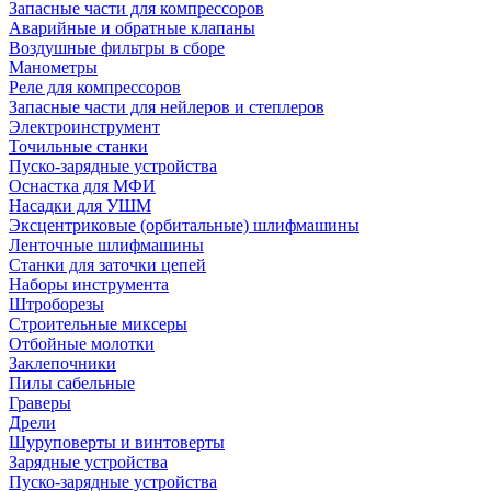
Запасные части для компрессоров
Аварийные и обратные клапаны
Воздушные фильтры в сборе
Манометры
Реле для компрессоров
Запасные части для нейлеров и степлеров
Электроинструмент
Точильные станки
Пуско-зарядные устройства
Оснастка для МФИ
Насадки для УШМ
Эксцентриковые (орбитальные) шлифмашины
Ленточные шлифмашины
Станки для заточки цепей
Наборы инструмента
Штроборезы
Строительные миксеры
Отбойные молотки
Заклепочники
Пилы сабельные
Граверы
Дрели
Шуруповерты и винтоверты
Зарядные устройства
Пуско-зарядные устройства