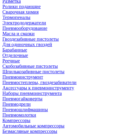
Разметка
Ролики подающие
Сварочная химия
Термопеналы
Электрододержатели
Пневмооборудование
Масла и смазки
Гвоздезабивные пистолеты
Для одиночных гвоздей
Барабанные
Отделочные
Реечные
Скобозабивные пистолеты
Шпилькозабивные пистолеты
Пневмоинструмент
Пневмостеплеры, гвоздезабиватели
Аксессуары к пневмоинструменту
Наборы пневмоинструмента
Пневмогайковерты
Пневмодрели
Пневмошлифмашины
Пневмомолотки
Компрессоры
Автомобильные компрессоры
Безмасляные компрессоры