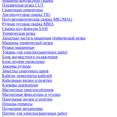
Машины контактной сварки
Плазменная резка CUT
Сварочные инверторы
Аргонодуговая сварка TIG
Полуавтоматическая сварка MIG/MAG
Ручная дуговая сварка MMA
Сварка под флюсом SAW
Термическая резка
Запасные части к машинам термической резки
Машины термической резки
Резаки машинные
Товары для электросварочных работ
Блок жидкостного охлаждения
Блок подачи проволоки
Зажимы ручные
Зачистка сварочных швов
Кабели, комплекты кабелей
Кабельные вилки и розетки
Клеммы заземления
Магнитные приспособления
Магнитные фиксаторы и уголки
Панельные вилки и розетки
Пеналы-термосы
Подающие механизмы
Прочее для электросварочных работ