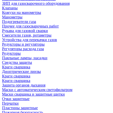
ЗИП для газосварочного оборудования
Клапаны
Кожухи на манометры
Манометры
Подогреватели газа
Прочее для газосварочных работ
Рукава для газовой сварки
Смесители газов, ротаметры
Устройства для перекачки газов
Редукторы и регуляторы
Регуляторы расхода газа
Редукторы
Паяльные лампы, насадки
Средства защиты
Краги сварщика
Диоптрические линзы
Краги сварщика
Краги сварщика
Защита органов дыхания
Маски с автоматическим светофильтром
Маски сварщика и защитные щитки
Очки защитные
Перчатки
Пластины защитные
Пожарная безопасность