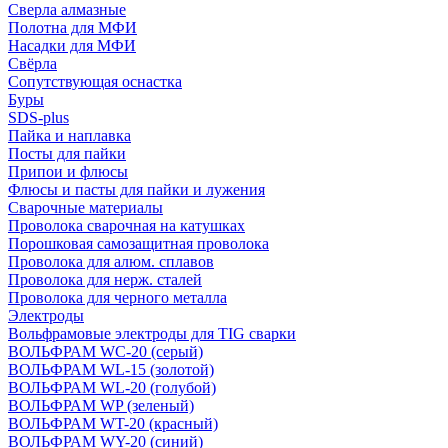
Сверла алмазные
Полотна для МФИ
Насадки для МФИ
Свёрла
Сопутствующая оснастка
Буры
SDS-plus
Пайка и наплавка
Посты для пайки
Припои и флюсы
Флюсы и пасты для пайки и лужения
Сварочные материалы
Проволока сварочная на катушках
Порошковая самозащитная проволока
Проволока для алюм. сплавов
Проволока для нерж. сталей
Проволока для черного металла
Электроды
Вольфрамовые электроды для TIG сварки
ВОЛЬФРАМ WC-20 (серый)
ВОЛЬФРАМ WL-15 (золотой)
ВОЛЬФРАМ WL-20 (голубой)
ВОЛЬФРАМ WP (зеленый)
ВОЛЬФРАМ WT-20 (красный)
ВОЛЬФРАМ WY-20 (синий)