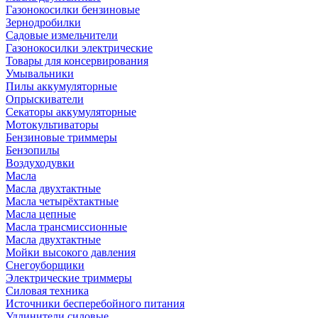
Газонокосилки бензиновые
Зернодробилки
Садовые измельчители
Газонокосилки электрические
Товары для консервирования
Умывальники
Пилы аккумуляторные
Опрыскиватели
Секаторы аккумуляторные
Мотокультиваторы
Бензиновые триммеры
Бензопилы
Воздуходувки
Масла
Масла двухтактные
Масла четырёхтактные
Масла цепные
Масла трансмиссионные
Масла двухтактные
Мойки высокого давления
Снегоуборщики
Электрические триммеры
Силовая техника
Источники бесперебойного питания
Удлинители силовые