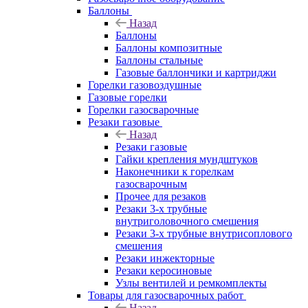
Баллоны
Назад
Баллоны
Баллоны композитные
Баллоны стальные
Газовые баллончики и картриджи
Горелки газовоздушные
Газовые горелки
Горелки газосварочные
Резаки газовые
Назад
Резаки газовые
Гайки крепления мундштуков
Наконечники к горелкам
газосварочным
Прочее для резаков
Резаки 3-х трубные
внутриголовочного смешения
Резаки 3-х трубные внутрисоплового
смешения
Резаки инжекторные
Резаки керосиновые
Узлы вентилей и ремкомплекты
Товары для газосварочных работ
Назад