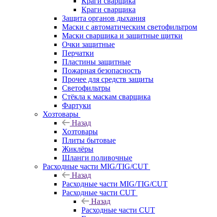
Краги сварщика
Краги сварщика
Защита органов дыхания
Маски с автоматическим светофильтром
Маски сварщика и защитные щитки
Очки защитные
Перчатки
Пластины защитные
Пожарная безопасность
Прочее для средств защиты
Светофильтры
Стёкла к маскам сварщика
Фартуки
Хозтовары
Назад
Хозтовары
Плиты бытовые
Жиклёры
Шланги поливочные
Расходные части MIG/TIG/CUT
Назад
Расходные части MIG/TIG/CUT
Расходные части CUT
Назад
Расходные части CUT