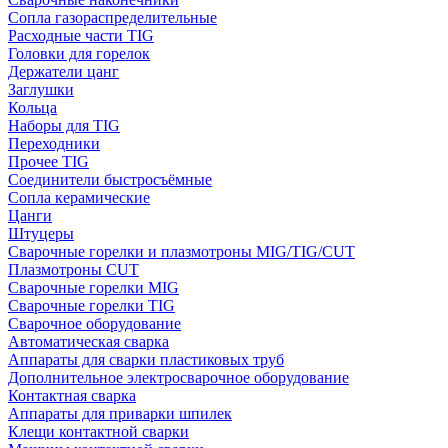
Сопла газораспределительные
Расходные части TIG
Головки для горелок
Держатели цанг
Заглушки
Кольца
Наборы для TIG
Переходники
Прочее TIG
Соединители быстросъёмные
Сопла керамические
Цанги
Штуцеры
Сварочные горелки и плазмотроны MIG/TIG/CUT
Плазмотроны CUT
Сварочные горелки MIG
Сварочные горелки TIG
Сварочное оборудование
Автоматическая сварка
Аппараты для сварки пластиковых труб
Дополнительное электросварочное оборудование
Контактная сварка
Аппараты для приварки шпилек
Клещи контактной сварки