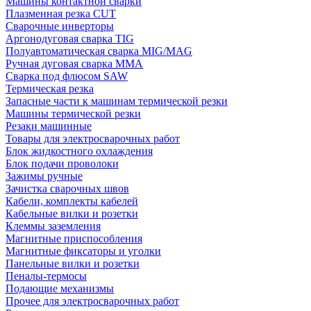
Машины контактной сварки
Плазменная резка CUT
Сварочные инверторы
Аргонодуговая сварка TIG
Полуавтоматическая сварка MIG/MAG
Ручная дуговая сварка MMA
Сварка под флюсом SAW
Термическая резка
Запасные части к машинам термической резки
Машины термической резки
Резаки машинные
Товары для электросварочных работ
Блок жидкостного охлаждения
Блок подачи проволоки
Зажимы ручные
Зачистка сварочных швов
Кабели, комплекты кабелей
Кабельные вилки и розетки
Клеммы заземления
Магнитные приспособления
Магнитные фиксаторы и уголки
Панельные вилки и розетки
Пеналы-термосы
Подающие механизмы
Прочее для электросварочных работ