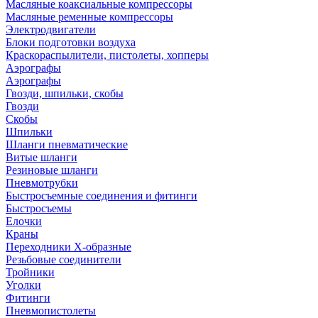
Масляные коаксиальные компрессоры
Масляные ременные компрессоры
Электродвигатели
Блоки подготовки воздуха
Краскораспылители, пистолеты, хопперы
Аэрографы
Аэрографы
Гвозди, шпильки, скобы
Гвозди
Скобы
Шпильки
Шланги пневматические
Витые шланги
Резиновые шланги
Пневмотрубки
Быстросъемные соединения и фитинги
Быстросъемы
Елочки
Краны
Переходники Х-образные
Резьбовые соединители
Тройники
Уголки
Фитинги
Пневмопистолеты