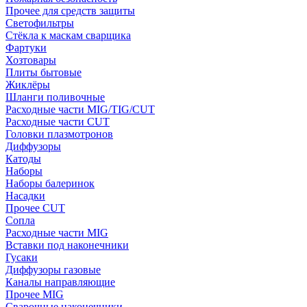
Прочее для средств защиты
Светофильтры
Стёкла к маскам сварщика
Фартуки
Хозтовары
Плиты бытовые
Жиклёры
Шланги поливочные
Расходные части MIG/TIG/CUT
Расходные части CUT
Головки плазмотронов
Диффузоры
Катоды
Наборы
Наборы балеринок
Насадки
Прочее CUT
Сопла
Расходные части MIG
Вставки под наконечники
Гусаки
Диффузоры газовые
Каналы направляющие
Прочее MIG
Сварочные наконечники