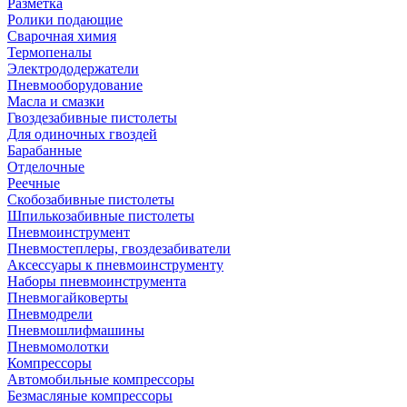
Разметка
Ролики подающие
Сварочная химия
Термопеналы
Электрододержатели
Пневмооборудование
Масла и смазки
Гвоздезабивные пистолеты
Для одиночных гвоздей
Барабанные
Отделочные
Реечные
Скобозабивные пистолеты
Шпилькозабивные пистолеты
Пневмоинструмент
Пневмостеплеры, гвоздезабиватели
Аксессуары к пневмоинструменту
Наборы пневмоинструмента
Пневмогайковерты
Пневмодрели
Пневмошлифмашины
Пневмомолотки
Компрессоры
Автомобильные компрессоры
Безмасляные компрессоры