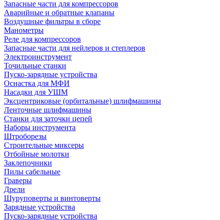
Запасные части для компрессоров
Аварийные и обратные клапаны
Воздушные фильтры в сборе
Манометры
Реле для компрессоров
Запасные части для нейлеров и степлеров
Электроинструмент
Точильные станки
Пуско-зарядные устройства
Оснастка для МФИ
Насадки для УШМ
Эксцентриковые (орбитальные) шлифмашины
Ленточные шлифмашины
Станки для заточки цепей
Наборы инструмента
Штроборезы
Строительные миксеры
Отбойные молотки
Заклепочники
Пилы сабельные
Граверы
Дрели
Шуруповерты и винтоверты
Зарядные устройства
Пуско-зарядные устройства