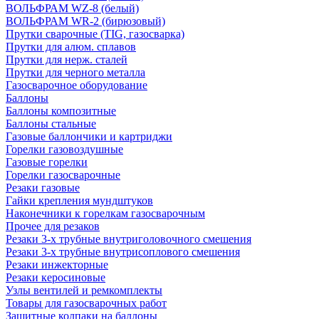
ВОЛЬФРАМ WZ-8 (белый)
ВОЛЬФРАМ WR-2 (бирюзовый)
Прутки сварочные (TIG, газосварка)
Прутки для алюм. сплавов
Прутки для нерж. сталей
Прутки для черного металла
Газосварочное оборудование
Баллоны
Баллоны композитные
Баллоны стальные
Газовые баллончики и картриджи
Горелки газовоздушные
Газовые горелки
Горелки газосварочные
Резаки газовые
Гайки крепления мундштуков
Наконечники к горелкам газосварочным
Прочее для резаков
Резаки 3-х трубные внутриголовочного смешения
Резаки 3-х трубные внутрисоплового смешения
Резаки инжекторные
Резаки керосиновые
Узлы вентилей и ремкомплекты
Товары для газосварочных работ
Защитные колпаки на баллоны