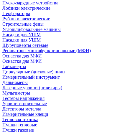
Пуско-зарядные устройства
Лобзики электрические
Перфораторы
Рубанки электрические
Строительные фены
Углошлифовальные машины
Насадки для УШМ
Насадки для УШМ
Шуруповерты сетевые
Реноваторы многофункциональные (МФИ)
Оснастка для МФИ
Оснастка для МФИ
Гайковерты
Циркулярные (дисковые) пилы
Измерительный инструмент
Дальномеры
Лазерные уровни (нивелиры)
Мультиметры
Тестеры напряжения
Уровни строительные
Детекторы металла
Измерительные клещи
Тепловая техника
Пушки тепловые
Пушки газовые