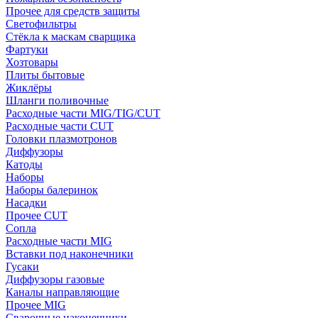
Прочее для средств защиты
Светофильтры
Стёкла к маскам сварщика
Фартуки
Хозтовары
Плиты бытовые
Жиклёры
Шланги поливочные
Расходные части MIG/TIG/CUT
Расходные части CUT
Головки плазмотронов
Диффузоры
Катоды
Наборы
Наборы балеринок
Насадки
Прочее CUT
Сопла
Расходные части MIG
Вставки под наконечники
Гусаки
Диффузоры газовые
Каналы направляющие
Прочее MIG
Сварочные наконечники