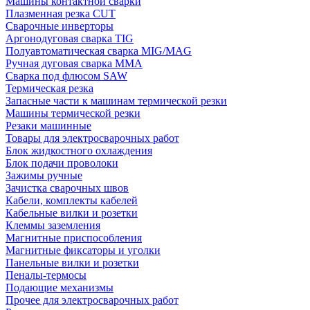
Машины контактной сварки
Плазменная резка CUT
Сварочные инверторы
Аргонодуговая сварка TIG
Полуавтоматическая сварка MIG/MAG
Ручная дуговая сварка MMA
Сварка под флюсом SAW
Термическая резка
Запасные части к машинам термической резки
Машины термической резки
Резаки машинные
Товары для электросварочных работ
Блок жидкостного охлаждения
Блок подачи проволоки
Зажимы ручные
Зачистка сварочных швов
Кабели, комплекты кабелей
Кабельные вилки и розетки
Клеммы заземления
Магнитные приспособления
Магнитные фиксаторы и уголки
Панельные вилки и розетки
Пеналы-термосы
Подающие механизмы
Прочее для электросварочных работ