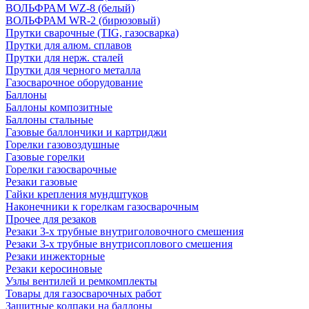
ВОЛЬФРАМ WZ-8 (белый)
ВОЛЬФРАМ WR-2 (бирюзовый)
Прутки сварочные (TIG, газосварка)
Прутки для алюм. сплавов
Прутки для нерж. сталей
Прутки для черного металла
Газосварочное оборудование
Баллоны
Баллоны композитные
Баллоны стальные
Газовые баллончики и картриджи
Горелки газовоздушные
Газовые горелки
Горелки газосварочные
Резаки газовые
Гайки крепления мундштуков
Наконечники к горелкам газосварочным
Прочее для резаков
Резаки 3-х трубные внутриголовочного смешения
Резаки 3-х трубные внутрисоплового смешения
Резаки инжекторные
Резаки керосиновые
Узлы вентилей и ремкомплекты
Товары для газосварочных работ
Защитные колпаки на баллоны