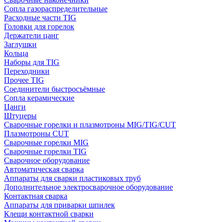
Сопла газораспределительные
Расходные части TIG
Головки для горелок
Держатели цанг
Заглушки
Кольца
Наборы для TIG
Переходники
Прочее TIG
Соединители быстросъёмные
Сопла керамические
Цанги
Штуцеры
Сварочные горелки и плазмотроны MIG/TIG/CUT
Плазмотроны CUT
Сварочные горелки MIG
Сварочные горелки TIG
Сварочное оборудование
Автоматическая сварка
Аппараты для сварки пластиковых труб
Дополнительное электросварочное оборудование
Контактная сварка
Аппараты для приварки шпилек
Клещи контактной сварки