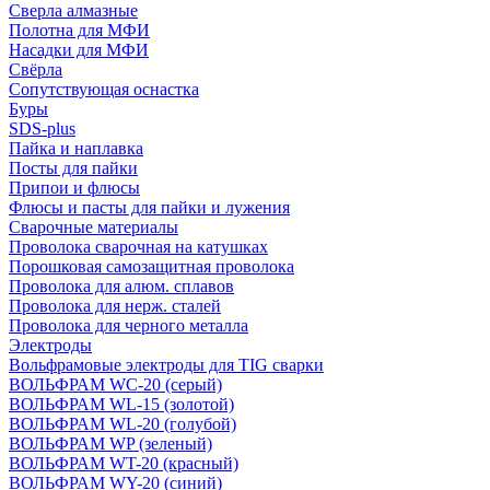
Сверла алмазные
Полотна для МФИ
Насадки для МФИ
Свёрла
Сопутствующая оснастка
Буры
SDS-plus
Пайка и наплавка
Посты для пайки
Припои и флюсы
Флюсы и пасты для пайки и лужения
Сварочные материалы
Проволока сварочная на катушках
Порошковая самозащитная проволока
Проволока для алюм. сплавов
Проволока для нерж. сталей
Проволока для черного металла
Электроды
Вольфрамовые электроды для TIG сварки
ВОЛЬФРАМ WC-20 (серый)
ВОЛЬФРАМ WL-15 (золотой)
ВОЛЬФРАМ WL-20 (голубой)
ВОЛЬФРАМ WP (зеленый)
ВОЛЬФРАМ WT-20 (красный)
ВОЛЬФРАМ WY-20 (синий)