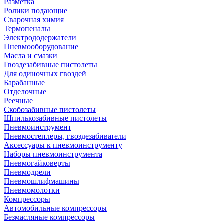
Разметка
Ролики подающие
Сварочная химия
Термопеналы
Электрододержатели
Пневмооборудование
Масла и смазки
Гвоздезабивные пистолеты
Для одиночных гвоздей
Барабанные
Отделочные
Реечные
Скобозабивные пистолеты
Шпилькозабивные пистолеты
Пневмоинструмент
Пневмостеплеры, гвоздезабиватели
Аксессуары к пневмоинструменту
Наборы пневмоинструмента
Пневмогайковерты
Пневмодрели
Пневмошлифмашины
Пневмомолотки
Компрессоры
Автомобильные компрессоры
Безмасляные компрессоры