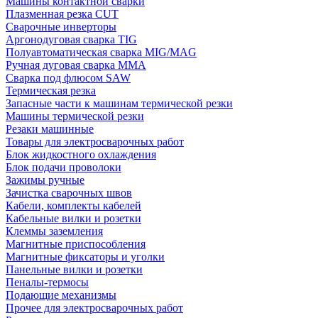
Машины контактной сварки
Плазменная резка CUT
Сварочные инверторы
Аргонодуговая сварка TIG
Полуавтоматическая сварка MIG/MAG
Ручная дуговая сварка MMA
Сварка под флюсом SAW
Термическая резка
Запасные части к машинам термической резки
Машины термической резки
Резаки машинные
Товары для электросварочных работ
Блок жидкостного охлаждения
Блок подачи проволоки
Зажимы ручные
Зачистка сварочных швов
Кабели, комплекты кабелей
Кабельные вилки и розетки
Клеммы заземления
Магнитные приспособления
Магнитные фиксаторы и уголки
Панельные вилки и розетки
Пеналы-термосы
Подающие механизмы
Прочее для электросварочных работ