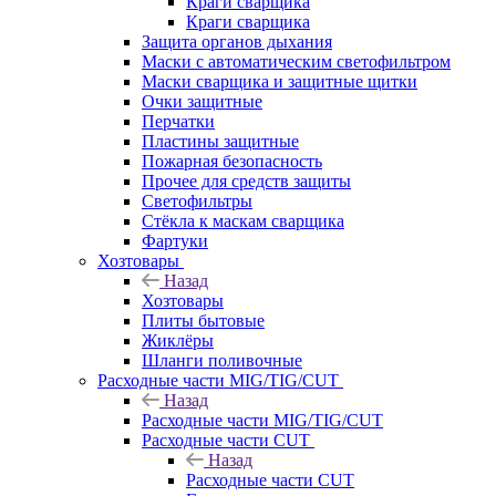
Краги сварщика
Краги сварщика
Защита органов дыхания
Маски с автоматическим светофильтром
Маски сварщика и защитные щитки
Очки защитные
Перчатки
Пластины защитные
Пожарная безопасность
Прочее для средств защиты
Светофильтры
Стёкла к маскам сварщика
Фартуки
Хозтовары
Назад
Хозтовары
Плиты бытовые
Жиклёры
Шланги поливочные
Расходные части MIG/TIG/CUT
Назад
Расходные части MIG/TIG/CUT
Расходные части CUT
Назад
Расходные части CUT