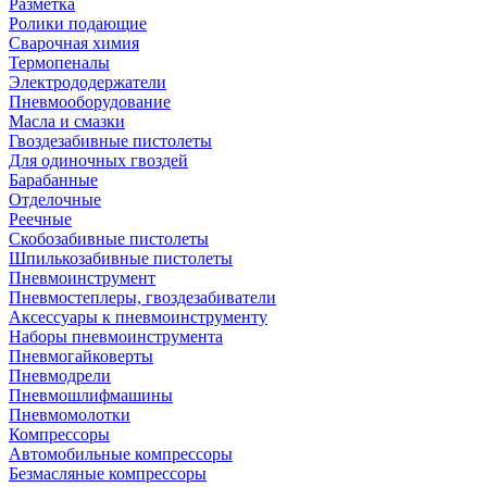
Разметка
Ролики подающие
Сварочная химия
Термопеналы
Электрододержатели
Пневмооборудование
Масла и смазки
Гвоздезабивные пистолеты
Для одиночных гвоздей
Барабанные
Отделочные
Реечные
Скобозабивные пистолеты
Шпилькозабивные пистолеты
Пневмоинструмент
Пневмостеплеры, гвоздезабиватели
Аксессуары к пневмоинструменту
Наборы пневмоинструмента
Пневмогайковерты
Пневмодрели
Пневмошлифмашины
Пневмомолотки
Компрессоры
Автомобильные компрессоры
Безмасляные компрессоры