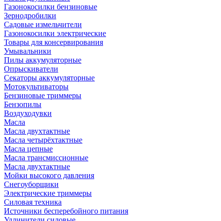
Газонокосилки бензиновые
Зернодробилки
Садовые измельчители
Газонокосилки электрические
Товары для консервирования
Умывальники
Пилы аккумуляторные
Опрыскиватели
Секаторы аккумуляторные
Мотокультиваторы
Бензиновые триммеры
Бензопилы
Воздуходувки
Масла
Масла двухтактные
Масла четырёхтактные
Масла цепные
Масла трансмиссионные
Масла двухтактные
Мойки высокого давления
Снегоуборщики
Электрические триммеры
Силовая техника
Источники бесперебойного питания
Удлинители силовые