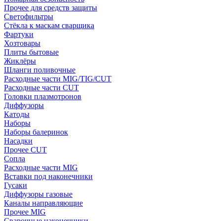
Прочее для средств защиты
Светофильтры
Стёкла к маскам сварщика
Фартуки
Хозтовары
Плиты бытовые
Жиклёры
Шланги поливочные
Расходные части MIG/TIG/CUT
Расходные части CUT
Головки плазмотронов
Диффузоры
Катоды
Наборы
Наборы балеринок
Насадки
Прочее CUT
Сопла
Расходные части MIG
Вставки под наконечники
Гусаки
Диффузоры газовые
Каналы направляющие
Прочее MIG
Сварочные наконечники