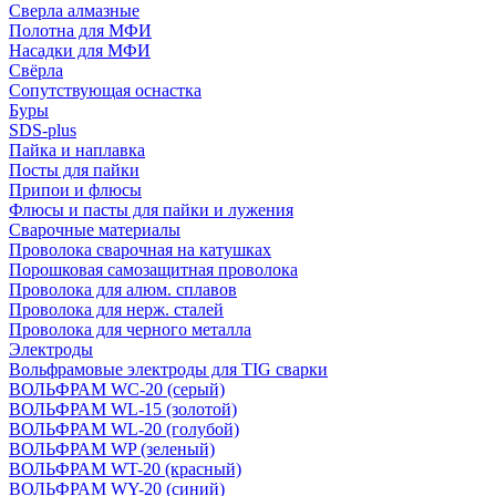
Сверла алмазные
Полотна для МФИ
Насадки для МФИ
Свёрла
Сопутствующая оснастка
Буры
SDS-plus
Пайка и наплавка
Посты для пайки
Припои и флюсы
Флюсы и пасты для пайки и лужения
Сварочные материалы
Проволока сварочная на катушках
Порошковая самозащитная проволока
Проволока для алюм. сплавов
Проволока для нерж. сталей
Проволока для черного металла
Электроды
Вольфрамовые электроды для TIG сварки
ВОЛЬФРАМ WC-20 (серый)
ВОЛЬФРАМ WL-15 (золотой)
ВОЛЬФРАМ WL-20 (голубой)
ВОЛЬФРАМ WP (зеленый)
ВОЛЬФРАМ WT-20 (красный)
ВОЛЬФРАМ WY-20 (синий)