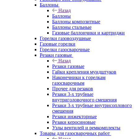
Баллоны
Назад
Баллоны
Баллоны композитные
Баллоны стальные
Газовые баллончики и картриджи
Горелки газовоздушные
Газовые горелки
Горелки газосварочные
Резаки газовые
Назад
Резаки газовые
Гайки крепления мундштуков
Наконечники к горелкам
газосварочным
Прочее для резаков
Резаки 3-х трубные
внутриголовочного смешения
Резаки 3-х трубные внутрисоплового
смешения
Резаки инжекторные
Резаки керосиновые
Узлы вентилей и ремкомплекты
Товары для газосварочных работ
Назад