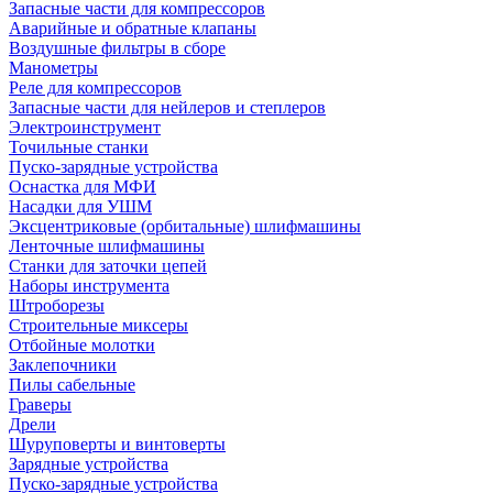
Запасные части для компрессоров
Аварийные и обратные клапаны
Воздушные фильтры в сборе
Манометры
Реле для компрессоров
Запасные части для нейлеров и степлеров
Электроинструмент
Точильные станки
Пуско-зарядные устройства
Оснастка для МФИ
Насадки для УШМ
Эксцентриковые (орбитальные) шлифмашины
Ленточные шлифмашины
Станки для заточки цепей
Наборы инструмента
Штроборезы
Строительные миксеры
Отбойные молотки
Заклепочники
Пилы сабельные
Граверы
Дрели
Шуруповерты и винтоверты
Зарядные устройства
Пуско-зарядные устройства