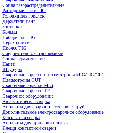
Сопла газораспределительные
Расходные части TIG
Головки для горелок
Держатели цанг
Заглушки
Кольца
Наборы для TIG
Переходники
Прочее TIG
Соединители быстросъёмные
Сопла керамические
Цанги
Штуцеры
Сварочные горелки и плазмотроны MIG/TIG/CUT
Плазмотроны CUT
Сварочные горелки MIG
Сварочные горелки TIG
Сварочное оборудование
Автоматическая сварка
Аппараты для сварки пластиковых труб
Дополнительное электросварочное оборудование
Контактная сварка
Аппараты для приварки шпилек
Клещи контактной сварки