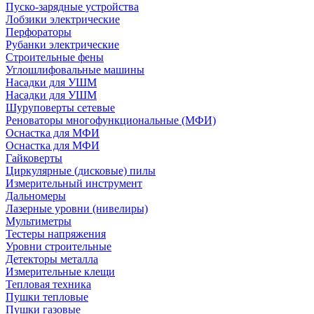
Пуско-зарядные устройства
Лобзики электрические
Перфораторы
Рубанки электрические
Строительные фены
Углошлифовальные машины
Насадки для УШМ
Насадки для УШМ
Шуруповерты сетевые
Реноваторы многофункциональные (МФИ)
Оснастка для МФИ
Оснастка для МФИ
Гайковерты
Циркулярные (дисковые) пилы
Измерительный инструмент
Дальномеры
Лазерные уровни (нивелиры)
Мультиметры
Тестеры напряжения
Уровни строительные
Детекторы металла
Измерительные клещи
Тепловая техника
Пушки тепловые
Пушки газовые