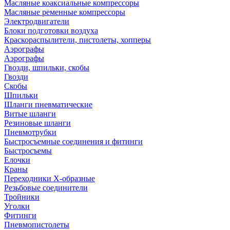
Масляные коаксиальные компрессоры
Масляные ременные компрессоры
Электродвигатели
Блоки подготовки воздуха
Краскораспылители, пистолеты, хопперы
Аэрографы
Аэрографы
Гвозди, шпильки, скобы
Гвозди
Скобы
Шпильки
Шланги пневматические
Витые шланги
Резиновые шланги
Пневмотрубки
Быстросъемные соединения и фитинги
Быстросъемы
Елочки
Краны
Переходники Х-образные
Резьбовые соединители
Тройники
Уголки
Фитинги
Пневмопистолеты