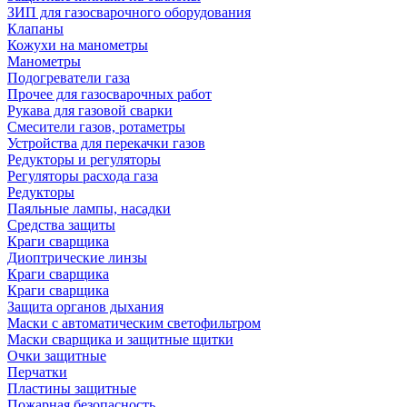
ЗИП для газосварочного оборудования
Клапаны
Кожухи на манометры
Манометры
Подогреватели газа
Прочее для газосварочных работ
Рукава для газовой сварки
Смесители газов, ротаметры
Устройства для перекачки газов
Редукторы и регуляторы
Регуляторы расхода газа
Редукторы
Паяльные лампы, насадки
Средства защиты
Краги сварщика
Диоптрические линзы
Краги сварщика
Краги сварщика
Защита органов дыхания
Маски с автоматическим светофильтром
Маски сварщика и защитные щитки
Очки защитные
Перчатки
Пластины защитные
Пожарная безопасность