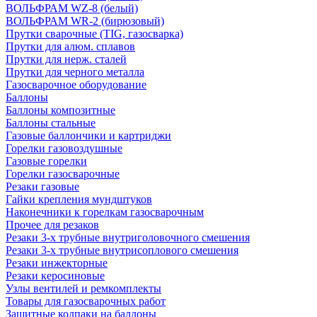
ВОЛЬФРАМ WZ-8 (белый)
ВОЛЬФРАМ WR-2 (бирюзовый)
Прутки сварочные (TIG, газосварка)
Прутки для алюм. сплавов
Прутки для нерж. сталей
Прутки для черного металла
Газосварочное оборудование
Баллоны
Баллоны композитные
Баллоны стальные
Газовые баллончики и картриджи
Горелки газовоздушные
Газовые горелки
Горелки газосварочные
Резаки газовые
Гайки крепления мундштуков
Наконечники к горелкам газосварочным
Прочее для резаков
Резаки 3-х трубные внутриголовочного смешения
Резаки 3-х трубные внутрисоплового смешения
Резаки инжекторные
Резаки керосиновые
Узлы вентилей и ремкомплекты
Товары для газосварочных работ
Защитные колпаки на баллоны