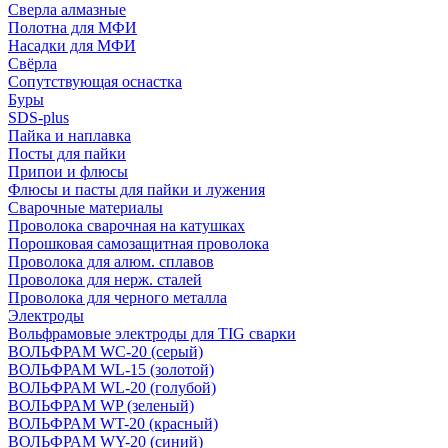
Сверла алмазные
Полотна для МФИ
Насадки для МФИ
Свёрла
Сопутствующая оснастка
Буры
SDS-plus
Пайка и наплавка
Посты для пайки
Припои и флюсы
Флюсы и пасты для пайки и лужения
Сварочные материалы
Проволока сварочная на катушках
Порошковая самозащитная проволока
Проволока для алюм. сплавов
Проволока для нерж. сталей
Проволока для черного металла
Электроды
Вольфрамовые электроды для TIG сварки
ВОЛЬФРАМ WC-20 (серый)
ВОЛЬФРАМ WL-15 (золотой)
ВОЛЬФРАМ WL-20 (голубой)
ВОЛЬФРАМ WP (зеленый)
ВОЛЬФРАМ WT-20 (красный)
ВОЛЬФРАМ WY-20 (синий)