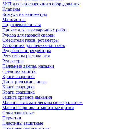
ЗИП для газосварочного оборудования
Клапаны
Кожухи на манометры
Манометры
Подогреватели газа
Прочее для газосварочных работ
Рукава для газовой сварки
Смесители газов, ротаметры
Устройства для перекачки газов
Редукторы и регуляторы
Регуляторы расхода газа
Редукторы
Паяльные лампы, насадки
Средства защиты
Краги сварщика
Диоптрические линзы
Краги сварщика
Краги сварщика
Защита органов дыхания
Маски с автоматическим светофильтром
Маски сварщика и защитные щитки
Очки защитные
Перчатки
Пластины защитные
Пожарная безопасность