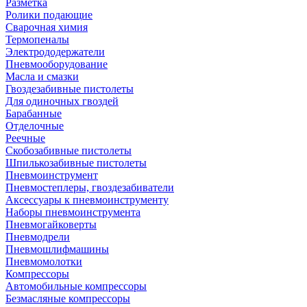
Разметка
Ролики подающие
Сварочная химия
Термопеналы
Электрододержатели
Пневмооборудование
Масла и смазки
Гвоздезабивные пистолеты
Для одиночных гвоздей
Барабанные
Отделочные
Реечные
Скобозабивные пистолеты
Шпилькозабивные пистолеты
Пневмоинструмент
Пневмостеплеры, гвоздезабиватели
Аксессуары к пневмоинструменту
Наборы пневмоинструмента
Пневмогайковерты
Пневмодрели
Пневмошлифмашины
Пневмомолотки
Компрессоры
Автомобильные компрессоры
Безмасляные компрессоры