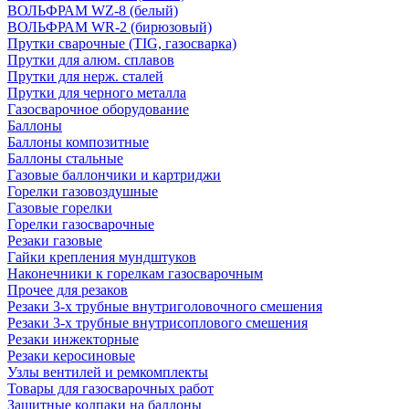
ВОЛЬФРАМ WZ-8 (белый)
ВОЛЬФРАМ WR-2 (бирюзовый)
Прутки сварочные (TIG, газосварка)
Прутки для алюм. сплавов
Прутки для нерж. сталей
Прутки для черного металла
Газосварочное оборудование
Баллоны
Баллоны композитные
Баллоны стальные
Газовые баллончики и картриджи
Горелки газовоздушные
Газовые горелки
Горелки газосварочные
Резаки газовые
Гайки крепления мундштуков
Наконечники к горелкам газосварочным
Прочее для резаков
Резаки 3-х трубные внутриголовочного смешения
Резаки 3-х трубные внутрисоплового смешения
Резаки инжекторные
Резаки керосиновые
Узлы вентилей и ремкомплекты
Товары для газосварочных работ
Защитные колпаки на баллоны