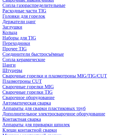
Сопла газораспределительные
Расходные части TIG
Головки для горелок
Держатели цанг
Заглушки
Кольца
Наборы для TIG
Переходники
Прочее TIG
Соединители быстросъёмные
Сопла керамические
Цанги
Штуцеры
Сварочные горелки и плазмотроны MIG/TIG/CUT
Плазмотроны CUT
Сварочные горелки MIG
Сварочные горелки TIG
Сварочное оборудование
Автоматическая сварка
Аппараты для сварки пластиковых труб
Дополнительное электросварочное оборудование
Контактная сварка
Аппараты для приварки шпилек
Клещи контактной сварки