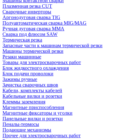
Машины контактной сварки
Плазменная резка CUT
Сварочные инверторы
Аргонодуговая сварка TIG
Полуавтоматическая сварка MIG/MAG
Ручная дуговая сварка MMA
Сварка под флюсом SAW
Термическая резка
Запасные части к машинам термической резки
Машины термической резки
Резаки машинные
Товары для электросварочных работ
Блок жидкостного охлаждения
Блок подачи проволоки
Зажимы ручные
Зачистка сварочных швов
Кабели, комплекты кабелей
Кабельные вилки и розетки
Клеммы заземления
Магнитные приспособления
Магнитные фиксаторы и уголки
Панельные вилки и розетки
Пеналы-термосы
Подающие механизмы
Прочее для электросварочных работ