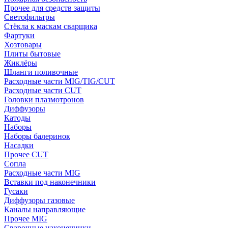
Прочее для средств защиты
Светофильтры
Стёкла к маскам сварщика
Фартуки
Хозтовары
Плиты бытовые
Жиклёры
Шланги поливочные
Расходные части MIG/TIG/CUT
Расходные части CUT
Головки плазмотронов
Диффузоры
Катоды
Наборы
Наборы балеринок
Насадки
Прочее CUT
Сопла
Расходные части MIG
Вставки под наконечники
Гусаки
Диффузоры газовые
Каналы направляющие
Прочее MIG
Сварочные наконечники