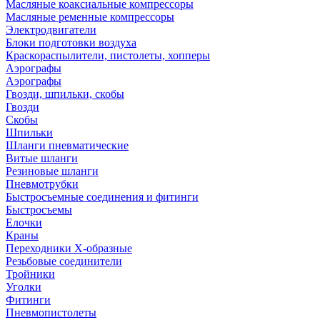
Масляные коаксиальные компрессоры
Масляные ременные компрессоры
Электродвигатели
Блоки подготовки воздуха
Краскораспылители, пистолеты, хопперы
Аэрографы
Аэрографы
Гвозди, шпильки, скобы
Гвозди
Скобы
Шпильки
Шланги пневматические
Витые шланги
Резиновые шланги
Пневмотрубки
Быстросъемные соединения и фитинги
Быстросъемы
Елочки
Краны
Переходники Х-образные
Резьбовые соединители
Тройники
Уголки
Фитинги
Пневмопистолеты