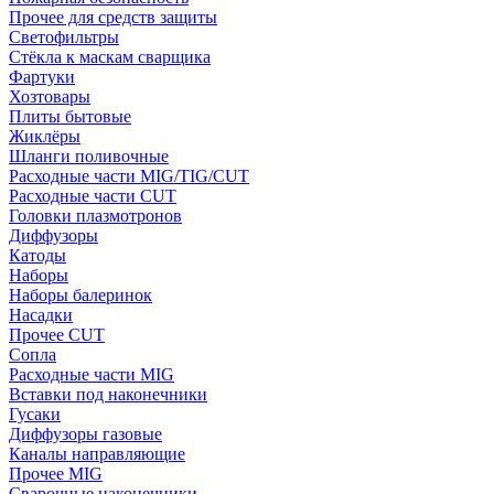
Прочее для средств защиты
Светофильтры
Стёкла к маскам сварщика
Фартуки
Хозтовары
Плиты бытовые
Жиклёры
Шланги поливочные
Расходные части MIG/TIG/CUT
Расходные части CUT
Головки плазмотронов
Диффузоры
Катоды
Наборы
Наборы балеринок
Насадки
Прочее CUT
Сопла
Расходные части MIG
Вставки под наконечники
Гусаки
Диффузоры газовые
Каналы направляющие
Прочее MIG
Сварочные наконечники