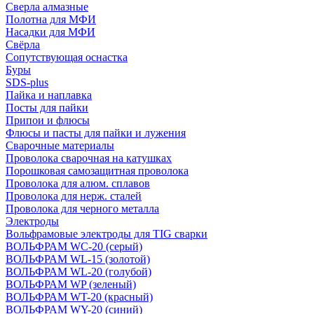
Сверла алмазные
Полотна для МФИ
Насадки для МФИ
Свёрла
Сопутствующая оснастка
Буры
SDS-plus
Пайка и наплавка
Посты для пайки
Припои и флюсы
Флюсы и пасты для пайки и лужения
Сварочные материалы
Проволока сварочная на катушках
Порошковая самозащитная проволока
Проволока для алюм. сплавов
Проволока для нерж. сталей
Проволока для черного металла
Электроды
Вольфрамовые электроды для TIG сварки
ВОЛЬФРАМ WC-20 (серый)
ВОЛЬФРАМ WL-15 (золотой)
ВОЛЬФРАМ WL-20 (голубой)
ВОЛЬФРАМ WP (зеленый)
ВОЛЬФРАМ WT-20 (красный)
ВОЛЬФРАМ WY-20 (синий)