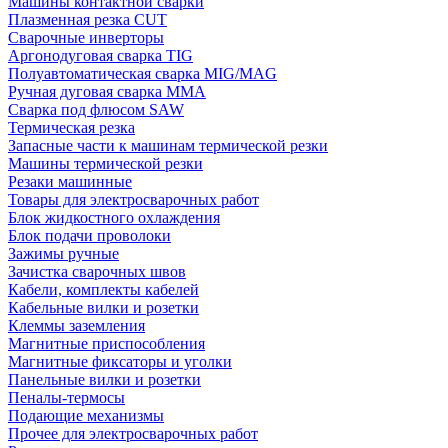
Машины контактной сварки
Плазменная резка CUT
Сварочные инверторы
Аргонодуговая сварка TIG
Полуавтоматическая сварка MIG/MAG
Ручная дуговая сварка MMA
Сварка под флюсом SAW
Термическая резка
Запасные части к машинам термической резки
Машины термической резки
Резаки машинные
Товары для электросварочных работ
Блок жидкостного охлаждения
Блок подачи проволоки
Зажимы ручные
Зачистка сварочных швов
Кабели, комплекты кабелей
Кабельные вилки и розетки
Клеммы заземления
Магнитные приспособления
Магнитные фиксаторы и уголки
Панельные вилки и розетки
Пеналы-термосы
Подающие механизмы
Прочее для электросварочных работ