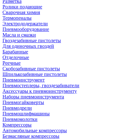
Разметка
Ролики подающие
Сварочная химия
Термопеналы
Электрододержатели
Пневмооборудование
Масла и смазки
Гвоздезабивные пистолеты
Для одиночных гвоздей
Барабанные
Отделочные
Реечные
Скобозабивные пистолеты
Шпилькозабивные пистолеты
Пневмоинструмент
Пневмостеплеры, гвоздезабиватели
Аксессуары к пневмоинструменту
Наборы пневмоинструмента
Пневмогайковерты
Пневмодрели
Пневмошлифмашины
Пневмомолотки
Компрессоры
Автомобильные компрессоры
Безмасляные компрессоры