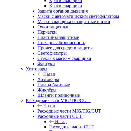
Краги сварщика
Краги сварщика
Защита органов дыхания
Маски с автоматическим светофильтром
Маски сварщика и защитные щитки
Очки защитные
Перчатки
Пластины защитные
Пожарная безопасность
Прочее для средств защиты
Светофильтры
Стёкла к маскам сварщика
Фартуки
Хозтовары
Назад
Хозтовары
Плиты бытовые
Жиклёры
Шланги поливочные
Расходные части MIG/TIG/CUT
Назад
Расходные части MIG/TIG/CUT
Расходные части CUT
Назад
Расходные части CUT