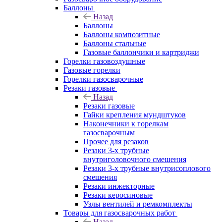
Баллоны
Назад
Баллоны
Баллоны композитные
Баллоны стальные
Газовые баллончики и картриджи
Горелки газовоздушные
Газовые горелки
Горелки газосварочные
Резаки газовые
Назад
Резаки газовые
Гайки крепления мундштуков
Наконечники к горелкам
газосварочным
Прочее для резаков
Резаки 3-х трубные
внутриголовочного смешения
Резаки 3-х трубные внутрисоплового
смешения
Резаки инжекторные
Резаки керосиновые
Узлы вентилей и ремкомплекты
Товары для газосварочных работ
Назад