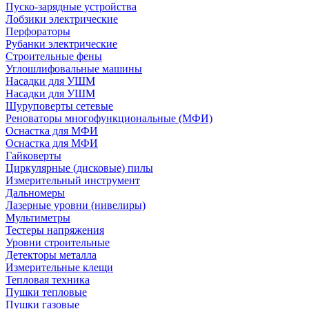
Пуско-зарядные устройства
Лобзики электрические
Перфораторы
Рубанки электрические
Строительные фены
Углошлифовальные машины
Насадки для УШМ
Насадки для УШМ
Шуруповерты сетевые
Реноваторы многофункциональные (МФИ)
Оснастка для МФИ
Оснастка для МФИ
Гайковерты
Циркулярные (дисковые) пилы
Измерительный инструмент
Дальномеры
Лазерные уровни (нивелиры)
Мультиметры
Тестеры напряжения
Уровни строительные
Детекторы металла
Измерительные клещи
Тепловая техника
Пушки тепловые
Пушки газовые