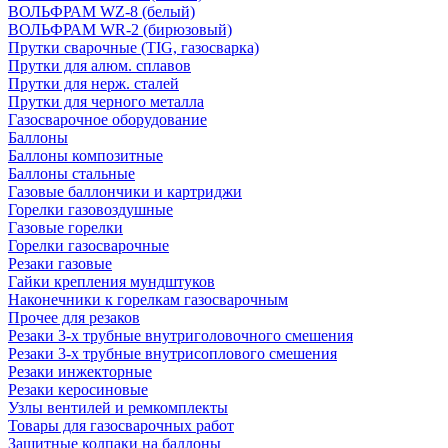
ВОЛЬФРАМ WZ-8 (белый)
ВОЛЬФРАМ WR-2 (бирюзовый)
Прутки сварочные (TIG, газосварка)
Прутки для алюм. сплавов
Прутки для нерж. сталей
Прутки для черного металла
Газосварочное оборудование
Баллоны
Баллоны композитные
Баллоны стальные
Газовые баллончики и картриджи
Горелки газовоздушные
Газовые горелки
Горелки газосварочные
Резаки газовые
Гайки крепления мундштуков
Наконечники к горелкам газосварочным
Прочее для резаков
Резаки 3-х трубные внутриголовочного смешения
Резаки 3-х трубные внутрисоплового смешения
Резаки инжекторные
Резаки керосиновые
Узлы вентилей и ремкомплекты
Товары для газосварочных работ
Защитные колпаки на баллоны