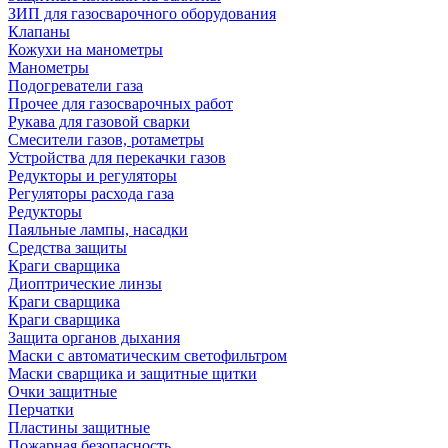
ЗИП для газосварочного оборудования
Клапаны
Кожухи на манометры
Манометры
Подогреватели газа
Прочее для газосварочных работ
Рукава для газовой сварки
Смесители газов, ротаметры
Устройства для перекачки газов
Редукторы и регуляторы
Регуляторы расхода газа
Редукторы
Паяльные лампы, насадки
Средства защиты
Краги сварщика
Диоптрические линзы
Краги сварщика
Краги сварщика
Защита органов дыхания
Маски с автоматическим светофильтром
Маски сварщика и защитные щитки
Очки защитные
Перчатки
Пластины защитные
Пожарная безопасность