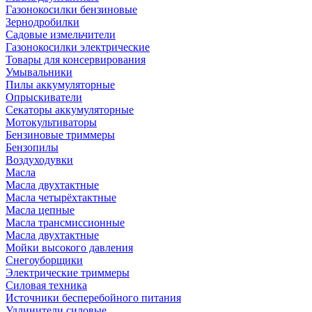
Газонокосилки бензиновые
Зернодробилки
Садовые измельчители
Газонокосилки электрические
Товары для консервирования
Умывальники
Пилы аккумуляторные
Опрыскиватели
Секаторы аккумуляторные
Мотокультиваторы
Бензиновые триммеры
Бензопилы
Воздуходувки
Масла
Масла двухтактные
Масла четырёхтактные
Масла цепные
Масла трансмиссионные
Масла двухтактные
Мойки высокого давления
Снегоуборщики
Электрические триммеры
Силовая техника
Источники бесперебойного питания
Удлинители силовые