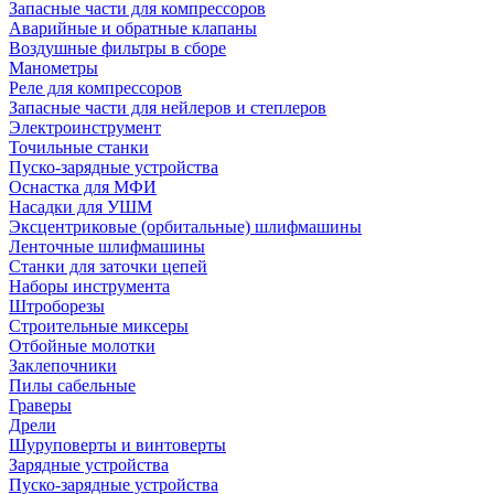
Запасные части для компрессоров
Аварийные и обратные клапаны
Воздушные фильтры в сборе
Манометры
Реле для компрессоров
Запасные части для нейлеров и степлеров
Электроинструмент
Точильные станки
Пуско-зарядные устройства
Оснастка для МФИ
Насадки для УШМ
Эксцентриковые (орбитальные) шлифмашины
Ленточные шлифмашины
Станки для заточки цепей
Наборы инструмента
Штроборезы
Строительные миксеры
Отбойные молотки
Заклепочники
Пилы сабельные
Граверы
Дрели
Шуруповерты и винтоверты
Зарядные устройства
Пуско-зарядные устройства