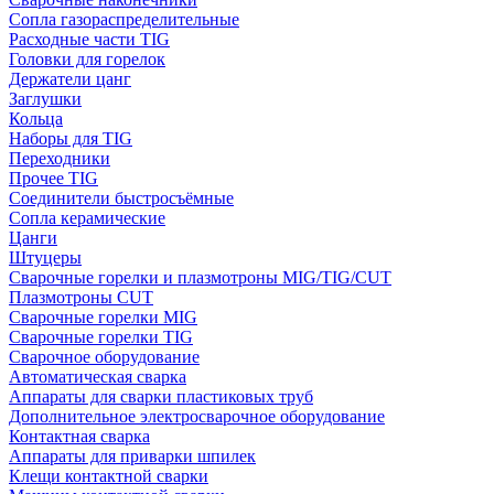
Сопла газораспределительные
Расходные части TIG
Головки для горелок
Держатели цанг
Заглушки
Кольца
Наборы для TIG
Переходники
Прочее TIG
Соединители быстросъёмные
Сопла керамические
Цанги
Штуцеры
Сварочные горелки и плазмотроны MIG/TIG/CUT
Плазмотроны CUT
Сварочные горелки MIG
Сварочные горелки TIG
Сварочное оборудование
Автоматическая сварка
Аппараты для сварки пластиковых труб
Дополнительное электросварочное оборудование
Контактная сварка
Аппараты для приварки шпилек
Клещи контактной сварки