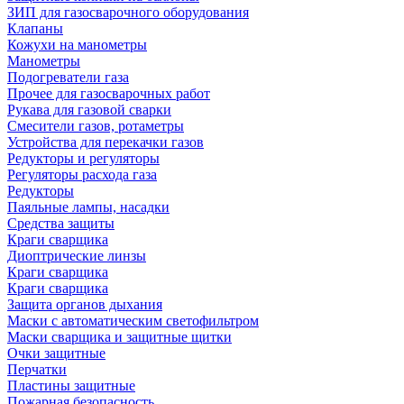
ЗИП для газосварочного оборудования
Клапаны
Кожухи на манометры
Манометры
Подогреватели газа
Прочее для газосварочных работ
Рукава для газовой сварки
Смесители газов, ротаметры
Устройства для перекачки газов
Редукторы и регуляторы
Регуляторы расхода газа
Редукторы
Паяльные лампы, насадки
Средства защиты
Краги сварщика
Диоптрические линзы
Краги сварщика
Краги сварщика
Защита органов дыхания
Маски с автоматическим светофильтром
Маски сварщика и защитные щитки
Очки защитные
Перчатки
Пластины защитные
Пожарная безопасность