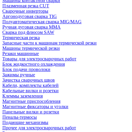
Машины контактной сварки
Плазменная резка CUT
Сварочные инверторы
Аргонодуговая сварка TIG
Полуавтоматическая сварка MIG/MAG
Ручная дуговая сварка MMA
Сварка под флюсом SAW
Термическая резка
Запасные части к машинам термической резки
Машины термической резки
Резаки машинные
Товары для электросварочных работ
Блок жидкостного охлаждения
Блок подачи проволоки
Зажимы ручные
Зачистка сварочных швов
Кабели, комплекты кабелей
Кабельные вилки и розетки
Клеммы заземления
Магнитные приспособления
Магнитные фиксаторы и уголки
Панельные вилки и розетки
Пеналы-термосы
Подающие механизмы
Прочее для электросварочных работ