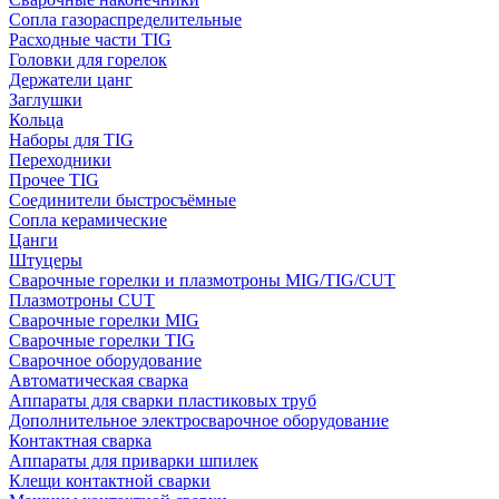
Сопла газораспределительные
Расходные части TIG
Головки для горелок
Держатели цанг
Заглушки
Кольца
Наборы для TIG
Переходники
Прочее TIG
Соединители быстросъёмные
Сопла керамические
Цанги
Штуцеры
Сварочные горелки и плазмотроны MIG/TIG/CUT
Плазмотроны CUT
Сварочные горелки MIG
Сварочные горелки TIG
Сварочное оборудование
Автоматическая сварка
Аппараты для сварки пластиковых труб
Дополнительное электросварочное оборудование
Контактная сварка
Аппараты для приварки шпилек
Клещи контактной сварки