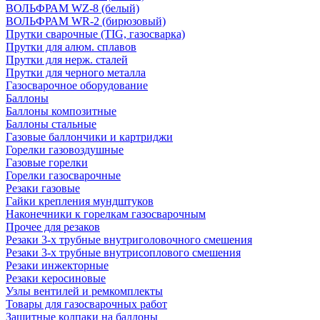
ВОЛЬФРАМ WZ-8 (белый)
ВОЛЬФРАМ WR-2 (бирюзовый)
Прутки сварочные (TIG, газосварка)
Прутки для алюм. сплавов
Прутки для нерж. сталей
Прутки для черного металла
Газосварочное оборудование
Баллоны
Баллоны композитные
Баллоны стальные
Газовые баллончики и картриджи
Горелки газовоздушные
Газовые горелки
Горелки газосварочные
Резаки газовые
Гайки крепления мундштуков
Наконечники к горелкам газосварочным
Прочее для резаков
Резаки 3-х трубные внутриголовочного смешения
Резаки 3-х трубные внутрисоплового смешения
Резаки инжекторные
Резаки керосиновые
Узлы вентилей и ремкомплекты
Товары для газосварочных работ
Защитные колпаки на баллоны