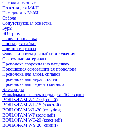
Сверла алмазные
Полотна для МФИ
Насадки для МФИ
Свёрла
Сопутствующая оснастка
Буры
SDS-plus
Пайка и наплавка
Посты для пайки
Припои и флюсы
Флюсы и пасты для пайки и лужения
Сварочные материалы
Проволока сварочная на катушках
Порошковая самозащитная проволока
Проволока для алюм. сплавов
Проволока для нерж. сталей
Проволока для черного металла
Электроды
Вольфрамовые электроды для TIG сварки
ВОЛЬФРАМ WC-20 (серый)
ВОЛЬФРАМ WL-15 (золотой)
ВОЛЬФРАМ WL-20 (голубой)
ВОЛЬФРАМ WP (зеленый)
ВОЛЬФРАМ WT-20 (красный)
ВОЛЬФРАМ WY-20 (синий)