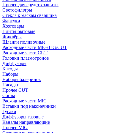
Прочее для средств защиты
Светофильтры
Стёкла к маскам сварщика
Фартуки
Хозтовары
Плиты бытовые
Жиклёры
Шланги поливочные
Расходные части MIG/TIG/CUT
Расходные части CUT
Головки плазмотронов
Диффузоры
Катоды
Наборы
Наборы балеринок
Насадки
Прочее CUT
Сопла
Расходные части MIG
Вставки под наконечники
Гусаки
Диффузоры газовые
Каналы направляющие
Прочее MIG
Сварочные наконечники