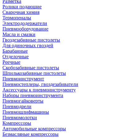
Разметка
Ролики подающие
Сварочная химия
Термопеналы
Электрододержатели
Пневмооборудование
Масла и смазки
Гвоздезабивные пистолеты
Для одиночных гвоздей
Барабанные
Отделочные
Реечные
Скобозабивные пистолеты
Шпилькозабивные пистолеты
Пневмоинструмент
Пневмостеплеры, гвоздезабиватели
Аксессуары к пневмоинструменту
Наборы пневмоинструмента
Пневмогайковерты
Пневмодрели
Пневмошлифмашины
Пневмомолотки
Компрессоры
Автомобильные компрессоры
Безмасляные компрессоры