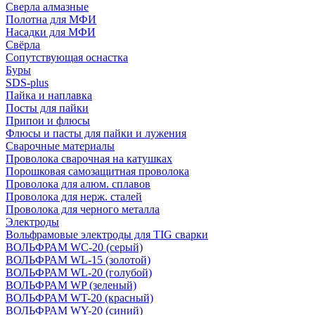
Сверла алмазные
Полотна для МФИ
Насадки для МФИ
Свёрла
Сопутствующая оснастка
Буры
SDS-plus
Пайка и наплавка
Посты для пайки
Припои и флюсы
Флюсы и пасты для пайки и лужения
Сварочные материалы
Проволока сварочная на катушках
Порошковая самозащитная проволока
Проволока для алюм. сплавов
Проволока для нерж. сталей
Проволока для черного металла
Электроды
Вольфрамовые электроды для TIG сварки
ВОЛЬФРАМ WC-20 (серый)
ВОЛЬФРАМ WL-15 (золотой)
ВОЛЬФРАМ WL-20 (голубой)
ВОЛЬФРАМ WP (зеленый)
ВОЛЬФРАМ WT-20 (красный)
ВОЛЬФРАМ WY-20 (синий)