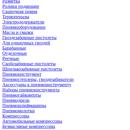
Разметка
Ролики подающие
Сварочная химия
Термопеналы
Электрододержатели
Пневмооборудование
Масла и смазки
Гвоздезабивные пистолеты
Для одиночных гвоздей
Барабанные
Отделочные
Реечные
Скобозабивные пистолеты
Шпилькозабивные пистолеты
Пневмоинструмент
Пневмостеплеры, гвоздезабиватели
Аксессуары к пневмоинструменту
Наборы пневмоинструмента
Пневмогайковерты
Пневмодрели
Пневмошлифмашины
Пневмомолотки
Компрессоры
Автомобильные компрессоры
Безмасляные компрессоры