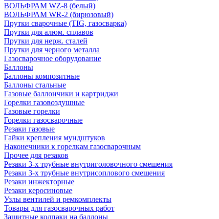
ВОЛЬФРАМ WZ-8 (белый)
ВОЛЬФРАМ WR-2 (бирюзовый)
Прутки сварочные (TIG, газосварка)
Прутки для алюм. сплавов
Прутки для нерж. сталей
Прутки для черного металла
Газосварочное оборудование
Баллоны
Баллоны композитные
Баллоны стальные
Газовые баллончики и картриджи
Горелки газовоздушные
Газовые горелки
Горелки газосварочные
Резаки газовые
Гайки крепления мундштуков
Наконечники к горелкам газосварочным
Прочее для резаков
Резаки 3-х трубные внутриголовочного смешения
Резаки 3-х трубные внутрисоплового смешения
Резаки инжекторные
Резаки керосиновые
Узлы вентилей и ремкомплекты
Товары для газосварочных работ
Защитные колпаки на баллоны