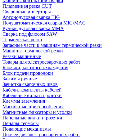
Машины контактной сварки
Плазменная резка CUT
Сварочные инверторы
Аргонодуговая сварка TIG
Полуавтоматическая сварка MIG/MAG
Ручная дуговая сварка MMA
Сварка под флюсом SAW
Термическая резка
Запасные части к машинам термической резки
Машины термической резки
Резаки машинные
Товары для электросварочных работ
Блок жидкостного охлаждения
Блок подачи проволоки
Зажимы ручные
Зачистка сварочных швов
Кабели, комплекты кабелей
Кабельные вилки и розетки
Клеммы заземления
Магнитные приспособления
Магнитные фиксаторы и уголки
Панельные вилки и розетки
Пеналы-термосы
Подающие механизмы
Прочее для электросварочных работ