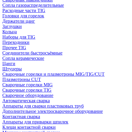
Сопла газораспределительные
Расходные части TIG
Головки для горелок
Держатели цанг
Заглушки
Кольца
Наборы для TIG
Переходники
Прочее TIG
Соединители быстросъёмные
Сопла керамические
Цанги
Штуцеры
Сварочные горелки и плазмотроны MIG/TIG/CUT
Плазмотроны CUT
Сварочные горелки MIG
Сварочные горелки TIG
Сварочное оборудование
Автоматическая сварка
Аппараты для сварки пластиковых труб
Дополнительное электросварочное оборудование
Контактная сварка
Аппараты для приварки шпилек
Клещи контактной сварки