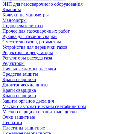
ЗИП для газосварочного оборудования
Клапаны
Кожухи на манометры
Манометры
Подогреватели газа
Прочее для газосварочных работ
Рукава для газовой сварки
Смесители газов, ротаметры
Устройства для перекачки газов
Редукторы и регуляторы
Регуляторы расхода газа
Редукторы
Паяльные лампы, насадки
Средства защиты
Краги сварщика
Диоптрические линзы
Краги сварщика
Краги сварщика
Защита органов дыхания
Маски с автоматическим светофильтром
Маски сварщика и защитные щитки
Очки защитные
Перчатки
Пластины защитные
Пожарная безопасность