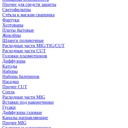
Прочее для средств защиты
Светофильтры
Стёкла к маскам сварщика
Фартуки
Хозтовары
Плиты бытовые
Жиклёры
Шланги поливочные
Расходные части MIG/TIG/CUT
Расходные части CUT
Головки плазмотронов
Диффузоры
Катоды
Наборы
Наборы балеринок
Насадки
Прочее CUT
Сопла
Расходные части MIG
Вставки под наконечники
Гусаки
Диффузоры газовые
Каналы направляющие
Прочее MIG
Сварочные наконечники