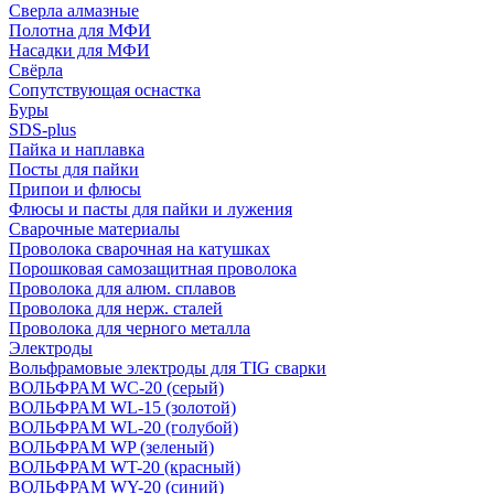
Сверла алмазные
Полотна для МФИ
Насадки для МФИ
Свёрла
Сопутствующая оснастка
Буры
SDS-plus
Пайка и наплавка
Посты для пайки
Припои и флюсы
Флюсы и пасты для пайки и лужения
Сварочные материалы
Проволока сварочная на катушках
Порошковая самозащитная проволока
Проволока для алюм. сплавов
Проволока для нерж. сталей
Проволока для черного металла
Электроды
Вольфрамовые электроды для TIG сварки
ВОЛЬФРАМ WC-20 (серый)
ВОЛЬФРАМ WL-15 (золотой)
ВОЛЬФРАМ WL-20 (голубой)
ВОЛЬФРАМ WP (зеленый)
ВОЛЬФРАМ WT-20 (красный)
ВОЛЬФРАМ WY-20 (синий)