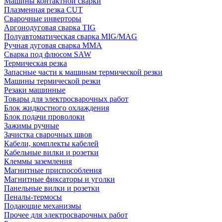
Машины контактной сварки
Плазменная резка CUT
Сварочные инверторы
Аргонодуговая сварка TIG
Полуавтоматическая сварка MIG/MAG
Ручная дуговая сварка MMA
Сварка под флюсом SAW
Термическая резка
Запасные части к машинам термической резки
Машины термической резки
Резаки машинные
Товары для электросварочных работ
Блок жидкостного охлаждения
Блок подачи проволоки
Зажимы ручные
Зачистка сварочных швов
Кабели, комплекты кабелей
Кабельные вилки и розетки
Клеммы заземления
Магнитные приспособления
Магнитные фиксаторы и уголки
Панельные вилки и розетки
Пеналы-термосы
Подающие механизмы
Прочее для электросварочных работ