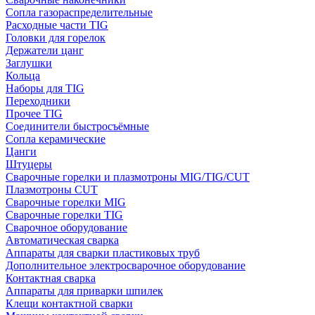
Сопла газораспределительные
Расходные части TIG
Головки для горелок
Держатели цанг
Заглушки
Кольца
Наборы для TIG
Переходники
Прочее TIG
Соединители быстросъёмные
Сопла керамические
Цанги
Штуцеры
Сварочные горелки и плазмотроны MIG/TIG/CUT
Плазмотроны CUT
Сварочные горелки MIG
Сварочные горелки TIG
Сварочное оборудование
Автоматическая сварка
Аппараты для сварки пластиковых труб
Дополнительное электросварочное оборудование
Контактная сварка
Аппараты для приварки шпилек
Клещи контактной сварки