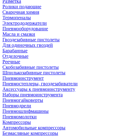
Разметка
Ролики подающие
Сварочная химия
Термопеналы
Электрододержатели
Пневмооборудование
Масла и смазки
Гвоздезабивные пистолеты
Для одиночных гвоздей
Барабанные
Отделочные
Реечные
Скобозабивные пистолеты
Шпилькозабивные пистолеты
Пневмоинструмент
Пневмостеплеры, гвоздезабиватели
Аксессуары к пневмоинструменту
Наборы пневмоинструмента
Пневмогайковерты
Пневмодрели
Пневмошлифмашины
Пневмомолотки
Компрессоры
Автомобильные компрессоры
Безмасляные компрессоры