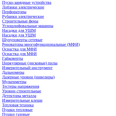
Пуско-зарядные устройства
Лобзики электрические
Перфораторы
Рубанки электрические
Строительные фены
Углошлифовальные машины
Насадки для УШМ
Насадки для УШМ
Шуруповерты сетевые
Реноваторы многофункциональные (МФИ)
Оснастка для МФИ
Оснастка для МФИ
Гайковерты
Циркулярные (дисковые) пилы
Измерительный инструмент
Дальномеры
Лазерные уровни (нивелиры)
Мультиметры
Тестеры напряжения
Уровни строительные
Детекторы металла
Измерительные клещи
Тепловая техника
Пушки тепловые
Пушки газовые