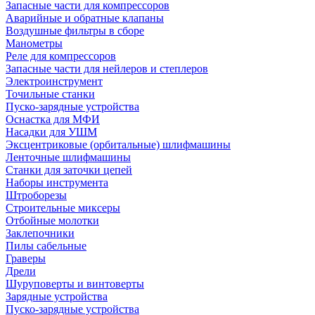
Запасные части для компрессоров
Аварийные и обратные клапаны
Воздушные фильтры в сборе
Манометры
Реле для компрессоров
Запасные части для нейлеров и степлеров
Электроинструмент
Точильные станки
Пуско-зарядные устройства
Оснастка для МФИ
Насадки для УШМ
Эксцентриковые (орбитальные) шлифмашины
Ленточные шлифмашины
Станки для заточки цепей
Наборы инструмента
Штроборезы
Строительные миксеры
Отбойные молотки
Заклепочники
Пилы сабельные
Граверы
Дрели
Шуруповерты и винтоверты
Зарядные устройства
Пуско-зарядные устройства