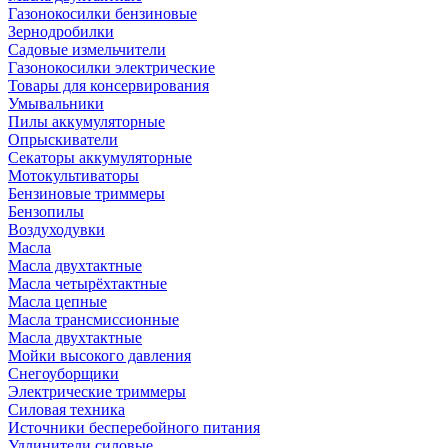
Газонокосилки бензиновые
Зернодробилки
Садовые измельчители
Газонокосилки электрические
Товары для консервирования
Умывальники
Пилы аккумуляторные
Опрыскиватели
Секаторы аккумуляторные
Мотокультиваторы
Бензиновые триммеры
Бензопилы
Воздуходувки
Масла
Масла двухтактные
Масла четырёхтактные
Масла цепные
Масла трансмиссионные
Масла двухтактные
Мойки высокого давления
Снегоуборщики
Электрические триммеры
Силовая техника
Источники бесперебойного питания
Удлинители силовые