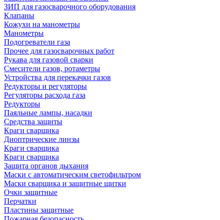
ЗИП для газосварочного оборудования
Клапаны
Кожухи на манометры
Манометры
Подогреватели газа
Прочее для газосварочных работ
Рукава для газовой сварки
Смесители газов, ротаметры
Устройства для перекачки газов
Редукторы и регуляторы
Регуляторы расхода газа
Редукторы
Паяльные лампы, насадки
Средства защиты
Краги сварщика
Диоптрические линзы
Краги сварщика
Краги сварщика
Защита органов дыхания
Маски с автоматическим светофильтром
Маски сварщика и защитные щитки
Очки защитные
Перчатки
Пластины защитные
Пожарная безопасность