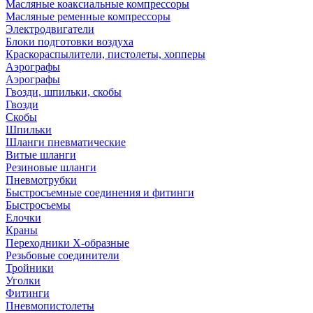
Масляные коаксиальные компрессоры
Масляные ременные компрессоры
Электродвигатели
Блоки подготовки воздуха
Краскораспылители, пистолеты, хопперы
Аэрографы
Аэрографы
Гвозди, шпильки, скобы
Гвозди
Скобы
Шпильки
Шланги пневматические
Витые шланги
Резиновые шланги
Пневмотрубки
Быстросъемные соединения и фитинги
Быстросъемы
Елочки
Краны
Переходники Х-образные
Резьбовые соединители
Тройники
Уголки
Фитинги
Пневмопистолеты