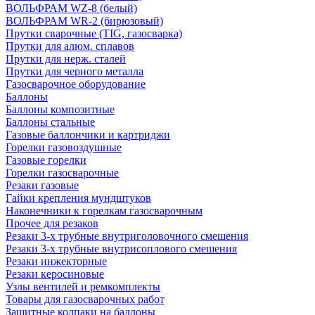
ВОЛЬФРАМ WZ-8 (белый)
ВОЛЬФРАМ WR-2 (бирюзовый)
Прутки сварочные (TIG, газосварка)
Прутки для алюм. сплавов
Прутки для нерж. сталей
Прутки для черного металла
Газосварочное оборудование
Баллоны
Баллоны композитные
Баллоны стальные
Газовые баллончики и картриджи
Горелки газовоздушные
Газовые горелки
Горелки газосварочные
Резаки газовые
Гайки крепления мундштуков
Наконечники к горелкам газосварочным
Прочее для резаков
Резаки 3-х трубные внутриголовочного смешения
Резаки 3-х трубные внутрисоплового смешения
Резаки инжекторные
Резаки керосиновые
Узлы вентилей и ремкомплекты
Товары для газосварочных работ
Защитные колпаки на баллоны