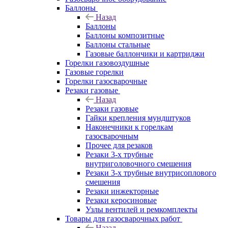
Баллоны
Назад
Баллоны
Баллоны композитные
Баллоны стальные
Газовые баллончики и картриджи
Горелки газовоздушные
Газовые горелки
Горелки газосварочные
Резаки газовые
Назад
Резаки газовые
Гайки крепления мундштуков
Наконечники к горелкам
газосварочным
Прочее для резаков
Резаки 3-х трубные
внутриголовочного смешения
Резаки 3-х трубные внутрисоплового
смешения
Резаки инжекторные
Резаки керосиновые
Узлы вентилей и ремкомплекты
Товары для газосварочных работ
Назад