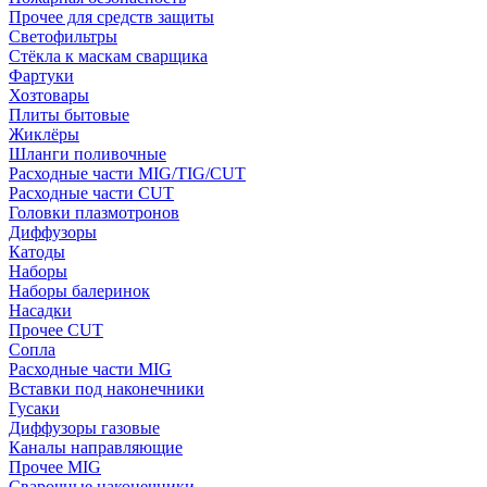
Прочее для средств защиты
Светофильтры
Стёкла к маскам сварщика
Фартуки
Хозтовары
Плиты бытовые
Жиклёры
Шланги поливочные
Расходные части MIG/TIG/CUT
Расходные части CUT
Головки плазмотронов
Диффузоры
Катоды
Наборы
Наборы балеринок
Насадки
Прочее CUT
Сопла
Расходные части MIG
Вставки под наконечники
Гусаки
Диффузоры газовые
Каналы направляющие
Прочее MIG
Сварочные наконечники