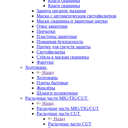
Краги сварщика
Краги сварщика
Защита органов дыхания
Маски с автоматическим светофильтром
Маски сварщика и защитные щитки
Очки защитные
Перчатки
Пластины защитные
Пожарная безопасность
Прочее для средств защиты
Светофильтры
Стёкла к маскам сварщика
Фартуки
Хозтовары
Назад
Хозтовары
Плиты бытовые
Жиклёры
Шланги поливочные
Расходные части MIG/TIG/CUT
Назад
Расходные части MIG/TIG/CUT
Расходные части CUT
Назад
Расходные части CUT