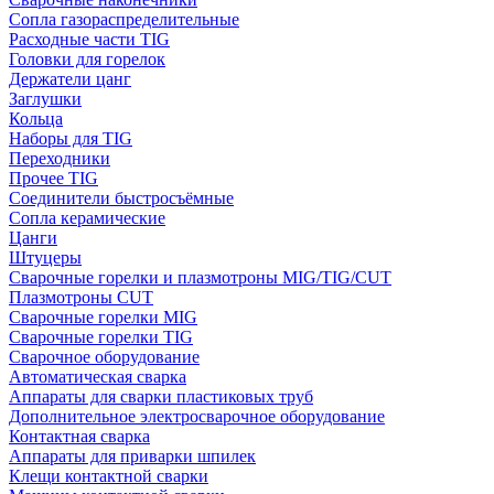
Сопла газораспределительные
Расходные части TIG
Головки для горелок
Держатели цанг
Заглушки
Кольца
Наборы для TIG
Переходники
Прочее TIG
Соединители быстросъёмные
Сопла керамические
Цанги
Штуцеры
Сварочные горелки и плазмотроны MIG/TIG/CUT
Плазмотроны CUT
Сварочные горелки MIG
Сварочные горелки TIG
Сварочное оборудование
Автоматическая сварка
Аппараты для сварки пластиковых труб
Дополнительное электросварочное оборудование
Контактная сварка
Аппараты для приварки шпилек
Клещи контактной сварки