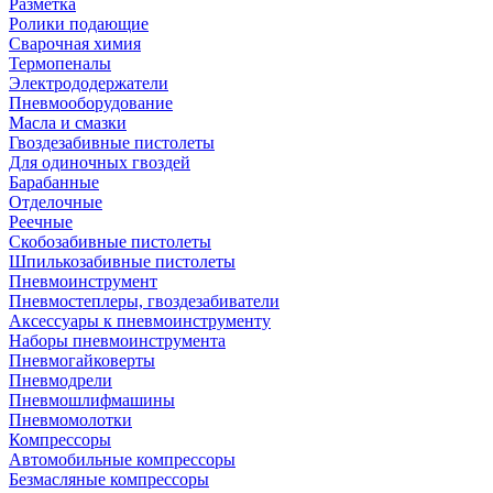
Разметка
Ролики подающие
Сварочная химия
Термопеналы
Электрододержатели
Пневмооборудование
Масла и смазки
Гвоздезабивные пистолеты
Для одиночных гвоздей
Барабанные
Отделочные
Реечные
Скобозабивные пистолеты
Шпилькозабивные пистолеты
Пневмоинструмент
Пневмостеплеры, гвоздезабиватели
Аксессуары к пневмоинструменту
Наборы пневмоинструмента
Пневмогайковерты
Пневмодрели
Пневмошлифмашины
Пневмомолотки
Компрессоры
Автомобильные компрессоры
Безмасляные компрессоры