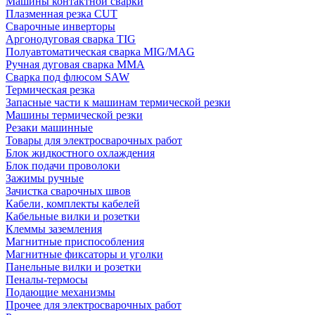
Машины контактной сварки
Плазменная резка CUT
Сварочные инверторы
Аргонодуговая сварка TIG
Полуавтоматическая сварка MIG/MAG
Ручная дуговая сварка MMA
Сварка под флюсом SAW
Термическая резка
Запасные части к машинам термической резки
Машины термической резки
Резаки машинные
Товары для электросварочных работ
Блок жидкостного охлаждения
Блок подачи проволоки
Зажимы ручные
Зачистка сварочных швов
Кабели, комплекты кабелей
Кабельные вилки и розетки
Клеммы заземления
Магнитные приспособления
Магнитные фиксаторы и уголки
Панельные вилки и розетки
Пеналы-термосы
Подающие механизмы
Прочее для электросварочных работ