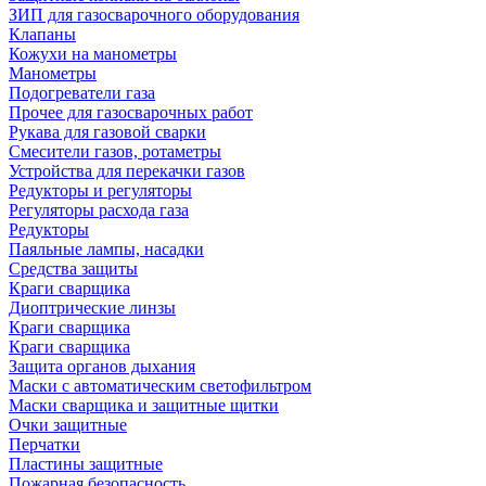
ЗИП для газосварочного оборудования
Клапаны
Кожухи на манометры
Манометры
Подогреватели газа
Прочее для газосварочных работ
Рукава для газовой сварки
Смесители газов, ротаметры
Устройства для перекачки газов
Редукторы и регуляторы
Регуляторы расхода газа
Редукторы
Паяльные лампы, насадки
Средства защиты
Краги сварщика
Диоптрические линзы
Краги сварщика
Краги сварщика
Защита органов дыхания
Маски с автоматическим светофильтром
Маски сварщика и защитные щитки
Очки защитные
Перчатки
Пластины защитные
Пожарная безопасность