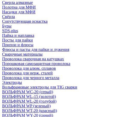
Сверла алмазные
Полотна для МФИ
Насадки для МФИ
Свёрла
Сопутствующая оснастка
Буры
SDS-plus
Пайка и наплавка
Посты для пайки
Припои и флюсы
Флюсы и пасты для пайки и лужения
Сварочные материалы
Проволока сварочная на катушках
Порошковая самозащитная проволока
Проволока для алюм. сплавов
Проволока для нерж. сталей
Проволока для черного металла
Электроды
Вольфрамовые электроды для TIG сварки
ВОЛЬФРАМ WC-20 (серый)
ВОЛЬФРАМ WL-15 (золотой)
ВОЛЬФРАМ WL-20 (голубой)
ВОЛЬФРАМ WP (зеленый)
ВОЛЬФРАМ WT-20 (красный)
ВОЛЬФРАМ WY-20 (синий)