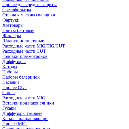
Прочее для средств защиты
Светофильтры
Стёкла к маскам сварщика
Фартуки
Хозтовары
Плиты бытовые
Жиклёры
Шланги поливочные
Расходные части MIG/TIG/CUT
Расходные части CUT
Головки плазмотронов
Диффузоры
Катоды
Наборы
Наборы балеринок
Насадки
Прочее CUT
Сопла
Расходные части MIG
Вставки под наконечники
Гусаки
Диффузоры газовые
Каналы направляющие
Прочее MIG
Сварочные наконечники