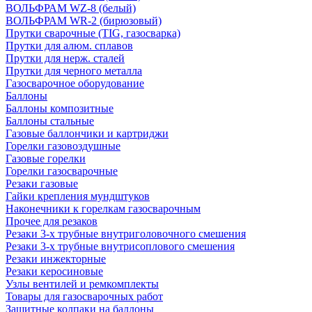
ВОЛЬФРАМ WZ-8 (белый)
ВОЛЬФРАМ WR-2 (бирюзовый)
Прутки сварочные (TIG, газосварка)
Прутки для алюм. сплавов
Прутки для нерж. сталей
Прутки для черного металла
Газосварочное оборудование
Баллоны
Баллоны композитные
Баллоны стальные
Газовые баллончики и картриджи
Горелки газовоздушные
Газовые горелки
Горелки газосварочные
Резаки газовые
Гайки крепления мундштуков
Наконечники к горелкам газосварочным
Прочее для резаков
Резаки 3-х трубные внутриголовочного смешения
Резаки 3-х трубные внутрисоплового смешения
Резаки инжекторные
Резаки керосиновые
Узлы вентилей и ремкомплекты
Товары для газосварочных работ
Защитные колпаки на баллоны