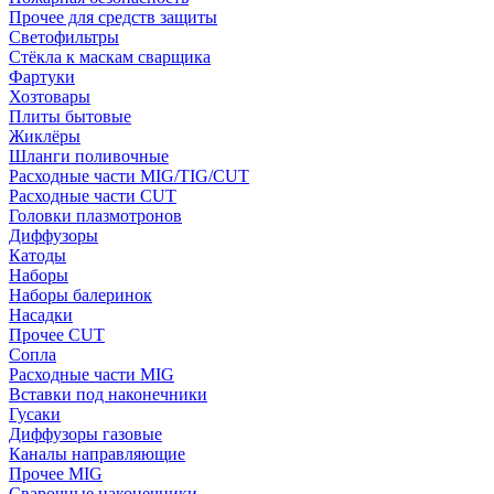
Прочее для средств защиты
Светофильтры
Стёкла к маскам сварщика
Фартуки
Хозтовары
Плиты бытовые
Жиклёры
Шланги поливочные
Расходные части MIG/TIG/CUT
Расходные части CUT
Головки плазмотронов
Диффузоры
Катоды
Наборы
Наборы балеринок
Насадки
Прочее CUT
Сопла
Расходные части MIG
Вставки под наконечники
Гусаки
Диффузоры газовые
Каналы направляющие
Прочее MIG
Сварочные наконечники