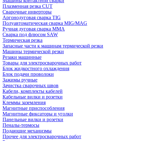
Машины контактной сварки
Плазменная резка CUT
Сварочные инверторы
Аргонодуговая сварка TIG
Полуавтоматическая сварка MIG/MAG
Ручная дуговая сварка MMA
Сварка под флюсом SAW
Термическая резка
Запасные части к машинам термической резки
Машины термической резки
Резаки машинные
Товары для электросварочных работ
Блок жидкостного охлаждения
Блок подачи проволоки
Зажимы ручные
Зачистка сварочных швов
Кабели, комплекты кабелей
Кабельные вилки и розетки
Клеммы заземления
Магнитные приспособления
Магнитные фиксаторы и уголки
Панельные вилки и розетки
Пеналы-термосы
Подающие механизмы
Прочее для электросварочных работ