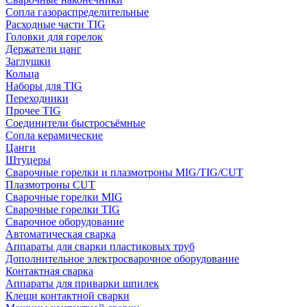
Сопла газораспределительные
Расходные части TIG
Головки для горелок
Держатели цанг
Заглушки
Кольца
Наборы для TIG
Переходники
Прочее TIG
Соединители быстросъёмные
Сопла керамические
Цанги
Штуцеры
Сварочные горелки и плазмотроны MIG/TIG/CUT
Плазмотроны CUT
Сварочные горелки MIG
Сварочные горелки TIG
Сварочное оборудование
Автоматическая сварка
Аппараты для сварки пластиковых труб
Дополнительное электросварочное оборудование
Контактная сварка
Аппараты для приварки шпилек
Клещи контактной сварки