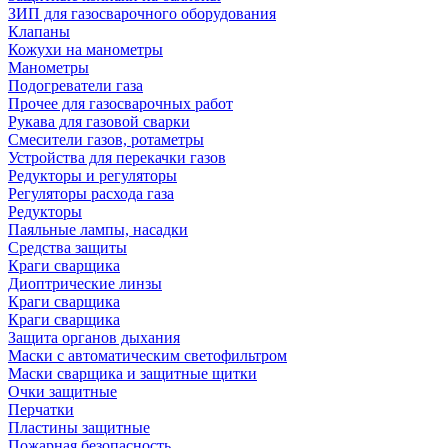
ЗИП для газосварочного оборудования
Клапаны
Кожухи на манометры
Манометры
Подогреватели газа
Прочее для газосварочных работ
Рукава для газовой сварки
Смесители газов, ротаметры
Устройства для перекачки газов
Редукторы и регуляторы
Регуляторы расхода газа
Редукторы
Паяльные лампы, насадки
Средства защиты
Краги сварщика
Диоптрические линзы
Краги сварщика
Краги сварщика
Защита органов дыхания
Маски с автоматическим светофильтром
Маски сварщика и защитные щитки
Очки защитные
Перчатки
Пластины защитные
Пожарная безопасность