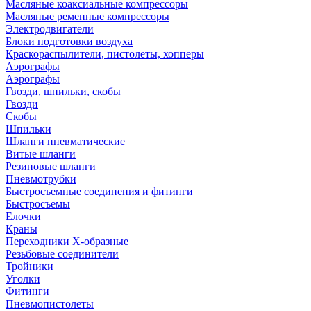
Масляные коаксиальные компрессоры
Масляные ременные компрессоры
Электродвигатели
Блоки подготовки воздуха
Краскораспылители, пистолеты, хопперы
Аэрографы
Аэрографы
Гвозди, шпильки, скобы
Гвозди
Скобы
Шпильки
Шланги пневматические
Витые шланги
Резиновые шланги
Пневмотрубки
Быстросъемные соединения и фитинги
Быстросъемы
Елочки
Краны
Переходники Х-образные
Резьбовые соединители
Тройники
Уголки
Фитинги
Пневмопистолеты