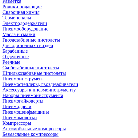
Разметка
Ролики подающие
Сварочная химия
Термопеналы
Электрододержатели
Пневмооборудование
Масла и смазки
Гвоздезабивные пистолеты
Для одиночных гвоздей
Барабанные
Отделочные
Реечные
Скобозабивные пистолеты
Шпилькозабивные пистолеты
Пневмоинструмент
Пневмостеплеры, гвоздезабиватели
Аксессуары к пневмоинструменту
Наборы пневмоинструмента
Пневмогайковерты
Пневмодрели
Пневмошлифмашины
Пневмомолотки
Компрессоры
Автомобильные компрессоры
Безмасляные компрессоры