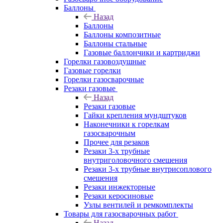
Баллоны
Назад
Баллоны
Баллоны композитные
Баллоны стальные
Газовые баллончики и картриджи
Горелки газовоздушные
Газовые горелки
Горелки газосварочные
Резаки газовые
Назад
Резаки газовые
Гайки крепления мундштуков
Наконечники к горелкам
газосварочным
Прочее для резаков
Резаки 3-х трубные
внутриголовочного смешения
Резаки 3-х трубные внутрисоплового
смешения
Резаки инжекторные
Резаки керосиновые
Узлы вентилей и ремкомплекты
Товары для газосварочных работ
Назад