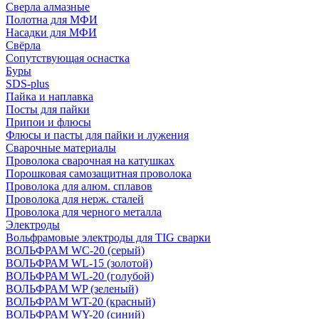
Сверла алмазные
Полотна для МФИ
Насадки для МФИ
Свёрла
Сопутствующая оснастка
Буры
SDS-plus
Пайка и наплавка
Посты для пайки
Припои и флюсы
Флюсы и пасты для пайки и лужения
Сварочные материалы
Проволока сварочная на катушках
Порошковая самозащитная проволока
Проволока для алюм. сплавов
Проволока для нерж. сталей
Проволока для черного металла
Электроды
Вольфрамовые электроды для TIG сварки
ВОЛЬФРАМ WC-20 (серый)
ВОЛЬФРАМ WL-15 (золотой)
ВОЛЬФРАМ WL-20 (голубой)
ВОЛЬФРАМ WP (зеленый)
ВОЛЬФРАМ WT-20 (красный)
ВОЛЬФРАМ WY-20 (синий)