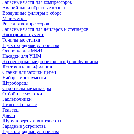
Запасные части для компрессоров
Аварийные и обратные клапаны
Воздушные фильтры в сборе
Манометры
Реле для компрессоров
Запасные части для нейлеров и степлеров
Электроинструмент
Точильные станки
Пуско-зарядные устройства
Оснастка для МФИ
Насадки для УШМ
Эксцентриковые (орбитальные) шлифмашины
Ленточные шлифмашины
Станки для заточки цепей
Наборы инструмента
Штроборезы
Строительные миксеры
Отбойные молотки
Заклепочники
Пилы сабельные
Граверы
Дрели
Шуруповерты и винтоверты
Зарядные устройства
Пуско-зарядные устройства