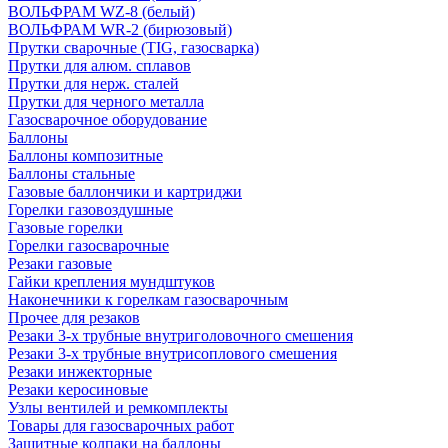
ВОЛЬФРАМ WZ-8 (белый)
ВОЛЬФРАМ WR-2 (бирюзовый)
Прутки сварочные (TIG, газосварка)
Прутки для алюм. сплавов
Прутки для нерж. сталей
Прутки для черного металла
Газосварочное оборудование
Баллоны
Баллоны композитные
Баллоны стальные
Газовые баллончики и картриджи
Горелки газовоздушные
Газовые горелки
Горелки газосварочные
Резаки газовые
Гайки крепления мундштуков
Наконечники к горелкам газосварочным
Прочее для резаков
Резаки 3-х трубные внутриголовочного смешения
Резаки 3-х трубные внутрисоплового смешения
Резаки инжекторные
Резаки керосиновые
Узлы вентилей и ремкомплекты
Товары для газосварочных работ
Защитные колпаки на баллоны