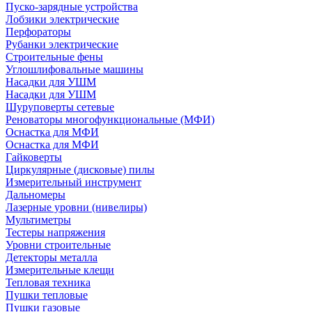
Пуско-зарядные устройства
Лобзики электрические
Перфораторы
Рубанки электрические
Строительные фены
Углошлифовальные машины
Насадки для УШМ
Насадки для УШМ
Шуруповерты сетевые
Реноваторы многофункциональные (МФИ)
Оснастка для МФИ
Оснастка для МФИ
Гайковерты
Циркулярные (дисковые) пилы
Измерительный инструмент
Дальномеры
Лазерные уровни (нивелиры)
Мультиметры
Тестеры напряжения
Уровни строительные
Детекторы металла
Измерительные клещи
Тепловая техника
Пушки тепловые
Пушки газовые