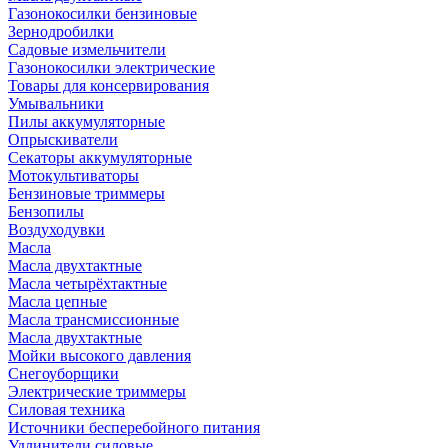
Газонокосилки бензиновые
Зернодробилки
Садовые измельчители
Газонокосилки электрические
Товары для консервирования
Умывальники
Пилы аккумуляторные
Опрыскиватели
Секаторы аккумуляторные
Мотокультиваторы
Бензиновые триммеры
Бензопилы
Воздуходувки
Масла
Масла двухтактные
Масла четырёхтактные
Масла цепные
Масла трансмиссионные
Масла двухтактные
Мойки высокого давления
Снегоуборщики
Электрические триммеры
Силовая техника
Источники бесперебойного питания
Удлинители силовые