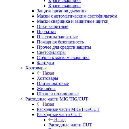
Краги сварщика
Краги сварщика
Защита органов дыхания
Маски с автоматическим светофильтром
Маски сварщика и защитные щитки
Очки защитные
Перчатки
Пластины защитные
Пожарная безопасность
Прочее для средств защиты
Светофильтры
Стёкла к маскам сварщика
Фартуки
Хозтовары
Назад
Хозтовары
Плиты бытовые
Жиклёры
Шланги поливочные
Расходные части MIG/TIG/CUT
Назад
Расходные части MIG/TIG/CUT
Расходные части CUT
Назад
Расходные части CUT