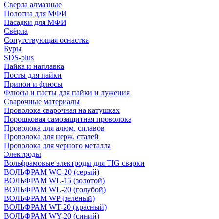
Сверла алмазные
Полотна для МФИ
Насадки для МФИ
Свёрла
Сопутствующая оснастка
Буры
SDS-plus
Пайка и наплавка
Посты для пайки
Припои и флюсы
Флюсы и пасты для пайки и лужения
Сварочные материалы
Проволока сварочная на катушках
Порошковая самозащитная проволока
Проволока для алюм. сплавов
Проволока для нерж. сталей
Проволока для черного металла
Электроды
Вольфрамовые электроды для TIG сварки
ВОЛЬФРАМ WC-20 (серый)
ВОЛЬФРАМ WL-15 (золотой)
ВОЛЬФРАМ WL-20 (голубой)
ВОЛЬФРАМ WP (зеленый)
ВОЛЬФРАМ WT-20 (красный)
ВОЛЬФРАМ WY-20 (синий)