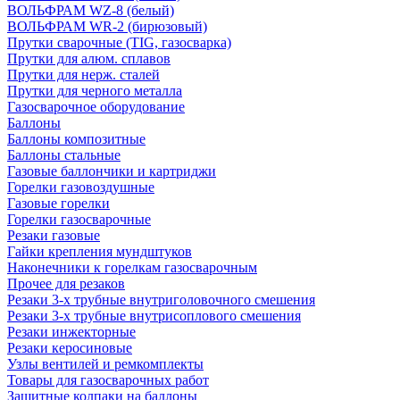
ВОЛЬФРАМ WZ-8 (белый)
ВОЛЬФРАМ WR-2 (бирюзовый)
Прутки сварочные (TIG, газосварка)
Прутки для алюм. сплавов
Прутки для нерж. сталей
Прутки для черного металла
Газосварочное оборудование
Баллоны
Баллоны композитные
Баллоны стальные
Газовые баллончики и картриджи
Горелки газовоздушные
Газовые горелки
Горелки газосварочные
Резаки газовые
Гайки крепления мундштуков
Наконечники к горелкам газосварочным
Прочее для резаков
Резаки 3-х трубные внутриголовочного смешения
Резаки 3-х трубные внутрисоплового смешения
Резаки инжекторные
Резаки керосиновые
Узлы вентилей и ремкомплекты
Товары для газосварочных работ
Защитные колпаки на баллоны