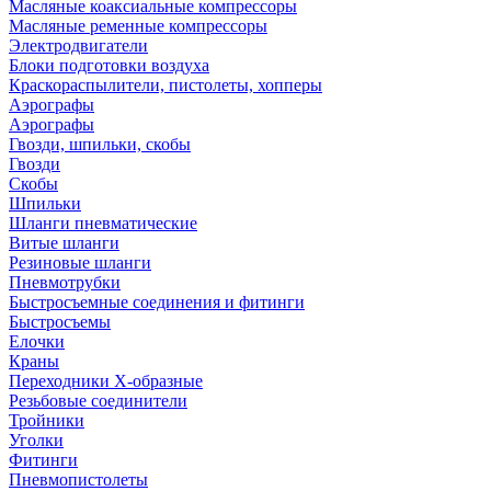
Масляные коаксиальные компрессоры
Масляные ременные компрессоры
Электродвигатели
Блоки подготовки воздуха
Краскораспылители, пистолеты, хопперы
Аэрографы
Аэрографы
Гвозди, шпильки, скобы
Гвозди
Скобы
Шпильки
Шланги пневматические
Витые шланги
Резиновые шланги
Пневмотрубки
Быстросъемные соединения и фитинги
Быстросъемы
Елочки
Краны
Переходники Х-образные
Резьбовые соединители
Тройники
Уголки
Фитинги
Пневмопистолеты