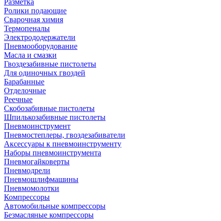
Разметка
Ролики подающие
Сварочная химия
Термопеналы
Электрододержатели
Пневмооборудование
Масла и смазки
Гвоздезабивные пистолеты
Для одиночных гвоздей
Барабанные
Отделочные
Реечные
Скобозабивные пистолеты
Шпилькозабивные пистолеты
Пневмоинструмент
Пневмостеплеры, гвоздезабиватели
Аксессуары к пневмоинструменту
Наборы пневмоинструмента
Пневмогайковерты
Пневмодрели
Пневмошлифмашины
Пневмомолотки
Компрессоры
Автомобильные компрессоры
Безмасляные компрессоры