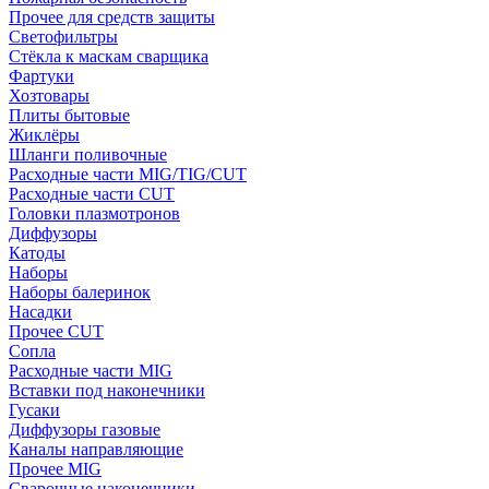
Прочее для средств защиты
Светофильтры
Стёкла к маскам сварщика
Фартуки
Хозтовары
Плиты бытовые
Жиклёры
Шланги поливочные
Расходные части MIG/TIG/CUT
Расходные части CUT
Головки плазмотронов
Диффузоры
Катоды
Наборы
Наборы балеринок
Насадки
Прочее CUT
Сопла
Расходные части MIG
Вставки под наконечники
Гусаки
Диффузоры газовые
Каналы направляющие
Прочее MIG
Сварочные наконечники