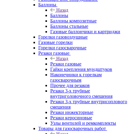
Баллоны
Назад
Баллоны
Баллоны композитные
Баллоны стальные
Газовые баллончики и картриджи
Горелки газовоздушные
Газовые горелки
Горелки газосварочные
Резаки газовые
Назад
Резаки газовые
Гайки крепления мундштуков
Наконечники к горелкам
газосварочным
Прочее для резаков
Резаки 3-х трубные
внутриголовочного смешения
Резаки 3-х трубные внутрисоплового
смешения
Резаки инжекторные
Резаки керосиновые
Узлы вентилей и ремкомплекты
Товары для газосварочных работ
Назад