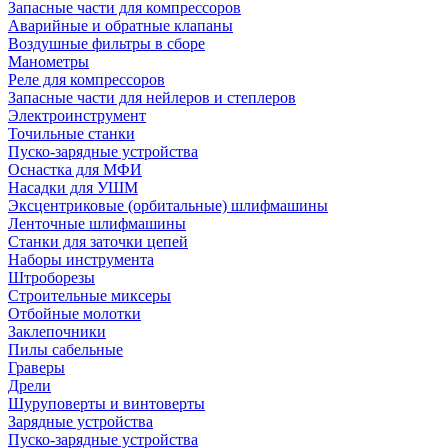
Запасные части для компрессоров
Аварийные и обратные клапаны
Воздушные фильтры в сборе
Манометры
Реле для компрессоров
Запасные части для нейлеров и степлеров
Электроинструмент
Точильные станки
Пуско-зарядные устройства
Оснастка для МФИ
Насадки для УШМ
Эксцентриковые (орбитальные) шлифмашины
Ленточные шлифмашины
Станки для заточки цепей
Наборы инструмента
Штроборезы
Строительные миксеры
Отбойные молотки
Заклепочники
Пилы сабельные
Граверы
Дрели
Шуруповерты и винтоверты
Зарядные устройства
Пуско-зарядные устройства