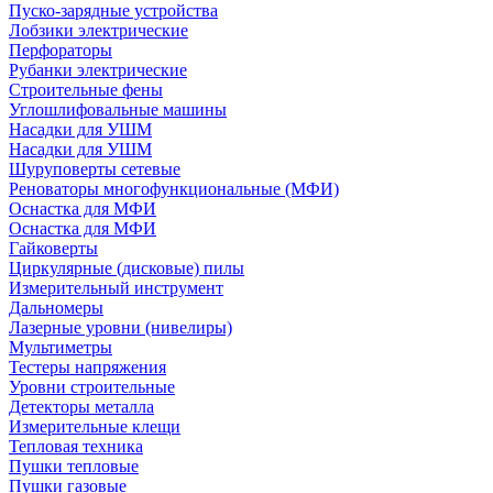
Пуско-зарядные устройства
Лобзики электрические
Перфораторы
Рубанки электрические
Строительные фены
Углошлифовальные машины
Насадки для УШМ
Насадки для УШМ
Шуруповерты сетевые
Реноваторы многофункциональные (МФИ)
Оснастка для МФИ
Оснастка для МФИ
Гайковерты
Циркулярные (дисковые) пилы
Измерительный инструмент
Дальномеры
Лазерные уровни (нивелиры)
Мультиметры
Тестеры напряжения
Уровни строительные
Детекторы металла
Измерительные клещи
Тепловая техника
Пушки тепловые
Пушки газовые