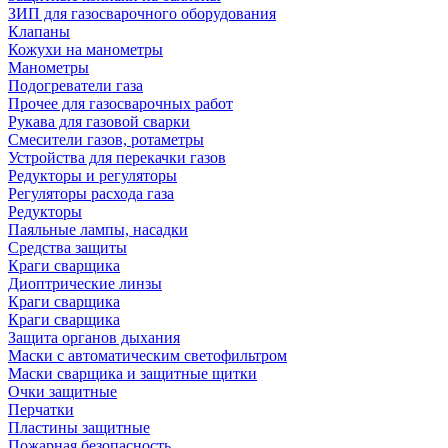
ЗИП для газосварочного оборудования
Клапаны
Кожухи на манометры
Манометры
Подогреватели газа
Прочее для газосварочных работ
Рукава для газовой сварки
Смесители газов, ротаметры
Устройства для перекачки газов
Редукторы и регуляторы
Регуляторы расхода газа
Редукторы
Паяльные лампы, насадки
Средства защиты
Краги сварщика
Диоптрические линзы
Краги сварщика
Краги сварщика
Защита органов дыхания
Маски с автоматическим светофильтром
Маски сварщика и защитные щитки
Очки защитные
Перчатки
Пластины защитные
Пожарная безопасность