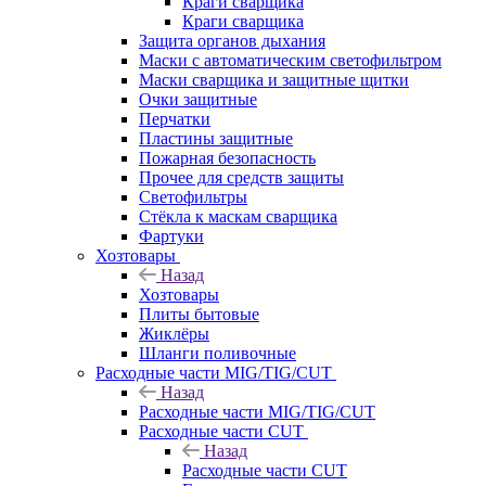
Краги сварщика
Краги сварщика
Защита органов дыхания
Маски с автоматическим светофильтром
Маски сварщика и защитные щитки
Очки защитные
Перчатки
Пластины защитные
Пожарная безопасность
Прочее для средств защиты
Светофильтры
Стёкла к маскам сварщика
Фартуки
Хозтовары
Назад
Хозтовары
Плиты бытовые
Жиклёры
Шланги поливочные
Расходные части MIG/TIG/CUT
Назад
Расходные части MIG/TIG/CUT
Расходные части CUT
Назад
Расходные части CUT