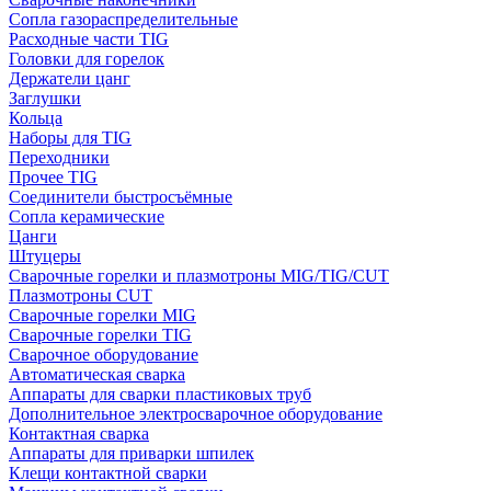
Сопла газораспределительные
Расходные части TIG
Головки для горелок
Держатели цанг
Заглушки
Кольца
Наборы для TIG
Переходники
Прочее TIG
Соединители быстросъёмные
Сопла керамические
Цанги
Штуцеры
Сварочные горелки и плазмотроны MIG/TIG/CUT
Плазмотроны CUT
Сварочные горелки MIG
Сварочные горелки TIG
Сварочное оборудование
Автоматическая сварка
Аппараты для сварки пластиковых труб
Дополнительное электросварочное оборудование
Контактная сварка
Аппараты для приварки шпилек
Клещи контактной сварки