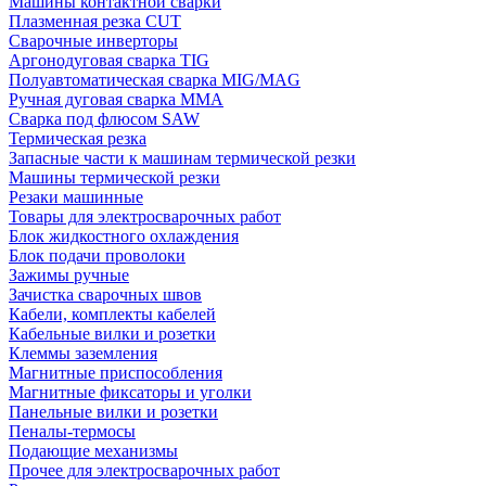
Машины контактной сварки
Плазменная резка CUT
Сварочные инверторы
Аргонодуговая сварка TIG
Полуавтоматическая сварка MIG/MAG
Ручная дуговая сварка MMA
Сварка под флюсом SAW
Термическая резка
Запасные части к машинам термической резки
Машины термической резки
Резаки машинные
Товары для электросварочных работ
Блок жидкостного охлаждения
Блок подачи проволоки
Зажимы ручные
Зачистка сварочных швов
Кабели, комплекты кабелей
Кабельные вилки и розетки
Клеммы заземления
Магнитные приспособления
Магнитные фиксаторы и уголки
Панельные вилки и розетки
Пеналы-термосы
Подающие механизмы
Прочее для электросварочных работ