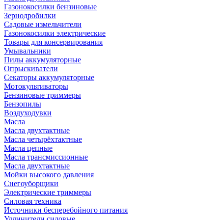
Газонокосилки бензиновые
Зернодробилки
Садовые измельчители
Газонокосилки электрические
Товары для консервирования
Умывальники
Пилы аккумуляторные
Опрыскиватели
Секаторы аккумуляторные
Мотокультиваторы
Бензиновые триммеры
Бензопилы
Воздуходувки
Масла
Масла двухтактные
Масла четырёхтактные
Масла цепные
Масла трансмиссионные
Масла двухтактные
Мойки высокого давления
Снегоуборщики
Электрические триммеры
Силовая техника
Источники бесперебойного питания
Удлинители силовые