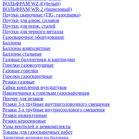
ВОЛЬФРАМ WZ-8 (белый)
ВОЛЬФРАМ WR-2 (бирюзовый)
Прутки сварочные (TIG, газосварка)
Прутки для алюм. сплавов
Прутки для нерж. сталей
Прутки для черного металла
Газосварочное оборудование
Баллоны
Баллоны композитные
Баллоны стальные
Газовые баллончики и картриджи
Горелки газовоздушные
Газовые горелки
Горелки газосварочные
Резаки газовые
Гайки крепления мундштуков
Наконечники к горелкам газосварочным
Прочее для резаков
Резаки 3-х трубные внутриголовочного смешения
Резаки 3-х трубные внутрисоплового смешения
Резаки инжекторные
Резаки керосиновые
Узлы вентилей и ремкомплекты
Товары для газосварочных работ
Защитные колпаки на баллоны