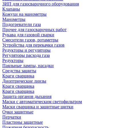
ЗИП для газосварочного оборудования
Клапаны
Кожухи на манометры
Манометры
Подогреватели газа
Прочее для газосварочных работ
Рукава для газовой сварки
Смесители газов, ротаметры
Устройства для перекачки газов
Редукторы и регуляторы
Регуляторы расхода газа
Редукторы
Паяльные лампы, насадки
Средства защиты
Краги сварщика
Диоптрические линзы
Краги сварщика
Краги сварщика
Защита органов дыхания
Маски с автоматическим светофильтром
Маски сварщика и защитные щитки
Очки защитные
Перчатки
Пластины защитные
Пожарная безопасность