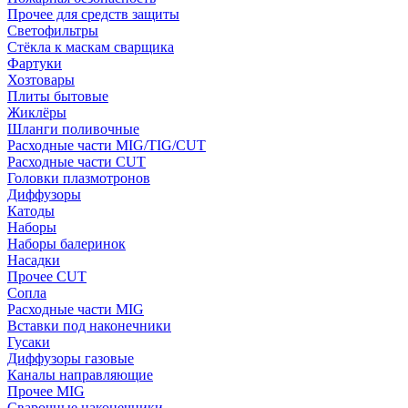
Прочее для средств защиты
Светофильтры
Стёкла к маскам сварщика
Фартуки
Хозтовары
Плиты бытовые
Жиклёры
Шланги поливочные
Расходные части MIG/TIG/CUT
Расходные части CUT
Головки плазмотронов
Диффузоры
Катоды
Наборы
Наборы балеринок
Насадки
Прочее CUT
Сопла
Расходные части MIG
Вставки под наконечники
Гусаки
Диффузоры газовые
Каналы направляющие
Прочее MIG
Сварочные наконечники