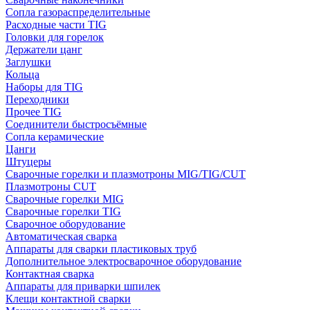
Сопла газораспределительные
Расходные части TIG
Головки для горелок
Держатели цанг
Заглушки
Кольца
Наборы для TIG
Переходники
Прочее TIG
Соединители быстросъёмные
Сопла керамические
Цанги
Штуцеры
Сварочные горелки и плазмотроны MIG/TIG/CUT
Плазмотроны CUT
Сварочные горелки MIG
Сварочные горелки TIG
Сварочное оборудование
Автоматическая сварка
Аппараты для сварки пластиковых труб
Дополнительное электросварочное оборудование
Контактная сварка
Аппараты для приварки шпилек
Клещи контактной сварки