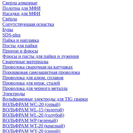
Сверла алмазные
Полотна для МФИ
Насадки для МФИ
Свёрла
Сопутствующая оснастка
Буры
SDS-plus
Пайка и наплавка
Посты для пайки
Припои и флюсы
Флюсы и пасты для пайки и лужения
Сварочные материалы
Проволока сварочная на катушках
Порошковая самозащитная проволока
Проволока для алюм. сплавов
Проволока для нерж. сталей
Проволока для черного металла
Электроды
Вольфрамовые электроды для TIG сварки
ВОЛЬФРАМ WC-20 (серый)
ВОЛЬФРАМ WL-15 (золотой)
ВОЛЬФРАМ WL-20 (голубой)
ВОЛЬФРАМ WP (зеленый)
ВОЛЬФРАМ WT-20 (красный)
ВОЛЬФРАМ WY-20 (синий)