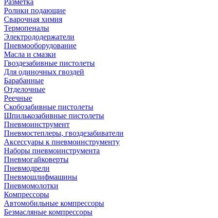
Разметка
Ролики подающие
Сварочная химия
Термопеналы
Электрододержатели
Пневмооборудование
Масла и смазки
Гвоздезабивные пистолеты
Для одиночных гвоздей
Барабанные
Отделочные
Реечные
Скобозабивные пистолеты
Шпилькозабивные пистолеты
Пневмоинструмент
Пневмостеплеры, гвоздезабиватели
Аксессуары к пневмоинструменту
Наборы пневмоинструмента
Пневмогайковерты
Пневмодрели
Пневмошлифмашины
Пневмомолотки
Компрессоры
Автомобильные компрессоры
Безмасляные компрессоры