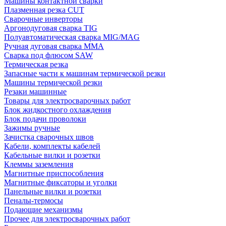
Машины контактной сварки
Плазменная резка CUT
Сварочные инверторы
Аргонодуговая сварка TIG
Полуавтоматическая сварка MIG/MAG
Ручная дуговая сварка MMA
Сварка под флюсом SAW
Термическая резка
Запасные части к машинам термической резки
Машины термической резки
Резаки машинные
Товары для электросварочных работ
Блок жидкостного охлаждения
Блок подачи проволоки
Зажимы ручные
Зачистка сварочных швов
Кабели, комплекты кабелей
Кабельные вилки и розетки
Клеммы заземления
Магнитные приспособления
Магнитные фиксаторы и уголки
Панельные вилки и розетки
Пеналы-термосы
Подающие механизмы
Прочее для электросварочных работ