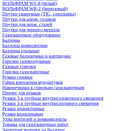
ВОЛЬФРАМ WZ-8 (белый)
ВОЛЬФРАМ WR-2 (бирюзовый)
Прутки сварочные (TIG, газосварка)
Прутки для алюм. сплавов
Прутки для нерж. сталей
Прутки для черного металла
Газосварочное оборудование
Баллоны
Баллоны композитные
Баллоны стальные
Газовые баллончики и картриджи
Горелки газовоздушные
Газовые горелки
Горелки газосварочные
Резаки газовые
Гайки крепления мундштуков
Наконечники к горелкам газосварочным
Прочее для резаков
Резаки 3-х трубные внутриголовочного смешения
Резаки 3-х трубные внутрисоплового смешения
Резаки инжекторные
Резаки керосиновые
Узлы вентилей и ремкомплекты
Товары для газосварочных работ
Защитные колпаки на баллоны