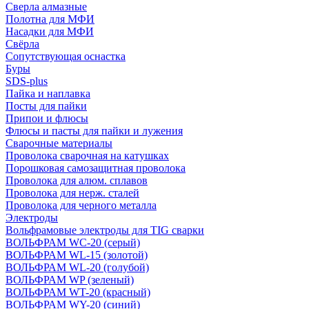
Сверла алмазные
Полотна для МФИ
Насадки для МФИ
Свёрла
Сопутствующая оснастка
Буры
SDS-plus
Пайка и наплавка
Посты для пайки
Припои и флюсы
Флюсы и пасты для пайки и лужения
Сварочные материалы
Проволока сварочная на катушках
Порошковая самозащитная проволока
Проволока для алюм. сплавов
Проволока для нерж. сталей
Проволока для черного металла
Электроды
Вольфрамовые электроды для TIG сварки
ВОЛЬФРАМ WC-20 (серый)
ВОЛЬФРАМ WL-15 (золотой)
ВОЛЬФРАМ WL-20 (голубой)
ВОЛЬФРАМ WP (зеленый)
ВОЛЬФРАМ WT-20 (красный)
ВОЛЬФРАМ WY-20 (синий)