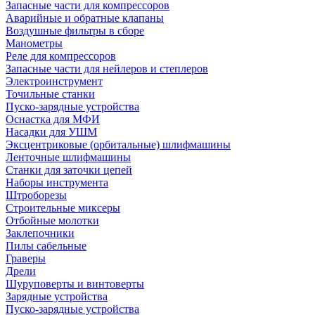
Запасные части для компрессоров
Аварийные и обратные клапаны
Воздушные фильтры в сборе
Манометры
Реле для компрессоров
Запасные части для нейлеров и степлеров
Электроинструмент
Точильные станки
Пуско-зарядные устройства
Оснастка для МФИ
Насадки для УШМ
Эксцентриковые (орбитальные) шлифмашины
Ленточные шлифмашины
Станки для заточки цепей
Наборы инструмента
Штроборезы
Строительные миксеры
Отбойные молотки
Заклепочники
Пилы сабельные
Граверы
Дрели
Шуруповерты и винтоверты
Зарядные устройства
Пуско-зарядные устройства