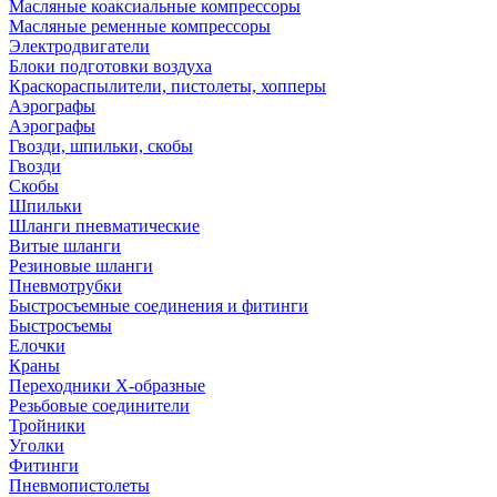
Масляные коаксиальные компрессоры
Масляные ременные компрессоры
Электродвигатели
Блоки подготовки воздуха
Краскораспылители, пистолеты, хопперы
Аэрографы
Аэрографы
Гвозди, шпильки, скобы
Гвозди
Скобы
Шпильки
Шланги пневматические
Витые шланги
Резиновые шланги
Пневмотрубки
Быстросъемные соединения и фитинги
Быстросъемы
Елочки
Краны
Переходники Х-образные
Резьбовые соединители
Тройники
Уголки
Фитинги
Пневмопистолеты