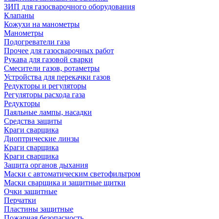
ЗИП для газосварочного оборудования
Клапаны
Кожухи на манометры
Манометры
Подогреватели газа
Прочее для газосварочных работ
Рукава для газовой сварки
Смесители газов, ротаметры
Устройства для перекачки газов
Редукторы и регуляторы
Регуляторы расхода газа
Редукторы
Паяльные лампы, насадки
Средства защиты
Краги сварщика
Диоптрические линзы
Краги сварщика
Краги сварщика
Защита органов дыхания
Маски с автоматическим светофильтром
Маски сварщика и защитные щитки
Очки защитные
Перчатки
Пластины защитные
Пожарная безопасность