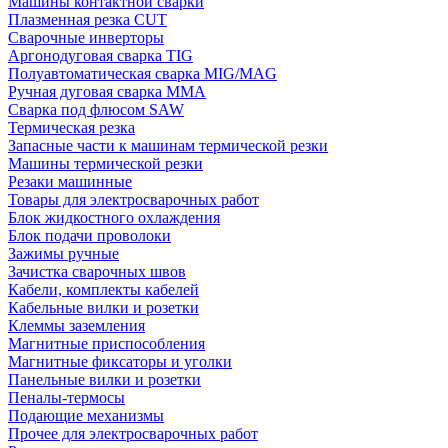
Машины контактной сварки
Плазменная резка CUT
Сварочные инверторы
Аргонодуговая сварка TIG
Полуавтоматическая сварка MIG/MAG
Ручная дуговая сварка MMA
Сварка под флюсом SAW
Термическая резка
Запасные части к машинам термической резки
Машины термической резки
Резаки машинные
Товары для электросварочных работ
Блок жидкостного охлаждения
Блок подачи проволоки
Зажимы ручные
Зачистка сварочных швов
Кабели, комплекты кабелей
Кабельные вилки и розетки
Клеммы заземления
Магнитные приспособления
Магнитные фиксаторы и уголки
Панельные вилки и розетки
Пеналы-термосы
Подающие механизмы
Прочее для электросварочных работ