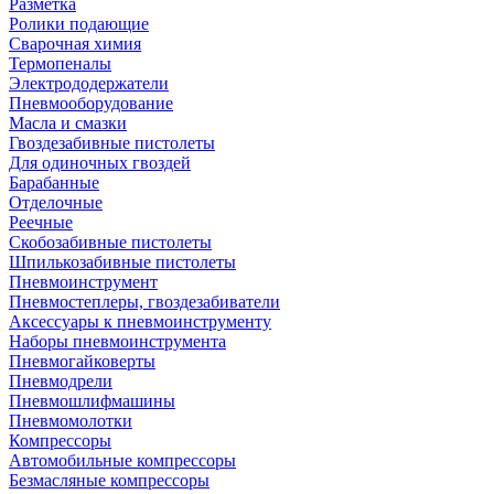
Разметка
Ролики подающие
Сварочная химия
Термопеналы
Электрододержатели
Пневмооборудование
Масла и смазки
Гвоздезабивные пистолеты
Для одиночных гвоздей
Барабанные
Отделочные
Реечные
Скобозабивные пистолеты
Шпилькозабивные пистолеты
Пневмоинструмент
Пневмостеплеры, гвоздезабиватели
Аксессуары к пневмоинструменту
Наборы пневмоинструмента
Пневмогайковерты
Пневмодрели
Пневмошлифмашины
Пневмомолотки
Компрессоры
Автомобильные компрессоры
Безмасляные компрессоры