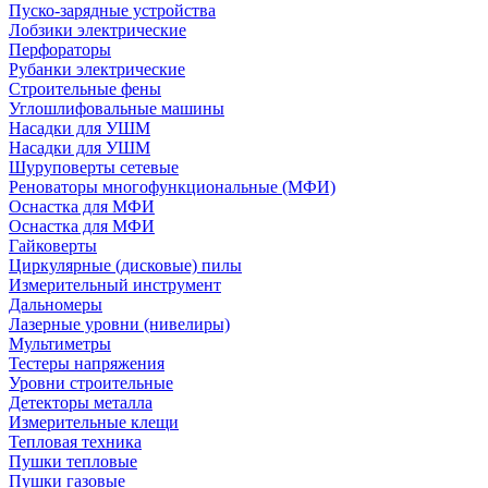
Пуско-зарядные устройства
Лобзики электрические
Перфораторы
Рубанки электрические
Строительные фены
Углошлифовальные машины
Насадки для УШМ
Насадки для УШМ
Шуруповерты сетевые
Реноваторы многофункциональные (МФИ)
Оснастка для МФИ
Оснастка для МФИ
Гайковерты
Циркулярные (дисковые) пилы
Измерительный инструмент
Дальномеры
Лазерные уровни (нивелиры)
Мультиметры
Тестеры напряжения
Уровни строительные
Детекторы металла
Измерительные клещи
Тепловая техника
Пушки тепловые
Пушки газовые