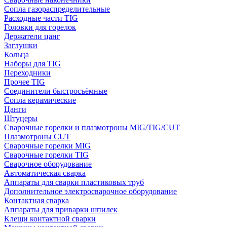
Сопла газораспределительные
Расходные части TIG
Головки для горелок
Держатели цанг
Заглушки
Кольца
Наборы для TIG
Переходники
Прочее TIG
Соединители быстросъёмные
Сопла керамические
Цанги
Штуцеры
Сварочные горелки и плазмотроны MIG/TIG/CUT
Плазмотроны CUT
Сварочные горелки MIG
Сварочные горелки TIG
Сварочное оборудование
Автоматическая сварка
Аппараты для сварки пластиковых труб
Дополнительное электросварочное оборудование
Контактная сварка
Аппараты для приварки шпилек
Клещи контактной сварки