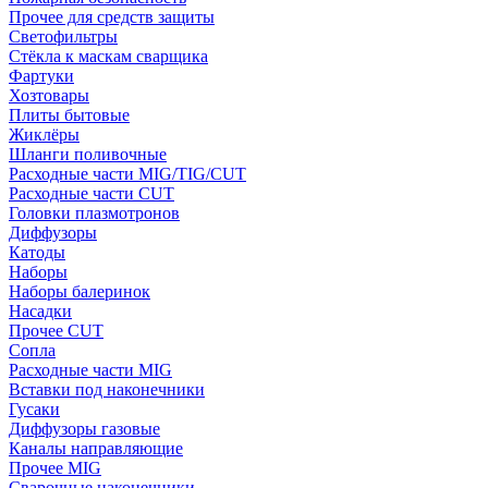
Прочее для средств защиты
Светофильтры
Стёкла к маскам сварщика
Фартуки
Хозтовары
Плиты бытовые
Жиклёры
Шланги поливочные
Расходные части MIG/TIG/CUT
Расходные части CUT
Головки плазмотронов
Диффузоры
Катоды
Наборы
Наборы балеринок
Насадки
Прочее CUT
Сопла
Расходные части MIG
Вставки под наконечники
Гусаки
Диффузоры газовые
Каналы направляющие
Прочее MIG
Сварочные наконечники