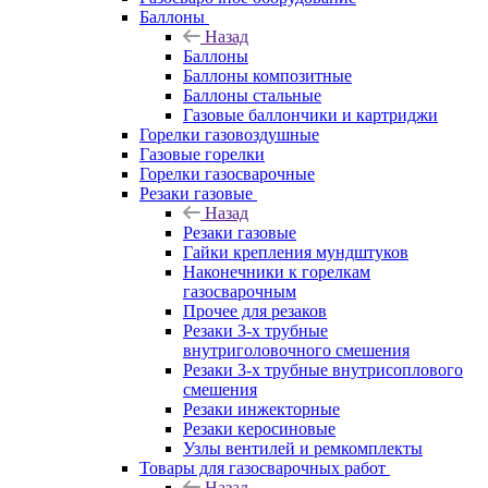
Баллоны
Назад
Баллоны
Баллоны композитные
Баллоны стальные
Газовые баллончики и картриджи
Горелки газовоздушные
Газовые горелки
Горелки газосварочные
Резаки газовые
Назад
Резаки газовые
Гайки крепления мундштуков
Наконечники к горелкам
газосварочным
Прочее для резаков
Резаки 3-х трубные
внутриголовочного смешения
Резаки 3-х трубные внутрисоплового
смешения
Резаки инжекторные
Резаки керосиновые
Узлы вентилей и ремкомплекты
Товары для газосварочных работ
Назад