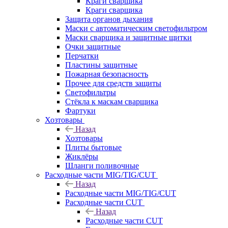
Краги сварщика
Краги сварщика
Защита органов дыхания
Маски с автоматическим светофильтром
Маски сварщика и защитные щитки
Очки защитные
Перчатки
Пластины защитные
Пожарная безопасность
Прочее для средств защиты
Светофильтры
Стёкла к маскам сварщика
Фартуки
Хозтовары
Назад
Хозтовары
Плиты бытовые
Жиклёры
Шланги поливочные
Расходные части MIG/TIG/CUT
Назад
Расходные части MIG/TIG/CUT
Расходные части CUT
Назад
Расходные части CUT