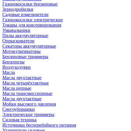
Газонокосилки бензиновые
Зернодробилки
Садовые измельчители
Газонокосилки электрические
Товары для консервирования
Умывальники
Пилы аккумуляторные
Опрыскиватели
Секаторы аккумуляторные
Мотокультиваторы
Бензиновые триммеры
Бензопилы
Воздуходувки
Масла
Масла двухтактные
Масла четырёхтактные
Масла цепные
Масла трансмиссионные
Масла двухтактные
Мойки высокого давления
Снегоуборщики
Электрические триммеры
Силовая техника
Источники бесперебойного питания
Удлинители силовые