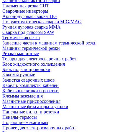
Машины контактной сварки
Плазменная резка CUT
Сварочные инверторы
Аргонодуговая сварка TIG
Полуавтоматическая сварка MIG/MAG
Ручная дуговая сварка MMA
Сварка под флюсом SAW
Термическая резка
Запасные части к машинам термической резки
Машины термической резки
Резаки машинные
Товары для электросварочных работ
Блок жидкостного охлаждения
Блок подачи проволоки
Зажимы ручные
Зачистка сварочных швов
Кабели, комплекты кабелей
Кабельные вилки и розетки
Клеммы заземления
Магнитные приспособления
Магнитные фиксаторы и уголки
Панельные вилки и розетки
Пеналы-термосы
Подающие механизмы
Прочее для электросварочных работ