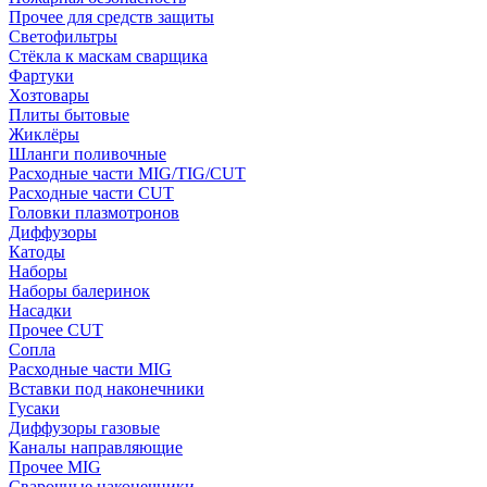
Прочее для средств защиты
Светофильтры
Стёкла к маскам сварщика
Фартуки
Хозтовары
Плиты бытовые
Жиклёры
Шланги поливочные
Расходные части MIG/TIG/CUT
Расходные части CUT
Головки плазмотронов
Диффузоры
Катоды
Наборы
Наборы балеринок
Насадки
Прочее CUT
Сопла
Расходные части MIG
Вставки под наконечники
Гусаки
Диффузоры газовые
Каналы направляющие
Прочее MIG
Сварочные наконечники