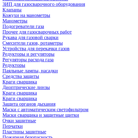
ЗИП для газосварочного оборудования
Клапаны
Кожухи на манометры
Манометры
Подогреватели газа
Прочее для газосварочных работ
Рукава для газовой сварки
Смесители газов, ротаметры
Устройства для перекачки газов
Редукторы и регуляторы
Регуляторы расхода газа
Редукторы
Паяльные лампы, насадки
Средства защиты
Краги сварщика
Диоптрические линзы
Краги сварщика
Краги сварщика
Защита органов дыхания
Маски с автоматическим светофильтром
Маски сварщика и защитные щитки
Очки защитные
Перчатки
Пластины защитные
Пожарная безопасность