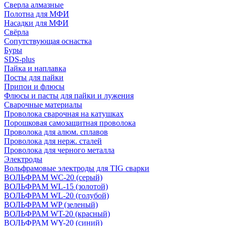
Сверла алмазные
Полотна для МФИ
Насадки для МФИ
Свёрла
Сопутствующая оснастка
Буры
SDS-plus
Пайка и наплавка
Посты для пайки
Припои и флюсы
Флюсы и пасты для пайки и лужения
Сварочные материалы
Проволока сварочная на катушках
Порошковая самозащитная проволока
Проволока для алюм. сплавов
Проволока для нерж. сталей
Проволока для черного металла
Электроды
Вольфрамовые электроды для TIG сварки
ВОЛЬФРАМ WC-20 (серый)
ВОЛЬФРАМ WL-15 (золотой)
ВОЛЬФРАМ WL-20 (голубой)
ВОЛЬФРАМ WP (зеленый)
ВОЛЬФРАМ WT-20 (красный)
ВОЛЬФРАМ WY-20 (синий)