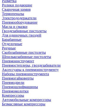
Разметка
Ролики подающие
Сварочная химия
Термопеналы
Электрододержатели
Пневмооборудование
Масла и смазки
Гвоздезабивные пистолеты
Для одиночных гвоздей
Барабанные
Отделочные
Реечные
Скобозабивные пистолеты
Шпилькозабивные пистолеты
Пневмоинструмент
Пневмостеплеры, гвоздезабиватели
Аксессуары к пневмоинструменту
Наборы пневмоинструмента
Пневмогайковерты
Пневмодрели
Пневмошлифмашины
Пневмомолотки
Компрессоры
Автомобильные компрессоры
Безмасляные компрессоры