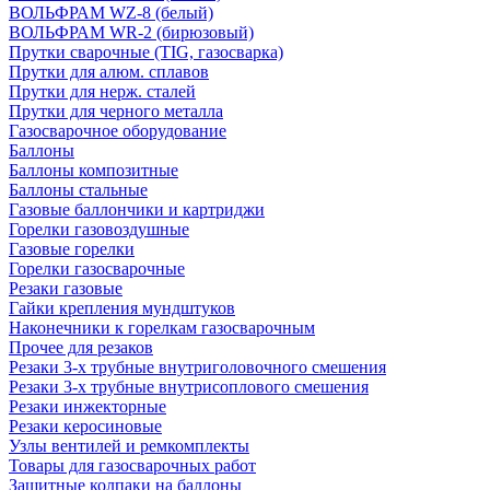
ВОЛЬФРАМ WZ-8 (белый)
ВОЛЬФРАМ WR-2 (бирюзовый)
Прутки сварочные (TIG, газосварка)
Прутки для алюм. сплавов
Прутки для нерж. сталей
Прутки для черного металла
Газосварочное оборудование
Баллоны
Баллоны композитные
Баллоны стальные
Газовые баллончики и картриджи
Горелки газовоздушные
Газовые горелки
Горелки газосварочные
Резаки газовые
Гайки крепления мундштуков
Наконечники к горелкам газосварочным
Прочее для резаков
Резаки 3-х трубные внутриголовочного смешения
Резаки 3-х трубные внутрисоплового смешения
Резаки инжекторные
Резаки керосиновые
Узлы вентилей и ремкомплекты
Товары для газосварочных работ
Защитные колпаки на баллоны