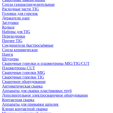
Сопла газораспределительные
Расходные части TIG
Головки для горелок
Держатели цанг
Заглушки
Кольца
Наборы для TIG
Переходники
Прочее TIG
Соединители быстросъёмные
Сопла керамические
Цанги
Штуцеры
Сварочные горелки и плазмотроны MIG/TIG/CUT
Плазмотроны CUT
Сварочные горелки MIG
Сварочные горелки TIG
Сварочное оборудование
Автоматическая сварка
Аппараты для сварки пластиковых труб
Дополнительное электросварочное оборудование
Контактная сварка
Аппараты для приварки шпилек
Клещи контактной сварки