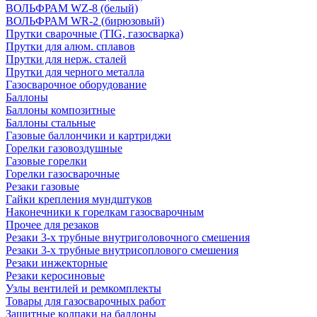
ВОЛЬФРАМ WZ-8 (белый)
ВОЛЬФРАМ WR-2 (бирюзовый)
Прутки сварочные (TIG, газосварка)
Прутки для алюм. сплавов
Прутки для нерж. сталей
Прутки для черного металла
Газосварочное оборудование
Баллоны
Баллоны композитные
Баллоны стальные
Газовые баллончики и картриджи
Горелки газовоздушные
Газовые горелки
Горелки газосварочные
Резаки газовые
Гайки крепления мундштуков
Наконечники к горелкам газосварочным
Прочее для резаков
Резаки 3-х трубные внутриголовочного смешения
Резаки 3-х трубные внутрисоплового смешения
Резаки инжекторные
Резаки керосиновые
Узлы вентилей и ремкомплекты
Товары для газосварочных работ
Защитные колпаки на баллоны