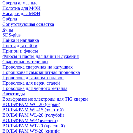
Сверла алмазные
Полотна для МФИ
Насадки для МФИ
Свёрла
Сопутствующая оснастка
Буры
SDS-plus
Пайка и наплавка
Посты для пайки
Припои и флюсы
Флюсы и пасты для пайки и лужения
Сварочные материалы
Проволока сварочная на катушках
Порошковая самозащитная проволока
Проволока для алюм. сплавов
Проволока для нерж. сталей
Проволока для черного металла
Электроды
Вольфрамовые электроды для TIG сварки
ВОЛЬФРАМ WC-20 (серый)
ВОЛЬФРАМ WL-15 (золотой)
ВОЛЬФРАМ WL-20 (голубой)
ВОЛЬФРАМ WP (зеленый)
ВОЛЬФРАМ WT-20 (красный)
ВОЛЬФРАМ WY-20 (синий)