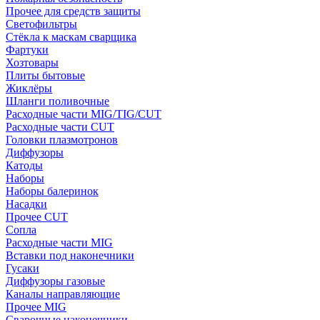
Прочее для средств защиты
Светофильтры
Стёкла к маскам сварщика
Фартуки
Хозтовары
Плиты бытовые
Жиклёры
Шланги поливочные
Расходные части MIG/TIG/CUT
Расходные части CUT
Головки плазмотронов
Диффузоры
Катоды
Наборы
Наборы балеринок
Насадки
Прочее CUT
Сопла
Расходные части MIG
Вставки под наконечники
Гусаки
Диффузоры газовые
Каналы направляющие
Прочее MIG
Сварочные наконечники