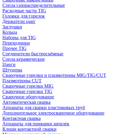
Сопла газораспределительные
Расходные части TIG
Головки для горелок
Держатели цанг
Заглушки
Кольца
Наборы для TIG
Переходники
Прочее TIG
Соединители быстросъёмные
Сопла керамические
Цанги
Штуцеры
Сварочные горелки и плазмотроны MIG/TIG/CUT
Плазмотроны CUT
Сварочные горелки MIG
Сварочные горелки TIG
Сварочное оборудование
Автоматическая сварка
Аппараты для сварки пластиковых труб
Дополнительное электросварочное оборудование
Контактная сварка
Аппараты для приварки шпилек
Клещи контактной сварки