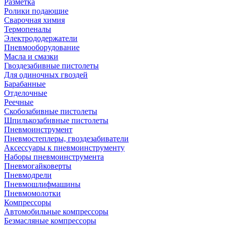
Разметка
Ролики подающие
Сварочная химия
Термопеналы
Электрододержатели
Пневмооборудование
Масла и смазки
Гвоздезабивные пистолеты
Для одиночных гвоздей
Барабанные
Отделочные
Реечные
Скобозабивные пистолеты
Шпилькозабивные пистолеты
Пневмоинструмент
Пневмостеплеры, гвоздезабиватели
Аксессуары к пневмоинструменту
Наборы пневмоинструмента
Пневмогайковерты
Пневмодрели
Пневмошлифмашины
Пневмомолотки
Компрессоры
Автомобильные компрессоры
Безмасляные компрессоры