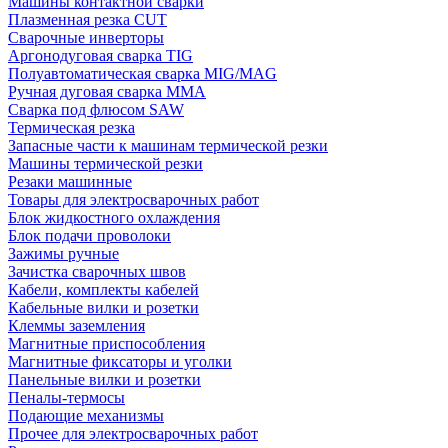
Машины контактной сварки
Плазменная резка CUT
Сварочные инверторы
Аргонодуговая сварка TIG
Полуавтоматическая сварка MIG/MAG
Ручная дуговая сварка MMA
Сварка под флюсом SAW
Термическая резка
Запасные части к машинам термической резки
Машины термической резки
Резаки машинные
Товары для электросварочных работ
Блок жидкостного охлаждения
Блок подачи проволоки
Зажимы ручные
Зачистка сварочных швов
Кабели, комплекты кабелей
Кабельные вилки и розетки
Клеммы заземления
Магнитные приспособления
Магнитные фиксаторы и уголки
Панельные вилки и розетки
Пеналы-термосы
Подающие механизмы
Прочее для электросварочных работ