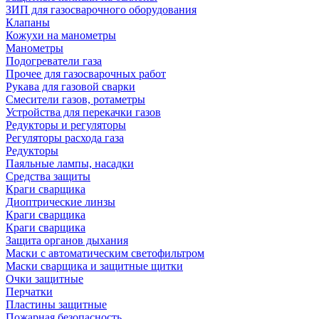
ЗИП для газосварочного оборудования
Клапаны
Кожухи на манометры
Манометры
Подогреватели газа
Прочее для газосварочных работ
Рукава для газовой сварки
Смесители газов, ротаметры
Устройства для перекачки газов
Редукторы и регуляторы
Регуляторы расхода газа
Редукторы
Паяльные лампы, насадки
Средства защиты
Краги сварщика
Диоптрические линзы
Краги сварщика
Краги сварщика
Защита органов дыхания
Маски с автоматическим светофильтром
Маски сварщика и защитные щитки
Очки защитные
Перчатки
Пластины защитные
Пожарная безопасность