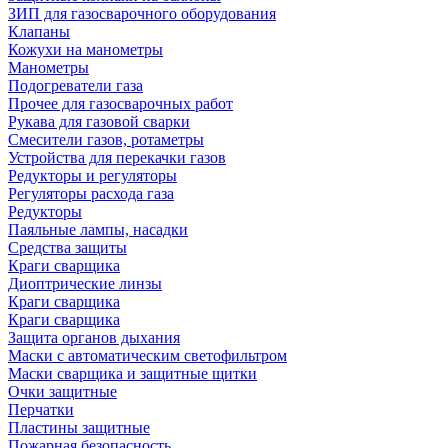
ЗИП для газосварочного оборудования
Клапаны
Кожухи на манометры
Манометры
Подогреватели газа
Прочее для газосварочных работ
Рукава для газовой сварки
Смесители газов, ротаметры
Устройства для перекачки газов
Редукторы и регуляторы
Регуляторы расхода газа
Редукторы
Паяльные лампы, насадки
Средства защиты
Краги сварщика
Диоптрические линзы
Краги сварщика
Краги сварщика
Защита органов дыхания
Маски с автоматическим светофильтром
Маски сварщика и защитные щитки
Очки защитные
Перчатки
Пластины защитные
Пожарная безопасность