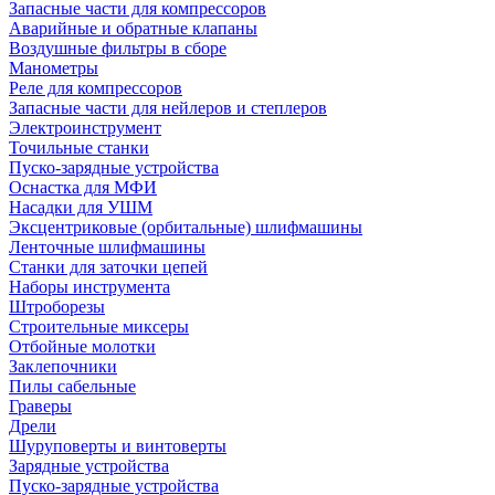
Запасные части для компрессоров
Аварийные и обратные клапаны
Воздушные фильтры в сборе
Манометры
Реле для компрессоров
Запасные части для нейлеров и степлеров
Электроинструмент
Точильные станки
Пуско-зарядные устройства
Оснастка для МФИ
Насадки для УШМ
Эксцентриковые (орбитальные) шлифмашины
Ленточные шлифмашины
Станки для заточки цепей
Наборы инструмента
Штроборезы
Строительные миксеры
Отбойные молотки
Заклепочники
Пилы сабельные
Граверы
Дрели
Шуруповерты и винтоверты
Зарядные устройства
Пуско-зарядные устройства