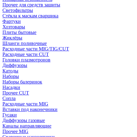
Прочее для средств защиты
Светофильтры
Стёкла к маскам сварщика
Фартуки
Хозтовары
Плиты бытовые
Жиклёры
Шланги поливочные
Расходные части MIG/TIG/CUT
Расходные части CUT
Головки плазмотронов
Диффузоры
Катоды
Наборы
Наборы балеринок
Насадки
Прочее CUT
Сопла
Расходные части MIG
Вставки под наконечники
Гусаки
Диффузоры газовые
Каналы направляющие
Прочее MIG
Сварочные наконечники