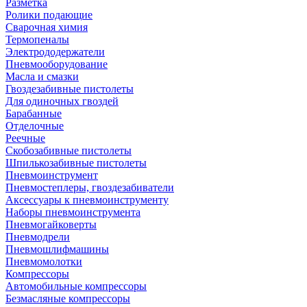
Разметка
Ролики подающие
Сварочная химия
Термопеналы
Электрододержатели
Пневмооборудование
Масла и смазки
Гвоздезабивные пистолеты
Для одиночных гвоздей
Барабанные
Отделочные
Реечные
Скобозабивные пистолеты
Шпилькозабивные пистолеты
Пневмоинструмент
Пневмостеплеры, гвоздезабиватели
Аксессуары к пневмоинструменту
Наборы пневмоинструмента
Пневмогайковерты
Пневмодрели
Пневмошлифмашины
Пневмомолотки
Компрессоры
Автомобильные компрессоры
Безмасляные компрессоры