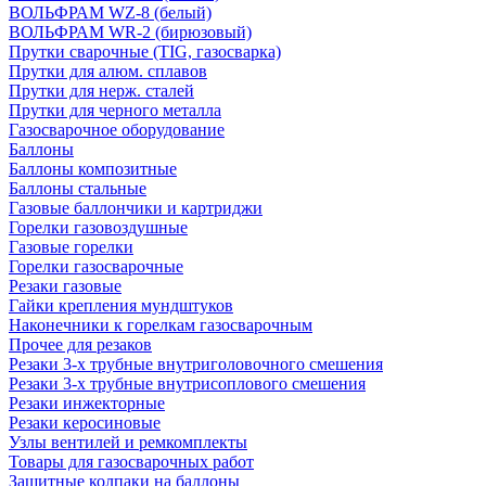
ВОЛЬФРАМ WZ-8 (белый)
ВОЛЬФРАМ WR-2 (бирюзовый)
Прутки сварочные (TIG, газосварка)
Прутки для алюм. сплавов
Прутки для нерж. сталей
Прутки для черного металла
Газосварочное оборудование
Баллоны
Баллоны композитные
Баллоны стальные
Газовые баллончики и картриджи
Горелки газовоздушные
Газовые горелки
Горелки газосварочные
Резаки газовые
Гайки крепления мундштуков
Наконечники к горелкам газосварочным
Прочее для резаков
Резаки 3-х трубные внутриголовочного смешения
Резаки 3-х трубные внутрисоплового смешения
Резаки инжекторные
Резаки керосиновые
Узлы вентилей и ремкомплекты
Товары для газосварочных работ
Защитные колпаки на баллоны