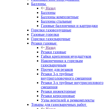
Баллоны
Назад
Баллоны
Баллоны композитные
Баллоны стальные
Газовые баллончики и картриджи
Горелки газовоздушные
Газовые горелки
Горелки газосварочные
Резаки газовые
Назад
Резаки газовые
Гайки крепления мундштуков
Наконечники к горелкам
газосварочным
Прочее для резаков
Резаки 3-х трубные
внутриголовочного смешения
Резаки 3-х трубные внутрисоплового
смешения
Резаки инжекторные
Резаки керосиновые
Узлы вентилей и ремкомплекты
Товары для газосварочных работ
Назад