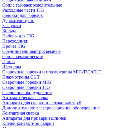
Сопла газораспределительные
Расходные части TIG
Головки для горелок
Держатели цанг
Заглушки
Кольца
Наборы для TIG
Переходники
Прочее TIG
Соединители быстросъёмные
Сопла керамические
Цанги
Штуцеры
Сварочные горелки и плазмотроны MIG/TIG/CUT
Плазмотроны CUT
Сварочные горелки MIG
Сварочные горелки TIG
Сварочное оборудование
Автоматическая сварка
Аппараты для сварки пластиковых труб
Дополнительное электросварочное оборудование
Контактная сварка
Аппараты для приварки шпилек
Клещи контактной сварки