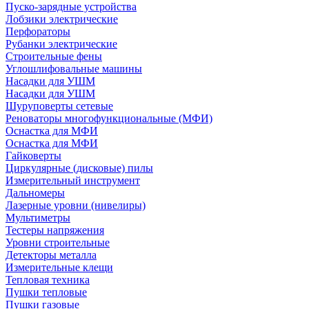
Пуско-зарядные устройства
Лобзики электрические
Перфораторы
Рубанки электрические
Строительные фены
Углошлифовальные машины
Насадки для УШМ
Насадки для УШМ
Шуруповерты сетевые
Реноваторы многофункциональные (МФИ)
Оснастка для МФИ
Оснастка для МФИ
Гайковерты
Циркулярные (дисковые) пилы
Измерительный инструмент
Дальномеры
Лазерные уровни (нивелиры)
Мультиметры
Тестеры напряжения
Уровни строительные
Детекторы металла
Измерительные клещи
Тепловая техника
Пушки тепловые
Пушки газовые