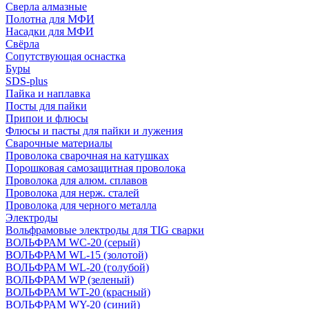
Сверла алмазные
Полотна для МФИ
Насадки для МФИ
Свёрла
Сопутствующая оснастка
Буры
SDS-plus
Пайка и наплавка
Посты для пайки
Припои и флюсы
Флюсы и пасты для пайки и лужения
Сварочные материалы
Проволока сварочная на катушках
Порошковая самозащитная проволока
Проволока для алюм. сплавов
Проволока для нерж. сталей
Проволока для черного металла
Электроды
Вольфрамовые электроды для TIG сварки
ВОЛЬФРАМ WC-20 (серый)
ВОЛЬФРАМ WL-15 (золотой)
ВОЛЬФРАМ WL-20 (голубой)
ВОЛЬФРАМ WP (зеленый)
ВОЛЬФРАМ WT-20 (красный)
ВОЛЬФРАМ WY-20 (синий)