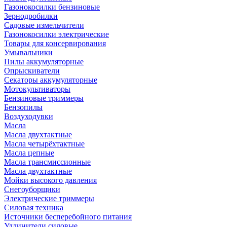
Газонокосилки бензиновые
Зернодробилки
Садовые измельчители
Газонокосилки электрические
Товары для консервирования
Умывальники
Пилы аккумуляторные
Опрыскиватели
Секаторы аккумуляторные
Мотокультиваторы
Бензиновые триммеры
Бензопилы
Воздуходувки
Масла
Масла двухтактные
Масла четырёхтактные
Масла цепные
Масла трансмиссионные
Масла двухтактные
Мойки высокого давления
Снегоуборщики
Электрические триммеры
Силовая техника
Источники бесперебойного питания
Удлинители силовые