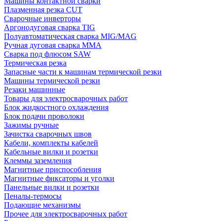
Машины контактной сварки
Плазменная резка CUT
Сварочные инверторы
Аргонодуговая сварка TIG
Полуавтоматическая сварка MIG/MAG
Ручная дуговая сварка MMA
Сварка под флюсом SAW
Термическая резка
Запасные части к машинам термической резки
Машины термической резки
Резаки машинные
Товары для электросварочных работ
Блок жидкостного охлаждения
Блок подачи проволоки
Зажимы ручные
Зачистка сварочных швов
Кабели, комплекты кабелей
Кабельные вилки и розетки
Клеммы заземления
Магнитные приспособления
Магнитные фиксаторы и уголки
Панельные вилки и розетки
Пеналы-термосы
Подающие механизмы
Прочее для электросварочных работ