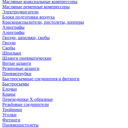
Масляные коаксиальные компрессоры
Масляные ременные компрессоры
Электродвигатели
Блоки подготовки воздуха
Краскораспылители, пистолеты, хопперы
Аэрографы
Аэрографы
Гвозди, шпильки, скобы
Гвозди
Скобы
Шпильки
Шланги пневматические
Витые шланги
Резиновые шланги
Пневмотрубки
Быстросъемные соединения и фитинги
Быстросъемы
Елочки
Краны
Переходники Х-образные
Резьбовые соединители
Тройники
Уголки
Фитинги
Пневмопистолеты