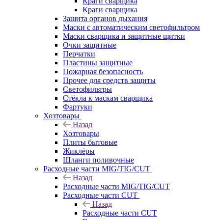
Краги сварщика
Краги сварщика
Защита органов дыхания
Маски с автоматическим светофильтром
Маски сварщика и защитные щитки
Очки защитные
Перчатки
Пластины защитные
Пожарная безопасность
Прочее для средств защиты
Светофильтры
Стёкла к маскам сварщика
Фартуки
Хозтовары
Назад
Хозтовары
Плиты бытовые
Жиклёры
Шланги поливочные
Расходные части MIG/TIG/CUT
Назад
Расходные части MIG/TIG/CUT
Расходные части CUT
Назад
Расходные части CUT