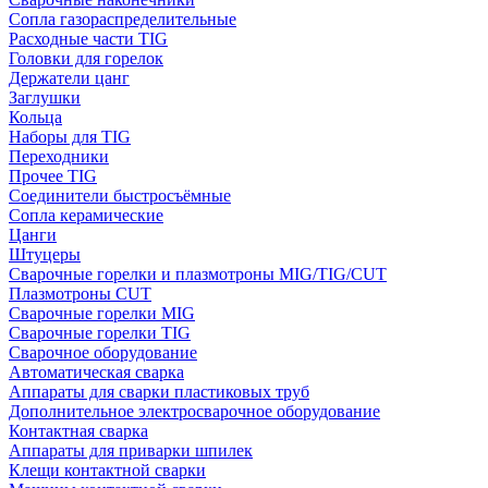
Сопла газораспределительные
Расходные части TIG
Головки для горелок
Держатели цанг
Заглушки
Кольца
Наборы для TIG
Переходники
Прочее TIG
Соединители быстросъёмные
Сопла керамические
Цанги
Штуцеры
Сварочные горелки и плазмотроны MIG/TIG/CUT
Плазмотроны CUT
Сварочные горелки MIG
Сварочные горелки TIG
Сварочное оборудование
Автоматическая сварка
Аппараты для сварки пластиковых труб
Дополнительное электросварочное оборудование
Контактная сварка
Аппараты для приварки шпилек
Клещи контактной сварки