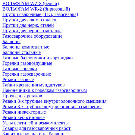
ВОЛЬФРАМ WZ-8 (белый)
ВОЛЬФРАМ WR-2 (бирюзовый)
Прутки сварочные (TIG, газосварка)
Прутки для алюм. сплавов
Прутки для нерж. сталей
Прутки для черного металла
Газосварочное оборудование
Баллоны
Баллоны композитные
Баллоны стальные
Газовые баллончики и картриджи
Горелки газовоздушные
Газовые горелки
Горелки газосварочные
Резаки газовые
Гайки крепления мундштуков
Наконечники к горелкам газосварочным
Прочее для резаков
Резаки 3-х трубные внутриголовочного смешения
Резаки 3-х трубные внутрисоплового смешения
Резаки инжекторные
Резаки керосиновые
Узлы вентилей и ремкомплекты
Товары для газосварочных работ
Защитные колпаки на баллоны