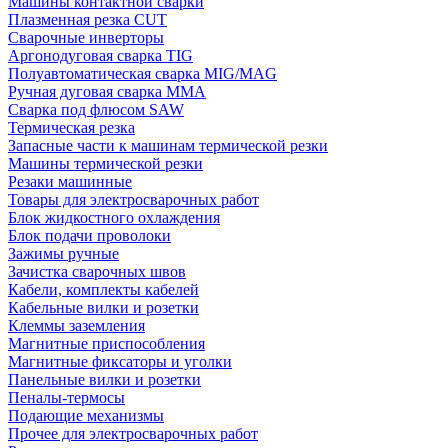
Машины контактной сварки
Плазменная резка CUT
Сварочные инверторы
Аргонодуговая сварка TIG
Полуавтоматическая сварка MIG/MAG
Ручная дуговая сварка MMA
Сварка под флюсом SAW
Термическая резка
Запасные части к машинам термической резки
Машины термической резки
Резаки машинные
Товары для электросварочных работ
Блок жидкостного охлаждения
Блок подачи проволоки
Зажимы ручные
Зачистка сварочных швов
Кабели, комплекты кабелей
Кабельные вилки и розетки
Клеммы заземления
Магнитные приспособления
Магнитные фиксаторы и уголки
Панельные вилки и розетки
Пеналы-термосы
Подающие механизмы
Прочее для электросварочных работ