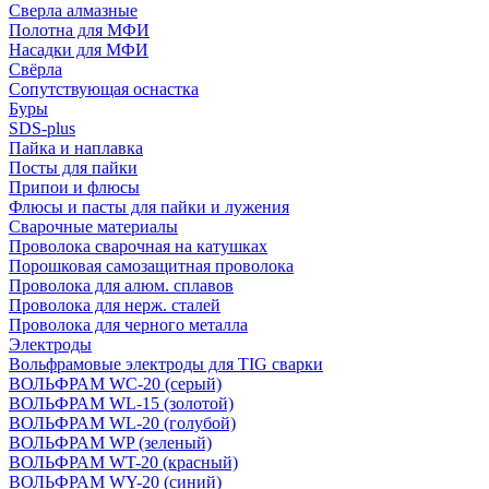
Сверла алмазные
Полотна для МФИ
Насадки для МФИ
Свёрла
Сопутствующая оснастка
Буры
SDS-plus
Пайка и наплавка
Посты для пайки
Припои и флюсы
Флюсы и пасты для пайки и лужения
Сварочные материалы
Проволока сварочная на катушках
Порошковая самозащитная проволока
Проволока для алюм. сплавов
Проволока для нерж. сталей
Проволока для черного металла
Электроды
Вольфрамовые электроды для TIG сварки
ВОЛЬФРАМ WC-20 (серый)
ВОЛЬФРАМ WL-15 (золотой)
ВОЛЬФРАМ WL-20 (голубой)
ВОЛЬФРАМ WP (зеленый)
ВОЛЬФРАМ WT-20 (красный)
ВОЛЬФРАМ WY-20 (синий)