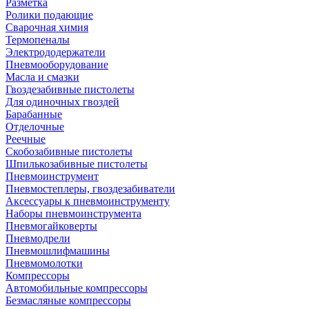
Разметка
Ролики подающие
Сварочная химия
Термопеналы
Электрододержатели
Пневмооборудование
Масла и смазки
Гвоздезабивные пистолеты
Для одиночных гвоздей
Барабанные
Отделочные
Реечные
Скобозабивные пистолеты
Шпилькозабивные пистолеты
Пневмоинструмент
Пневмостеплеры, гвоздезабиватели
Аксессуары к пневмоинструменту
Наборы пневмоинструмента
Пневмогайковерты
Пневмодрели
Пневмошлифмашины
Пневмомолотки
Компрессоры
Автомобильные компрессоры
Безмасляные компрессоры