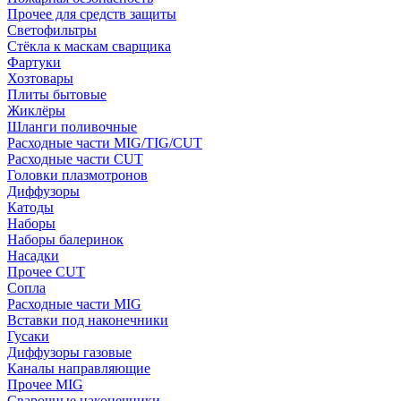
Прочее для средств защиты
Светофильтры
Стёкла к маскам сварщика
Фартуки
Хозтовары
Плиты бытовые
Жиклёры
Шланги поливочные
Расходные части MIG/TIG/CUT
Расходные части CUT
Головки плазмотронов
Диффузоры
Катоды
Наборы
Наборы балеринок
Насадки
Прочее CUT
Сопла
Расходные части MIG
Вставки под наконечники
Гусаки
Диффузоры газовые
Каналы направляющие
Прочее MIG
Сварочные наконечники