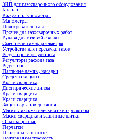
ЗИП для газосварочного оборудования
Клапаны
Кожухи на манометры
Манометры
Подогреватели газа
Прочее для газосварочных работ
Рукава для газовой сварки
Смесители газов, ротаметры
Устройства для перекачки газов
Редукторы и регуляторы
Регуляторы расхода газа
Редукторы
Паяльные лампы, насадки
Средства защиты
Краги сварщика
Диоптрические линзы
Краги сварщика
Краги сварщика
Защита органов дыхания
Маски с автоматическим светофильтром
Маски сварщика и защитные щитки
Очки защитные
Перчатки
Пластины защитные
Пожарная безопасность