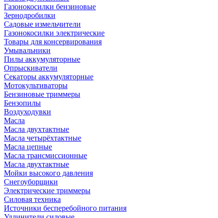
Газонокосилки бензиновые
Зернодробилки
Садовые измельчители
Газонокосилки электрические
Товары для консервирования
Умывальники
Пилы аккумуляторные
Опрыскиватели
Секаторы аккумуляторные
Мотокультиваторы
Бензиновые триммеры
Бензопилы
Воздуходувки
Масла
Масла двухтактные
Масла четырёхтактные
Масла цепные
Масла трансмиссионные
Масла двухтактные
Мойки высокого давления
Снегоуборщики
Электрические триммеры
Силовая техника
Источники бесперебойного питания
Удлинители силовые