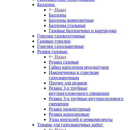
Баллоны
Назад
Баллоны
Баллоны композитные
Баллоны стальные
Газовые баллончики и картриджи
Горелки газовоздушные
Газовые горелки
Горелки газосварочные
Резаки газовые
Назад
Резаки газовые
Гайки крепления мундштуков
Наконечники к горелкам
газосварочным
Прочее для резаков
Резаки 3-х трубные
внутриголовочного смешения
Резаки 3-х трубные внутрисоплового
смешения
Резаки инжекторные
Резаки керосиновые
Узлы вентилей и ремкомплекты
Товары для газосварочных работ
Назад