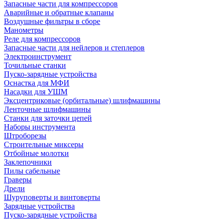
Запасные части для компрессоров
Аварийные и обратные клапаны
Воздушные фильтры в сборе
Манометры
Реле для компрессоров
Запасные части для нейлеров и степлеров
Электроинструмент
Точильные станки
Пуско-зарядные устройства
Оснастка для МФИ
Насадки для УШМ
Эксцентриковые (орбитальные) шлифмашины
Ленточные шлифмашины
Станки для заточки цепей
Наборы инструмента
Штроборезы
Строительные миксеры
Отбойные молотки
Заклепочники
Пилы сабельные
Граверы
Дрели
Шуруповерты и винтоверты
Зарядные устройства
Пуско-зарядные устройства