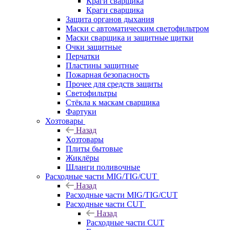
Краги сварщика
Краги сварщика
Защита органов дыхания
Маски с автоматическим светофильтром
Маски сварщика и защитные щитки
Очки защитные
Перчатки
Пластины защитные
Пожарная безопасность
Прочее для средств защиты
Светофильтры
Стёкла к маскам сварщика
Фартуки
Хозтовары
Назад
Хозтовары
Плиты бытовые
Жиклёры
Шланги поливочные
Расходные части MIG/TIG/CUT
Назад
Расходные части MIG/TIG/CUT
Расходные части CUT
Назад
Расходные части CUT