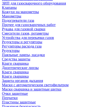
ЗИП для газосварочного оборудования
Клапаны
Кожухи на манометры
Манометры
Подогреватели газа
Прочее для газосварочных работ
Рукава для газовой сварки
Смесители газов, ротаметры
Устройства для перекачки газов
Редукторы и регуляторы
Регуляторы расхода газа
Редукторы
Паяльные лампы, насадки
Средства защиты
Краги сварщика
Диоптрические линзы
Краги сварщика
Краги сварщика
Защита органов дыхания
Маски с автоматическим светофильтром
Маски сварщика и защитные щитки
Очки защитные
Перчатки
Пластины защитные
Пожарная безопасность