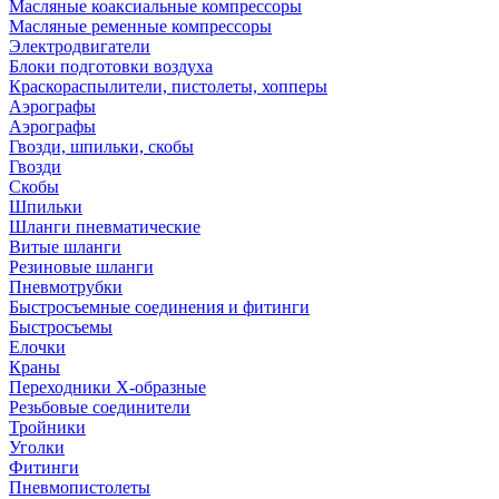
Масляные коаксиальные компрессоры
Масляные ременные компрессоры
Электродвигатели
Блоки подготовки воздуха
Краскораспылители, пистолеты, хопперы
Аэрографы
Аэрографы
Гвозди, шпильки, скобы
Гвозди
Скобы
Шпильки
Шланги пневматические
Витые шланги
Резиновые шланги
Пневмотрубки
Быстросъемные соединения и фитинги
Быстросъемы
Елочки
Краны
Переходники Х-образные
Резьбовые соединители
Тройники
Уголки
Фитинги
Пневмопистолеты