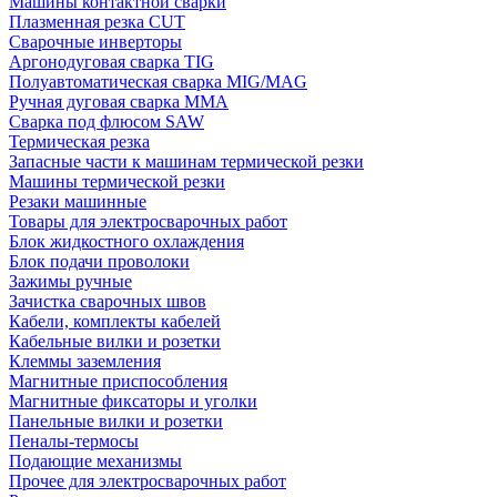
Машины контактной сварки
Плазменная резка CUT
Сварочные инверторы
Аргонодуговая сварка TIG
Полуавтоматическая сварка MIG/MAG
Ручная дуговая сварка MMA
Сварка под флюсом SAW
Термическая резка
Запасные части к машинам термической резки
Машины термической резки
Резаки машинные
Товары для электросварочных работ
Блок жидкостного охлаждения
Блок подачи проволоки
Зажимы ручные
Зачистка сварочных швов
Кабели, комплекты кабелей
Кабельные вилки и розетки
Клеммы заземления
Магнитные приспособления
Магнитные фиксаторы и уголки
Панельные вилки и розетки
Пеналы-термосы
Подающие механизмы
Прочее для электросварочных работ