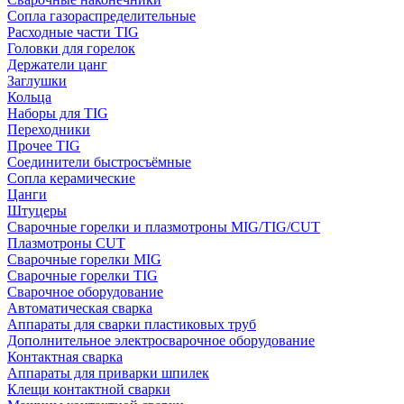
Сопла газораспределительные
Расходные части TIG
Головки для горелок
Держатели цанг
Заглушки
Кольца
Наборы для TIG
Переходники
Прочее TIG
Соединители быстросъёмные
Сопла керамические
Цанги
Штуцеры
Сварочные горелки и плазмотроны MIG/TIG/CUT
Плазмотроны CUT
Сварочные горелки MIG
Сварочные горелки TIG
Сварочное оборудование
Автоматическая сварка
Аппараты для сварки пластиковых труб
Дополнительное электросварочное оборудование
Контактная сварка
Аппараты для приварки шпилек
Клещи контактной сварки