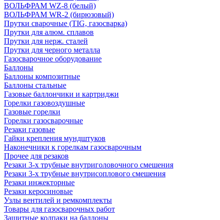
ВОЛЬФРАМ WZ-8 (белый)
ВОЛЬФРАМ WR-2 (бирюзовый)
Прутки сварочные (TIG, газосварка)
Прутки для алюм. сплавов
Прутки для нерж. сталей
Прутки для черного металла
Газосварочное оборудование
Баллоны
Баллоны композитные
Баллоны стальные
Газовые баллончики и картриджи
Горелки газовоздушные
Газовые горелки
Горелки газосварочные
Резаки газовые
Гайки крепления мундштуков
Наконечники к горелкам газосварочным
Прочее для резаков
Резаки 3-х трубные внутриголовочного смешения
Резаки 3-х трубные внутрисоплового смешения
Резаки инжекторные
Резаки керосиновые
Узлы вентилей и ремкомплекты
Товары для газосварочных работ
Защитные колпаки на баллоны