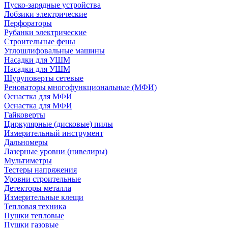
Пуско-зарядные устройства
Лобзики электрические
Перфораторы
Рубанки электрические
Строительные фены
Углошлифовальные машины
Насадки для УШМ
Насадки для УШМ
Шуруповерты сетевые
Реноваторы многофункциональные (МФИ)
Оснастка для МФИ
Оснастка для МФИ
Гайковерты
Циркулярные (дисковые) пилы
Измерительный инструмент
Дальномеры
Лазерные уровни (нивелиры)
Мультиметры
Тестеры напряжения
Уровни строительные
Детекторы металла
Измерительные клещи
Тепловая техника
Пушки тепловые
Пушки газовые