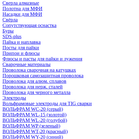
Сверла алмазные
Полотна для МФИ
Насадки для МФИ
Свёрла
Сопутствующая оснастка
Буры
SDS-plus
Пайка и наплавка
Посты для пайки
Припои и флюсы
Флюсы и пасты для пайки и лужения
Сварочные материалы
Проволока сварочная на катушках
Порошковая самозащитная проволока
Проволока для алюм. сплавов
Проволока для нерж. сталей
Проволока для черного металла
Электроды
Вольфрамовые электроды для TIG сварки
ВОЛЬФРАМ WC-20 (серый)
ВОЛЬФРАМ WL-15 (золотой)
ВОЛЬФРАМ WL-20 (голубой)
ВОЛЬФРАМ WP (зеленый)
ВОЛЬФРАМ WT-20 (красный)
ВОЛЬФРАМ WY-20 (синий)