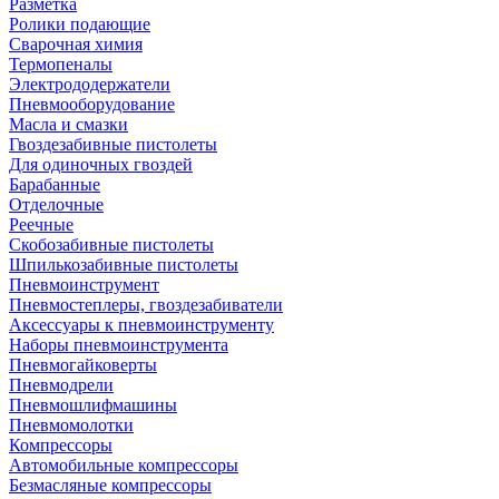
Разметка
Ролики подающие
Сварочная химия
Термопеналы
Электрододержатели
Пневмооборудование
Масла и смазки
Гвоздезабивные пистолеты
Для одиночных гвоздей
Барабанные
Отделочные
Реечные
Скобозабивные пистолеты
Шпилькозабивные пистолеты
Пневмоинструмент
Пневмостеплеры, гвоздезабиватели
Аксессуары к пневмоинструменту
Наборы пневмоинструмента
Пневмогайковерты
Пневмодрели
Пневмошлифмашины
Пневмомолотки
Компрессоры
Автомобильные компрессоры
Безмасляные компрессоры