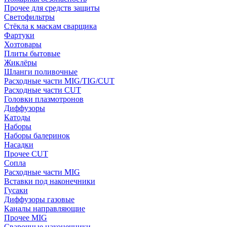
Прочее для средств защиты
Светофильтры
Стёкла к маскам сварщика
Фартуки
Хозтовары
Плиты бытовые
Жиклёры
Шланги поливочные
Расходные части MIG/TIG/CUT
Расходные части CUT
Головки плазмотронов
Диффузоры
Катоды
Наборы
Наборы балеринок
Насадки
Прочее CUT
Сопла
Расходные части MIG
Вставки под наконечники
Гусаки
Диффузоры газовые
Каналы направляющие
Прочее MIG
Сварочные наконечники