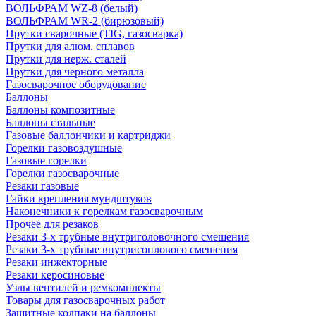
ВОЛЬФРАМ WZ-8 (белый)
ВОЛЬФРАМ WR-2 (бирюзовый)
Прутки сварочные (TIG, газосварка)
Прутки для алюм. сплавов
Прутки для нерж. сталей
Прутки для черного металла
Газосварочное оборудование
Баллоны
Баллоны композитные
Баллоны стальные
Газовые баллончики и картриджи
Горелки газовоздушные
Газовые горелки
Горелки газосварочные
Резаки газовые
Гайки крепления мундштуков
Наконечники к горелкам газосварочным
Прочее для резаков
Резаки 3-х трубные внутриголовочного смешения
Резаки 3-х трубные внутрисоплового смешения
Резаки инжекторные
Резаки керосиновые
Узлы вентилей и ремкомплекты
Товары для газосварочных работ
Защитные колпаки на баллоны