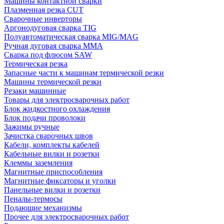
Машины контактной сварки
Плазменная резка CUT
Сварочные инверторы
Аргонодуговая сварка TIG
Полуавтоматическая сварка MIG/MAG
Ручная дуговая сварка MMA
Сварка под флюсом SAW
Термическая резка
Запасные части к машинам термической резки
Машины термической резки
Резаки машинные
Товары для электросварочных работ
Блок жидкостного охлаждения
Блок подачи проволоки
Зажимы ручные
Зачистка сварочных швов
Кабели, комплекты кабелей
Кабельные вилки и розетки
Клеммы заземления
Магнитные приспособления
Магнитные фиксаторы и уголки
Панельные вилки и розетки
Пеналы-термосы
Подающие механизмы
Прочее для электросварочных работ