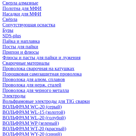
Сверла алмазные
Полотна для МФИ
Насадки для МФИ
Свёрла
Сопутствующая оснастка
Буры
SDS-plus
Пайка и наплавка
Посты для пайки
Припои и флюсы
Флюсы и пасты для пайки и лужения
Сварочные материалы
Проволока сварочная на катушках
Порошковая самозащитная проволока
Проволока для алюм. сплавов
Проволока для нерж. сталей
Проволока для черного металла
Электроды
Вольфрамовые электроды для TIG сварки
ВОЛЬФРАМ WC-20 (серый)
ВОЛЬФРАМ WL-15 (золотой)
ВОЛЬФРАМ WL-20 (голубой)
ВОЛЬФРАМ WP (зеленый)
ВОЛЬФРАМ WT-20 (красный)
ВОЛЬФРАМ WY-20 (синий)