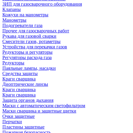
ЗИП для газосварочного оборудования
Клапаны
Кожухи на манометры
Манометры
Подогреватели газа
Прочее для газосварочных работ
Рукава для газовой сварки
Смесители газов, ротаметры
Устройства для перекачки газов
Редукторы и регуляторы
Регуляторы расхода газа
Редукторы
Паяльные лампы, насадки
Средства защиты
Краги сварщика
Диоптрические линзы
Краги сварщика
Краги сварщика
Защита органов дыхания
Маски с автоматическим светофильтром
Маски сварщика и защитные щитки
Очки защитные
Перчатки
Пластины защитные
Пожарная безопасность