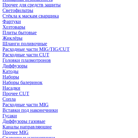
Прочее для средств защиты
Светофильтры
Стёкла к маскам сварщика
Фартуки
Хозтовары
Плиты бытовые
Жиклёры
Шланги поливочные
Расходные части MIG/TIG/CUT
Расходные части CUT
Головки плазмотронов
Диффузоры
Катоды
Наборы
Наборы балеринок
Насадки
Прочее CUT
Сопла
Расходные части MIG
Вставки под наконечники
Гусаки
Диффузоры газовые
Каналы направляющие
Прочее MIG
Сварочные наконечники