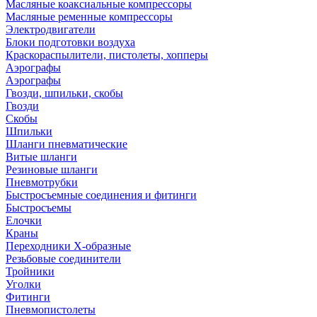
Масляные коаксиальные компрессоры
Масляные ременные компрессоры
Электродвигатели
Блоки подготовки воздуха
Краскораспылители, пистолеты, хопперы
Аэрографы
Аэрографы
Гвозди, шпильки, скобы
Гвозди
Скобы
Шпильки
Шланги пневматические
Витые шланги
Резиновые шланги
Пневмотрубки
Быстросъемные соединения и фитинги
Быстросъемы
Елочки
Краны
Переходники Х-образные
Резьбовые соединители
Тройники
Уголки
Фитинги
Пневмопистолеты