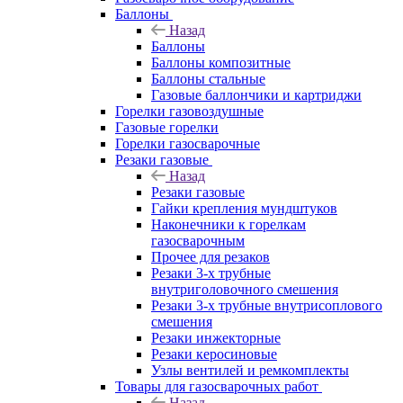
Баллоны
Назад
Баллоны
Баллоны композитные
Баллоны стальные
Газовые баллончики и картриджи
Горелки газовоздушные
Газовые горелки
Горелки газосварочные
Резаки газовые
Назад
Резаки газовые
Гайки крепления мундштуков
Наконечники к горелкам
газосварочным
Прочее для резаков
Резаки 3-х трубные
внутриголовочного смешения
Резаки 3-х трубные внутрисоплового
смешения
Резаки инжекторные
Резаки керосиновые
Узлы вентилей и ремкомплекты
Товары для газосварочных работ
Назад