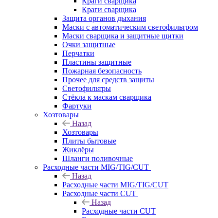
Краги сварщика
Краги сварщика
Защита органов дыхания
Маски с автоматическим светофильтром
Маски сварщика и защитные щитки
Очки защитные
Перчатки
Пластины защитные
Пожарная безопасность
Прочее для средств защиты
Светофильтры
Стёкла к маскам сварщика
Фартуки
Хозтовары
Назад
Хозтовары
Плиты бытовые
Жиклёры
Шланги поливочные
Расходные части MIG/TIG/CUT
Назад
Расходные части MIG/TIG/CUT
Расходные части CUT
Назад
Расходные части CUT