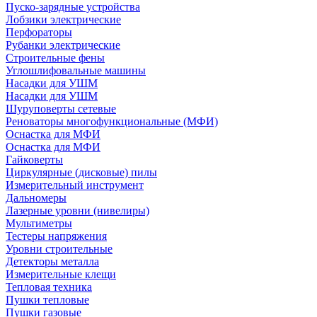
Пуско-зарядные устройства
Лобзики электрические
Перфораторы
Рубанки электрические
Строительные фены
Углошлифовальные машины
Насадки для УШМ
Насадки для УШМ
Шуруповерты сетевые
Реноваторы многофункциональные (МФИ)
Оснастка для МФИ
Оснастка для МФИ
Гайковерты
Циркулярные (дисковые) пилы
Измерительный инструмент
Дальномеры
Лазерные уровни (нивелиры)
Мультиметры
Тестеры напряжения
Уровни строительные
Детекторы металла
Измерительные клещи
Тепловая техника
Пушки тепловые
Пушки газовые