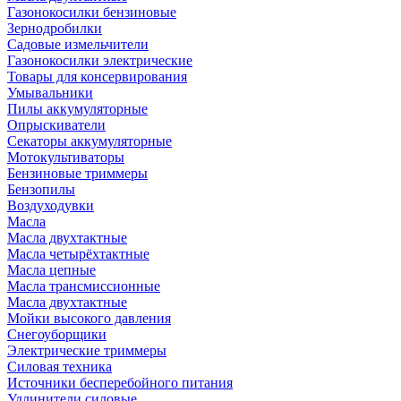
Газонокосилки бензиновые
Зернодробилки
Садовые измельчители
Газонокосилки электрические
Товары для консервирования
Умывальники
Пилы аккумуляторные
Опрыскиватели
Секаторы аккумуляторные
Мотокультиваторы
Бензиновые триммеры
Бензопилы
Воздуходувки
Масла
Масла двухтактные
Масла четырёхтактные
Масла цепные
Масла трансмиссионные
Масла двухтактные
Мойки высокого давления
Снегоуборщики
Электрические триммеры
Силовая техника
Источники бесперебойного питания
Удлинители силовые