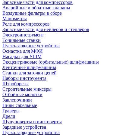
Запасные части для компрессоров
Аварийные и обратные клапаны
Воздушные фильтры в сборе
Манометры
Реле для компрессоров
Запасные части для нейлеров и степлеров
Электроинструмент
Точильные станки
Пуско-зарядные устройства
Оснастка для МФИ
Насадки для УШМ
Эксцентриковые (орбитальные) шлифмашины
Ленточные шлифмашины
Станки для заточки цепей
Наборы инструмента
Штроборезы
Строительные миксеры
Отбойные молотки
Заклепочники
Пилы сабельные
Граверы
Дрели
Шуруповерты и винтоверты
Зарядные устройства
Пуско-зарядные устройства