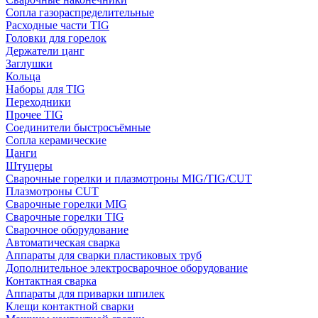
Сопла газораспределительные
Расходные части TIG
Головки для горелок
Держатели цанг
Заглушки
Кольца
Наборы для TIG
Переходники
Прочее TIG
Соединители быстросъёмные
Сопла керамические
Цанги
Штуцеры
Сварочные горелки и плазмотроны MIG/TIG/CUT
Плазмотроны CUT
Сварочные горелки MIG
Сварочные горелки TIG
Сварочное оборудование
Автоматическая сварка
Аппараты для сварки пластиковых труб
Дополнительное электросварочное оборудование
Контактная сварка
Аппараты для приварки шпилек
Клещи контактной сварки