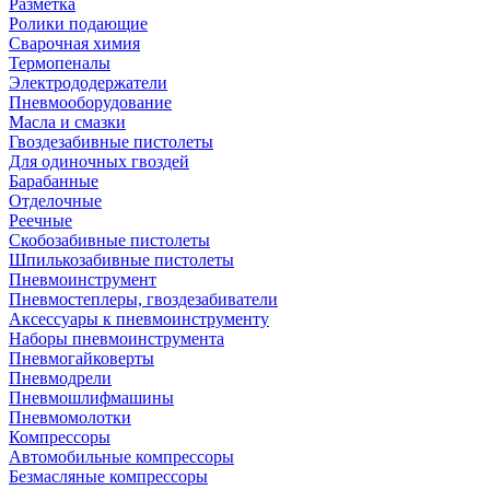
Разметка
Ролики подающие
Сварочная химия
Термопеналы
Электрододержатели
Пневмооборудование
Масла и смазки
Гвоздезабивные пистолеты
Для одиночных гвоздей
Барабанные
Отделочные
Реечные
Скобозабивные пистолеты
Шпилькозабивные пистолеты
Пневмоинструмент
Пневмостеплеры, гвоздезабиватели
Аксессуары к пневмоинструменту
Наборы пневмоинструмента
Пневмогайковерты
Пневмодрели
Пневмошлифмашины
Пневмомолотки
Компрессоры
Автомобильные компрессоры
Безмасляные компрессоры