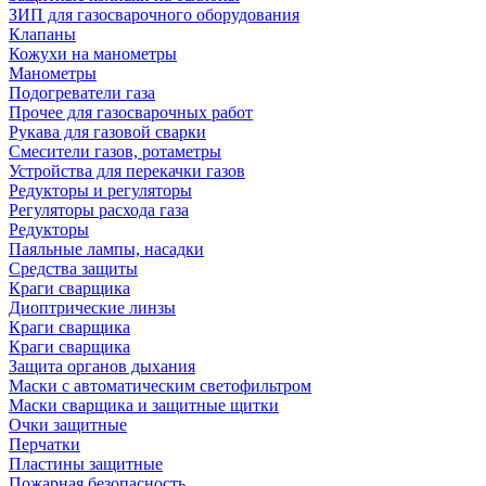
ЗИП для газосварочного оборудования
Клапаны
Кожухи на манометры
Манометры
Подогреватели газа
Прочее для газосварочных работ
Рукава для газовой сварки
Смесители газов, ротаметры
Устройства для перекачки газов
Редукторы и регуляторы
Регуляторы расхода газа
Редукторы
Паяльные лампы, насадки
Средства защиты
Краги сварщика
Диоптрические линзы
Краги сварщика
Краги сварщика
Защита органов дыхания
Маски с автоматическим светофильтром
Маски сварщика и защитные щитки
Очки защитные
Перчатки
Пластины защитные
Пожарная безопасность