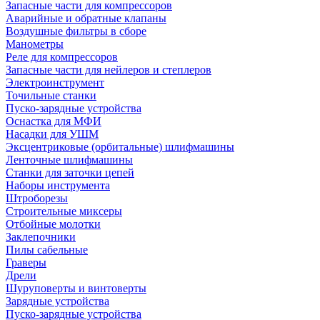
Запасные части для компрессоров
Аварийные и обратные клапаны
Воздушные фильтры в сборе
Манометры
Реле для компрессоров
Запасные части для нейлеров и степлеров
Электроинструмент
Точильные станки
Пуско-зарядные устройства
Оснастка для МФИ
Насадки для УШМ
Эксцентриковые (орбитальные) шлифмашины
Ленточные шлифмашины
Станки для заточки цепей
Наборы инструмента
Штроборезы
Строительные миксеры
Отбойные молотки
Заклепочники
Пилы сабельные
Граверы
Дрели
Шуруповерты и винтоверты
Зарядные устройства
Пуско-зарядные устройства