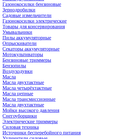
Газонокосилки бензиновые
Зернодробилки
Садовые измельчители
Газонокосилки электрические
Товары для консервирования
Умывальники
Пилы аккумуляторные
Опрыскиватели
Секаторы аккумуляторные
Мотокультиваторы
Бензиновые триммеры
Бензопилы
Воздуходувки
Масла
Масла двухтактные
Масла четырёхтактные
Масла цепные
Масла трансмиссионные
Масла двухтактные
Мойки высокого давления
Снегоуборщики
Электрические триммеры
Силовая техника
Источники бесперебойного питания
Удлинители силовые