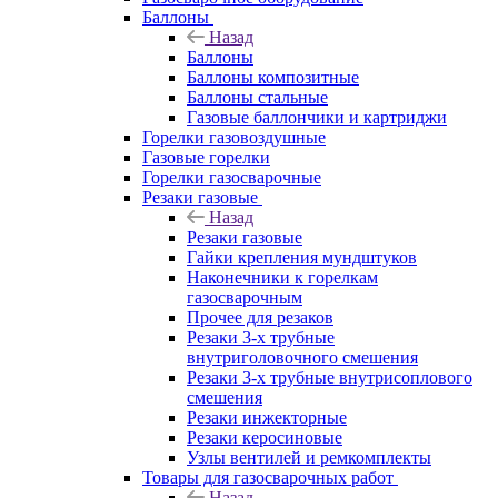
Баллоны
Назад
Баллоны
Баллоны композитные
Баллоны стальные
Газовые баллончики и картриджи
Горелки газовоздушные
Газовые горелки
Горелки газосварочные
Резаки газовые
Назад
Резаки газовые
Гайки крепления мундштуков
Наконечники к горелкам
газосварочным
Прочее для резаков
Резаки 3-х трубные
внутриголовочного смешения
Резаки 3-х трубные внутрисоплового
смешения
Резаки инжекторные
Резаки керосиновые
Узлы вентилей и ремкомплекты
Товары для газосварочных работ
Назад