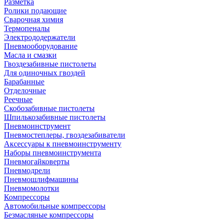
Разметка
Ролики подающие
Сварочная химия
Термопеналы
Электрододержатели
Пневмооборудование
Масла и смазки
Гвоздезабивные пистолеты
Для одиночных гвоздей
Барабанные
Отделочные
Реечные
Скобозабивные пистолеты
Шпилькозабивные пистолеты
Пневмоинструмент
Пневмостеплеры, гвоздезабиватели
Аксессуары к пневмоинструменту
Наборы пневмоинструмента
Пневмогайковерты
Пневмодрели
Пневмошлифмашины
Пневмомолотки
Компрессоры
Автомобильные компрессоры
Безмасляные компрессоры