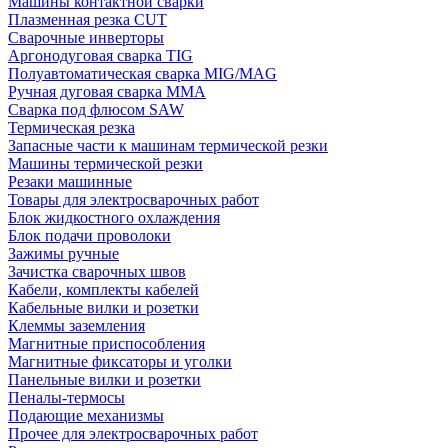
Машины контактной сварки
Плазменная резка CUT
Сварочные инверторы
Аргонодуговая сварка TIG
Полуавтоматическая сварка MIG/MAG
Ручная дуговая сварка MMA
Сварка под флюсом SAW
Термическая резка
Запасные части к машинам термической резки
Машины термической резки
Резаки машинные
Товары для электросварочных работ
Блок жидкостного охлаждения
Блок подачи проволоки
Зажимы ручные
Зачистка сварочных швов
Кабели, комплекты кабелей
Кабельные вилки и розетки
Клеммы заземления
Магнитные приспособления
Магнитные фиксаторы и уголки
Панельные вилки и розетки
Пеналы-термосы
Подающие механизмы
Прочее для электросварочных работ