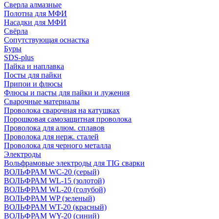
Сверла алмазные
Полотна для МФИ
Насадки для МФИ
Свёрла
Сопутствующая оснастка
Буры
SDS-plus
Пайка и наплавка
Посты для пайки
Припои и флюсы
Флюсы и пасты для пайки и лужения
Сварочные материалы
Проволока сварочная на катушках
Порошковая самозащитная проволока
Проволока для алюм. сплавов
Проволока для нерж. сталей
Проволока для черного металла
Электроды
Вольфрамовые электроды для TIG сварки
ВОЛЬФРАМ WC-20 (серый)
ВОЛЬФРАМ WL-15 (золотой)
ВОЛЬФРАМ WL-20 (голубой)
ВОЛЬФРАМ WP (зеленый)
ВОЛЬФРАМ WT-20 (красный)
ВОЛЬФРАМ WY-20 (синий)