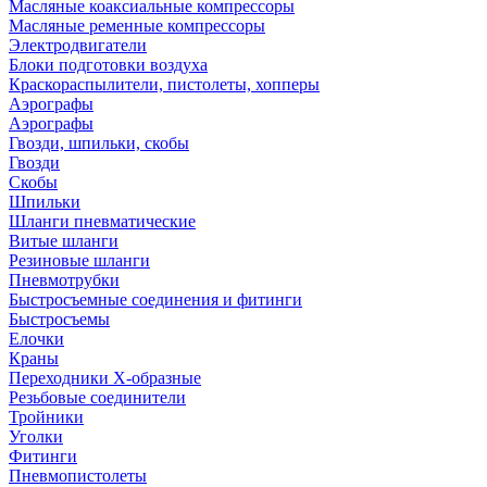
Масляные коаксиальные компрессоры
Масляные ременные компрессоры
Электродвигатели
Блоки подготовки воздуха
Краскораспылители, пистолеты, хопперы
Аэрографы
Аэрографы
Гвозди, шпильки, скобы
Гвозди
Скобы
Шпильки
Шланги пневматические
Витые шланги
Резиновые шланги
Пневмотрубки
Быстросъемные соединения и фитинги
Быстросъемы
Елочки
Краны
Переходники Х-образные
Резьбовые соединители
Тройники
Уголки
Фитинги
Пневмопистолеты