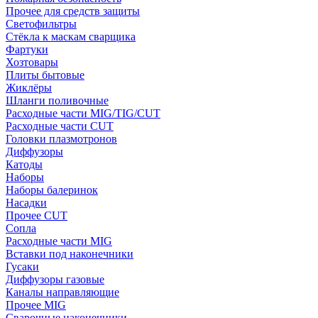
Прочее для средств защиты
Светофильтры
Стёкла к маскам сварщика
Фартуки
Хозтовары
Плиты бытовые
Жиклёры
Шланги поливочные
Расходные части MIG/TIG/CUT
Расходные части CUT
Головки плазмотронов
Диффузоры
Катоды
Наборы
Наборы балеринок
Насадки
Прочее CUT
Сопла
Расходные части MIG
Вставки под наконечники
Гусаки
Диффузоры газовые
Каналы направляющие
Прочее MIG
Сварочные наконечники