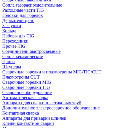
Сопла газораспределительные
Расходные части TIG
Головки для горелок
Держатели цанг
Заглушки
Кольца
Наборы для TIG
Переходники
Прочее TIG
Соединители быстросъёмные
Сопла керамические
Цанги
Штуцеры
Сварочные горелки и плазмотроны MIG/TIG/CUT
Плазмотроны CUT
Сварочные горелки MIG
Сварочные горелки TIG
Сварочное оборудование
Автоматическая сварка
Аппараты для сварки пластиковых труб
Дополнительное электросварочное оборудование
Контактная сварка
Аппараты для приварки шпилек
Клещи контактной сварки