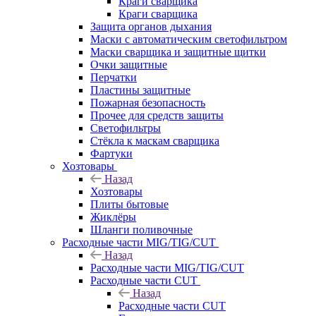
Краги сварщика
Краги сварщика
Защита органов дыхания
Маски с автоматическим светофильтром
Маски сварщика и защитные щитки
Очки защитные
Перчатки
Пластины защитные
Пожарная безопасность
Прочее для средств защиты
Светофильтры
Стёкла к маскам сварщика
Фартуки
Хозтовары
Назад
Хозтовары
Плиты бытовые
Жиклёры
Шланги поливочные
Расходные части MIG/TIG/CUT
Назад
Расходные части MIG/TIG/CUT
Расходные части CUT
Назад
Расходные части CUT