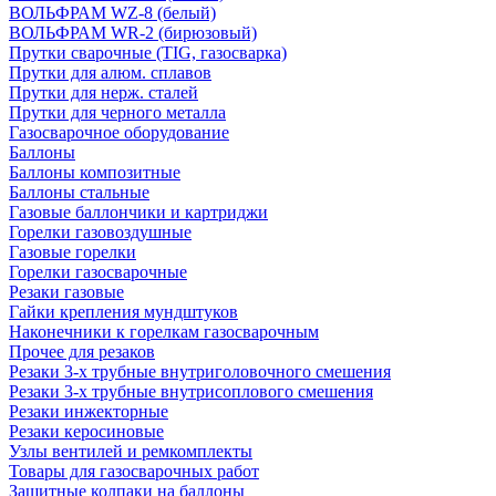
ВОЛЬФРАМ WZ-8 (белый)
ВОЛЬФРАМ WR-2 (бирюзовый)
Прутки сварочные (TIG, газосварка)
Прутки для алюм. сплавов
Прутки для нерж. сталей
Прутки для черного металла
Газосварочное оборудование
Баллоны
Баллоны композитные
Баллоны стальные
Газовые баллончики и картриджи
Горелки газовоздушные
Газовые горелки
Горелки газосварочные
Резаки газовые
Гайки крепления мундштуков
Наконечники к горелкам газосварочным
Прочее для резаков
Резаки 3-х трубные внутриголовочного смешения
Резаки 3-х трубные внутрисоплового смешения
Резаки инжекторные
Резаки керосиновые
Узлы вентилей и ремкомплекты
Товары для газосварочных работ
Защитные колпаки на баллоны