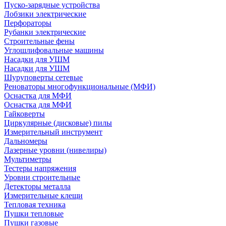
Пуско-зарядные устройства
Лобзики электрические
Перфораторы
Рубанки электрические
Строительные фены
Углошлифовальные машины
Насадки для УШМ
Насадки для УШМ
Шуруповерты сетевые
Реноваторы многофункциональные (МФИ)
Оснастка для МФИ
Оснастка для МФИ
Гайковерты
Циркулярные (дисковые) пилы
Измерительный инструмент
Дальномеры
Лазерные уровни (нивелиры)
Мультиметры
Тестеры напряжения
Уровни строительные
Детекторы металла
Измерительные клещи
Тепловая техника
Пушки тепловые
Пушки газовые